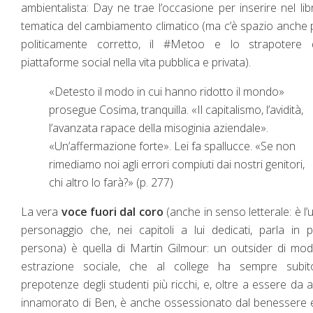
ambientalista: Day ne trae l’occasione per inserire nel lib
tematica del cambiamento climatico (ma c’è spazio anche p
politicamente corretto, il #Metoo e lo strapotere d
piattaforme social nella vita pubblica e privata).
«Detesto il modo in cui hanno ridotto il mondo»
prosegue Cosima, tranquilla. «Il capitalismo, l’avidità,
l’avanzata rapace della misoginia aziendale».
«Un’affermazione forte». Lei fa spallucce. «Se non
rimediamo noi agli errori compiuti dai nostri genitori,
chi altro lo farà?» (p. 277)
La vera
voce fuori dal coro
(anche in senso letterale: è l’
personaggio che, nei capitoli a lui dedicati, parla in 
persona) è quella di Martin Gilmour: un outsider di mo
estrazione sociale, che al college ha sempre subit
prepotenze degli studenti più ricchi, e, oltre a essere da a
innamorato di Ben, è anche ossessionato dal benessere 