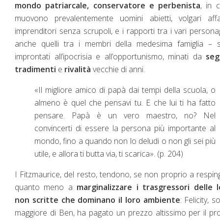
mondo patriarcale, conservatore e perbenista
, in c
muovono prevalentemente uomini abietti, volgari affar
imprenditori senza scrupoli, e i rapporti tra i vari persona
anche quelli tra i membri della medesima famiglia – 
improntati all’ipocrisia e all’opportunismo, minati da
seg
tradimenti
e
rivalità
vecchie di anni.
«Il migliore amico di papà dai tempi della scuola, o
almeno è quel che pensavi tu. E che lui ti ha fatto
pensare. Papà è un vero maestro, no? Nel
convincerti di essere la persona più importante al
mondo, fino a quando non lo deludi o non gli sei più
utile, e allora ti butta via, ti scarica». (p. 204)
I Fitzmaurice, del resto, tendono, se non proprio a respin
quanto meno a
marginalizzare i trasgressori delle l
non scritte che dominano il loro ambiente
: Felicity, s
maggiore di Ben, ha pagato un prezzo altissimo per il pr