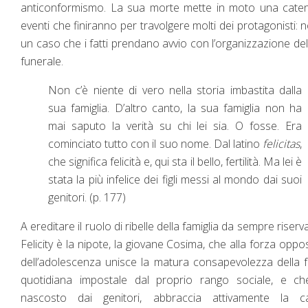
anticonformismo. La sua morte mette in moto una caten
eventi che finiranno per travolgere molti dei protagonisti: 
un caso che i fatti prendano avvio con l’organizzazione de
funerale.
Non c’è niente di vero nella storia imbastita dalla
sua famiglia. D’altro canto, la sua famiglia non ha
mai saputo la verità su chi lei sia. O fosse. Era
cominciato tutto con il suo nome. Dal latino
felicitas
,
che significa felicità e, qui sta il bello, fertilità. Ma lei è
stata la più infelice dei figli messi al mondo dai suoi
genitori. (p. 177)
A ereditare il ruolo di ribelle della famiglia da sempre riserv
Felicity è la nipote, la giovane Cosima, che alla forza oppos
dell’adolescenza unisce la matura consapevolezza della 
quotidiana impostale dal proprio rango sociale, e che
nascosto dai genitori, abbraccia attivamente la c