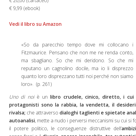
€ 20,00 (cartaceo)
€ 9,99 (ebook)
Vedi il libro su Amazon
«So da parecchio tempo dove mi collocano i
Fitzmaurice. Pensano che non me ne renda conto,
ma sbagliano. So che mi deridono. So che mi
reputano un cagnolino docile, ma io li disprezzo
quanto loro disprezzano tutti noi perché non siamo
loro». (p. 261)
Uno di noi
è un
libro crudele, cinico, diretto, i cui
protagonisti sono la rabbia, la vendetta, il desideri
rivalsa;
che attraverso
dialoghi taglienti e spietate anal
autoanalisi
, mette a nudo i perversi meccanismi su cui si 
il potere politico, le conseguenze distruttive dell’
ambiz