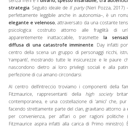
senza freni e il
divario, spesso insanabile, tra autentic
strategia
. Seguito ideale de
Il party
(Neri Pozza, 2017) 
perfettamente leggibile anche in autonomia–, è un rom
elegante e velenoso
, attraversato da una costante ten
psicologica: costruito attorno alle fragilità di un’
apparentemente inattaccabile, trasmette
la sensaz
diffusa di una catastrofe imminente
. Day infatti po
centro della scena un gruppo di personaggi ricchi, istru
‘rampanti’, mostrando tutte le insicurezze e le paure c
nascondono dietro ai loro privilegi sociali e alla pati
perfezione di cui amano circondarsi.
Al centro dell’intreccio troviamo i componenti della fam
Fitzmaurice, rappresentanti della
high
society
britan
contemporanea, e una costellazione di ‘amici’ che, pu
facendo strettamente parte del clan, gravitano attorno a
per convenienza, per affari o per ragioni politiche 
Fitzmaurice aspira infatti alla carica di Primo ministro).