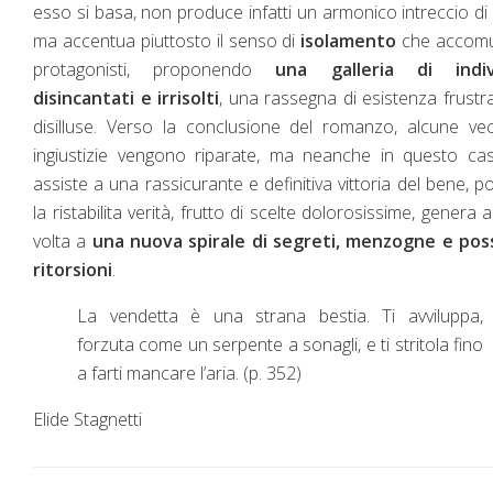
esso si basa, non produce infatti un armonico intreccio di 
ma accentua piuttosto il senso di
isolamento
che accomu
protagonisti, proponendo
una galleria di indiv
disincantati e irrisolti
, una rassegna di esistenza frustr
disilluse. Verso la conclusione del romanzo, alcune ve
ingiustizie vengono riparate, ma neanche in questo ca
assiste a una rassicurante e definitiva vittoria del bene, p
la ristabilita verità, frutto di scelte dolorosissime, genera 
volta a
una nuova spirale di segreti, menzogne e possi
ritorsioni
.
La vendetta è una strana bestia. Ti avviluppa,
forzuta come un serpente a sonagli, e ti stritola fino
a farti mancare l’aria. (p. 352)
Elide Stagnetti