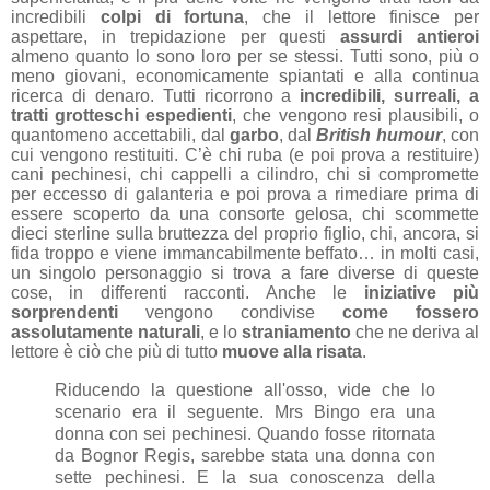
incredibili
colpi di fortuna
, che il lettore finisce per
aspettare, in trepidazione per questi
assurdi antieroi
almeno quanto lo sono loro per se stessi. Tutti sono, più o
meno giovani, economicamente spiantati e alla continua
ricerca di denaro. Tutti ricorrono a
incredibili, surreali, a
tratti grotteschi espedienti
, che vengono resi plausibili, o
quantomeno accettabili, dal
garbo
, dal
British humour
, con
cui vengono restituiti. C’è chi ruba (e poi prova a restituire)
cani pechinesi, chi cappelli a cilindro, chi si compromette
per eccesso di galanteria e poi prova a rimediare prima di
essere scoperto da una consorte gelosa, chi scommette
dieci sterline sulla bruttezza del proprio figlio, chi, ancora, si
fida troppo e viene immancabilmente beffato… in molti casi,
un singolo personaggio si trova a fare diverse di queste
cose, in differenti racconti. Anche le
iniziative più
sorprendenti
vengono condivise
come fossero
assolutamente naturali
, e lo
straniamento
che ne deriva al
lettore è ciò che più di tutto
muove alla risata
.
Riducendo la questione all'osso, vide che lo
scenario era il seguente. Mrs Bingo era una
donna con sei pechinesi. Quando fosse ritornata
da Bognor Regis, sarebbe stata una donna con
sette pechinesi. E la sua conoscenza della