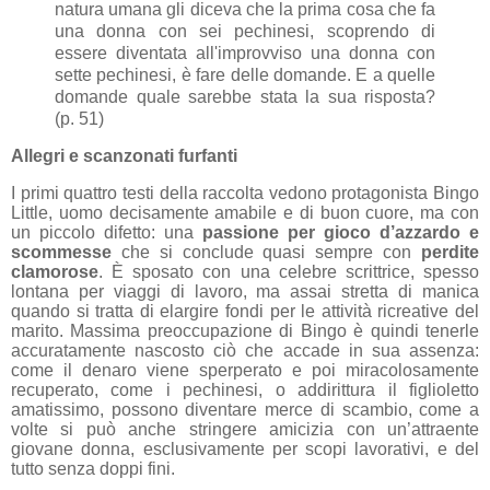
natura umana gli diceva che la prima cosa che fa
una donna con sei pechinesi, scoprendo di
essere diventata all'improvviso una donna con
sette pechinesi, è fare delle domande. E a quelle
domande quale sarebbe stata la sua risposta?
(p. 51)
Allegri e scanzonati furfanti
I primi quattro testi della raccolta vedono protagonista Bingo
Little, uomo decisamente amabile e di buon cuore, ma con
un piccolo difetto: una
passione per gioco d’azzardo e
scommesse
che si conclude quasi sempre con
perdite
clamorose
. È sposato con una celebre scrittrice, spesso
lontana per viaggi di lavoro, ma assai stretta di manica
quando si tratta di elargire fondi per le attività ricreative del
marito. Massima preoccupazione di Bingo è quindi tenerle
accuratamente nascosto ciò che accade in sua assenza:
come il denaro viene sperperato e poi miracolosamente
recuperato, come i pechinesi, o addirittura il figlioletto
amatissimo, possono diventare merce di scambio, come a
volte si può anche stringere amicizia con un’attraente
giovane donna, esclusivamente per scopi lavorativi, e del
tutto senza doppi fini.