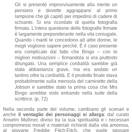
Gli si presentò improvvisamente alla mente un
pensiero e dovette aggrapparsi al primo
lampione che gli capitò per impedirsi di cadere di
schianto. Si era ricordato di quella fotografia
firmata. L'intera questione delle fotografie firmate
è largamente preponderante nella vita coniugale.
Quando i mariti le concedono ad altre donne, le
mogli vogliono sapere perché. È il caso presente
era complicato dal fatto che Bingo – con le
migliori motivazioni – firmandola si era piuttosto
dilungato. Una semplice cordialità sarebbe già
stata abbastanza grave, ma era andato un
tantino oltre la cordialità. E il prodotto finale stava
probabilmente sulla mensola del caminetto della
Jobson e sarebbe stato la prima cosa che Mrs
Bingo avrebbe visto entrando nella suite della
scrittrice. (p. 72)
Nella seconda parte del volume, cambiano gli scenari e
anche
il ventaglio dei personaggi si allarga
: dal curato
Anselm Mulliner, diviso tra la sua spiritualità e i necessari
compromessi morali e materiali richiesti dalla vita amorosa,
al giovane Freddie Fitch-Fitch, che vuole sposare