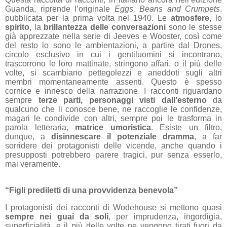
Guanda, riprende l’originale
Eggs, Beans and Crumpets
,
pubblicata per la prima volta nel 1940. Le
atmosfere
, lo
spirito
, la
brillantezza delle conversazioni
sono le stesse
già apprezzate nella serie di Jeeves e Wooster, così come
del resto lo sono le ambientazioni, a partire dal Drones,
circolo esclusivo in cui i gentiluomini si incontrano,
trascorrono le loro mattinate, stringono affari, o il più delle
volte, si scambiano pettegolezzi e aneddoti sugli altri
membri momentaneamente assenti. Questo è spesso
cornice e innesco della narrazione. I racconti riguardano
sempre
terze parti, personaggi visti dall’esterno
da
qualcuno che li conosce bene, ne raccoglie le confidenze,
magari le condivide con altri, sempre poi le trasforma in
parola letteraria,
matrice umoristica
. Esiste un filtro,
dunque, a
disinnescare il potenziale dramma
, a far
sorridere dei protagonisti delle vicende, anche quando i
presupposti potrebbero parere tragici, pur senza esserlo,
mai veramente.
“Figli prediletti di una provvidenza benevola”
I protagonisti dei racconti di Wodehouse si mettono quasi
sempre nei guai da soli
, per imprudenza, ingordigia,
superficialità, e il più delle volte ne vengono tirati fuori da