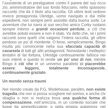
l’assistente di un prestigiatore contro il parere del suo ricco
zio, amministratore del suo fondo fiduciario, nello spassoso
racconto che dà il titolo alla raccolta. Gli ultimi testi vedono
invece protagonista Ukridge, uomo navigato e dai mille
espedienti, non sempre però assistito dalla buona sorte. Le
avventure che lui narra al suo vecchio amico Corky ruotano
sempre intorno a
grandi occasioni perdute
, a ciò che
avrebbe potuto essere e non è stato. Va detto che, se i primi
racconti sono quelli che valgono l’intera raccolta, gli ultimi
perdono un po’ di mordente. O forse, semplicemente, Bingo
risulta più convincente nella sua
sfacciata capacità di
cavarsela
di tutti gli altri protagonisti. Nonostante i molteplici
tentativi di far fortuna, Urkridge continuamente fallisce nei
suoi intenti e questo lo rende
un po’ uno di noi
, mentre
Bingo è
ciò che
in un universo parallelo
ci piacerebbe
essere
:
leggero, totalmente inconsapevole,
continuamente graziato
.
Un mondo senza traumi
Nel mondo creato da P.G. Wodehouse, peraltro,
non esiste
tragedia
che non si possa sciogliere nel sorriso, e anche chi
sbaglia o non si realizza trova
una qualche forma di
compensazione
, nell’amicizia, in un contesto sociale che
funge da ammortizzatore, o nella propria autoironia, nel