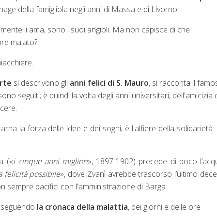
age della famigliola negli anni di Massa e di Livorno.
ramente li ama, sono i suoi angioli. Ma non capisce di che
ore malato?
hiacchiere.
rte
si descrivono gli
anni felici di S. Mauro
, si racconta il fam
 sono seguiti; è quindi la volta degli anni universitari, dell'amicizia
rcere.
na la forza delle idee e dei sogni, è l'alfiere della solidarietà
a («
i cinque anni migliori
», 1897-1902) precede di poco l’acq
a felicità possibile
», dove Zvanì avrebbe trascorso l’ultimo dec
non sempre pacifici con l'amministrazione di Barga.
 proseguendo
la cronaca della malattia
, dei giorni e delle ore