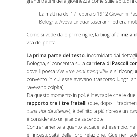
grandi traumi della giovinezza come sulle abitudini 
La mattina del 17 febbraio 1912 Giovanni Pasco
Bologna. Aveva cinquantasei anni ed era mol
Come si vede dalle prime righe, la biografia
inizia d
vita del poeta.
La prima parte del testo
, incorniciata dai dettag
Bologna, si concentra sulla
carriera di Pascoli c
dove il poeta vive «
tre anni tranquilli
» e si ricongi
convento in cui esse avevano trascorso lunghi ann
l’avevano colpita).
Da questo momento in poi, è inevitabile che le due f
rapporto tra i tre fratelli
(due, dopo il ‘tradime
«
una vita da zitella
»), è definito a più riprese un «
am
è considerato un grande sacerdote.
Contrariamente a quanto accade, ad esempio, ne
è l’incestuosità della loro relazione, Guerrieri s