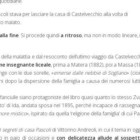
quotidiane.
li stava per lasciare la casa di Castelvecchio alla volta di
to malato.
alla fine
. Si procede quindi
a ritroso
, ma non in modo lineare, 
li della malattia e dal resoconto dell’ultimo viaggio da Castelvecc
ome insegnante liceale
, prima a Matera (1882), poi a Massa (1
unge con le due sorelle, «
emerse dalle nebbie di Sogliano
» (cio
i dopo la dispersione della famiglia a causa dei numerosi lutt
anciulle siano protagoniste del libro quasi quanto lo stesso Zvan
nto’ di Ida, andata sposa nel 1895, perché incapace di rassegna
ore mistico
», ispirato da quella ‘religione della famiglia’ di cui Pa
I segreti di casa Pascoli
di Vittorino Andreoli, in cui il tema in og
olo in paio di occasioni e
con delicatezza allude al sospett