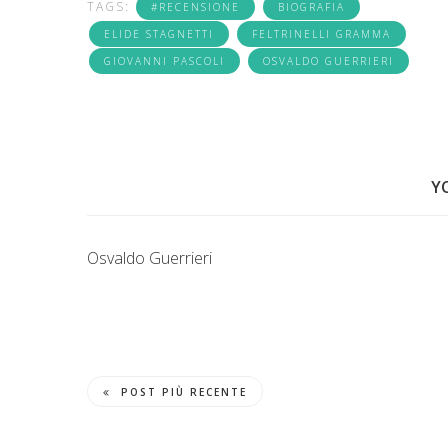
TAGS:
#RECENSIONE
BIOGRAFIA
ELIDE STAGNETTI
FELTRINELLI GRAMMA
GIOVANNI PASCOLI
OSVALDO GUERRIERI
Y
Osvaldo Guerrieri
POST PIÙ RECENTE