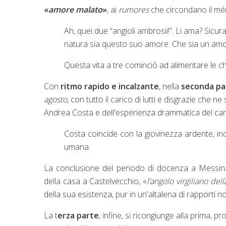
«
amore malato
»
, ai
rumores
che circondano il mén
Ah, quei due “angioli ambrosii!”. Li ama? Sicu
natura sia questo suo amore. Che sia un am
Questa vita a tre cominciò ad alimentare le c
Con
ritmo rapido e incalzante
, nella
seconda pa
agosto
, con tutto il carico di lutti e disgrazie che ne
Andrea Costa e dell'esperienza drammatica del ca
Costa coincide con la giovinezza ardente, incar
umana.
La conclusione del periodo di docenza a Messin
della casa a Castelvecchio, «
l’angolo virgiliano dell
della sua esistenza, pur in un'altalena di rapporti 
La t
erza parte
, infine, si ricongiunge alla prima,