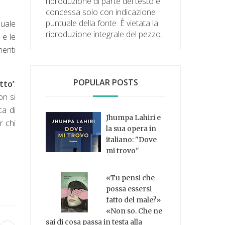
riproduzione di parte del testo è
concessa solo con indicazione
puntuale della fonte. È vietata la
quale
riproduzione integrale del pezzo.
 e le
nenti
POPULAR POSTS
tto’
:
on si
ca di
Jhumpa Lahiri e
r chi
la sua opera in
italiano: "Dove
mi trovo"
«Tu pensi che
possa essersi
fatto del male?»
«Non so. Che ne
sai di cosa passa in testa alla