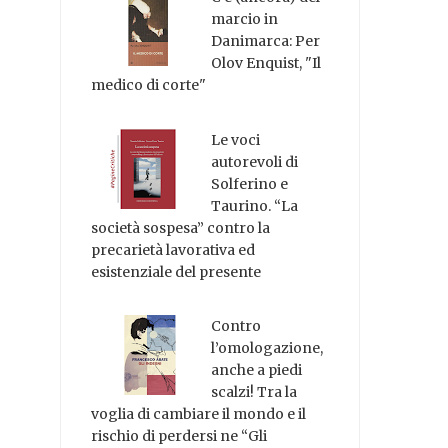
marcio in
Danimarca: Per
Olov Enquist, "Il
medico di corte"
Le voci
autorevoli di
Solferino e
Taurino. “La
società sospesa” contro la
precarietà lavorativa ed
esistenziale del presente
Contro
l’omologazione,
anche a piedi
scalzi! Tra la
voglia di cambiare il mondo e il
rischio di perdersi ne “Gli