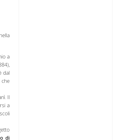
nella
hio a
884),
è dal
i che
ì. Il
rsi a
scoli
getto
o di