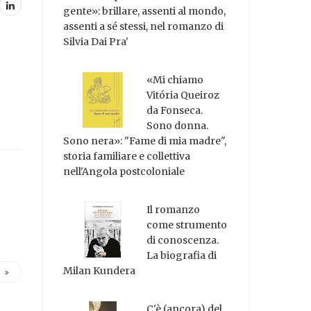
gente»: brillare, assenti al mondo,
assenti a sé stessi, nel romanzo di
Silvia Dai Pra'
«Mi chiamo
Vitória Queiroz
da Fonseca.
Sono donna.
Sono nera»: "Fame di mia madre",
storia familiare e collettiva
nell'Angola postcoloniale
Il romanzo
come strumento
di conoscenza.
La biografia di
Milan Kundera
C'è (ancora) del