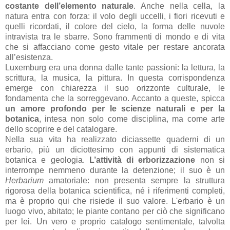
costante dell’elemento naturale
. Anche nella cella, la
natura entra con forza: il volo degli uccelli, i fiori ricevuti e
quelli ricordati, il colore del cielo, la forma delle nuvole
intravista tra le sbarre. Sono frammenti di mondo e di vita
che si affacciano come gesto vitale per restare ancorata
all’esistenza.
Luxemburg era una donna dalle tante passioni: la lettura, la
scrittura, la musica, la pittura. In questa corrispondenza
emerge con chiarezza il suo orizzonte culturale, le
fondamenta che la sorreggevano. Accanto a queste, spicca
un amore profondo per le scienze naturali e per la
botanica
, intesa non solo come disciplina, ma come arte
dello scoprire e del catalogare.
Nella sua vita ha realizzato diciassette quaderni di un
erbario, più un diciottesimo con appunti di sistematica
botanica e geologia.
L’attività di erborizzazione
non si
interrompe nemmeno durante la detenzione; il suo è un
Herbarium
amatoriale: non presenta sempre la struttura
rigorosa della botanica scientifica, né i riferimenti completi,
ma è proprio qui che risiede il suo valore. L'erbario è un
luogo vivo, abitato; le piante contano per ciò che significano
per lei. Un vero e proprio catalogo sentimentale, talvolta