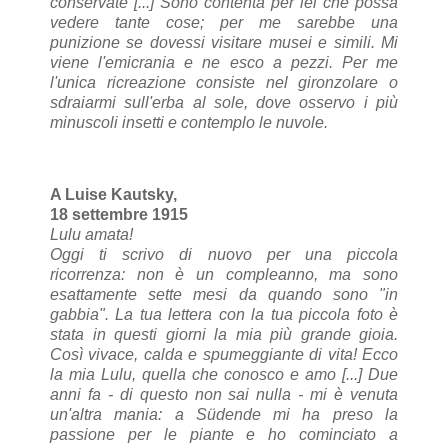
conservate [...] Sono contenta per lei che possa
vedere tante cose; per me sarebbe una
punizione se dovessi visitare musei e simili. Mi
viene l'emicrania e ne esco a pezzi. Per me
l'unica ricreazione consiste nel gironzolare o
sdraiarmi sull'erba al sole, dove osservo i più
minuscoli insetti e contemplo le nuvole.
A Luise Kautsky,
18 settembre 1915
Lulu amata!
Oggi ti scrivo di nuovo per una piccola
ricorrenza: non è un compleanno, ma sono
esattamente sette mesi da quando sono "in
gabbia". La tua lettera con la tua piccola foto è
stata in questi giorni la mia più grande gioia.
Così vivace, calda e spumeggiante di vita! Ecco
la mia Lulu, quella che conosco e amo [...] Due
anni fa - di questo non sai nulla - mi è venuta
un'altra mania: a Südende mi ha preso la
passione per le piante e ho cominciato a