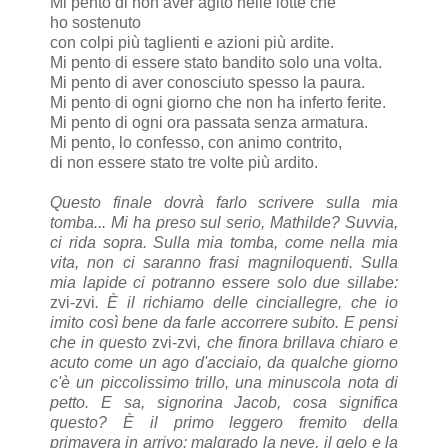
Mi pento di non aver agito nelle lotte che
ho sostenuto
con colpi più taglienti e azioni più ardite.
Mi pento di essere stato bandito solo una volta.
Mi pento di aver conosciuto spesso la paura.
Mi pento di ogni giorno che non ha inferto ferite.
Mi pento di ogni ora passata senza armatura.
Mi pento, lo confesso, con animo contrito,
di non essere stato tre volte più ardito.
Questo finale dovrà farlo scrivere sulla mia
tomba... Mi ha preso sul serio, Mathilde? Suvvia,
ci rida sopra. Sulla mia tomba, come nella mia
vita, non ci saranno frasi magniloquenti. Sulla
mia lapide ci potranno essere solo due sillabe:
zvi-zvi
. È il richiamo delle cinciallegre, che io
imito così bene da farle accorrere subito. E pensi
che in questo
zvi-zvi
, che finora brillava chiaro e
acuto come un ago d'acciaio, da qualche giorno
c'è un piccolissimo trillo, una minuscola nota di
petto. E sa, signorina Jacob, cosa significa
questo? È il primo leggero fremito della
primavera in arrivo: malgrado la neve, il gelo e la