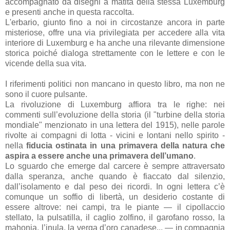
accompagnato da disegni a matita della stessa Luxemburg
e presenti anche in questa raccolta.
L'erbario, giunto fino a noi in circostanze ancora in parte
misteriose, offre una via privilegiata per accedere alla vita
interiore di Luxemburg e ha anche una rilevante dimensione
storica poiché dialoga strettamente con le lettere e con le
vicende della sua vita.
I riferimenti politici non mancano in questo libro, ma non ne
sono il cuore pulsante.
La rivoluzione di Luxemburg affiora tra le righe: nei
commenti sull’evoluzione della storia (il "turbine della storia
mondiale" menzionato in una lettera del 1915), nelle parole
rivolte ai compagni di lotta - vicini e lontani nello spirito -
nella
fiducia ostinata in una primavera della natura che
aspira a essere anche una primavera dell’umano
.
Lo sguardo che emerge dal carcere è sempre attraversato
dalla speranza, anche quando è fiaccato dal silenzio,
dall’isolamento e dal peso dei ricordi. In ogni lettera c’è
comunque un soffio di libertà, un desiderio costante di
essere altrove: nei campi, tra le piante — il cipollaccio
stellato, la pulsatilla, il caglio zolfino, il garofano rosso, la
mahonia, l’inula, la verga d’oro canadese... — in compagnia