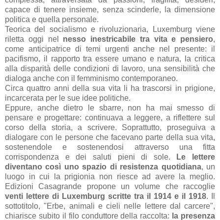
capace di tenere insieme, senza scinderle, la dimensione
politica e quella personale.
Teorica del socialismo e rivoluzionaria, Luxemburg viene
riletta oggi nel
nesso inestricabile tra vita e pensiero
,
come anticipatrice di temi urgenti anche nel presente: il
pacifismo, il rapporto tra essere umano e natura, la critica
alla disparità delle condizioni di lavoro, una sensibilità che
dialoga anche con il femminismo contemporaneo.
Circa quattro anni della sua vita li ha trascorsi in prigione,
incarcerata per le sue idee politiche.
Eppure, anche dietro le sbarre, non ha mai smesso di
pensare e progettare: continuava a leggere, a riflettere sul
corso della storia, a scrivere. Soprattutto, proseguiva a
dialogare con le persone che facevano parte della sua vita,
sostenendole e sostenendosi attraverso una fitta
corrispondenza e dei saluti pieni di sole.
Le lettere
diventano così uno spazio di resistenza quotidiana
, un
luogo in cui la prigionia non riesce ad avere la meglio.
Edizioni Casagrande propone un volume che raccoglie
venti lettere di Luxemburg scritte tra il 1914 e il 1918
. Il
sottotitolo, "Erbe, animali e cieli nelle lettere dal carcere",
chiarisce subito il filo conduttore della raccolta:
la presenza