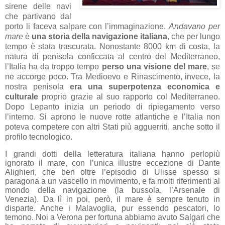
sirene delle navi
che partivano dal
porto li faceva salpare con l’immaginazione.
Andavano per
mare
è
una storia della navigazione italiana
, che per lungo
tempo è stata trascurata. Nonostante 8000 km di costa, la
natura di penisola conficcata al centro del Mediterraneo,
l’Italia ha da troppo tempo
perso una visione del mare
, se
ne accorge poco. Tra Medioevo e Rinascimento, invece, la
nostra penisola
era una superpotenza economica e
culturale
proprio grazie al suo rapporto col Mediterraneo.
Dopo Lepanto inizia un periodo di ripiegamento verso
l’interno. Si aprono le nuove rotte atlantiche e l’Italia non
poteva competere con altri Stati più agguerriti, anche sotto il
profilo tecnologico.
I grandi dotti della letteratura italiana hanno perlopiù
ignorato il mare, con l’unica illustre eccezione di Dante
Alighieri, che ben oltre l’episodio di Ulisse spesso si
paragona a un vascello in movimento, e fa molti riferimenti al
mondo della navigazione (la bussola, l’Arsenale di
Venezia). Da lì in poi, però, il mare è sempre tenuto in
disparte. Anche i Malavoglia, pur essendo pescatori, lo
temono. Noi a Verona per fortuna abbiamo avuto Salgari che