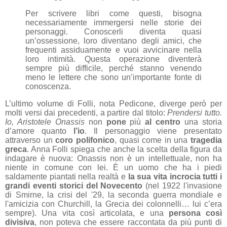
Per scrivere libri come questi, bisogna
necessariamente immergersi nelle storie dei
personaggi. Conoscerli diventa quasi
un’ossessione, loro diventano degli amici, che
frequenti assiduamente e vuoi avvicinare nella
loro intimità. Questa operazione diventerà
sempre più difficile, perché stanno venendo
meno le lettere che sono un’importante fonte di
conoscenza.
L’ultimo volume di Folli,
nota Pedicone,
diverge però per
molti versi dai precedenti, a partire dal titolo:
Prendersi tutto.
Io, Aristotele Onassis
non
pone
più
al centro
una storia
d’amore quanto
l’io
. Il personaggio viene presentato
attraverso un
coro polifonico
, quasi come in una
tragedia
greca
. Anna Folli spiega che
anche la scelta della figura da
indagare è nuova: Onassis non è un intellettuale, non ha
niente in comune con lei. È un uomo che ha i piedi
saldamente piantati nella realtà e
la sua vita incrocia tutti i
grandi eventi storici del Novecento
(nel 1922 l'invasione
di Smirne, la crisi del '29, la seconda guerra mondiale e
l'amicizia con Churchill, la Grecia dei colonnelli… lui c’era
sempre). Una vita così articolata, e una
persona così
divisiva
, non poteva che essere raccontata da più punti di