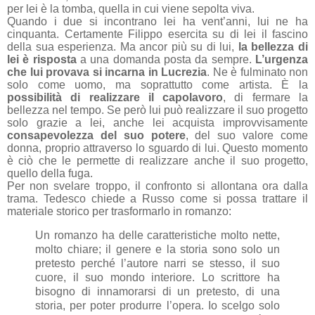
per lei è la tomba, quella in cui viene sepolta viva.
Quando i due si incontrano lei ha vent’anni, lui ne ha
cinquanta. Certamente Filippo esercita su di lei il fascino
della sua esperienza. Ma ancor più su di lui,
la bellezza di
lei è risposta
a una domanda posta da sempre.
L’urgenza
che lui provava si incarna in Lucrezia
. Ne è fulminato non
solo come uomo, ma soprattutto come artista. È la
possibilità di realizzare il capolavoro
, di fermare la
bellezza nel tempo. Se però lui può realizzare il suo progetto
solo grazie a lei, anche lei acquista improvvisamente
consapevolezza del suo potere
, del suo valore come
donna, proprio attraverso lo sguardo di lui. Questo momento
è ciò che le permette di realizzare anche il suo progetto,
quello del
la fuga.
Per non svelare troppo, il confronto si allontana ora dalla
trama. Tedesco chiede a Russo come si possa trattare il
materiale storico per trasformarlo in romanzo:
Un romanzo ha delle caratteristiche molto nette,
molto chiare; il genere e la storia sono solo un
pretesto perché l’autore narri se stesso, il suo
cuore, il suo mondo interiore. Lo scrittore ha
bisogno di innamorarsi di un pretesto, di una
storia, per poter produrre l’opera. Io scelgo solo