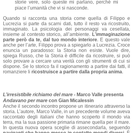
storie vere, solo queste mi parlano, perché mi
piace l’umanità che vi si nasconde.
Quando si racconta una storia come quella di Filippo e
Lucrezia si parte da scarni dati, tutto il resto va ricostruito,
immaginato. La psicologia dei personaggi va cesellata,
insieme al contesto storico, all’ambiente.
L’immaginazione
parte però da te, dal tuo mondo interiore
. E questo vale
anche per l’arte, Filippo prova a spiegarlo a Lucrezia. Croce
enuncia un paradosso: la Storia non esiste. Vuole dire,
spiega Russo, che la Storia è difficile da ricostruire, si può
solo provare a cercare una verità con gli strumenti di cui si
dispone. Se lo storico fa il ragionamento a partire dai fatti, il
romanziere li
ricostruisce
a partire dalla propria anima
.
L’irresistibile richiamo del mare
- Marco Valle presenta
Andavano per mare
con Gian Micalessin
Anche il secondo incontro propone un itinerario attraverso la
storia. L’autore,
Marco Valle, in un precedente volume aveva
raccontato degli italiani che hanno scoperto il mondo via
terra, ma la sua passione primaria rimane quella per il mare.
In questa nuova opera sceglie di assecondarla, seguendo
naviganti che hanno messo in contatto mondi diversi
. È