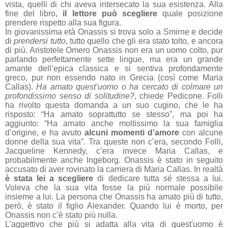
vista, quelli di chi aveva intersecato la sua esistenza. Alla
fine del libro,
il lettore può scegliere
quale posizione
prendere rispetto alla sua figura.
In giovanissima età Onassis si trova solo a Smirne e decide
di
prendersi tutto
, tutto quello che gli era stato tolto, e ancora
di più. Aristotele Omero Onassis non era un uomo colto, pur
parlando perfettamente sette lingue, ma era un grande
amante dell’epica classica e si sentiva profondamente
greco, pur non essendo nato in Grecia (così come Maria
Callas).
Ha amato quest’uomo o ha cercato di colmare un
profondissimo senso di solitudine?
, chiede Pedicone. Folli
ha rivolto questa domanda a un suo cugino, che le ha
risposto: “Ha amato soprattutto se stesso”, ma poi ha
aggiunto: “Ha amato anche moltissimo la sua famiglia
d’origine, e ha avuto
alcuni momenti d’amore
con alcune
donne della sua vita”. Tra queste non c’era, secondo Folli,
Jacqueline Kennedy, c’era invece Maria Callas, e
probabilmente anche Ingeborg. Onassis è stato in seguito
accusato di aver rovinato la carriera di Maria Callas. In realtà
è stata lei a scegliere
di dedicare tutta sé stessa a lui.
Voleva che la sua vita fosse la più normale possibile
insieme a lui. La persona che Onassis ha amato più di tutto,
però, è stato il figlio Alexander. Quando lui è morto, per
Onassis non c’è stato più nulla.
L’aggettivo che più si adatta alla vita di quest'uomo è