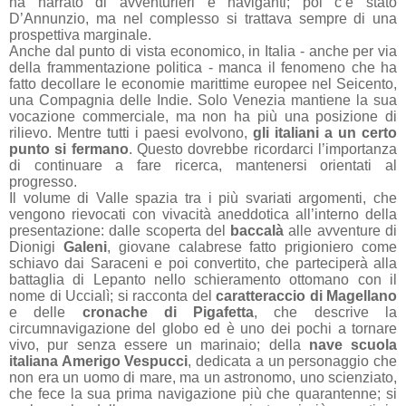
ha narrato di avventurieri e naviganti; poi c’è stato
D’Annunzio, ma nel complesso si trattava sempre di una
prospettiva marginale.
Anche dal punto di vista economico, in Italia - anche per via
della frammentazione politica - manca il fenomeno che ha
fatto decollare le economie marittime europee nel Seicento,
una Compagnia delle Indie. Solo Venezia mantiene la sua
vocazione commerciale, ma non ha più una posizione di
rilievo. Mentre tutti i paesi evolvono,
gli italiani a un certo
punto si fermano
. Questo dovrebbe ricordarci l’importanza
di continuare a fare ricerca, mantenersi orientati al
progresso.
Il volume di Valle spazia tra i più svariati argomenti, che
vengono rievocati con vivacità aneddotica all’interno della
presentazione: dalle scoperta del
baccalà
alle avventure di
Dionigi
Galeni
, giovane calabrese fatto prigioniero come
schiavo dai Saraceni e poi convertito, che parteciperà alla
battaglia di Lepanto nello schieramento ottomano con il
nome di Uccialì; si racconta del
caratteraccio di Magellano
e delle
cronache di Pigafetta
, che descrive la
circumnavigazione del globo ed è uno dei pochi a tornare
vivo, pur senza essere un marinaio; della
nave scuola
italiana Amerigo Vespucci
, dedicata a un personaggio che
non era un uomo di mare, ma un astronomo, uno scienziato,
che fece la sua prima navigazione più che quarantenne; si