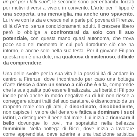
un po’ per i fatti suoi
”; le seconde sono per entrambi, forzati
per motivi diversi a vivere in convento.
L’arte
per Filippo è
una scoperta, una meraviglia, ma anche uno spavento
.
Lui vive con la zia e cresce nella parte più povera di Firenze,
di là d’Arno, senza condizionamenti adulti. Il crescere libero
però lo obbliga a
confrontarsi da solo con il suo
potenziale
, con questa mano quasi autonoma, che trova
pace solo nel momento in cui può riprodurre ciò che ha
intorno, o anche solo nella sua testa. Per il giovane Filippo
questa non è una dote, ma
qualcosa di misterioso, difficile
da comprendere
.
Una delle svolte per la sua vita è la possibilità di andare in
centro a Firenze, dove incontrando per caso una bottega
d’arte
riesce a dare un senso a ciò che è e fa
, comprende
che la sua qualità può essere finalizzata. La libertà di Filippo
incide però anche in modo negativo su di lui: non riesce a
correggere alcuni tratti del suo carattere, è disancorato da un
rapporto reale con gli altri, è
disordinato, disobbediente
,
non capisce il valore del denaro e
fatica a dominare i suoi
istinti
, a distinguere il bene dal male. Lui inizia a
ricercare il
bello
dovunque lo trovi, ma sopratutto nella bellezza
femminile
. Nella bottega di Bicci, dove inizia a lavorare
come apprendista, deve aderire a una tradizione artistica