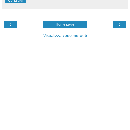
Condividi
‹
›
Home page
Visualizza versione web