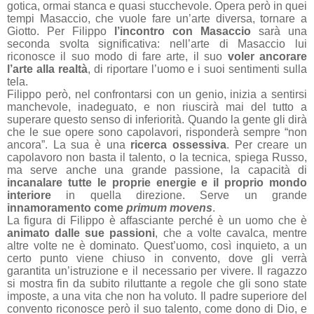
gotica, ormai stanca e quasi stucchevole. Opera però in quei
tempi Masaccio, che vuole fare un’arte diversa, tornare a
Giotto. Per Filippo
l’incontro con Masaccio
sarà una
seconda svolta significativa: nell’arte di Masaccio lui
riconosce il suo modo di fare arte, il suo
voler ancorare
l’arte alla realtà
, di riportare l’uomo e i suoi sentimenti sulla
tela.
Filippo però, nel confrontarsi con un genio, inizia a sentirsi
manchevole, inadeguato, e non riuscirà mai del tutto a
superare questo senso di inferiorità. Quando la gente gli dirà
che le sue opere sono capolavori, risponderà sempre “non
ancora”. La sua è una
ricerca ossessiva
. Per creare un
capolavoro non basta il talento, o la tecnica, spiega Russo,
ma serve anche una grande passione, la capacità di
incanalare tutte le proprie energie e il proprio mondo
interiore
in quella direzione. Serve un grande
innamoramento come
primum movens
.
La figura di Filippo è affasciante perché è un uomo che è
animato dalle sue passioni
, che a volte cavalca, mentre
altre volte ne è dominato. Quest’uomo, così inquieto, a un
certo punto viene chiuso in convento, dove gli verrà
garantita un’istruzione e il necessario per vivere. Il ragazzo
si mostra fin da subito riluttante a regole che gli sono state
imposte, a una vita che non ha voluto. Il padre superiore del
convento riconosce però il suo talento, come dono di Dio, e