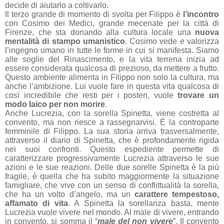
decide di aiutarlo a coltivarlo.
Il terzo grande di momento di svolta per Filippo è
l’incontro
con Cosimo dei Medici, grande mecenate per la città di
Firenze, che sta donando alla cultura locale una
nuova
mentalità di stampo umanistico
. Cosimo vede e valorizza
l’ingegno umano in tutte le forme in cui si manifesta. Siamo
alle soglie del Rinascimento, e la vita terrena inizia ad
essere considerata qualcosa di prezioso, da mettere a frutto.
Questo ambiente alimenta in Filippo non solo la cultura, ma
anche l’ambizione. Lui vuole fare in questa vita qualcosa di
così incredibile che resti per i posteri, vuole
trovare un
modo laico per non morire
.
Anche Lucrezia, con la sorella Spinetta, viene costretta al
convento, ma non riesce a rassegnarvisi. È la controparte
femminile di Filippo. La sua storia arriva trasversalmente,
attraverso il diario di Spinetta, che è profondamente rigida
nei suoi confronti. Questo espediente permette di
caratterizzare progressivamente Lucrezia attraverso le sue
azioni e le sue reazioni. Delle due sorelle Spinetta è la più
fragile, è quella che ha subito maggiormente la situazione
famigliare, che vive con un senso di conflittualità la sorella,
che ha un volto d’angelo, ma un
carattere tempestoso,
affamato di vita
. A Spinetta la sorellanza basta, mente
Lucrezia vuole vivere nel mondo. Al male di vivere, entrando
in convento, si somma il “
male del non vivere
”. Il convento