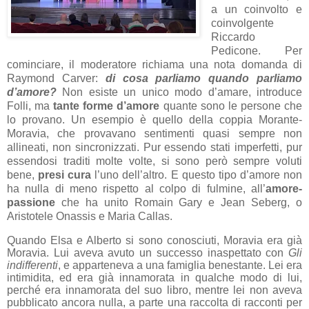
a un coinvolto e
coinvolgente
Riccardo
Pedicone. Per
cominciare, il moderatore richiama una nota domanda di
Raymond Carver:
di cosa parliamo quando parliamo
d’amore?
Non esiste un unico modo d’amare, introduce
Folli, ma
tante forme d’amore
quante sono le persone che
lo provano. Un esempio è quello della coppia Morante-
Moravia, che provavano sentimenti quasi sempre non
allineati, non sincronizzati. Pur essendo stati imperfetti, pur
essendosi traditi molte volte, si sono però sempre voluti
bene,
presi cura
l’uno dell’altro. E questo tipo d’amore non
ha nulla di meno rispetto al colpo di fulmine, all’
amore-
passione
che ha unito Romain Gary e Jean Seberg, o
Aristotele Onassis e Maria Callas.
Quando Elsa e Alberto si sono conosciuti, Moravia era già
Moravia. Lui aveva avuto un successo inaspettato con
Gli
indifferenti
, e apparteneva a una famiglia benestante. Lei era
intimidita, ed era già innamorata in qualche modo di lui,
perché era innamorata del suo libro, mentre lei non aveva
pubblicato ancora nulla, a parte una raccolta di racconti per