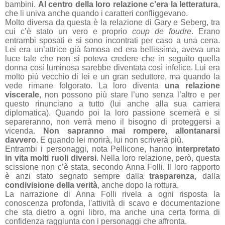
bambini.
Al centro della loro relazione c’era la letteratura
,
che li univa anche quando i caratteri confliggevano.
Molto diversa da questa è la relazione di Gary e Seberg, tra
cui c’è stato un vero e proprio
coup de foudre
. Erano
entrambi sposati e si sono incontrati per caso a una cena.
Lei era un’attrice già famosa ed era bellissima, aveva una
luce tale che non si poteva credere che in seguito quella
donna così luminosa sarebbe diventata così infelice. Lui era
molto più vecchio di lei e un gran seduttore, ma quando la
vede rimane folgorato. La loro diventa
una relazione
viscerale
, non possono più stare l’uno senza l’altro e per
questo rinunciano a tutto (lui anche alla sua carriera
diplomatica). Quando poi la loro passione scemerà e si
separeranno, non verrà meno il bisogno di proteggersi a
vicenda.
Non sapranno mai rompere, allontanarsi
davvero
. E quando lei morirà, lui non scriverà più.
Entrambi i personaggi, nota Pellicone, hanno
interpretato
in vita molti ruoli diversi
. Nella loro relazione, però, questa
scissione non c’è stata, secondo Anna Folli. Il loro rapporto
è anzi stato segnato sempre dalla
trasparenza
, dalla
condivisione della verità
, anche dopo la rottura.
La narrazione di Anna Folli rivela a ogni risposta la
conoscenza profonda, l'attività di scavo e documentazione
che sta dietro a ogni libro, ma anche una certa forma di
confidenza raggiunta con i personaggi che affronta.