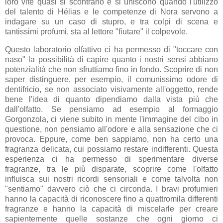
loro vite quasi si scontrano e si uniscono quando l'utilizzo
del talento di Hélias e le competenze di Nora servono a
indagare su un caso di stupro, e tra colpi di scena e
tantissimi profumi, sta al lettore "fiutare" il colpevole.
Questo laboratorio olfattivo ci ha permesso di "toccare con
naso" la possibilità di capire quanto i nostri sensi abbiano
potenzialità che non sfruttiamo fino in fondo. Scoprire di non
saper distinguere, per esempio, il comunissimo odore di
dentifricio, se non associato visivamente all'oggetto, rende
bene l'idea di quanto dipendiamo dalla vista più che
dall'olfatto. Se pensiamo ad esempio al formaggio
Gorgonzola, ci viene subito in mente l'immagine del cibo in
questione, non pensiamo all'odore e alla sensazione che ci
provoca. Eppure, come ben sappiamo, non ha certo una
fragranza delicata, cui possiamo restare indifferenti. Questa
esperienza ci ha permesso di sperimentare diverse
fragranze, tra le più disparate, scoprire come l'olfatto
influisca sui nostri ricordi sensoriali e come talvolta non
"sentiamo" davvero ciò che ci circonda. I bravi profumieri
hanno la capacità di riconoscere fino a quattromila differenti
fragranze e hanno la capacità di miscelarle per creare
sapientemente quelle sostanze che ogni giorno ci