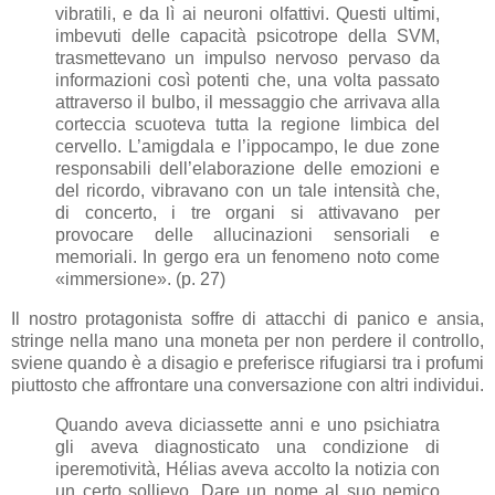
vibratili, e da lì ai neuroni olfattivi. Questi ultimi,
imbevuti delle capacità psicotrope della SVM,
trasmettevano un impulso nervoso pervaso da
informazioni così potenti che, una volta passato
attraverso il bulbo, il messaggio che arrivava alla
corteccia scuoteva tutta la regione limbica del
cervello. L’amigdala e l’ippocampo, le due zone
responsabili dell’elaborazione delle emozioni e
del ricordo, vibravano con un tale intensità che,
di concerto, i tre organi si attivavano per
provocare delle allucinazioni sensoriali e
memoriali. In gergo era un fenomeno noto come
«immersione». (p. 27)
Il nostro protagonista soffre di attacchi di panico e ansia,
stringe nella mano una moneta per non perdere il controllo,
sviene quando è a disagio e preferisce rifugiarsi tra i profumi
piuttosto che affrontare una conversazione con altri individui.
Quando aveva diciassette anni e uno psichiatra
gli aveva diagnosticato una condizione di
iperemotività, Hélias aveva accolto la notizia con
un certo sollievo. Dare un nome al suo nemico