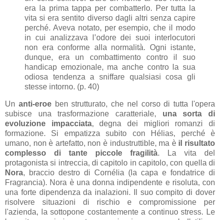
era la prima tappa per combatterlo. Per tutta la
vita si era sentito diverso dagli altri senza capire
perché. Aveva notato, per esempio, che il modo
in cui analizzava l’odore dei suoi interlocutori
non era conforme alla normalità. Ogni istante,
dunque, era un combattimento contro il suo
handicap emozionale, ma anche contro la sua
odiosa tendenza a sniffare qualsiasi cosa gli
stesse intorno. (p. 40)
Un
anti-eroe
ben strutturato, che nel corso di tutta l'opera
subisce una trasformazione caratteriale,
una sorta di
evoluzione impacciata
, degna dei migliori romanzi di
formazione. Si empatizza subito con Hélias, perché è
umano, non è artefatto, non è industruttible, ma è
il risultato
complesso di tante piccole fragilità
. La vita del
protagonista si intreccia, di capitolo in capitolo, con quella di
Nora
, braccio destro di Cornélia (la capa e fondatrice di
Fragrancia). Nora è una donna indipendente e risoluta, con
una forte dipendenza da inalazioni. Il suo compito di dover
risolvere situazioni di rischio e compromissione per
l'azienda, la sottopone costantemente a continuo stress. Le