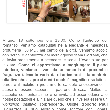
Milano, 18 settembre ore 19:30. Come l'antieroe del
romanzo, veniamo catapultati nella elegante e maestosa
profumeria "50 ML", nel centro della città. Veniamo accolti
con sorrisi e gentilezza dal meraviglioso team Garzanti, che
ci invita prontamente a scendere le scale. L'evento sta per
iniziare.
Come ci apprestiamo a raggiungere il piano
inferiore, veniamo invasi da un'armonia di profumi e
fragranze talmente varia da disorientarci. Il laboratorio
olfattivo che si apre ai nostri occhi è magnifico
: su tutte le
pareti e il mobilio, i profumi e le candele ci osservano, in
attesa di essere scoperti. Il padrone di casa, Matteo, ci
accoglie con entusiasmo e ci invita ad accomodarci alle
nostre postazioni e a iniziare quello che si rivelerà essere un
workshop olfattivo
sorprendente. Ospite d'onore:
Paul
Richardot,
al suo esordio come scrittore con l'opera