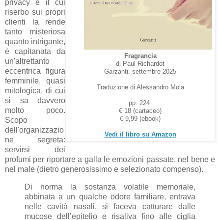
privacy e il cui
riserbo sui propri
clienti la rende
tanto misteriosa
quanto intrigante,
è capitanata da
Fragrancia
un'altrettanto
di Paul Richardot
eccentrica figura
Garzanti, settembre 2025
femminile, quasi
Traduzione di Alessandro Mola
mitologica, di cui
si sa davvero
pp. 224
molto poco.
€ 18 (cartaceo)
€ 9,99 (ebook)
Scopo
dell'organizzazio
Vedi il libro su Amazon
ne segreta:
servirsi dei
profumi per riportare a galla le emozioni passate, nel bene e
nel male (dietro generosissimo e selezionato compenso).
Di norma la sostanza volatile memoriale,
abbinata a un qualche odore familiare, entrava
nelle cavità nasali, si faceva catturare dalle
mucose dell’epitelio e risaliva fino alle ciglia