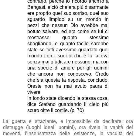
contrario, perché lo ricordo anch'io a
Bengasi, e ciò che era più disarmante
era proprio quel suo sorriso, quel suo
sguardo limpido su un mondo in
pezzi che nessun Dio avrebbe mai
potuto salvare, ed era come se lui ci
mostrasse quanto stessimo
sbagliando, e quanto facile sarebbe
stato se tutti avessimo guardato quel
mondo con i suoi occhi, e lo faceva
senza mai giudicare nessuno, ma con
una specie di amore per gli uomini
che ancora non conoscevo. Credo
che sia questa la risposta, concludo,
Oreste non ha mai avuto paura di
vivere.
In fondo state dicendo la stessa cosa,
dice Stefano guardando il cielo più
scuro oltre il cortile. (p. 70)
La guerra è straziante, e impossibile da decifrare; ora
distrugge (luoghi ideali uomini), ora rivela la vanità dei
moventi, l’insensatezza delle esistenze, la vacuità dei