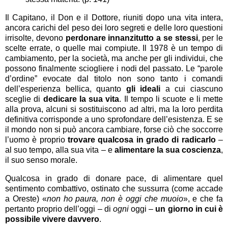
Il Capitano, il Don e il Dottore, riuniti dopo una vita intera,
ancora carichi del peso dei loro segreti e delle loro questioni
irrisolte, devono
perdonare innanzitutto a se stessi
, per le
scelte errate, o quelle mai compiute. Il 1978 è un tempo di
cambiamento, per la società, ma anche per gli individui, che
possono finalmente sciogliere i nodi del passato. Le “parole
d’ordine” evocate dal titolo non sono tanto i comandi
dell’esperienza bellica, quanto
gli ideali
a cui ciascuno
sceglie di
dedicare la sua vita
. Il tempo li scuote e li mette
alla prova, alcuni si sostituiscono ad altri, ma la loro perdita
definitiva corrisponde a uno sprofondare dell’esistenza. E se
il mondo non si può ancora cambiare, forse ciò che soccorre
l’uomo è proprio
trovare qualcosa in grado di radicarlo
–
al suo tempo, alla sua vita – e
alimentare la sua coscienza
,
il suo senso morale.
Qualcosa in grado di donare pace, di alimentare quel
sentimento combattivo, ostinato che sussurra (come accade
a Oreste) «
non ho paura, non è oggi che muoio
», e che fa
pertanto proprio dell’oggi – di
ogni
oggi –
un giorno in cui è
possibile vivere davvero
.