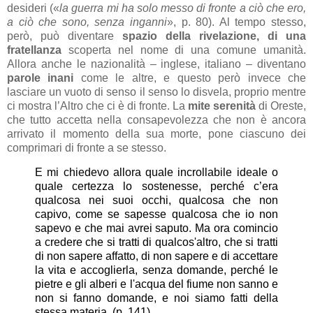
desideri («
la guerra mi ha solo messo di fronte a ciò che ero,
a ciò che sono, senza inganni
», p. 80). Al tempo stesso,
però, può diventare
spazio della rivelazione, di una
fratellanza
scoperta nel nome di una comune umanità.
Allora anche le nazionalità – inglese, italiano – diventano
parole inani
come le altre, e questo però invece che
lasciare un vuoto di senso il senso lo disvela, proprio mentre
ci mostra l’Altro che ci è di fronte. La
mite serenità
di Oreste,
che tutto accetta nella consapevolezza che non è ancora
arrivato il momento della sua morte, pone ciascuno dei
comprimari di fronte a se stesso.
E mi chiedevo allora quale incrollabile ideale o
quale certezza lo sostenesse, perché c’era
qualcosa nei suoi occhi, qualcosa che non
capivo, come se sapesse qualcosa che io non
sapevo e che mai avrei saputo. Ma ora comincio
a credere che si tratti di qualcos'altro, che si tratti
di non sapere affatto, di non sapere e di accettare
la vita e accoglierla, senza domande, perché le
pietre e gli alberi e l'acqua del fiume non sanno e
non si fanno domande, e noi siamo fatti della
stessa materia. (p. 141)