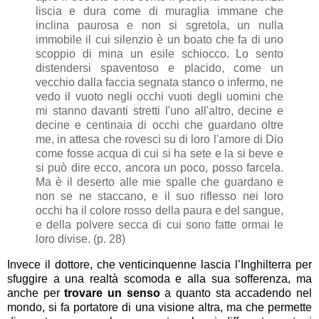
liscia e dura come di muraglia immane che
inclina paurosa e non si sgretola, un nulla
immobile il cui silenzio è un boato che fa di uno
scoppio di mina un esile schiocco. Lo sento
distendersi spaventoso e placido, come un
vecchio dalla faccia segnata stanco o infermo, ne
vedo il vuoto negli occhi vuoti degli uomini che
mi stanno davanti stretti l'uno all'altro, decine e
decine e centinaia di occhi che guardano oltre
me, in attesa che rovesci su di loro l'amore di Dio
come fosse acqua di cui si ha sete e la si beve e
si può dire ecco, ancora un poco, posso farcela.
Ma è il deserto alle mie spalle che guardano e
non se ne staccano, e il suo riflesso nei loro
occhi ha il colore rosso della paura e del sangue,
e della polvere secca di cui sono fatte ormai le
loro divise. (p. 28)
Invece il dottore, che venticinquenne lascia l’Inghilterra per
sfuggire a una realtà scomoda e alla sua sofferenza, ma
anche per
trovare un senso
a quanto sta accadendo nel
mondo, si fa portatore di una visione altra, ma che permette