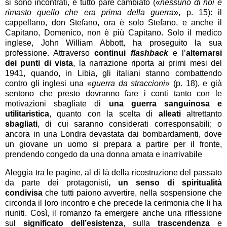
si sono incontrati, e tutto pare cambiato («
nessuno di noi è
rimasto quello che era prima della guerra
», p. 15): il
cappellano, don Stefano, ora è solo Stefano, e anche il
Capitano, Domenico, non è più Capitano. Solo il medico
inglese, John William Abbott, ha proseguito la sua
professione. Attraverso
continui
flashback
e l’
alternarsi
dei punti di vista
, la narrazione riporta ai primi mesi del
1941, quando, in Libia, gli italiani stanno combattendo
contro gli inglesi una «
guerra da straccioni
» (p. 18), e già
sentono che presto dovranno fare i conti tanto con le
motivazioni sbagliate di
una guerra sanguinosa e
utilitaristica
, quanto con la scelta di
alleati
altrettanto
sbagliati
, di cui saranno considerati corresponsabili; o
ancora in una Londra devastata dai bombardamenti, dove
un giovane un uomo si prepara a partire per il fronte,
prendendo congedo da una donna amata e inarrivabile
Aleggia tra le pagine, al di là della ricostruzione del passato
da parte dei protagonisti
, un senso di spiritualità
condivisa
che tutti paiono avvertire, nella sospensione che
circonda il loro incontro e che precede la cerimonia che li ha
riuniti. Così, il romanzo fa emergere anche una riflessione
sul
significato dell’esistenza
, sulla
trascendenza
e