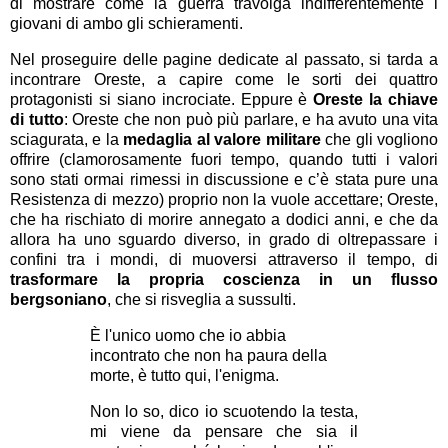
di mostrare come la guerra travolga indifferentemente i
giovani di ambo gli schieramenti.
Nel proseguire delle pagine dedicate al passato, si tarda a
incontrare Oreste, a capire come le sorti dei quattro
protagonisti si siano incrociate. Eppure è
Oreste la chiave
di tutto
: Oreste che non può più parlare, e ha avuto una vita
sciagurata, e la
medaglia al valore militare
che gli vogliono
offrire (clamorosamente fuori tempo, quando tutti i valori
sono stati ormai rimessi in discussione e c’è stata pure una
Resistenza di mezzo) proprio non la vuole accettare; Oreste,
che ha rischiato di morire annegato a dodici anni, e che da
allora ha uno sguardo diverso, in grado di oltrepassare i
confini tra i mondi, di muoversi attraverso il tempo, di
trasformare la propria coscienza in un flusso
bergsoniano
, che si risveglia a sussulti.
È l'unico uomo che io abbia
incontrato che non ha paura della
morte, è tutto qui, l'enigma.
Non lo so, dico io scuotendo la testa,
mi viene da pensare che sia il