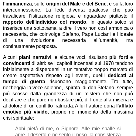
l’
immanenza
, sulle
origini del Male e del Bene
, e sulla loro
interconnessione. La fede diventa qualcosa che può
travalicare l’istituzione religiosa e riguardare piuttosto il
rapporto dell’individuo col mondo
. In questo solco si
inserisce una sottotrama, a dire il vero non così armonica o
necessaria, che coinvolge Stefano, Papa Luciani e l’ideale
di una rivoluzione necessaria all’umanità, ma
continuamente posposta.
Alcuni
piani narrativi
, e alcune voci, risultano
più forti e
convincenti
di altri: se i capitoli incentrati sul 1978 tendono
inizialmente a disperdersi in un tentativo troppo marcato di
creare aspettativa rispetto agli eventi, quelli
dedicati al
tempo di guerra
risuonano maggiormente. Tra tutte,
riecheggia la voce solenne, ispirata, di don Stefano, sempre
più scosso dalla grandezza di un mistero che non può
decifrare e che pare non bastare più, di fronte alla miseria e
al dolore di un conflitto fratricida. A lui l’autore dona
l’afflato
emotivo più vivido
, proprio nel momento della massima
crisi spirituale:
Abbi pietà di me, o Signore. Alle mie spalle si
apre il deserto e ne sento il peso, la consistenza