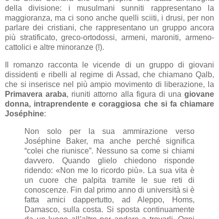
della divisione: i musulmani sunniti rappresentano la
maggioranza, ma ci sono anche quelli sciiti, i drusi, per non
parlare dei cristiani, che rappresentano un gruppo ancora
più stratificato, greco-ortodossi, armeni, maroniti, armeno-
cattolici e altre minoranze (!).
Il romanzo racconta le vicende di un gruppo di giovani
dissidenti e ribelli al regime di Assad, che chiamano Qalb,
che si inserisce nel più ampio movimento di liberazione, la
Primavera araba
, riuniti attorno alla figura di una
giovane
donna, intraprendente e coraggiosa che si fa chiamare
Joséphine
:
Non solo per la sua ammirazione verso
Joséphine Baker, ma anche perché significa
“colei che riunisce”. Nessuno sa come si chiami
davvero. Quando glielo chiedono risponde
ridendo: «Non me lo ricordo più». La sua vita è
un cuore che palpita tramite le sue reti di
conoscenze. Fin dal primo anno di università si è
fatta amici dappertutto, ad Aleppo, Homs,
Damasco, sulla costa. Si sposta continuamente