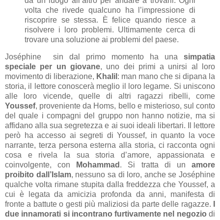
da un luogo all’altro per andare a trovarli. Ogni
volta che rivede qualcuno ha l’impressione di
riscoprire se stessa. È felice quando riesce a
risolvere i loro problemi. Ultimamente cerca di
trovare una soluzione ai problemi del paese.
Joséphine sin dal primo momento ha una
simpatia
speciale per un giovane
, uno dei primi a unirsi al loro
movimento di liberazione,
Khalil
: man mano che si dipana la
storia, il lettore conoscerà meglio il loro legame. Si uniscono
alle loro vicende, quelle di altri ragazzi ribelli, come
Youssef
, proveniente da Homs, bello e misterioso, sul conto
del quale i compagni del gruppo non hanno notizie, ma si
affidano alla sua segretezza e ai suoi ideali libertari. Il lettore
però ha accesso ai segreti di Youssef, in quanto la voce
narrante, terza persona esterna alla storia, ci racconta ogni
cosa e rivela la sua storia d’amore, appassionata e
coinvolgente, con
Mohammad
. Si tratta di un
amore
proibito dall’Islam
, nessuno sa di loro, anche se Joséphine
qualche volta rimane stupita dalla freddezza che Youssef, a
cui è legata da amicizia profonda da anni, manifesta di
fronte a battute o gesti più maliziosi da parte delle ragazze.
I
due innamorati si incontrano furtivamente nel negozio
di