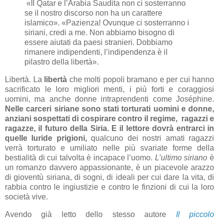
«Il Qatar e l’Arabia Saudita non ci sosterranno
se il nostro discorso non ha un carattere
islamico». «Pazienza! Ovunque ci sosterranno i
siriani, credi a me. Non abbiamo bisogno di
essere aiutati da paesi stranieri. Dobbiamo
rimanere indipendenti, l’indipendenza è il
pilastro della libertà».
Libertà. La
libertà
che molti popoli bramano e per cui hanno
sacrificato le loro migliori menti, i più forti e coraggiosi
uomini, ma anche donne intraprendenti come Joséphine.
Nelle carceri siriane sono stati torturati uomini e donne,
anziani sospettati di cospirare contro il regime, ragazzi e
ragazze, il futuro della Siria. E il lettore dovrà entrarci in
quelle luride prigioni,
qualcuno dei nostri amati ragazzi
verrà torturato e umiliato nelle più svariate forme della
bestialità di cui talvolta è incapace l’uomo.
L’ultimo siriano
è
un romanzo davvero appassionante, è un piacevole arazzo
di gioventù siriana, di sogni, di ideali per cui dare la vita, di
rabbia contro le ingiustizie e contro le finzioni di cui la loro
società vive.
Avendo già letto dello stesso autore
Il piccolo