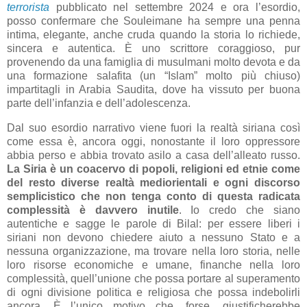
terrorista
pubblicato nel settembre 2024 e ora l’esordio,
posso confermare che Souleimane ha sempre una penna
intima, elegante, anche cruda quando la storia lo richiede,
sincera e autentica. È uno scrittore coraggioso, pur
provenendo da una famiglia di musulmani molto devota e da
una formazione salafita (un “Islam” molto più chiuso)
impartitagli in Arabia Saudita, dove ha vissuto per buona
parte dell’infanzia e dell’adolescenza.
Dal suo esordio narrativo viene fuori la realtà siriana così
come essa è, ancora oggi, nonostante il loro oppressore
abbia perso e abbia trovato asilo a casa dell’alleato russo.
La Siria è un coacervo di popoli, religioni ed etnie come
del resto diverse realtà mediorientali e ogni discorso
semplicistico che non tenga conto di questa radicata
complessità è davvero inutile
. Io credo che siano
autentiche e sagge le parole di Bilal: per essere liberi i
siriani non devono chiedere aiuto a nessuno Stato e a
nessuna organizzazione, ma trovare nella loro storia, nelle
loro risorse economiche e umane, finanche nella loro
complessità, quell’unione che possa portare al superamento
di ogni divisione politica e religiosa che possa indebolirli
ancora. È l’unico motivo che, forse, giustificherebbe