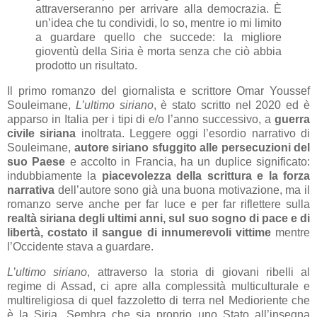
attraverseranno per arrivare alla democrazia. È
un’idea che tu condividi, lo so, mentre io mi limito
a guardare quello che succede: la migliore
gioventù della Siria è morta senza che ciò abbia
prodotto un risultato.
Il primo romanzo del giornalista e scrittore Omar Youssef
Souleimane,
L’ultimo siriano
, è stato scritto nel 2020 ed è
apparso in Italia per i tipi di e/o l’anno successivo, a
guerra
civile siriana
inoltrata. Leggere oggi l’esordio narrativo di
Souleimane,
autore siriano sfuggito alle persecuzioni del
suo Paese
e accolto in Francia, ha un duplice significato:
indubbiamente la
piacevolezza della scrittura e la forza
narrativa
dell’autore sono già una buona motivazione, ma il
romanzo serve anche per far luce e per far riflettere sulla
realtà siriana degli ultimi anni, sul suo sogno di pace e di
libertà, costato il sangue di innumerevoli vittime
mentre
l’Occidente stava a guardare.
L’ultimo siriano
, attraverso la storia di giovani ribelli al
regime di Assad, ci apre alla complessità multiculturale e
multireligiosa di quel fazzoletto di terra nel Medioriente che
è la Siria. Sembra che sia proprio uno Stato all’insegna