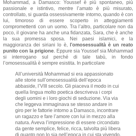
Mohammad, a Damasco: Youssef è più spontaneo, più
passionale e istintivo, mentre l’amato è più misurato,
controllato, si guarda ossessivamente intorno, quando è con
lui, timoroso di essere scoperto in atteggiamenti
compromettenti con un uomo. Tra l’altro, particolare non da
poco, il giovane ha anche una fidanzata, Sara, che è anche
la sua promessa sposa. Nei paesi islamici, e la
maggioranza dei siriani lo è,
l’omosessualità è un reato
punito con la prigione
. Eppure sia Youssef sia Mohammad
si interrogano sul perché di tale tabù, in fondo
l’omosessualità è sempre esistita. In particolare
All’università Mohammad si era appassionato
alle storie sull’omosessualità dell’epoca
abbaside, l’VIII secolo. Gli piaceva il modo in cui
quella lingua molto poetica descriveva i corpi
degli uomini e i loro giochi di seduzione. Via via
che leggeva immaginava se stesso andare in
giro per le fattorie intorno a Damasco, incontrare
un ragazzo e fare l’amore con lui in mezzo alla
natura. Aveva l’impressione di essere circondato
da gente semplice, felice, ricca, talvolta più libera
di quanto non lo sia nell’epoca in cui sta vivendo.