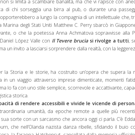
non si limita a scambiare banalità, ma che vi rapisce con ane
zza di chi sorseggia una birra al pub, o durante una passeg
opporterebbero a lungo la compagnia di un intellettuale che, t
la Marina degli Stati Uniti Matthew C. Perry sbarcò in Giappon
vante, o che la poetessa Anna Achmatova sopravvisse alla P
 Daniel López Valle con
Il Tevere brucia
si rivolge a tutti
, 
ma un invito a lasciarsi sorprendere dalla realtà, con la leggere
r la Storia e le storie, ha costruito un’opera che supera la
a in un viaggio attraverso imprese dimenticate, momenti fatid
 ma lo fa con uno stile semplice, scorrevole e accattivante, capa
stica storica.
apacità di rendere accessibili e vivide le vicende di perso
traordinaria umanità, da epoche remote a quelle più recenti
la sua sorte con un sarcasmo che ancora oggi ci parla. C’è Edd
, che nell’Olanda nazista danza ribelle, sfidando il buio c
ncora, la faraona Hatshepsut, cancellata dalla memoria ufficial