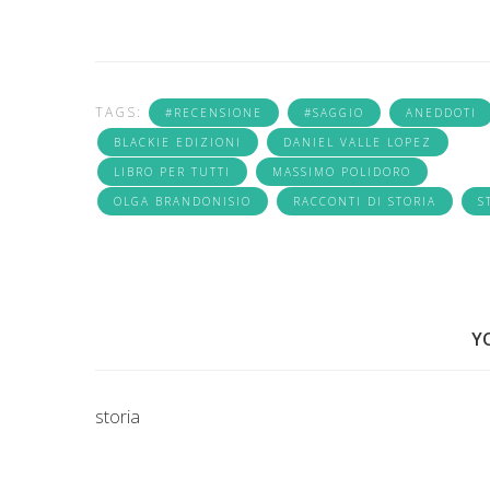
TAGS:
#RECENSIONE
#SAGGIO
ANEDDOTI
BLACKIE EDIZIONI
DANIEL VALLE LOPEZ
LIBRO PER TUTTI
MASSIMO POLIDORO
OLGA BRANDONISIO
RACCONTI DI STORIA
S
Y
storia