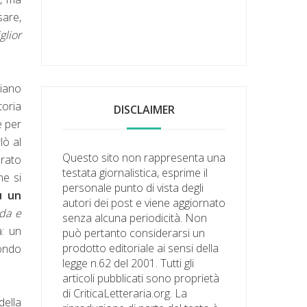
sare,
glior
ciano
toria
DISCLAIMER
e per
lò al
Questo sito non rappresenta una
erato
testata giornalistica, esprime il
he si
personale punto di vista degli
u un
autori dei post e viene aggiornato
rda e
senza alcuna periodicità. Non
a: un
può pertanto considerarsi un
prodotto editoriale ai sensi della
ondo
legge n.62 del 2001. Tutti gli
articoli pubblicati sono proprietà
di CriticaLetteraria.org. La
della