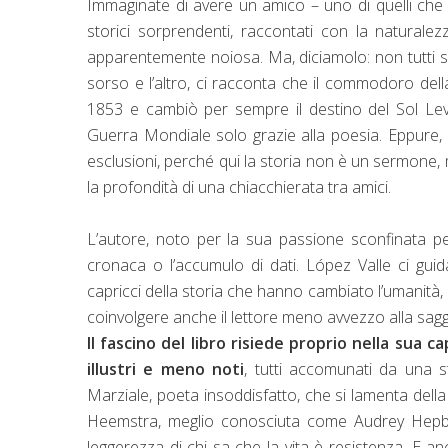
Immaginate di avere un amico – uno di quelli che 
storici sorprendenti, raccontati con la naturale
apparentemente noiosa. Ma, diciamolo: non tutti s
sorso e l’altro, ci racconta che il commodoro del
1853 e cambiò per sempre il destino del Sol Le
Guerra Mondiale solo grazie alla poesia. Eppure,
esclusioni, perché qui la storia non è un sermone, 
la profondità di una chiacchierata tra amici.
L’autore, noto per la sua passione sconfinata pe
cronaca o l’accumulo di dati. López Valle ci guid
capricci della storia che hanno cambiato l’umanità,
coinvolgere anche il lettore meno avvezzo alla saggi
Il fascino del libro risiede proprio nella sua c
illustri e meno noti
, tutti accomunati da una s
Marziale, poeta insoddisfatto, che si lamenta del
Heemstra, meglio conosciuta come Audrey Hepburn
leggerezza di chi sa che la vita è resistenza. E a