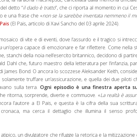
del detto “
il dado è tratto
”, che ci riporta al momento in cui Ce
to e una frase che «
non se la sarebbe inventata nemmeno il mi
 Pais
(El Pais, articolo di Xavi Sancho del 03 aprile 2024).
osaico di vite e di eventi, dove l’assurdo e il tragico si intrec
a
un’opera capace di emozionare e far riflettere. Come nella s
e, stanchi della noia nell’esercito britannico, decidono di partir
ld Dahl che, futuro maestro della letteratura per l’infanzia, par
lm di James Bond. O ancora lo scozzese Aleksander Keith, consid
solamente truffare un’assicurazione, e quella dei due piloti c
avano sulla terra.
Ogni episodio è una finestra aperta s
che ritorna, sorprende, diverte e commuove. «
La realtà è assu
ncora l’autore a El Pais, e questa è la cifra della sua scrittur
cronaca, ma cerca il dettaglio che illumina il senso prof
tipico, un divulgatore che rifugge la retorica e la mitizzazione 