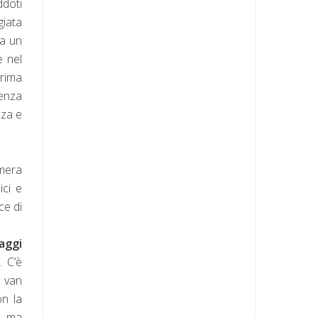
ddoti
giata
ra un
e nel
rima
senza
zza e
 mera
ici e
ce di
naggi
. C’è
a van
on la
e, ma