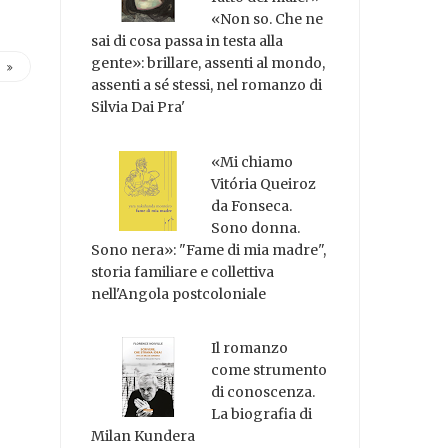
«Non so. Che ne
sai di cosa passa in testa alla
gente»: brillare, assenti al mondo,
assenti a sé stessi, nel romanzo di
Silvia Dai Pra'
«Mi chiamo
Vitória Queiroz
da Fonseca.
Sono donna.
Sono nera»: "Fame di mia madre",
storia familiare e collettiva
nell'Angola postcoloniale
Il romanzo
come strumento
di conoscenza.
La biografia di
Milan Kundera