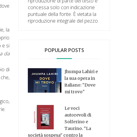
riproduzione di parte del testo è
 dove
concessa solo con indicazione
puntuale della fonte. È vietata la
riproduzione integrale del pezzo.
e, la
oprio
 e si
POPULAR POSTS
ca da
io di
Jhumpa Lahiri e
 che,
la sua opera in
italiano: "Dove
mi trovo"
gico,
Le voci
ie.
autorevoli di
Solferino e
Taurino. “La
società sospesa” contro la