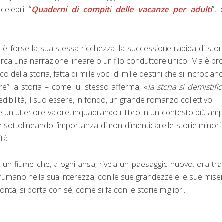
celebri “
Quaderni di compiti delle vacanze per adulti
”,
, è forse la sua stessa ricchezza: la successione rapida di stori
 cerca una narrazione lineare o un filo conduttore unico. Ma è pr
ella storia, fatta di mille voci, di mille destini che si incrociano
e” la storia – come lui stesso afferma, «
la storia si demistifi
evedibilità, il suo essere, in fondo, un grande romanzo collettivo.
 un ulteriore valore, inquadrando il libro in un contesto più amp
 e sottolineando l’importanza di non dimenticare le storie minori
tà.
n fiume che, a ogni ansa, rivela un paesaggio nuovo: ora tra
l’umano nella sua interezza, con le sue grandezze e le sue miser
onta, si porta con sé, come si fa con le storie migliori.