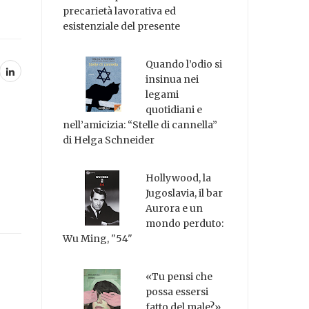
precarietà lavorativa ed
esistenziale del presente
Quando l’odio si
insinua nei
legami
quotidiani e
nell’amicizia: “Stelle di cannella”
di Helga Schneider
Hollywood, la
Jugoslavia, il bar
Aurora e un
mondo perduto:
Wu Ming, "54"
«Tu pensi che
possa essersi
fatto del male?»