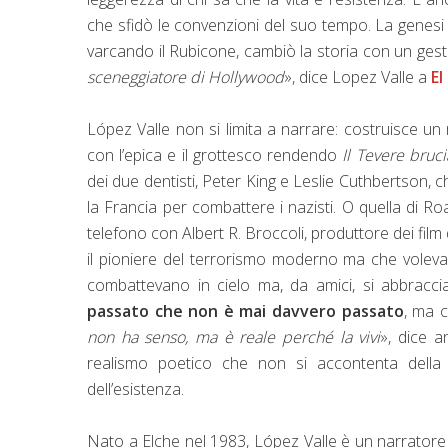
che sfidò le convenzioni del suo tempo. La genesi 
varcando il Rubicone, cambiò la storia con un ges
sceneggiatore di Hollywood
», dice Lopez Valle a
El
López Valle non si limita a narrare: costruisce un m
con l’epica e il grottesco rendendo
Il Tevere bruci
dei due dentisti, Peter King e Leslie Cuthbertson, ch
la Francia per combattere i nazisti. O quella di Roa
telefono con Albert R. Broccoli, produttore dei fi
il pioniere del terrorismo moderno ma che voleva 
combattevano in cielo ma, da amici, si abbracci
passato che non è mai davvero passato
, ma 
non ha senso, ma è reale perché la vivi
», dice a
realismo poetico che non si accontenta della 
dell’esistenza.
Nato a Elche nel 1983, López Valle è un narratore a