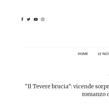
HOME
LE NO
"Il Tevere brucia": vicende sor
romanzo co