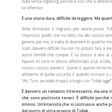
nulla senza Ingeborg, perché è così che si definisc
lui offensivo.
È una storia dura, difficile da leggere. Ma quant
Bella domanda, ti ringrazio per averla posta. To
Disprezzo quello che ha fatto, ma allo stesso temp
genere, per me, si tratta di diventare in qualche m
stato davvero difficile ma non ho potuto fare a men
azioni terribili che compie. È lui stesso a dire di
Eppure mi sono lo stesso affezionato a lui, a Odo, 
oscuro, oscuro davvero. Quindi sì, questo mi ha molt
all’interno di quella oscurità. E quando tornavo a 
“Ah, Tore, sei stato troppo a lungo con Tollak oggi!”
È davvero un romanzo interessante, ma una sto
che sono piuttosto teneri. È difficile perché
intensi. Un’intensità che si costruisce anche p
dal punto di vista proprio di Tollak.