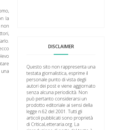
uomo,
on la
, non
tori,
arlo.
DISCLAIMER
 ecco
olevo
tare
Questo sito non rappresenta una
e una
testata giornalistica, esprime il
personale punto di vista degli
autori dei post e viene aggiornato
senza alcuna periodicità. Non
può pertanto considerarsi un
prodotto editoriale ai sensi della
legge n.62 del 2001. Tutti gli
articoli pubblicati sono proprietà
di CriticaLetteraria.org. La