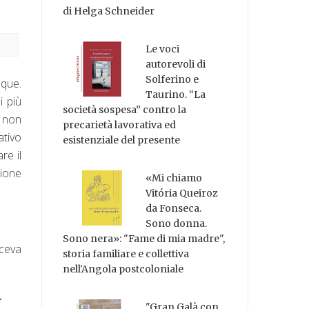
di Helga Schneider
Le voci
autorevoli di
Solferino e
nque.
Taurino. “La
i più
società sospesa” contro la
 non
precarietà lavorativa ed
ativo
esistenziale del presente
re il
zione
«Mi chiamo
Vitória Queiroz
da Fonseca.
Sono donna.
Sono nera»: "Fame di mia madre",
iceva
storia familiare e collettiva
nell'Angola postcoloniale
.
"Gran Galà con