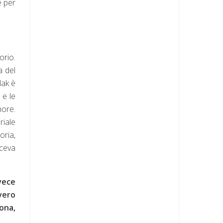
è per
orio.
a del
lak è
 e le
more.
riale
oria,
iceva
nvece
vero
sona,