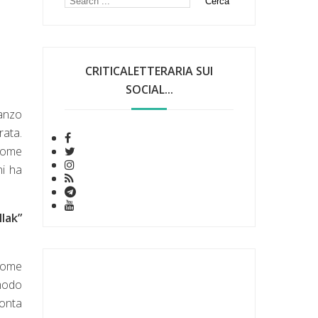
CRITICALETTERARIA SUI
SOCIAL...
anzo
rata.
 come
ni ha
llak”
 come
 modo
conta