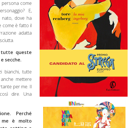
ma persona come
ersonaggio? E,
è nato, dove ha
 come è fatto il
rrazione adatta
ciutta.
 tutte queste
 e secche.
i bianchi, tutte
 anche mettere
tante per me. Il
così dire. Una
ione. Perché
o me è molto