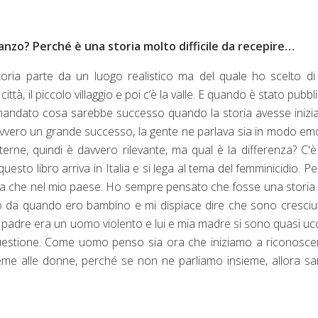
manzo? Perché è una storia molto difficile da recepire…
ria parte da un luogo realistico ma del quale ho scelto di
 città, il piccolo villaggio e poi c’è la valle. E quando è stato pubbl
omandato cosa sarebbe successo quando la storia avesse inizi
davvero un grande successo, la gente ne parlava sia in modo em
scuterne, quindi è davvero rilevante, ma qual è la differenza? C'
sto libro arriva in Italia e si lega al tema del femminicidio. P
lia che nel mio paese. Ho sempre pensato che fosse una storia 
o da quando ero bambino e mi dispiace dire che sono cresciu
padre era un uomo violento e lui e mia madre si sono quasi ucc
questione. Come uomo penso sia ora che iniziamo a riconosce
ieme alle donne, perché se non ne parliamo insieme, allora sa