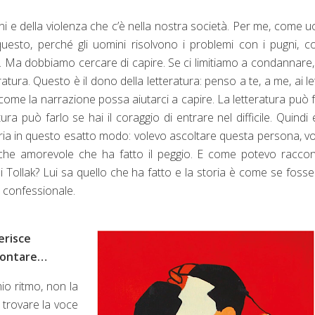
ni e della violenza che c’è nella nostra società. Per me, come 
uesto, perché gli uomini risolvono i problemi con i pugni, c
à. Ma dobbiamo cercare di capire. Se ci limitiamo a condannare
tura. Questo è il dono della letteratura: penso a te, a me, ai let
 a come la narrazione possa aiutarci a capire. La letteratura può f
tura può farlo se hai il coraggio di entrare nel difficile. Quindi
ria in questo esatto modo: volevo ascoltare questa persona, v
che amorevole che ha fatto il peggio. E come potevo raccon
i Tollak? Lui sa quello che ha fatto e la storia è come se foss
confessionale.
erisce
ccontare…
io ritmo, non la
 trovare la voce