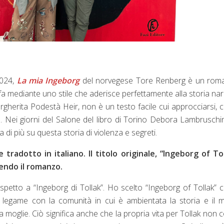
2024,
La mia Ingeborg
del norvegese Tore Renberg è un rom
o fa mediante uno stile che aderisce perfettamente alla storia nar
argherita Podestà Heir, non è un testo facile cui approcciarsi,
a. Nei giorni del Salone del libro di Torino Debora Lambruschi
a di più su questa storia di violenza e segreti.
 tradotto in italiano. Il titolo originale, “Ingeborg of To
gendo il romanzo.
spetto a “Ingeborg di Tollak”. Ho scelto “Ingeborg of Tollak”
 il legame con la comunità in cui è ambientata la storia e il
la moglie. Ciò significa anche che la propria vita per Tollak non 