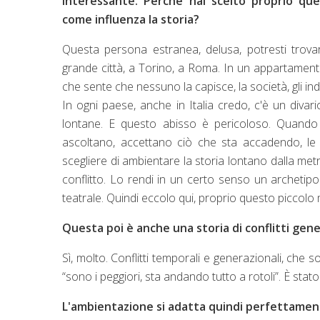
interessante. Perché hai scelto proprio qu
come influenza la storia?
Questa persona estranea, delusa, potresti trova
grande città, a Torino, a Roma. In un appartamen
che sente che nessuno la capisce, la società, gli i
In ogni paese, anche in Italia credo, c'è un divari
lontane. E questo abisso è pericoloso. Quando
ascoltano, accettano ciò che sta accadendo, le 
scegliere di ambientare la storia lontano dalla met
conflitto. Lo rendi in un certo senso un archet
teatrale. Quindi eccolo qui, proprio questo picco
Questa poi è anche una storia di conflitti gene
Sì, molto. Conflitti temporali e generazionali, che 
“sono i peggiori, sta andando tutto a rotoli”. È stato 
L'ambientazione si adatta quindi perfettamente 