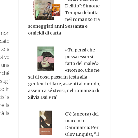
Delitto": Simone
Tempia debutta
nel romanzo tra
sceneggiati anni Sessanta e
 non
omicidi di carta
icato
ato a
«Tu pensi che
otivo
possa essersi
fatto del male?»
è una
«Non so. Che ne
erché
sai di cosa passa in testa alla
sugli
gente»: brillare, assenti al mondo,
to in
assenti a sé stessi, nel romanzo di
isi a
Silvia Dai Pra'
re la
rà la
C'è (ancora) del
marcio in
Danimarca: Per
Olov Enquist, "Il