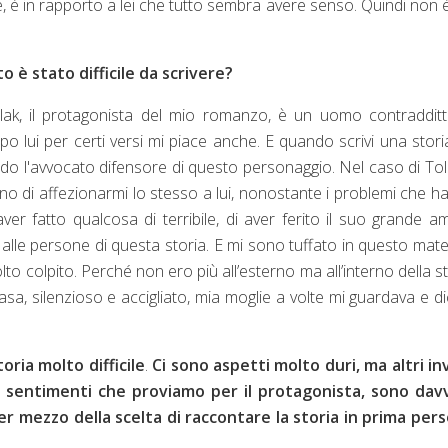
e, è in rapporto a lei che tutto sembra avere senso. Quindi non 
o è stato difficile da scrivere?
llak, il protagonista del mio romanzo, è un uomo contradditt
o lui per certi versi mi piace anche. E quando scrivi una stori
odo l'avvocato difensore di questo personaggio. Nel caso di Tol
o di affezionarmi lo stesso a lui, nonostante i problemi che ha
 aver fatto qualcosa di terribile, di aver ferito il suo grande a
alle persone di questa storia. E mi sono tuffato in questo mate
o colpito. Perché non ero più all’esterno ma all’interno della st
casa, silenzioso e accigliato, mia moglie a volte mi guardava e d
ria molto difficile
.
Ci sono aspetti molto duri, ma altri i
 i sentimenti che proviamo per il protagonista, sono dav
er mezzo della scelta di raccontare la storia in prima per