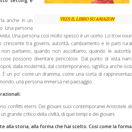
esto setting e
VEDI IL LIBRO SU AMAZON
rla anche in un
to. Una persona
ndividui. Una persona così molto spesso è un uomo. Lo trovi ovu
o crescente tra governi, autorità, cambiamento e le parti rural
 non parliamo, quando non ascoltiamo, quando le autorità
cose possono diventare pericolose. Dal punto di vista narr
ropoli, dalla modernità, dal contemporaneo, significa anche isola
ipo. È un po' come un dramma, come una sorta di rappresenta
lo mondo, una persona immersa nel paesaggio.
razionali:
sono conflitti eterni. Dei giovani suoi contemporanei Aristotele d
un grande critico della civiltà, di quei tempi e dei giovani.
alla storia, alla forma che hai scelto. Così come la forma