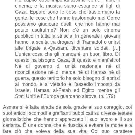
cinema, e la musica siano estranee ai figli di
Gaza. Eppure sono le cose che trasformano la
gente, le cose che hanno trasformato me! Come
possiamo giudicare quelli che non hanno mai
potuto usufruirne? Non c’è un solo cinema
pubblico in tutta la striscia! In generale i giovani
hanno la scelta tra drogarsi di Tramadol o unirsi
alle brigate al-Qassam, diventare soldati. […]
L’unica cosa che gli manca è un buon libro. Di
questo ha bisogno Gaza, di questo e nient’altro!
Né di governo di unità nazionale né di
riconciliazione né di merda né di Hamas né di
guerra, questo territorio ha solo bisogno di aprirsi
al mondo, e a vietarlo è l’assedio imposto da
Israele, Hamas, al-Fatah ed Egitto mentre gli
Stati Uniti e l’Europa guardano altrove. (p. 179)
Asmaa si è fatta strada da sola grazie al suo coraggio, coi
suoi articoli scomodi e graffianti pubblicati su diverse testate
giornalistiche che hanno apprezzato il suo lavoro e il suo
carisma. È una donna che è riuscita a evitare la morte e a
fare ciò che voleva della sua vita. Col suo carattere