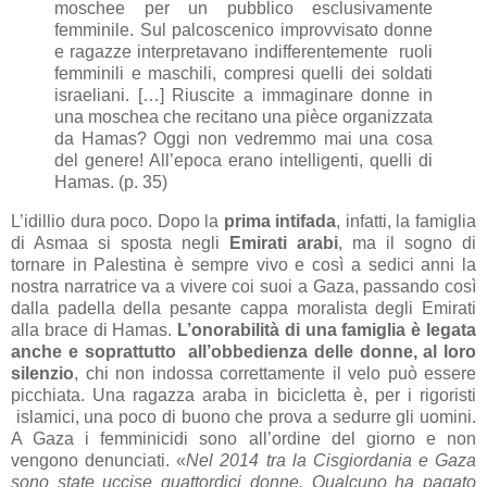
moschee per un pubblico esclusivamente
femminile. Sul palcoscenico improvvisato donne
e ragazze interpretavano indifferentemente ruoli
femminili e maschili, compresi quelli dei soldati
israeliani. […] Riuscite a immaginare donne in
una moschea che recitano una pièce organizzata
da Hamas? Oggi non vedremmo mai una cosa
del genere! All’epoca erano intelligenti, quelli di
Hamas. (p. 35)
L’idillio dura poco. Dopo la
prima intifada
, infatti,
la famiglia
di Asmaa si sposta negli
Emirati arabi
, ma il sogno di
tornare in Palestina è sempre vivo e così a sedici anni la
nostra narratrice va a vivere coi suoi a Gaza, passando così
dalla padella della pesante cappa moralista degli Emirati
alla brace di Hamas.
L’onorabilità di una famiglia è legata
anche e soprattutto all’obbedienza delle donne, al loro
silenzio
, chi non indossa correttamente il velo può essere
picchiata. Una ragazza araba in bicicletta è, per i rigoristi
islamici, una poco di buono che prova a sedurre gli uomini.
A Gaza i femminicidi sono all’ordine del giorno e non
vengono denunciati. «
Nel 2014 tra la Cisgiordania e Gaza
sono state uccise quattordici donne. Qualcuno ha pagato