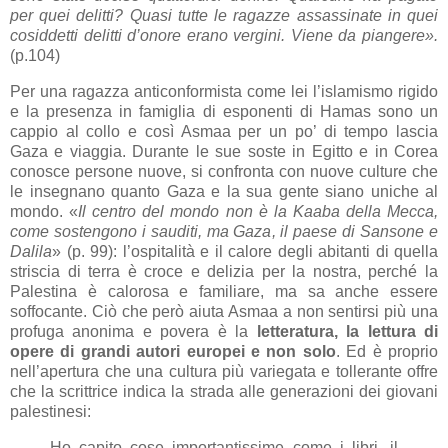
per quei delitti? Quasi tutte le ragazze assassinate in quei
cosiddetti delitti d’onore erano vergini. Viene da piangere».
(p.104)
Per una ragazza anticonformista come lei l’islamismo rigido
e la presenza in famiglia di esponenti di Hamas sono un
cappio al collo e così Asmaa per un po’ di tempo lascia
Gaza e viaggia. Durante le sue soste in Egitto e in Corea
conosce persone nuove, si confronta con nuove culture che
le insegnano quanto Gaza e la sua gente siano uniche al
mondo. «
Il centro del mondo non è la Kaaba della Mecca,
come sostengono i sauditi, ma Gaza, il paese di Sansone e
Dalila
» (p. 99): l’ospitalità e il calore degli abitanti di quella
striscia di terra è croce e delizia per la nostra, perché la
Palestina è calorosa e familiare, ma sa anche essere
soffocante. Ciò che però aiuta Asmaa a non sentirsi più una
profuga anonima e povera è la
letteratura, la lettura di
opere di grandi autori
europei e non solo
. Ed è proprio
nell’apertura che una cultura più variegata e tollerante offre
che la scrittrice indica la strada alle generazioni dei giovani
palestinesi:
Ho capito cose importantissime come i libri, il