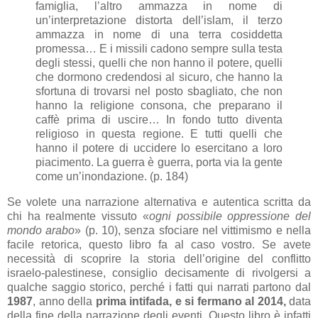
famiglia, l’altro ammazza in nome di
un’interpretazione distorta dell’islam, il terzo
ammazza in nome di una terra cosiddetta
promessa… E i missili cadono sempre sulla testa
degli stessi, quelli che non hanno il potere, quelli
che dormono credendosi al sicuro, che hanno la
sfortuna di trovarsi nel posto sbagliato, che non
hanno la religione consona, che preparano il
caffè prima di uscire… In fondo tutto diventa
religioso in questa regione. E tutti quelli che
hanno il potere di uccidere lo esercitano a loro
piacimento. La guerra è guerra, porta via la gente
come un’inondazione. (p. 184)
Se volete una narrazione alternativa e autentica scritta da
chi ha realmente vissuto «
ogni possibile oppressione del
mondo arabo
» (p. 10), senza sfociare nel vittimismo e nella
facile retorica, questo libro fa al caso vostro. Se avete
necessità di scoprire la storia dell’origine del conflitto
israelo-palestinese, consiglio decisamente di rivolgersi a
qualche saggio storico, perché i fatti qui narrati partono dal
1987
, anno della
prima intifada, e si fermano al 2014,
data
della fine della narrazione degli eventi. Questo libro è infatti