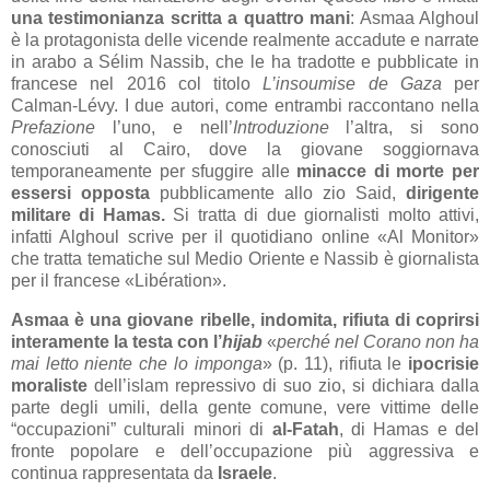
una testimonianza scritta a quattro mani
: Asmaa Alghoul
è la protagonista delle vicende realmente accadute e narrate
in arabo a Sélim Nassib, che le ha tradotte e pubblicate in
francese nel 2016 col titolo
L’insoumise de Gaza
per
Calman-Lévy. I due autori, come entrambi raccontano nella
Prefazione
l’uno, e nell’
Introduzione
l’altra, si sono
conosciuti al Cairo, dove la giovane soggiornava
temporaneamente per sfuggire alle
minacce di morte per
essersi opposta
pubblicamente allo zio Said,
dirigente
militare di Hamas.
Si tratta di due giornalisti molto attivi,
infatti Alghoul scrive per il quotidiano online «Al Monitor»
che tratta tematiche sul Medio Oriente e Nassib è giornalista
per il francese «Libération».
Asmaa è una giovane ribelle, indomita, rifiuta di coprirsi
interamente la testa con l’
hijab
«
perché nel Corano non ha
mai letto niente che lo imponga
» (p. 11), rifiuta le
ipocrisie
moraliste
dell’islam repressivo di suo zio, si dichiara dalla
parte degli umili, della gente comune, vere vittime delle
“occupazioni” culturali minori di
al-Fatah
, di Hamas e del
fronte popolare e dell’occupazione più aggressiva e
continua rappresentata da
Israele
.