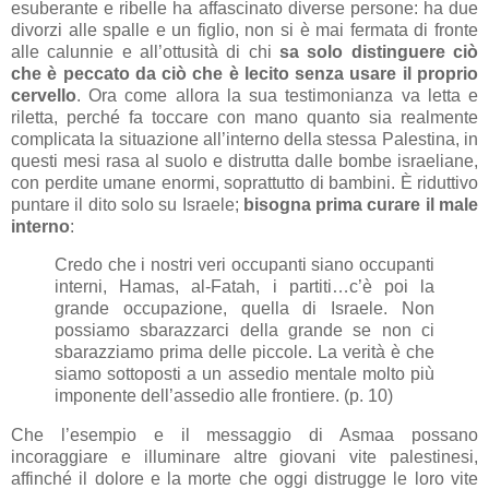
esuberante e ribelle ha affascinato diverse persone: ha due
divorzi alle spalle e un figlio, non si è mai fermata di fronte
alle calunnie e all’ottusità di chi
sa solo distinguere ciò
che è peccato da ciò che è lecito senza usare il proprio
cervello
. Ora come allora la sua testimonianza va letta e
riletta, perché fa toccare con mano quanto sia realmente
complicata la situazione all’interno della stessa Palestina, in
questi mesi rasa al suolo e distrutta dalle bombe israeliane,
con perdite umane enormi, soprattutto di bambini. È riduttivo
puntare il dito solo su Israele;
bisogna prima curare il male
interno
:
Credo che i nostri veri occupanti siano occupanti
interni, Hamas, al-Fatah, i partiti…c’è poi la
grande occupazione, quella di
Israele. Non
possiamo sbarazzarci della grande se non ci
sbarazziamo prima delle piccole. La verità è che
siamo sottoposti a un assedio mentale molto più
imponente dell’assedio alle frontiere. (p. 10)
Che l’esempio e il messaggio di Asmaa possano
incoraggiare e illuminare altre giovani vite palestinesi,
affinché il dolore e la morte che oggi distrugge le loro vite