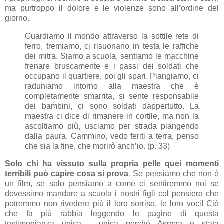
ma purtroppo il dolore e le violenze sono all’ordine del
giorno.
Guardiamo il mondo attraverso la sottile rete di
ferro, tremiamo, ci risuonano in testa le raffiche
dei mitra. Siamo a scuola, sentiamo le macchine
frenare bruscamente e i passi dei soldati che
occupano il quartiere, poi gli spari. Piangiamo, ci
raduniamo intorno alla maestra che è
completamente smarrita, si sente responsabile
dei bambini, ci sono soldati dappertutto. La
maestra ci dice di rimanere in cortile, ma non la
ascoltiamo più, usciamo per strada piangendo
dalla paura. Cammino, vedo feriti a terra, penso
che sia la fine, che morirò anch’io. (p. 33)
Solo chi ha vissuto sulla propria pelle quei momenti
terribili può capire cosa si prova
. Se pensiamo che non è
un film, se solo pensiamo a come ci sentiremmo noi se
dovessimo mandare a scuola i nostri figli col pensiero che
potremmo non rivedere più il loro sorriso, le loro voci! Ciò
che fa più rabbia leggendo le pagine di questa
testimonianza unica - unica perché Asmaa è stata