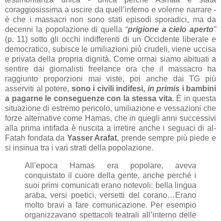
coraggiosissima a uscire da quell’inferno e volerne narrare -
è che i massacri non sono stati episodi sporadici, ma da
decenni la popolazione di quella “
prigione a cielo aperto
”
(p. 11) sotto gli occhi indifferenti di un Occidente liberale e
democratico, subisce le umiliazioni più crudeli, viene uccisa
e privata della propria dignità. Come ormai siamo abituati a
sentire dai giornalisti freelance ora che il massacro ha
raggiunto proporzioni mai viste, poi anche dai TG più
asserviti al potere,
sono i civili indifesi,
in primis
i bambini
a pagarne le conseguenze con la stessa vita
. È in questa
situazione di estremo pericolo, umiliazione e vessazioni che
forze alternative come Hamas, che in quegli anni successivi
alla prima intifada è riuscita a irretire anche i seguaci di al-
Fatah fondata da
Yasser Arafat
, prende sempre più piede e
si insinua tra i vari strati della popolazione.
All’epoca Hamas era popolare, aveva
conquistato il cuore della gente, anche perché i
suoi primi comunicati erano notevoli: bella lingua
araba, versi poetici, versetti del corano…Erano
molto bravi a fare comunicazione. Per esempio
organizzavano spettacoli teatrali all’interno delle