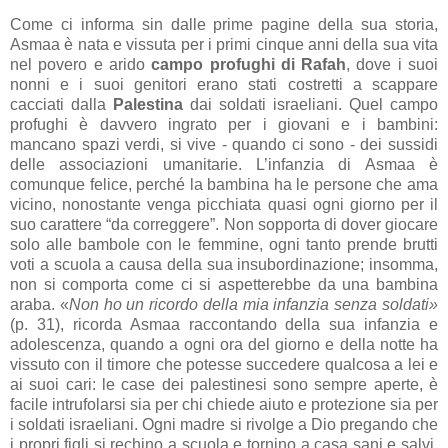
Come ci informa sin dalle prime pagine della sua storia,
Asmaa è nata e vissuta per i primi cinque anni della sua vita
nel povero e arido
campo profughi di Rafah
, dove i suoi
nonni e i suoi genitori erano stati costretti a scappare
cacciati dalla
Palestina
dai soldati israeliani. Quel campo
profughi è davvero ingrato per i giovani e i bambini:
mancano spazi verdi, si vive - quando ci sono - dei sussidi
delle associazioni umanitarie. L’infanzia di Asmaa è
comunque felice, perché la bambina ha le persone che ama
vicino, nonostante venga picchiata quasi ogni giorno per il
suo carattere “da correggere”. Non sopporta di dover giocare
solo alle bambole con le femmine, ogni tanto prende brutti
voti a scuola a causa della sua insubordinazione; insomma,
non si comporta come ci si aspetterebbe da una bambina
araba. «
Non ho un ricordo della mia infanzia senza soldati»
(p. 31), ricorda Asmaa raccontando della sua infanzia e
adolescenza, quando a ogni ora del giorno e della notte ha
vissuto con il timore che potesse succedere qualcosa a lei e
ai suoi cari: le case dei palestinesi sono sempre aperte, è
facile intrufolarsi sia per chi chiede aiuto e protezione sia per
i soldati israeliani. Ogni madre si rivolge a Dio pregando che
i propri figli si rechino a scuola e tornino a casa sani e salvi,