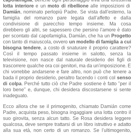
lotta interiore
e un
moto di ribellione
alle imposizioni di
Damián
, nominato perlopiù Padre. Se vista dall'esterno, la
famiglia del romanzo pare legata dall'affetto e dalla
condivisione di parecchio tempo insieme. Ma cosa
direbbero gli altri, se sapessero che persino l'amore è dato
per scontato dal capofamiglia, Damián, che ha un
Progetto
con tanto di maiuscola, ovvero
un modello di famiglia a cui
bisogna tendere
, a costo di snaturare il proprio carattere?
Così il tempo passato insieme in salotto, senza la
televisione, non nasce dal naturale desiderio dei figli di
trascorrere qualche ora coi genitori, ma da un'imposizione. E
chi vorrebbe andarsene e fare altro, non può che tenere a
bada il proprio desiderio, peraltro facendo i conti col
senso
di colpa
. Perché tutto ciò che Padre sostiene è fatto "per il
loro bene" e, dunque, chi desidera discostarsene si sente
inadeguato.
Ecco allora che se il primogenito, chiamato Damián come
Padre, acquista peso, bisogna ingaggiare una lotta contro il
suo girovita, senza alcun tatto. Se Rosa desidera leggere
qualcosa, deve sempre trattarsi di un libro istruttivo e adatto
alla sua età, non certo di un romanzo. Se l'ultimogenito,