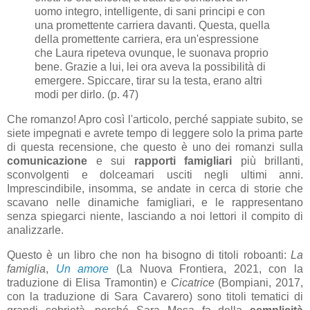
uomo integro, intelligente, di sani principi e con
una promettente carriera davanti. Questa, quella
della promettente carriera, era un'espressione
che Laura ripeteva ovunque, le suonava proprio
bene. Grazie a lui, lei ora aveva la possibilità di
emergere. Spiccare, tirar su la testa, erano altri
modi per dirlo. (p. 47)
Che romanzo! Apro così l'articolo, perché sappiate subito, se
siete impegnati e avrete tempo di leggere solo la prima parte
di questa recensione, che questo è uno dei romanzi sulla
comunicazione
e sui
rapporti famigliari
più brillanti,
sconvolgenti e dolceamari usciti negli ultimi anni.
Imprescindibile, insomma, se andate in cerca di storie che
scavano nelle dinamiche famigliari, e le rappresentano
senza spiegarci niente, lasciando a noi lettori il compito di
analizzarle.
Questo è un libro che non ha bisogno di titoli roboanti:
La
famiglia
,
Un amore
(La Nuova Frontiera, 2021, con la
traduzione di Elisa Tramontin) e
Cicatrice
(Bompiani, 2017,
con la traduzione di Sara Cavarero) sono titoli tematici di