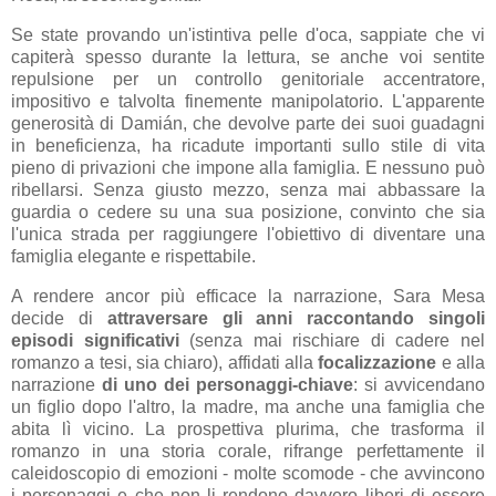
Se state provando un'istintiva pelle d'oca, sappiate che vi
capiterà spesso durante la lettura, se anche voi sentite
repulsione per un controllo genitoriale accentratore,
impositivo e talvolta finemente manipolatorio. L'apparente
generosità di Damián, che devolve parte dei suoi guadagni
in beneficienza, ha ricadute importanti sullo stile di vita
pieno di privazioni che impone alla famiglia. E nessuno può
ribellarsi. Senza giusto mezzo, senza mai abbassare la
guardia o cedere su una sua posizione, convinto che sia
l'unica strada per raggiungere l'obiettivo di diventare una
famiglia elegante e rispettabile.
A rendere ancor più efficace la narrazione, Sara Mesa
decide di
attraversare gli anni raccontando singoli
episodi significativi
(senza mai rischiare di cadere nel
romanzo a tesi, sia chiaro), affidati alla
focalizzazione
e alla
narrazione
di uno dei personaggi-chiave
: si avvicendano
un figlio dopo l'altro, la madre, ma anche una famiglia che
abita lì vicino. La prospettiva plurima, che trasforma il
romanzo in una storia corale, rifrange perfettamente il
caleidoscopio di emozioni - molte scomode - che avvincono
i personaggi e che non li rendono davvero liberi di essere