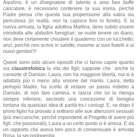
Aquilino, è un disegnatore di talento e ama fare buffe
caricature, è necessario contenere la sua ironia, perché
Padre pensa che questa sua propensione alla satira sia
pericolosa (in realtà, non la capisce fino in fondo). E la
nuova arrivata, la figlia adottiva Martina, deve subito essere
introdotta alle abitudini famigliari: se vuole tenere un diario,
non deve certamente chiudere il quaderno con un lucchetto;
anzi, perché non scrive in salotto, insieme ai suoi fratelli e ai
nuovi genitori?!
Questi sono solo alcuni episodi che ci fanno capire quanto
sia
claustrofobica
la vita dei figli; sappiate che anche la
consorte di Damián, Laura, non ha maggiore libertà, ma si è
adattata più o meno alla visione del marito. Laura, detta
perlopiù Madre, ha scelto di restare un passo indietro a
Damián, di non fare carriera, e lascia che lui la ritenga
sempre inferiore, secondo una concezione di famiglia
lontana da qualsiasi idea di parità tra i coniugi. E, se dopo il
primo figlio ha provato a sottrarsi alle sue attenzioni sessuali
(più meccaniche, perché rispondenti al Progetto di avere più
figli, che passionali), Laura a un certo punto si è arresa. E da
un rapporto che aveva ben poco di consensuale è arrivata
Rosa, la secondogenita.