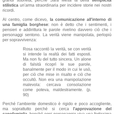
grandi sobrietà, perché Sara Mesa fa della
semplicità
stilistica
un'arma straordinaria per incidere storie nei nostri
ricordi.
Al centro, come dicevo,
la comunicazione all'interno di
una famiglia borghese
: non è detto che i sentimenti, i
pensieri e addirittura le parole rivelino davvero ciò che i
personaggi sentono. La verità viene manipolata, perlopiù
per sopravvivenza:
Rosa raccontò la verità, se con verità
si intende la realtà dei fatti esposti.
Ma non fu del tutto sincera. Un alone
di falsità ricoprì le sue parole,
banalmente per il modo in cui le usò,
per ciò che mise in risalto e ciò che
occultò. Non era una manipolazione
malevola: cercava consolazione
come poteva, maldestramente. (p.
90)
Perché l'ambiente domestico è rigido e poco accogliente,
ma soprattutto perché si cerca
l'approvazione del
capofamiglia
, benché ogni personaggio viva una fortissima