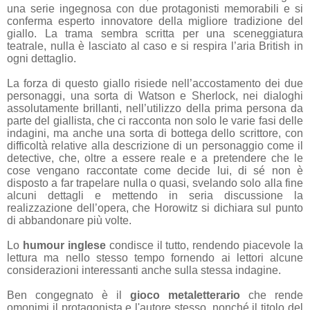
una serie ingegnosa con due protagonisti memorabili e si
conferma esperto innovatore della migliore tradizione del
giallo. La trama sembra scritta per una sceneggiatura
teatrale, nulla è lasciato al caso e si respira l’aria British in
ogni dettaglio.
La forza di questo giallo risiede nell’accostamento dei due
personaggi, una sorta di Watson e Sherlock, nei dialoghi
assolutamente brillanti, nell’utilizzo della prima persona da
parte del giallista, che ci racconta non solo le varie fasi delle
indagini, ma anche una sorta di bottega dello scrittore, con
difficoltà relative alla descrizione di un personaggio come il
detective, che, oltre a essere reale e a pretendere che le
cose vengano raccontate come decide lui, di sé non è
disposto a far trapelare nulla o quasi, svelando solo alla fine
alcuni dettagli e mettendo in seria discussione la
realizzazione dell’opera, che Horowitz si dichiara sul punto
di abbandonare più volte.
Lo
humour inglese
condisce il tutto, rendendo piacevole la
lettura ma nello stesso tempo fornendo ai lettori alcune
considerazioni interessanti anche sulla stessa indagine.
Ben congegnato è il
gioco metaletterario
che rende
omonimi il protagonista e l'autore stesso, nonché il titolo del