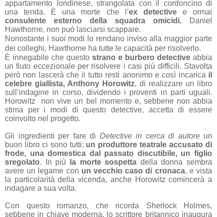
appartamento londinese, strangolata con il cordoncino di
una tenda. È una morte che l’
ex detective
e ormai
consulente esterno della squadra omicidi
, Daniel
Hawthorne, non può lasciarsi scappare.
Nonostante i suoi modi lo rendano inviso alla maggior parte
dei colleghi, Hawthorne ha tutte le capacità per risolverlo.
È innegabile che questo
strano e burbero detective
abbia
un fiuto eccezionale per risolvere i casi più difficili. Stavolta
però non lascerà che il tutto resti anonimo e così incarica
il
celebre giallista, Anthony Horowitz
, di realizzare un libro
sull’indagine in corso, dividendo i proventi in parti uguali.
Horowitz
non vive un bel momento e, sebbene non abbia
stima per i modi di questo detective, accetta di essere
coinvolto nel progetto.
Gli ingredienti per fare di
Detective in cerca di autore
un
buon libro ci sono tutti:
un produttore teatrale accusato di
frode, una domestica dal passato discutibile, un figlio
sregolato
. In più
la morte sospetta
della donna sembra
avere un legame con
un vecchio caso di cronaca
, e vista
la particolarità della vicenda, anche Horowitz comincerà a
indagare a sua volta.
Con questo romanzo, che ricorda Sherlock Holmes,
sebbene in chiave moderna, lo scrittore britannico inaugura