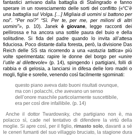
fantastici arrivano dalla battaglia di Stalingrado e fanno
sperare in un rovesciamento delle sorti del conflitto («“
C’è
una battaglia sul Volga. […] Migliaia di uomini si battono per
noi
”. “
Per noi?” “Sì. Per te, per me, per milioni di altri
uomini”»
, p. 10). Janek
è giovane
, legge racconti dei
pellirossa e ha ancora una sottile paura del buio e della
solitudine. Si fida del padre quando lo invita all’attesa
fiduciosa. Poco distante dalla foresta, però, la divisione Das
Reich delle SS sta ricorrendo a una «
astuzia tattica
» più
volte sperimentata: rapire le donne del borgo per «
unire
l’utile al dilettevole
» (p. 14), spingendo i partigiani, folli di
rabbia e di gelosia, a lanciarsi in difesa delle loro madri o
mogli, figlie e sorelle, venendo così facilmente sgominati:
questo piano aveva dato buoni risultati ovunque,
ma con i polacchi, che avevano un senso
dell’onore maschile particolarmente suscettibile,
era per così dire infallibile. (p. 14)
Anche il dottor Twardowsky, che partigiano non è, ma
polacco sì, cade nel tentativo di difendere la virtù della
moglie. Si apre così, per il figlio,
rimasto solo
, davanti a sé
le ceneri fumanti del suo villaggio bruciato, la stagione dura