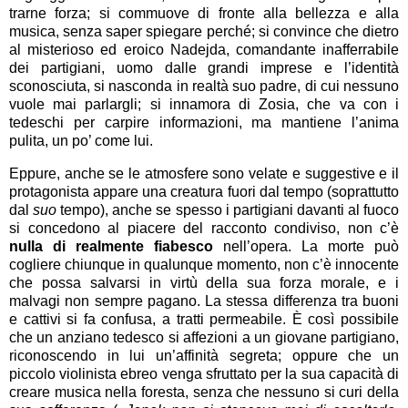
trarne forza; si commuove di fronte alla bellezza e alla
musica, senza saper spiegare perché; si convince che dietro
al misterioso ed eroico Nadejda, comandante inafferrabile
dei partigiani, uomo dalle grandi imprese e l’identità
sconosciuta, si nasconda in realtà suo padre, di cui nessuno
vuole mai parlargli; si innamora di Zosia, che va con i
tedeschi per carpire informazioni, ma mantiene l’anima
pulita, un po’ come lui.
Eppure, anche se le atmosfere sono velate e suggestive e il
protagonista appare una creatura fuori dal tempo (soprattutto
dal
suo
tempo), anche se spesso i partigiani davanti al fuoco
si concedono al piacere del racconto condiviso, non c’è
nulla di realmente fiabesco
nell’opera. La morte può
cogliere chiunque in qualunque momento, non c’è innocente
che possa salvarsi in virtù della sua forza morale, e i
malvagi non sempre pagano. La stessa differenza tra buoni
e cattivi si fa confusa, a tratti permeabile. È così possibile
che un anziano tedesco si affezioni a un giovane partigiano,
riconoscendo in lui un’affinità segreta; oppure che un
piccolo violinista ebreo venga sfruttato per la sua capacità di
creare musica nella foresta, senza che nessuno si curi della