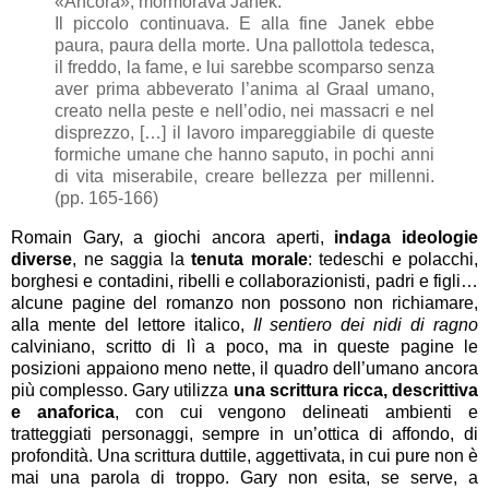
«Ancora», mormorava Janek.
Il piccolo continuava. E alla fine Janek ebbe
paura, paura della morte. Una pallottola tedesca,
il freddo, la fame, e lui sarebbe scomparso senza
aver prima abbeverato l’anima al Graal umano,
creato nella peste e nell’odio, nei massacri e nel
disprezzo, […] il lavoro impareggiabile di queste
formiche umane che hanno saputo, in pochi anni
di vita miserabile, creare bellezza per millenni.
(pp. 165-166)
Romain Gary, a giochi ancora aperti,
indaga ideologie
diverse
, ne saggia la
tenuta morale
: tedeschi e polacchi,
borghesi e contadini, ribelli e collaborazionisti, padri e figli…
alcune pagine del romanzo non possono non richiamare,
alla mente del lettore italico,
Il sentiero dei nidi di ragno
calviniano, scritto di lì a poco, ma in queste pagine le
posizioni appaiono meno nette, il quadro dell’umano ancora
più complesso. Gary utilizza
una scrittura ricca, descrittiva
e anaforica
, con cui vengono delineati ambienti e
tratteggiati personaggi, sempre in un’ottica di affondo, di
profondità. Una scrittura duttile, aggettivata, in cui pure non è
mai una parola di troppo. Gary non esita, se serve, a