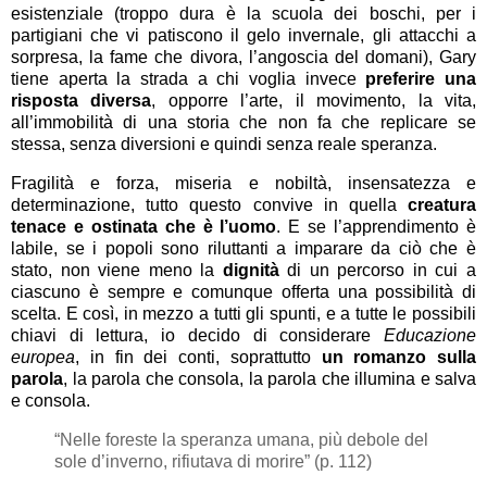
esistenziale (troppo dura è la scuola dei boschi, per i
partigiani che vi patiscono il gelo invernale, gli attacchi a
sorpresa, la fame che divora, l’angoscia del domani), Gary
tiene aperta la strada a chi voglia invece
preferire una
risposta diversa
, opporre l’arte, il movimento, la vita,
all’immobilità di una storia che non fa che replicare se
stessa, senza diversioni e quindi senza reale speranza.
Fragilità e forza, miseria e nobiltà, insensatezza e
determinazione, tutto questo convive in quella
creatura
tenace e ostinata che è l’uomo
. E se l’apprendimento è
labile, se i popoli sono riluttanti a imparare da ciò che è
stato, non viene meno la
dignità
di un percorso in cui a
ciascuno è sempre e comunque offerta una possibilità di
scelta. E così, in mezzo a tutti gli spunti, e a tutte le possibili
chiavi di lettura, io decido di considerare
Educazione
europea
, in fin dei conti, soprattutto
un romanzo sulla
parola
, la parola che consola, la parola che illumina e salva
e consola.
“Nelle foreste la speranza umana, più debole del
sole d’inverno, rifiutava di morire” (p. 112)