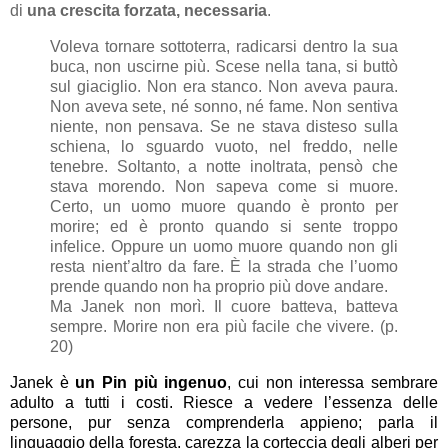
di
una crescita forzata, necessaria
.
Voleva tornare sottoterra, radicarsi dentro la sua
buca, non uscirne più. Scese nella tana, si buttò
sul giaciglio. Non era stanco. Non aveva paura.
Non aveva sete, né sonno, né fame. Non sentiva
niente, non pensava. Se ne stava disteso sulla
schiena, lo sguardo vuoto, nel freddo, nelle
tenebre. Soltanto, a notte inoltrata, pensò che
stava morendo. Non sapeva come si muore.
Certo, un uomo muore quando è pronto per
morire; ed è pronto quando si sente troppo
infelice. Oppure un uomo muore quando non gli
resta nient’altro da fare. È la strada che l’uomo
prende quando non ha proprio più dove andare.
Ma Janek non morì. Il cuore batteva, batteva
sempre. Morire non era più facile che vivere. (p.
20)
Janek è
un Pin più ingenuo
, cui non interessa sembrare
adulto a tutti i costi. Riesce a vedere l’essenza delle
persone, pur senza comprenderla appieno; parla il
linguaggio della foresta, carezza la corteccia degli alberi per