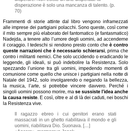
disperazione è solo una mancanza di talento. (p.
70)
Frammenti di storie attinte dal libro vengono inframezzati
alle imprese dei partigiani polacchi. Sono queste, così come
il mito sempre più elaborato del fantomatico (e fantasmatico)
Nadejda, a tenere alto l’umore degli uomini, ad accenderne
il coraggio. I tedeschi si rendono presto conto che
è contro
queste narrazioni che è necessario schierarsi
, prima che
contro i militanti nemici. Che solo uccidendo o eradicando le
leggende, gli ideali, si può indebolire la Resistenza. Solo
spezzando l’unione tra gli uomini, impedendo momenti di
comunione come quello che unisce i partigiani nella notte di
Natale del 1942, solo involgarendo o negando la bellezza,
la musica, l’arte, si potrebbe vincere davvero. Perché i
singoli uomini possono morire, ma
se sussiste l’idea anche
la causa resiste
. E così, oltre e al di là dei caduti, nei boschi
la Resistenza vive.
Il ragazzo ebreo i cui genitori erano stati
massacrati in un ghetto riabilitava il mondo e gli
uomini, riabilitava Dio. Suonava. […]