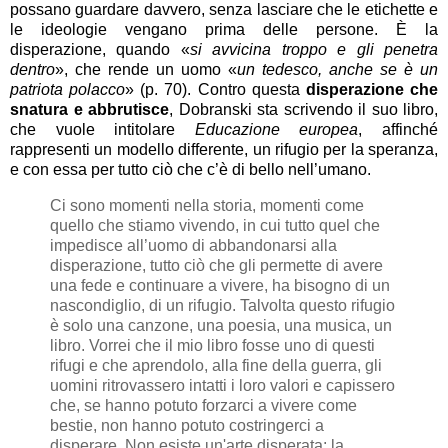
possano guardare davvero, senza lasciare che le etichette e
le ideologie vengano prima delle persone. È la
disperazione, quando «
si avvicina troppo e gli penetra
dentro
», che rende un uomo «
un tedesco, anche se è un
patriota polacco
» (p. 70). Contro questa
disperazione che
snatura e abbrutisce
, Dobranski sta scrivendo il suo libro,
che vuole intitolare
Educazione europea
, affinché
rappresenti un modello differente, un rifugio per la speranza,
e con essa per tutto ciò che c’è di bello nell’umano.
Ci sono momenti nella storia, momenti come
quello che stiamo vivendo, in cui tutto quel che
impedisce all’uomo di abbandonarsi alla
disperazione, tutto ciò che gli permette di avere
una fede e continuare a vivere, ha bisogno di un
nascondiglio, di un rifugio. Talvolta questo rifugio
è solo una canzone, una poesia, una musica, un
libro. Vorrei che il mio libro fosse uno di questi
rifugi e che aprendolo, alla fine della guerra, gli
uomini ritrovassero intatti i loro valori e capissero
che, se hanno potuto forzarci a vivere come
bestie, non hanno potuto costringerci a
disperare. Non esiste un'arte disperata: la