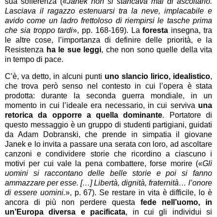
sua sofferenza («
Janek non si stancava mai di ascoltarlo.
Lasciava il ragazzo estenuarsi tra la neve, implacabile e
avido come un ladro frettoloso di riempirsi le tasche prima
che sia troppo tardi
», pp. 168-169). La
foresta
insegna, tra
le altre cose, l’importanza di definire delle priorità, e la
Resistenza
ha le sue leggi
, che non sono quelle della vita
in tempo di pace.
C’è, va detto, in alcuni punti
uno slancio lirico, idealistico
,
che trova però senso nel contesto in cui l’opera è stata
prodotta: durante la seconda guerra mondiale, in un
momento in cui l’ideale era necessario, in cui serviva
una
retorica da opporre a quella dominante
. Portatore di
questo messaggio è un gruppo di studenti partigiani, guidati
da Adam Dobranski, che prende in simpatia il giovane
Janek e lo invita a passare una serata con loro, ad ascoltare
canzoni e condividere storie che ricordino a ciascuno i
motivi per cui vale la pena combattere, forse morire («
Gli
uomini si raccontano delle belle storie e poi si fanno
ammazzare per esse. […] Libertà, dignità, fraternità… l’onore
di essere uomini.
», p. 67). Se restare in vita è difficile, lo è
ancora di più non perdere questa
fede nell’uomo, in
un’Europa diversa e pacificata
, in cui gli individui si