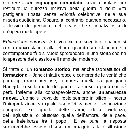
ricorrere a
un linguaggio connotato
, talvolta brutale, per
restituire la durezza incisiva della guerra o della vita
partigiana, ritratta senza volontà celebrative, nella sua
miseria quotidiana. Oppure, al contrario, quando necessario,
al lessico del pensiero, dell’ideale, che si innalza e fa di
un’opera molte opere.
Educazione europea
è il volume da scegliere quando si
cerca nuovo slancio alla lettura, quando si è stanchi della
contemporaneità e si vuole sprofondare in una storia che ha
lo spessore del classico e il ritmo del moderno.
Si tratta di un
romanzo storico
, ma anche (soprattutto)
di
formazione
– Janek infatti cresce e comprende le verità che
prima gli erano precluse, compresa quella sul partigiano
Nadejda, o sulla morte del padre. La crescita porta con sé
però, insieme alla consapevolezza, anche
un’amarezza
nuova
. L’uomo si trova del resto sempre in bilico – incerta
l’interpretazione su quale sia effettivamente l’“educazione
europea”, se quella delle armi, della violenza,
dell’ingiustizia, o piuttosto quella dell’amore, della pace,
della fratellanza tra i popoli. E se pure la risposta
sembrerebbe essere chiara, un omaggio alla disillusione