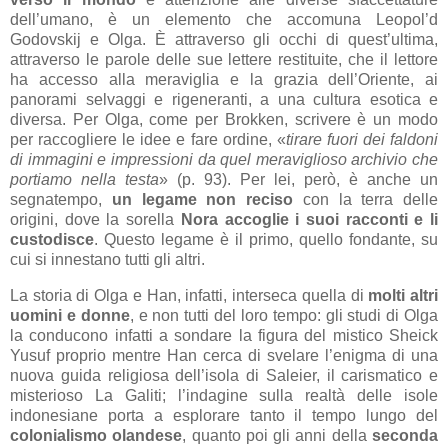
dell’umano, è un elemento che accomuna Leopol’d
Godovskij e Olga. È attraverso gli occhi di quest’ultima,
attraverso le parole delle sue lettere restituite, che il lettore
ha accesso alla meraviglia e la grazia dell’Oriente, ai
panorami selvaggi e rigeneranti, a una cultura esotica e
diversa. Per Olga, come per Brokken, scrivere è un modo
per raccogliere le idee e fare ordine, «
tirare fuori dei faldoni
di immagini e impressioni da quel meraviglioso archivio che
portiamo nella testa
» (p. 93). Per lei, però, è anche un
segnatempo,
un legame non reciso
con la terra delle
origini, dove la sorella
Nora accoglie i suoi racconti e li
custodisce
. Questo legame è il primo, quello fondante, su
cui si innestano tutti gli altri.
La storia di Olga e Han, infatti, interseca quella di
molti altri
uomini e donne
, e non tutti del loro tempo: gli studi di Olga
la conducono infatti a sondare la figura del mistico Sheick
Yusuf proprio mentre Han cerca di svelare l’enigma di una
nuova guida religiosa dell’isola di Saleier, il carismatico e
misterioso La Galiti; l’indagine sulla realtà delle isole
indonesiane porta a esplorare tanto il tempo lungo del
colonialismo olandese
, quanto poi gli anni della
seconda