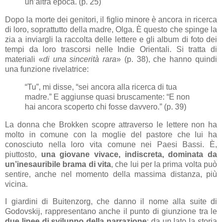
un’altra epoca. (p. 25)
Dopo la morte dei genitori, il figlio minore è ancora in ricerca
di loro, soprattutto della madre, Olga. È questo che spinge la
zia a inviargli la raccolta delle lettere e gli album di foto dei
tempi da loro trascorsi nelle Indie Orientali. Si tratta di
materiali «
di una sincerità rara
» (p. 38), che hanno quindi
una funzione rivelatrice:
“Tu”, mi disse, “sei ancora alla ricerca di tua
madre.” E aggiunse quasi bruscamente: “E non
hai ancora scoperto chi fosse davvero.” (p. 39)
La donna che Brokken scopre attraverso le lettere non ha
molto in comune con la moglie del pastore che lui ha
conosciuto nella loro vita comune nei Paesi Bassi. È,
piuttosto,
una giovane vivace, indiscreta, dominata da
un’inesauribile brama di vita
, che lui per la prima volta può
sentire, anche nel momento della massima distanza, più
vicina.
I giardini di Buitenzorg, che danno il nome alla suite di
Godovskij, rappresentano anche il punto di giunzione tra le
due linee di sviluppo della narrazione
: da un lato la storia