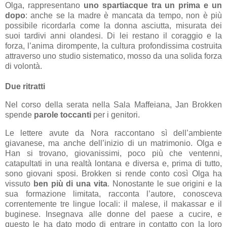
Olga, rappresentano
uno spartiacque tra un prima e un
dopo
: anche se la madre è mancata da tempo, non è più
possibile ricordarla come la donna asciutta, misurata dei
suoi tardivi anni olandesi. Di lei restano il coraggio e la
forza, l’anima dirompente, la cultura profondissima costruita
attraverso uno studio sistematico, mosso da una solida forza
di volontà.
Due ritratti
Nel corso della serata nella Sala Maffeiana, Jan Brokken
spende
parole toccanti
per i genitori.
Le lettere avute da Nora raccontano sì dell’ambiente
giavanese, ma anche dell’inizio di un matrimonio. Olga e
Han si trovano, giovanissimi, poco più che ventenni,
catapultati in una realtà lontana e diversa e, prima di tutto,
sono giovani sposi. Brokken si rende conto così Olga ha
vissuto
ben più di una vita
. Nonostante le sue origini e la
sua formazione limitata, racconta l’autore, conosceva
correntemente tre lingue locali: il malese, il makassar e il
buginese. Insegnava alle donne del paese a cucire, e
questo le ha dato modo di entrare in contatto con la loro