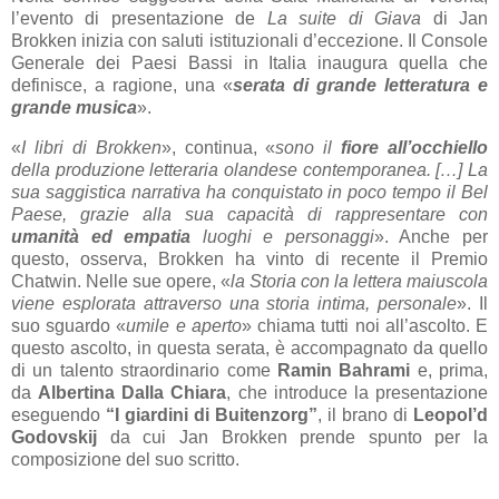
l’evento di presentazione de
La suite di Giava
di Jan
Brokken inizia con saluti istituzionali d’eccezione. Il Console
Generale dei Paesi Bassi in Italia inaugura quella che
definisce, a ragione, una «
serata di grande letteratura e
grande musica
».
«
I libri di Brokken
», continua, «
sono il
fiore all’occhiello
della produzione letteraria olandese contemporanea. […] La
sua saggistica narrativa ha conquistato in poco tempo il Bel
Paese, grazie alla sua capacità di rappresentare con
umanità ed empatia
luoghi e personaggi
». Anche per
questo, osserva, Brokken ha vinto di recente il Premio
Chatwin. Nelle sue opere, «
la Storia con la lettera maiuscola
viene esplorata attraverso una storia intima, personale
». Il
suo sguardo «
umile e aperto
» chiama tutti noi all’ascolto. E
questo ascolto, in questa serata, è accompagnato da quello
di un talento straordinario come
Ramin Bahrami
e, prima,
da
Albertina Dalla Chiara
, che introduce la presentazione
eseguendo
“I giardini di Buitenzorg”
, il brano di
Leopol’d
Godovskij
da cui Jan Brokken prende spunto per la
composizione del suo scritto.