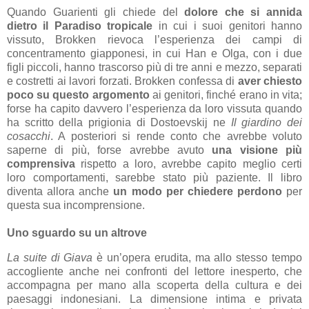
Quando Guarienti gli chiede del
dolore che si annida
dietro il Paradiso tropicale
in cui i suoi genitori hanno
vissuto, Brokken rievoca l’esperienza dei campi di
concentramento giapponesi, in cui Han e Olga, con i due
figli piccoli, hanno trascorso più di tre anni e mezzo, separati
e costretti ai lavori forzati. Brokken confessa di
aver chiesto
poco su questo argomento
ai genitori, finché erano in vita;
forse ha capito davvero l’esperienza da loro vissuta quando
ha scritto della prigionia di Dostoevskij ne
Il giardino dei
cosacchi
. A posteriori si rende conto che avrebbe voluto
saperne di più, forse avrebbe avuto
una visione più
comprensiva
rispetto a loro, avrebbe capito meglio certi
loro comportamenti, sarebbe stato più paziente. Il libro
diventa allora anche
un modo per chiedere perdono
per
questa sua incomprensione.
Uno sguardo su un altrove
La suite di Giava
è un’opera erudita, ma allo stesso tempo
accogliente anche nei confronti del lettore inesperto, che
accompagna per mano alla scoperta della cultura e dei
paesaggi indonesiani. La dimensione intima e privata