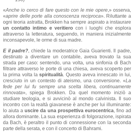
«
Anche io cerco di fare questo con le mie opere
,» osserva,
«
aprire delle porte alla conoscenza reciproca
». Riluttante a
ogni teoria astratta, Brokken ha sempre aspirato a instaurare
un contatto intimo e veritiero
con i luoghi che esplora
attraverso la letteratura, seguendo, in maniera inizialmente
inconsapevole, le orme di sua madre.
E il padre?
, chiede la moderatrice Gaia Guarienti. Il padre,
destinato a diventare un contabile, aveva trovato la sua
strada per caso: sentendo, una volta, una sinfonia di Bach
filtrare attraverso le porte di una chiesa, aveva scoperto per
la prima volta la
spiritualità
. Questo aveva innescato in lui,
cresciuto in un contesto di ateismo, una conversione. «
La
fede per lui fu sempre una scelta libera, continuamente
rinnovata
», spiega Brokken. Da quel momento iniziò a
studiare teologia, e si avvicinò al mondo calvinista. Il suo
incontro con la realtà giavanese è anche per lui illuminante:
lo aiuta a
uscire da una prospettiva eurocentrica
, fino ad
allora dominante. La sua esperienza di folgorazione, ispirata
da Bach, è peraltro il punto di connessione con la seconda
parte della serata, e con il concerto di Bahrami.