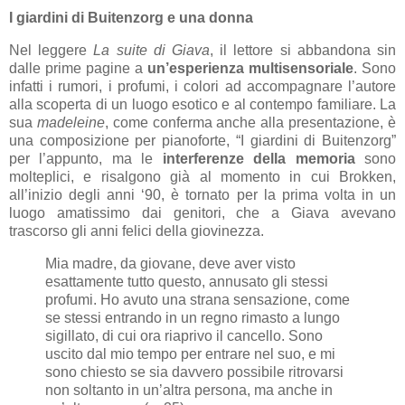
I giardini di Buitenzorg e una donna
Nel leggere
La suite di Giava
, il lettore si abbandona sin
dalle prime pagine a
un’esperienza multisensoriale
. Sono
infatti i rumori, i profumi, i colori ad accompagnare l’autore
alla scoperta di un luogo esotico e al contempo familiare. La
sua
madeleine
, come conferma anche alla presentazione, è
una composizione per pianoforte, “I giardini di Buitenzorg”
per l’appunto, ma le
interferenze della memoria
sono
molteplici, e risalgono già al momento in cui Brokken,
all’inizio degli anni ‘90, è tornato per la prima volta in un
luogo amatissimo dai genitori, che a Giava avevano
trascorso gli anni felici della giovinezza.
Mia madre, da giovane, deve aver visto
esattamente tutto questo, annusato gli stessi
profumi. Ho avuto una strana sensazione, come
se stessi entrando in un regno rimasto a lungo
sigillato, di cui ora riaprivo il cancello. Sono
uscito dal mio tempo per entrare nel suo, e mi
sono chiesto se sia davvero possibile ritrovarsi
non soltanto in un’altra persona, ma anche in