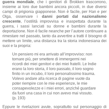
guerra mondiale
, che i genitori di Brokken trascorrono,
insieme ai loro due bambini ancora piccoli, in due diversi
campi di prigionia giapponese. Non è facile, per Han e per
Olga, osservare i
danni portati dal nazionalismo
crescente
, l’ostilità improvvisa e inaspettata durante la
guerra, i sassi lanciati su donne e bambini durante la
deportazione. Non è facile neanche per l’autore continuare a
rimestare nel passato, tanto da avvertire a tratti il bisogno di
mettere un limite, una distanza tra la storia indonesiana dei
suoi e la propria:
Un pensiero mi era arrivato all’improvviso: non
tornare più, per smettere di immergermi nei
ricordi dei miei genitori e dei miei fratelli. Le Indie
erano la loro storia, il loro passato, il loro sogno
finito in un incubo, il loro personalissimo trauma.
Volevo andare alla ricerca di pagine vuote da
poter riempire con le mie esperienze, le mie
consapevolezze e i miei errori, anziché guardare
da fuori una casa in cui non avevo mai vissuto.
(p. 193)
Eppure le rivelazioni avute, soprattutto sul personaggio di