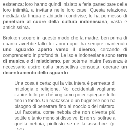
esistenza; loro hanno quindi iniziato a farla partecipare della
loro intimità, a invitarla nelle loro case. Questa relazione,
mediata da lingua e abitudini condivise, le ha permesso di
penetrare al cuore della cultura indonesiana
, vasta e
antichissima.
Brokken scopre in questo modo che la madre, ben prima di
quanto avrebbe fatto lui anni dopo, ha sempre mantenuto
uno sguardo aperto verso il diverso
, cercando di
comprenderlo in profondità. Le isole indonesiane sono
terre
di musica e di misticismo
, per poterne intuire l’essenza è
necessario uscire dalla prospettiva consueta, operare
un
decentramento dello sguardo
.
Una cosa è certa: qui la vita intera è permeata di
mitologia e religione. Noi occidentali vogliamo
capire tutto perché vogliamo poter spiegare tutto
fino in fondo. Un makassar o un buginese non ha
bisogno di penetrare fino al nocciolo del mistero.
Lui l’accetta, come nebbia che non diventa più
sottile e tanto meno si dissolve. E non si sottrae a
quella nebbia, piuttosto se ne fa assorbire. (p.
150)