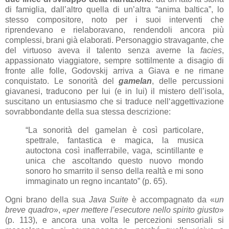
di famiglia, dall’altro quella di un’altra “anima baltica”, lo
stesso compositore, noto per i suoi interventi che
riprendevano e rielaboravano, rendendoli ancora più
complessi, brani già elaborati. Personaggio stravagante, che
del virtuoso aveva il talento senza averne la
facies
,
appassionato viaggiatore, sempre sottilmente a disagio di
fronte alle folle, Godovskij arriva a Giava e ne rimane
conquistato. Le sonorità del
gamelan
, delle percussioni
giavanesi, traducono per lui (e in lui) il mistero dell’isola,
suscitano un entusiasmo che si traduce nell‘aggettivazione
sovrabbondante della sua stessa descrizione:
“La sonorità del gamelan è così particolare,
spettrale, fantastica e magica, la musica
autoctona così inafferrabile, vaga, scintillante e
unica che ascoltando questo nuovo mondo
sonoro ho smarrito il senso della realtà e mi sono
immaginato un regno incantato” (p. 65).
Ogni brano della sua
Java Suite
è accompagnato da «
un
breve quadro
», «
per mettere l’esecutore nello spirito giusto
»
(p. 113), e ancora una volta le percezioni sensoriali si