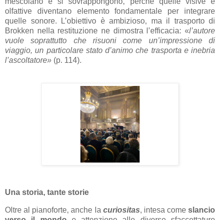
mescolano e si sovrappongono, perché quelle visive e
olfattive diventano elemento fondamentale per integrare
quelle sonore. L’obiettivo è ambizioso, ma il trasporto di
Brokken nella restituzione ne dimostra l’efficacia: «
l’autore
vuole soprattutto che risuoni come un’impressione di
viaggio, un particolare stato d’animo che trasporta e inebria
l’ascoltatore»
(p. 114).
Una storia, tante storie
Oltre al pianoforte, anche la
curiositas
, intesa come
slancio
verso il mondo
e attenzione alle diverse sfaccettature