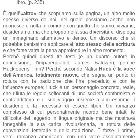
libro. (p. 235)
È quell’
«altro»
che scopriamo sulla pagina, un altro molto
spesso diverso da noi, nel quale possiamo anche non
riconoscere nulla in comune con quello che siamo, viviamo,
desideriamo, ma che proprio nella sua
diversità
ci dispiega
un immaginario alternativo e denso. Un discorso che si
potrebbe benissimo applicare all’
atto stesso della scrittura
e che forse varrà la pena approfondire in altro momento.
Perché quindi questi tre testi (e un quarto autore in
conclusione, l'impareggiabile James Baldwin), perché
Huckleberry Finn? Perché secondo Nafisi
Huck è la voce
dell’America, totalmente nuova
, che segna un punto di
rottura con la tradizione che l’ha preceduto e con le
influenze europee; Huck è un personaggio concreto, reale,
che rifiuta le regole soffocanti di una società conformista e
contraddittoria e il suo viaggio insieme a Jim esprime il
desiderio e la necessità di essere liberi. Un romanzo
complesso di cui personalmente ricordo bene infatti le
difficoltà del leggerlo in lingua originale ma che mostrava
innegabile la sua carica rivoluzionaria, la rottura delle
convenzioni letterarie e della tradizione. È forse il primo,
vero, romanzo americano, con una voce assolutamente