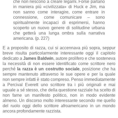
che non riescono a creare legami. Forse parlano
in maniera più «civilizzata» di Huck e Jim, ma
non sanno come interagire, come entrare in
connessione, come comunicare – sono
spiritualmente incapaci di esprimersi, hanno
scoperto un nuovo genere di solitudine urbana
che getterà una lunga ombra sulla narrativa
americana. (p. 227)
E a proposito di razza, cui si accennava più sopra, seppur
breve risulta particolarmente interessante oggi il capitolo
dedicato a
James Baldwin
, autore prolifero e che sosteneva
la necessità di non essere identificato come scrittore nero
perché
la razza è un costrutto sociale
, posizione che ha
sempre mantenuto attraverso le sue opere e per la quale
non sempre infatti è stato compreso. Penso immediatamente
a Percival Everett uno scrittore tra i più originali e mai
uguale a sé stesso, che della questione razziale ha scelto di
non farne un manifesto politico, non in modo evidente
almeno. Un discorso molto interessante secondo me quello
del ruolo oggi dello scrittore afroamericano in un mondo
ancora profondamente razzista.