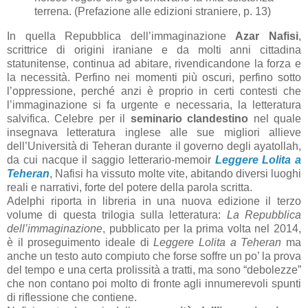
terrena. (Prefazione alle edizioni straniere, p. 13)
In quella Repubblica dell’immaginazione
Azar Nafisi
,
scrittrice di origini iraniane e da molti anni cittadina
statunitense, continua ad abitare, rivendicandone la forza e
la necessità. Perfino nei momenti più oscuri, perfino sotto
l’oppressione, perché anzi è proprio in certi contesti che
l’immaginazione si fa urgente e necessaria, la letteratura
salvifica. Celebre per il
seminario clandestino
nel quale
insegnava letteratura inglese alle sue migliori allieve
dell’Università di Teheran durante il governo degli ayatollah,
da cui nacque il saggio letterario-memoir
Leggere Lolita a
Teheran
, Nafisi ha vissuto molte vite, abitando diversi luoghi
reali e narrativi, forte del potere della parola scritta.
Adelphi riporta in libreria in una nuova edizione il terzo
volume di questa trilogia sulla letteratura:
La Repubblica
dell’immaginazione
, pubblicato per la prima volta nel 2014,
è il proseguimento ideale di
Leggere Lolita a Teheran
ma
anche un testo auto compiuto che forse soffre un po’ la prova
del tempo e una certa prolissità a tratti, ma sono “debolezze”
che non contano poi molto di fronte agli innumerevoli spunti
di riflessione che contiene.