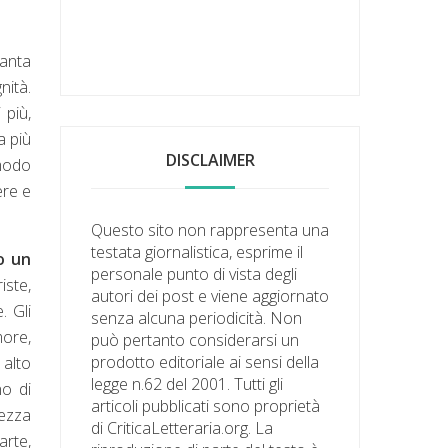
tanta
nità.
 più,
a più
DISCLAIMER
 modo
ere e
Questo sito non rappresenta una
testata giornalistica, esprime il
o un
personale punto di vista degli
iste,
autori dei post e viene aggiornato
. Gli
senza alcuna periodicità. Non
more,
può pertanto considerarsi un
prodotto editoriale ai sensi della
 alto
legge n.62 del 2001. Tutti gli
no di
articoli pubblicati sono proprietà
lezza
di CriticaLetteraria.org. La
arte,