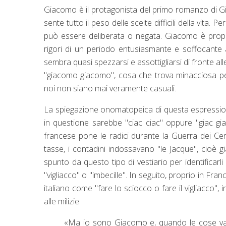
Giacomo è il protagonista del primo romanzo di G
sente tutto il peso delle scelte difficili della vita.
può essere deliberata o negata. Giacomo è propri
rigori di un periodo entusiasmante e soffocante
sembra quasi spezzarsi e assottigliarsi di fronte al
"giacomo giacomo", cosa che trova minacciosa perc
noi non siano mai veramente casuali.
La spiegazione onomatopeica di questa espression
in questione sarebbe "ciac ciac" oppure "giac gi
francese pone le radici durante la Guerra dei Cent
tasse, i contadini indossavano "le Jacque", cioè gia
spunto da questo tipo di vestiario per identifica
"vigliacco" o "imbecille". In seguito, proprio in Franc
italiano come "fare lo sciocco o fare il vigliacco"
alle milizie.
«Ma io sono Giacomo e, quando le cose vann