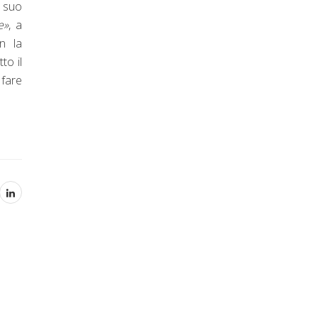
l suo
e»
, a
n la
to il
 fare