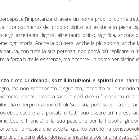
 percepisce l'importanza di avere un nome proprio, con l'altret
a riconoscimento del proprio diritto ad esistere in piena dig
li altrettanta dignità, altrettanto diritto, significa, ancora di
, come ogni storia. Anche la più nera, anche la più sporca, anche l
a natura, con tutta la sua potenza, non potrà più replicare in
re a forza tutte le esistenze, ma occorre un nome per distingu
zo ricco di rimandi, sottili intuizioni e spunti che hann
allegro, ma non scanzonato e sguaiato, racconto di un mondo tr
iacomo, invece, prova a farlo, o così dice o è convinto di fare
osofia e dei primi amori difficili. Sulla sua pelle scoprirà che l’a
vrebbe essere alla portata di tutti, può essere un’impresa ad
, come Leo e Francis) e la sua passione per la filosofia gli so
, tanto per la musica che ascolta, quanto perché ha consapevo
tino di un albero abbandonato all’incuria e sogna una vita su M