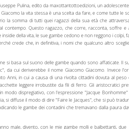
iuseppe Pulina, edito da maxottantottoedizioni, un adolescent
 Per Giacomo la vita stessa è una scelta da fare, e come tutte le sc
o la somma di tutti quei ragazzi della sua età che attravers
 al contempo. Questo ragazzo, che corre, racconta, soffre e
le insidie della vita, le sue gambe cedono e non reggono i colpi, 
hé crede che, in definitiva, i nomi che qualcuno altro scegli
e si basa sul suono delle gambe quando sono affaticate. Il 
ac", da cui deriverebbe il nome Giacomo Giacomo. Invece l'or
o Anni, in cui a causa di una rivolta cittadini dovuta al peso 
cchette leggere irrobustite da fili di ferro. Gli aristocratici pr
rli in modo dispregiativo, con l'espressione "Jacque Bonhomme"
ia, si diffuse il modo di dire "Faire le Jacques", che si può tradur
, indicando le gambe dei contadini che tremavano dalla paura da
o male, divento, con le mie gambe molli e balbettanti, due