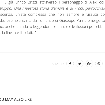
Fu già Enrico Brizzi, attraverso il personaggio di Alex, co
 gruppo. Una maestosa storia d'amore e di «rock parrocchial
dolescenza, un'età complessa che non sempre è vissuta co
ulto esemplare, ma dal romanzo di Giuseppe Pulina emerge tut
como; anche un adulto leggendone le parole e le illusioni potrebbe
 fine... ce l'ho fatta!".
SHARE:
OU MAY ALSO LIKE