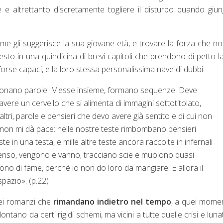
 altrettanto discretamente togliere il disturbo quando giu
ome gli suggerisce la sua giovane età, e trovare la forza che n
o in una quindicina di brevi capitoli che prendono di petto la
forse capaci, e la loro stessa personalissima nave di dubbi:
isuonano parole. Messe insieme, formano sequenze. Deve
vere un cervello che si alimenta di immagini sottotitolato,
altri, parole e pensieri che devo avere già sentito e di cui non
a non mi dà pace: nelle nostre teste rimbombano pensieri
ste in una testa, e mille altre teste ancora raccolte in infernali
 penso, vengono e vanno, tracciano scie e muoiono quasi
ono di fame, perché io non do loro da mangiare. E allora il
spazio». (p.22)
ei romanzi che
rimandano indietro nel tempo
, a quei momen
ntano da certi rigidi schemi, ma vicini a tutte quelle crisi e lunat