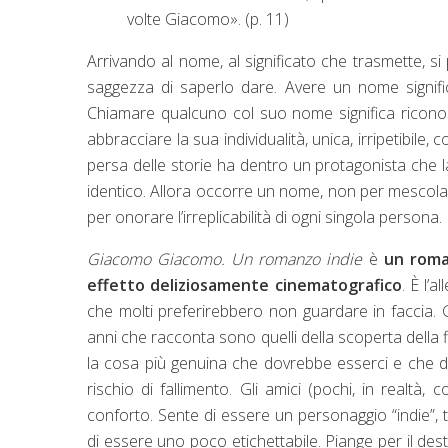
volte Giacomo». (p. 11)
Arrivando al nome, al significato che trasmette, si
saggezza di saperlo dare. Avere un nome signific
Chiamare qualcuno col suo nome significa riconoscerg
abbracciare la sua individualità, unica, irripetibile
persa delle storie ha dentro un protagonista che l
identico. Allora occorre un nome, non per mescola
per onorare l’irreplicabilità di ogni singola persona.
Giacomo Giacomo. Un romanzo indie
è
un roman
effetto deliziosamente cinematografico
. È l’
che molti preferirebbero non guardare in faccia. G
anni che racconta sono quelli della scoperta della fil
la cosa più genuina che dovrebbe esserci e che do
rischio di fallimento. Gli amici (pochi, in realtà
conforto. Sente di essere un personaggio “indie”
di essere uno poco etichettabile. Piange per il des