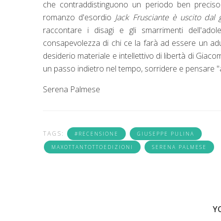
che contraddistinguono un periodo ben preciso. 
romanzo d'esordio
Jack Frusciante è uscito dal
raccontare i disagi e gli smarrimenti dell'a
consapevolezza di chi ce la farà ad essere un ad
desiderio materiale e intellettivo di libertà di Gia
un passo indietro nel tempo, sorridere e pensare "alla
Serena Palmese
TAGS:
#RECENSIONE
GIUSEPPE PULINA
MAXOTTANTOTTOEDIZIONI
SERENA PALMESE
Y