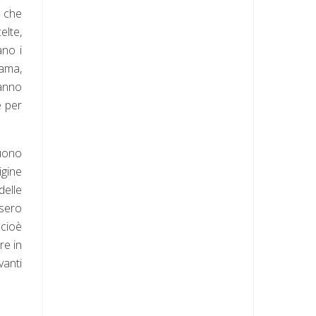
e che
elte,
ano i
 ama,
fanno
e per
suono
igine
delle
esero
 cioè
re in
vanti