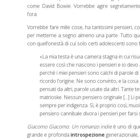
come David Bowie. Vorrebbe agire segretamente e
l’ora.
Vorrebbe fare mille cose, ha tantissimi pensieri, c
per metterne a segno almeno una parte. Tutto quest
con quell’onestà di cui solo certi adolescenti sono 
«La mia testa è una camera stagna in cui r
essere così che nascono i pensieri e io devo a
perchè i miei pensieri sono calchi di parole di 
ricordo l'origine. Ne sono convinto, e la cos
pensati da altri, parole usate da altri. Tante te
matrioske. Nessun pensiero originale [...] Li
sempre per indigenza. Sì, è proprio così, muoi
pensiero cannibale divora i pensieri per farsi 
Giacomo Giacomo. Un romanzo indie
è uno di qu
grande e profonda
introspezione
generazionale, lo