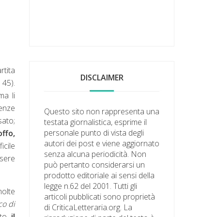
rtita
DISCLAIMER
 45).
ma li
enze
Questo sito non rappresenta una
sato;
testata giornalistica, esprime il
personale punto di vista degli
offo,
autori dei post e viene aggiornato
icile
senza alcuna periodicità. Non
ssere
può pertanto considerarsi un
prodotto editoriale ai sensi della
legge n.62 del 2001. Tutti gli
molte
articoli pubblicati sono proprietà
co di
di CriticaLetteraria.org. La
tto,
il