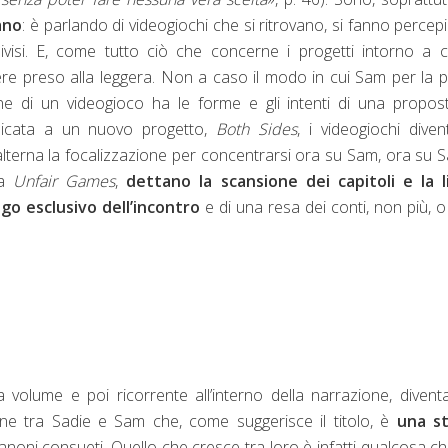
ano
: è parlando di videogiochi che si ritrovano, si fanno percepi
ivisi. E, come tutto ciò che concerne i progetti intorno a c
re preso alla leggera. Non a caso il modo in cui Sam per la 
ione di un videogioco ha le forme e gli intenti di una propos
dicata a un nuovo progetto,
Both Sides
, i videogiochi dive
alterna la focalizzazione per concentrarsi ora su Sam, ora su S
la
Unfair Games
,
dettano la scansione dei capitoli e la l
uogo esclusivo dell’incontro
e di una resa dei conti, non più, 
 volume e poi ricorrente all’interno della narrazione, diventa
ione tra Sadie e Sam che, come suggerisce il titolo, è
una st
noni consueti. Quello che cresce tra loro è infatti qualcosa c