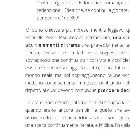
“Cos’è un gioco? […] È domani, e domani, e doma
redenzione. L’idea che, se continui a giocare,
per sempre.” (p. 369)
Mi sono chiesta a più riprese, mentre leggevo, q
Gabrielle Zevin. Riscontravo, certamente,
una scr
alcuni
elementi di trama
che, prevedibilmente, av
fredda, penso che un fattore di suggestione 
sovrapposizione continua tra ricorsività e vicoli ci
esistenze dei personaggi. Nel fatto, soprattutto,
mondo reale, ma poi sopraggiungono talune occ
mettono continuamente in mezzo, rientrando nella
rispetto ai quali devono comunque
prendere deci
La vita di Sam e Sadie, intorno a cui si sviluppa la
quando erano ancora bambini, a quello che avvi
ritrovano dopo otto anni di lontananza. Sono giocat
una scelta continuamente iterata, e implica, fin dall