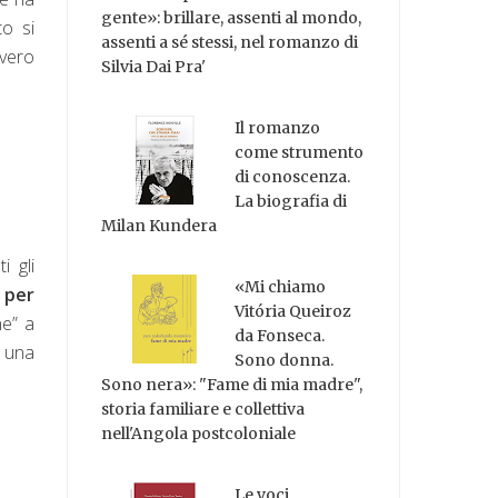
gente»: brillare, assenti al mondo,
to si
assenti a sé stessi, nel romanzo di
vvero
Silvia Dai Pra'
Il romanzo
come strumento
di conoscenza.
La biografia di
Milan Kundera
 gli
«Mi chiamo
 per
Vitória Queiroz
ne” a
da Fonseca.
e una
Sono donna.
Sono nera»: "Fame di mia madre",
storia familiare e collettiva
nell'Angola postcoloniale
Le voci