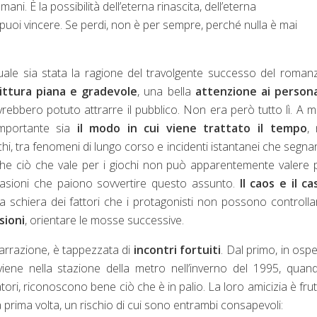
ni. È la possibilità dell’eterna rinascita, dell’eterna
 puoi vincere. Se perdi, non è per sempre, perché nulla è mai
uale sia stata la ragione del travolgente successo del roman
ittura piana e gradevole
, una bella
attenzione ai person
rebbero potuto attrarre il pubblico. Non era però tutto lì. A 
importante sia
il modo in cui viene trattato il tempo
, 
echi, tra fenomeni di lungo corso e incidenti istantanei che segna
 che ciò che vale per i giochi non può apparentemente valere p
asioni che paiono sovvertire questo assunto.
Il caos e il ca
 schiera dei fattori che i protagonisti non possono controlla
sioni
, orientare le mosse successive.
 narrazione, è tappezzata di
incontri fortuiti
. Dal primo, in osp
ene nella stazione della metro nell’inverno del 1995, quan
ori, riconoscono bene ciò che è in palio. La loro amicizia è frut
a prima volta, un rischio di cui sono entrambi consapevoli: