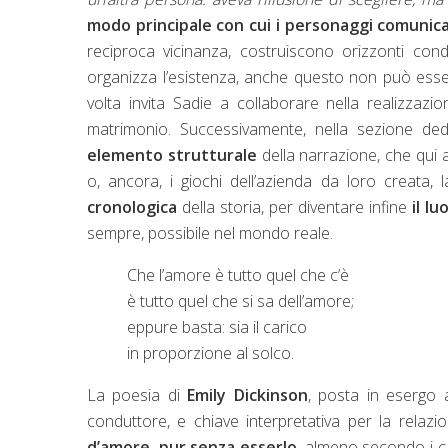
modo principale con cui i personaggi comunic
reciproca vicinanza, costruiscono orizzonti cond
organizza l’esistenza, anche questo non può esse
volta invita Sadie a collaborare nella realizzaz
matrimonio. Successivamente, nella sezione de
elemento strutturale
della narrazione, che qui 
o, ancora, i giochi dell’azienda da loro creata, 
cronologica
della storia, per diventare infine
il l
sempre, possibile nel mondo reale.
Che l’amore è tutto quel che c’è
è tutto quel che si sa dell’amore;
eppure basta: sia il carico
in proporzione al solco.
La poesia di
Emily Dickinson
, posta in esergo a
conduttore, e chiave interpretativa per la relaz
d’amore, pur senza esserlo
, almeno secondo i ca