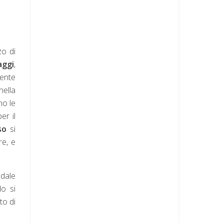
zo di
aggi
,
mente
nella
no le
er il
so
si
re, e
edale
do si
to di