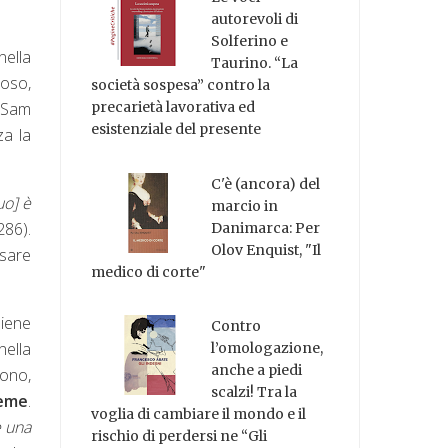
autorevoli di
Solferino e
nella
Taurino. “La
roso,
società sospesa” contro la
i Sam
precarietà lavorativa ed
esistenziale del presente
za la
C'è (ancora) del
suo] è
marcio in
286).
Danimarca: Per
Olov Enquist, "Il
esare
medico di corte"
piene
Contro
nella
l’omologazione,
anche a piedi
ono,
scalzi! Tra la
ieme
.
voglia di cambiare il mondo e il
è una
rischio di perdersi ne “Gli