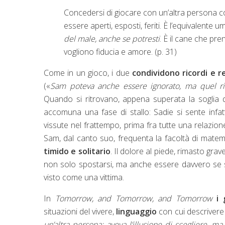
Concedersi di giocare con un’altra persona c
essere aperti, esposti, feriti. È l’equivalente 
del male, anche se potresti
. È il cane che pr
vogliono fiducia e amore. (p. 31)
Come in un gioco, i due
condividono ricordi e r
(«
Sam poteva anche essere ignorato, ma quel rife
Quando si ritrovano, appena superata la soglia de
accomuna una fase di stallo: Sadie si sente infat
vissute nel frattempo, prima fra tutte una relazio
Sam, dal canto suo, frequenta la facoltà di mat
timido e solitario
. Il dolore al piede, rimasto grav
non solo spostarsi, ma anche essere davvero se 
visto come una vittima.
In
Tomorrow, and Tomorrow, and Tomorrow
i
situazioni del vivere,
linguaggio
con cui descrivere i
un’altra persona: aveva l’illusione di scegliere, m