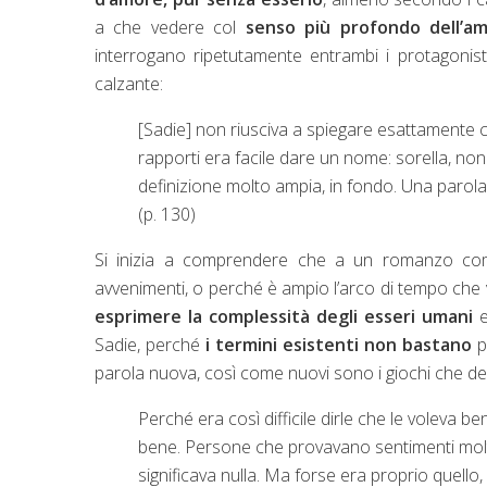
a che vedere col
senso più profondo dell’a
interrogano ripetutamente entrambi i protagonist
calzante:
[Sadie] non riusciva a spiegare esattamente c
rapporti era facile dare un nome: sorella, no
definizione molto ampia, in fondo. Una parol
(p. 130)
Si inizia a comprendere che a un romanzo com
avvenimenti, o perché è ampio l’arco di tempo che 
esprimere la complessità degli esseri umani
e
Sadie, perché
i termini esistenti non bastano
p
parola nuova, così come nuovi sono i giochi che deri
Perché era così difficile dirle che le voleva b
bene. Persone che provavano sentimenti molt
significava nulla. Ma forse era proprio quello