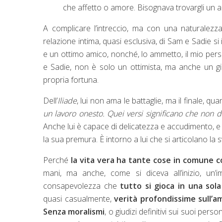
che affetto o amore. Bisognava trovargli un a
A complicare l’intreccio, ma con una naturalez
relazione intima, quasi esclusiva, di Sam e Sadie si 
e un ottimo amico, nonché, lo ammetto, il mio pers
e Sadie, non è solo un ottimista, ma anche un gi
propria fortuna.
Dell’
Iliade
, lui non ama le battaglie, ma il finale, qu
un lavoro onesto. Quei versi significano che non de
Anche lui è capace di delicatezza e accudimento, e 
la sua premura. È intorno a lui che si articolano la 
Perché
la vita vera ha tante cose in comune 
mani, ma anche, come si diceva all’inizio, un’im
consapevolezza che
tutto si gioca in una sola
quasi casualmente,
verità profondissime sull’am
Senza moralismi
, o giudizi definitivi sui suoi perso