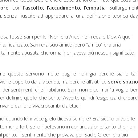
more
, con
l’ascolto, l’accudimento, l’empatia
. Sull’argomen
i, senza riuscire ad approdare a una definizione teorica da
osa fosse Sam per lei. Non era Alice, né Freda o Dov. A quei
nna, fidanzato. Sam era suo amico, però “amico” era una
a talmente abusata che ormai non aveva più nessun significato.
e questo servono molte pagine non già perché siano tanti
viene coperto dalla vicenda, ma perché all’autrice
serve spazio
 dei sentimenti che li abitano. Sam non dice mai “ti voglio be
er definire quello che sente. Avverte quindi l’esigenza di crear
vano dai loro vivaci scambi dialettici.
ene, quando lei invece glielo diceva sempre? Era sicuro di volerle
o meno forti se lo ripetevano in continuazione, tanto che non
, il punto. Il sentimento che provava per Sadie Green era più