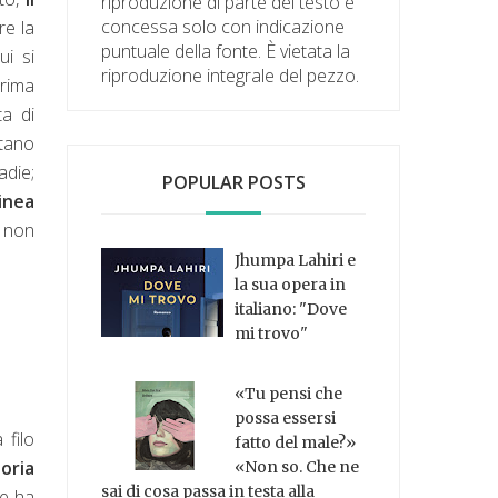
riproduzione di parte del testo è
concessa solo con indicazione
re la
puntuale della fonte. È vietata la
ui si
riproduzione integrale del pezzo.
prima
ta di
ntano
adie;
POPULAR POSTS
inea
o non
Jhumpa Lahiri e
la sua opera in
italiano: "Dove
mi trovo"
«Tu pensi che
possa essersi
 filo
fatto del male?»
oria
«Non so. Che ne
sai di cosa passa in testa alla
he ha