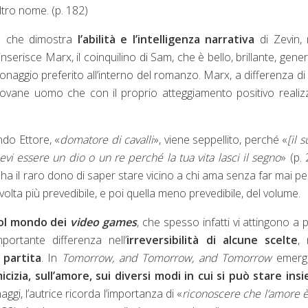
ltro nome. (p. 182)
za che dimostra
l’abilità e l’intelligenza narrativa
di Zevin, 
inserisce Marx, il coinquilino di Sam, che è bello, brillante, gene
onaggio preferito all’interno del romanzo. Marx, a differenza d
ovane uomo che con il proprio atteggiamento positivo realiz
ando Ettore, «
domatore di cavalli
», viene seppellito, perché «
[il 
vi essere un dio o un re perché la tua vita lasci il segno
» (p. 
ha il raro dono di saper stare vicino a chi ama senza far mai p
svolta più prevedibile, e poi quella meno prevedibile, del volume.
col mondo dei
video games
, che spesso infatti vi attingono a 
portante differenza nell’
irreversibilità di alcune scelte
, 
 partita
. In
Tomorrow, and Tomorrow, and Tomorrow
emerg
icizia, sull’amore, sui diversi modi in cui si può stare ins
naggi, l’autrice ricorda l’importanza di «
riconoscere che l’amore 