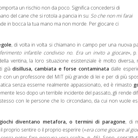
omporta un rischio non da poco. Significa concedersi di
umano del cane che si rotola a pancia in su:
So che non mi farai
ende in bocca la tua mano ma non morde. Per giocare ci
egole
, di volta in volta si chiamano in campo per una nuova pa
rimento infantile condiviso no. Era un invito a giocare
», p.
lla ventina, la loro situazione esistenziale è molto diversa, 
ti già
disillusa, cambiata e forse contaminata
dalle esperi
ne con un professore del MIT più grande di lei e per di più spo
ematica senza esserne realmente appassionato, ed è rimasto
g
emente leso dopo un terribile incidente del passato, gli rende diff
stesso con le persone che lo circondano, da cui non vuole e
 giochi diventano metafora, o termini di paragone
, di 
l proprio sentire o il proprio esperire («
era come giocare al gio
a senza poter fare nessuna vera scelta
», p. 46). Sono, soprattu