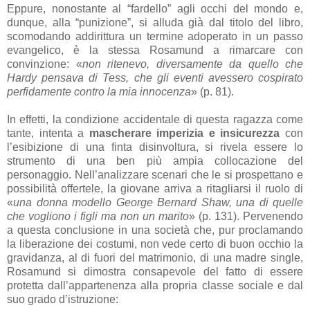
Eppure, nonostante al “fardello” agli occhi del mondo e,
dunque, alla “punizione”, si alluda già dal titolo del libro,
scomodando addirittura un termine adoperato in un passo
evangelico, è la stessa Rosamund a rimarcare con
convinzione: «
non ritenevo, diversamente da quello che
Hardy pensava di Tess, che gli eventi avessero cospirato
perfidamente contro la mia innocenza
» (p. 81).
In effetti, la condizione accidentale di questa ragazza come
tante, intenta a
mascherare imperizia e insicurezza
con
l’esibizione di una finta disinvoltura, si rivela essere lo
strumento di una ben più ampia collocazione del
personaggio. Nell’analizzare scenari che le si prospettano e
possibilità offertele, la giovane arriva a ritagliarsi il ruolo di
«
una donna modello George Bernard Shaw, una di quelle
che vogliono i figli ma non un marito
» (p. 131). Pervenendo
a questa conclusione in una società che, pur proclamando
la liberazione dei costumi, non vede certo di buon occhio la
gravidanza, al di fuori del matrimonio, di una madre single,
Rosamund si dimostra consapevole del fatto di essere
protetta dall’appartenenza alla propria classe sociale e dal
suo grado d’istruzione: