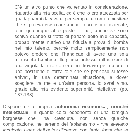
C’è un altro punto che va tenuto in considerazione,
riguardo alla mia scelta, ed è che io ero attrezzata per
guadagnarmi da vivere, per sempre, e con un mestiere
che si poteva esercitare anche in un letto d’ospedale,
o in qualunque altro posto. E poi, anche se sono
schiva quando si tratta di parlare delle mie capacità,
probabilmente nutrivo una fiducia a prova di bomba
nel mio talento, perché molto semplicemente non
potevo credere che l’handicap di avere una sola
minuscola bambina illegittima potesse influenzare di
una virgola la mia carriera: mi trovavo per natura in
una posizione di forza tale che se per caso si fosse
arrivati, in una determinata situazione, a dover
scegliere tra me e un’altra persona, io avrei vinto,
grazie alla mia evidente superiorità intellettiva. (pp.
137-138)
Disporre della propria
autonomia economica, nonché
intellettuale
, in quanto colta esponente di una famiglia
borghese che l’ha cresciuta, non senza qualche
complicazione, nel terreno del fabianesimo - «
mi avevano
inculcato l’idea dell’autosufficienza con tanta forza che la