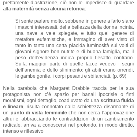
prettamente d’astrazione, ciò non le impedisce di guardare
alla
maternità senza alcuna retorica
:
Si sente parlare molto, sebbene in genere a farlo siano
i maschi interessati, della bellezza della donna incinta,
una nave a vele spiegate, e tutto quel genere di
metafore eufemistiche, e immagino di aver visto di
tanto in tanto una certa placida luminosità sui volti di
giovani signore ben nutrite e di buona famiglia, ma il
peso dell’evidenza indica proprio l’esatto contrario.
Sulla maggior parte di quelle facce vedevo i segni
dell’anemia e dello sfinimento: gli abiti erano orrendi,
le gambe gonfie, i corpi pesanti e sbilanciati. (p. 69)
Nella parabola che Margaret Drabble traccia per la sua
protagonista non c’è spazio per banali ipocrisie o finti
moralismi, ogni dettaglio, coadiuvato da una
scrittura fluida
e lineare
, risulta connotato dalla schiettezza disarmante di
un
punto di vista femminile
che non cerca l’approvazione
altrui e, abbracciando le contraddizioni di un cambiamento
radicale, arriva a conoscersi nel profondo, in modo diretto,
intenso e riflessivo.