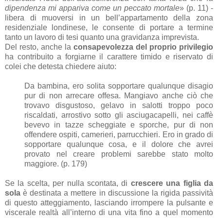
dipendenza mi appariva come un peccato mortale
» (p. 11) -
libera di muoversi in un bell’appartamento della zona
residenziale londinese, le consente di portare a termine
tanto un lavoro di tesi quanto una gravidanza imprevista.
Del resto, anche la
consapevolezza del proprio privilegio
ha contribuito a forgiarne il carattere timido e riservato di
colei che detesta chiedere aiuto:
Da bambina, ero solita sopportare qualunque disagio
pur di non arrecare offesa. Mangiavo anche ciò che
trovavo disgustoso, gelavo in salotti troppo poco
riscaldati, arrostivo sotto gli asciugacapelli, nei caffè
bevevo in tazze scheggiate e sporche, pur di non
offendere ospiti, camerieri, parrucchieri. Ero in grado di
sopportare qualunque cosa, e il dolore che avrei
provato nel creare problemi sarebbe stato molto
maggiore. (p. 179)
Se la scelta, per nulla scontata, di
crescere una figlia da
sola
è destinata a mettere in discussione la rigida passività
di questo atteggiamento, lasciando irrompere la pulsante e
viscerale realtà all’interno di una vita fino a quel momento