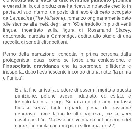
ciononostante, si tratta di
una scrittrice piuttosto prolifica
e versatile
, la cui produzione ha ricevuto notevole credito in
patria. Al suo interno, un posto di rilievo è di certo occupato
da
La macina
(
The Millstone
), romanzo originariamente dato
alle stampe alla metà degli anni ’60 e tradotto in più di venti
lingue, incentrato sulla figura di Rosamund Stacey,
dottoranda laureata a Cambridge, dedita allo studio di una
raccolta di sonetti elisabettiani.
Perno della narrazione, condotta in prima persona dalla
protagonista, quasi come se fosse una confessione, è
l’
inaspettata gravidanza
che la sorprende, diffidente e
inesperta, dopo l’evanescente incontro di una notte (la prima
e l’unica):
E alla fine arrivai a credere di essermi meritata questa
punizione, perché avevo indugiato, ed esitato e
tremato tanto a lungo. Se io a diciotto anni mi fossi
buttata senza tanti riguardi, piena di passione
generosa, come fanno le altre ragazze, me la sarei
cavata anch’io. Ma essendo vittoriana nel profondo del
cuore, fui punita con una pena vittoriana. (p. 22)