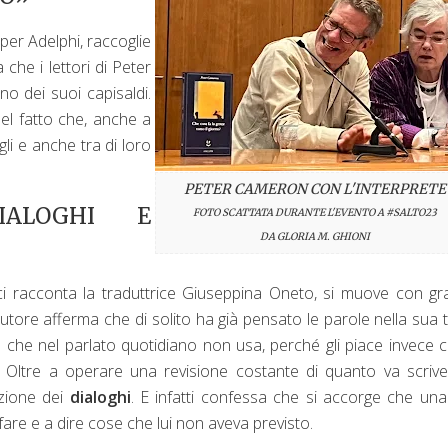
per Adelphi, raccoglie
 che i lettori di Peter
 dei suoi capisaldi.
 del fatto che, anche a
li e anche tra di loro
PETER CAMERON CON L'INTERPRETE
IALOGHI E
FOTO SCATTATA DURANTE L'EVENTO A #SALTO23
DA GLORIA M. GHIONI
ci racconta la traduttrice Giuseppina Oneto, si muove con g
autore afferma che di solito ha già pensato le parole nella sua 
le che nel parlato quotidiano non usa, perché gli piace invece
 Oltre a operare una revisione costante di quanto va scriv
zione dei
dialoghi
. E infatti confessa che si accorge che un
are e a dire cose che lui non aveva previsto.