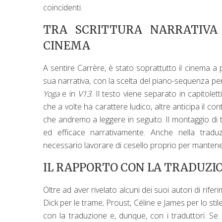
coincidenti.
TRA SCRITTURA NARRATIVA 
CINEMA
A sentire Carrère, è stato soprattutto il cinema a
sua narrativa, con la scelta del piano-sequenza per
Yoga
e in
V13
. Il testo viene separato in capitolett
che a volte ha carattere ludico, altre anticipa il 
che andremo a leggere in seguito. Il montaggio di t
ed efficace narrativamente. Anche nella tra
necessario lavorare di cesello proprio per mantenere i
IL RAPPORTO CON LA TRADUZI
Oltre ad aver rivelato alcuni dei suoi autori di rife
Dick per le trame; Proust, Céline e James per lo stil
con la traduzione e, dunque, con i traduttori. Se