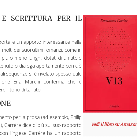
E SCRITTURA PER IL
 portare un apporto interessante nella
 molti dei suoi ultimi romanzi, come in
i più o meno lunghi, dotati di un titolo
contenuto o dialoga apertamente con ciò
ali sequenze si è rivelato spesso utile
duzione Ena Marchi conferma che è
l tono di tali titoli.
ONE
rimento per la prosa (ad esempio, Philip
e), Carrère dice di più sul suo rapporto
Vedi il libro su Amazo
 con l'inglese Carrère ha un rapporto