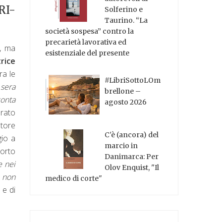
I-
Solferino e
Taurino. “La
società sospesa” contro la
precarietà lavorativa ed
n, ma
esistenziale del presente
rice
ra le
#LibriSottoLOm
 sera
brellone –
onta
agosto 2026
rato
utore
C'è (ancora) del
gio a
marcio in
porto
Danimarca: Per
e nei
Olov Enquist, "Il
 non
medico di corte"
 e di