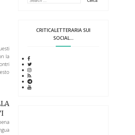
CRITICALETTERARIA SUI
SOCIAL...
uesti
on la
ontri
uesto
LLA
TI
pena
ingua