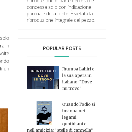
riproduzione di parte del testo è
concessa solo con indicazione
puntuale della fonte. È vietata la
riproduzione integrale del pezzo.
 solo
ra in
POPULAR POSTS
volte
iendo
di un
Jhumpa Lahiri e
la sua opera in
italiano: "Dove
mi trovo"
Quando l’odio si
insinua nei
legami
quotidiani e
nell’amicizia: “Stelle di cannella”