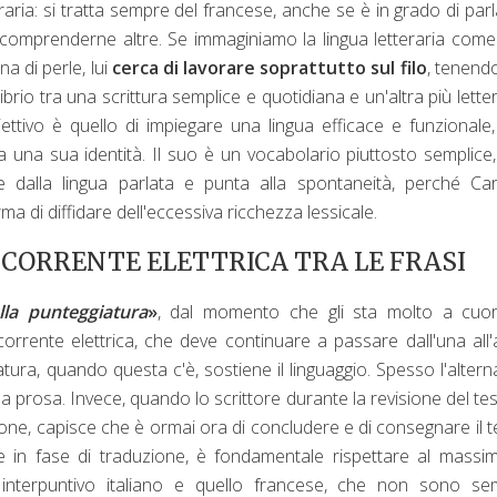
eraria: si tratta sempre del francese, anche se è in grado di par
 comprenderne altre. Se immaginiamo la lingua letteraria com
na di perle, lui
cerca di lavorare soprattutto sul filo
, tenendo
librio tra una scrittura semplice e quotidiana e un'altra più letter
iettivo è quello di impiegare una lingua efficace e funzionale
a una sua identità. Il suo è un vocabolario piuttosto semplice
e dalla lingua parlata e punta alla spontaneità, perché Ca
rma di diffidare dell'eccessiva ricchezza lessicale.
 CORRENTE ELETTRICA TRA LE FRASI
lla punteggiatura
»
, dal momento che gli sta molto a cuor
rrente elettrica, che deve continuare a passare dall'una all'a
ura, quando questa c'è, sostiene il linguaggio. Spesso l'alter
sua prosa. Invece, quando lo scrittore durante la revisione del tes
one, capisce che è ormai ora di concludere e di consegnare il t
 in fase di traduzione, è fondamentale rispettare al massi
interpuntivo italiano e quello francese, che non sono se