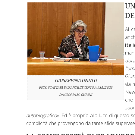
U
DE
Al c
anc
ital
mani
dora
l'um
Gius
GIUSEPPINA ONETO
via 
FOTO SCATTATA DURANTE L'EVENTO A #SALTO23
New 
DA GLORIA M. GHIONI
che 
suoi
autobiografico
». Ed è proprio alla luce di questo s
complicità che provengono da tante sfide superate