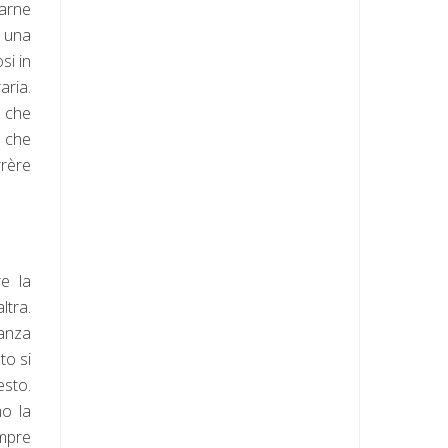
larne
e una
si in
aria.
, che
, che
rrère
e la
ltra.
nanza
to si
esto.
mo la
mpre