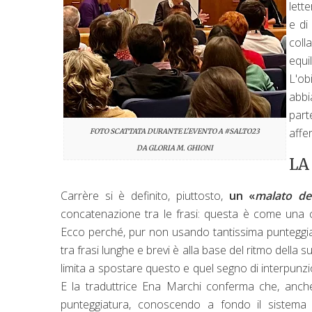
lett
e di
colla
equi
L'ob
abbi
part
affe
FOTO SCATTATA DURANTE L'EVENTO A #SALTO23
DA GLORIA M. GHIONI
LA
Carrère si è definito, piuttosto,
un «
malato de
concatenazione tra le frasi: questa è come una co
Ecco perché, pur non usando tantissima punteggiat
tra frasi lunghe e brevi è alla base del ritmo della 
limita a spostare questo e quel segno di interpunzi
E la traduttrice Ena Marchi conferma che, anche
punteggiatura, conoscendo a fondo il sistema 