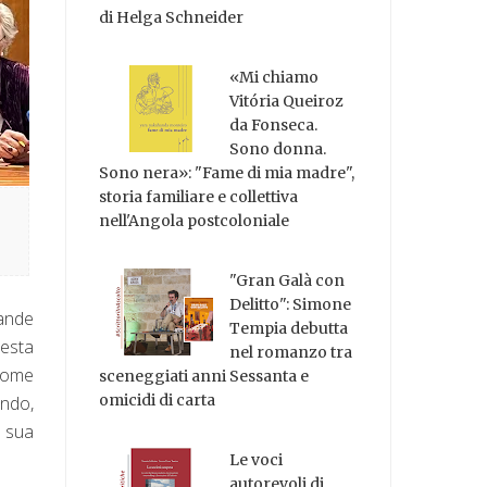
di Helga Schneider
«Mi chiamo
Vitória Queiroz
da Fonseca.
Sono donna.
Sono nera»: "Fame di mia madre",
storia familiare e collettiva
nell'Angola postcoloniale
"Gran Galà con
Delitto": Simone
rande
Tempia debutta
testa
nel romanzo tra
 come
sceneggiati anni Sessanta e
omicidi di carta
endo,
a sua
Le voci
autorevoli di