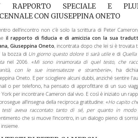
N RAPPORTO SPECIALE E PLUR
CENNALE CON GIUSEPPINA ONETO
entro dell'incontro non c'è solo la scrittura di Peter Camero
he
il rapporto di fiducia e di amicizia con la sua tradutt
iana, Giuseppina Oneto
, incontrata dopo che lei si è trovata t
 la bozza di
Un giorno questo dolore ti sarà utile
e di
Quella
ta
nel 2006. «
Mi sono innamorata di quel testo, che racc
anità, con le sue insensatezze e stramberie
», ha dichia
eppina Oneto. E per sciogliere alcuni dubbi, anziché sentire l'a
mail o per telefono, ha pensato di approfittare di un suo viag
York per incontrare Cameron dal vivo. E così è iniziato un rap
prosegue all'insegna della reciproca gratitudine: «
Ho capito ch
 testi aveva raccontato tanto di sé, per quanto in modo
entimento che si muove l'incontro, in un dialogo pieno di sorrisi
 insieme.