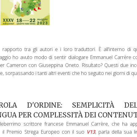
apporto tra gli autori e i loro traduttori. È all'interno di q
 maggio ho avuto modo di sentir dialogare Emmanuel Carrère c
ter Cameron con Giuseppina Oneto. Risultato? Questi due inc
 sorpassando i tanti altri eventi che ho seguito nei giorni di q
ROLA D'ORDINE: SEMPLICITÀ DE
NGUA PER COMPLESSITÀ DEI CONTENU
eleberrimo scrittore francese Emmanuel Carrère, che ha ap
o il Premio Strega Europeo con il suo
V13
, parla della sua l