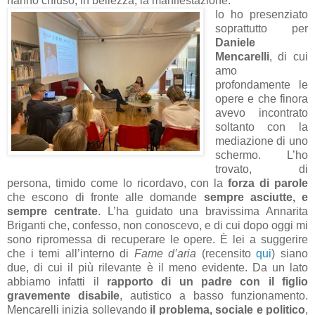
hanno chiuso, in bellezza, la manifestazione.
Io ho presenziato
soprattutto per
Daniele
Mencarelli
, di cui
amo
profondamente le
opere e che finora
avevo incontrato
soltanto con la
mediazione di uno
schermo. L’ho
trovato, di
persona, timido come lo ricordavo, con la
forza di parole
che escono di fronte alle domande
sempre asciutte, e
sempre centrate
. L’ha guidato una bravissima Annarita
Briganti che, confesso, non conoscevo, e di cui dopo oggi mi
sono ripromessa di recuperare le opere. È lei a suggerire
che i temi all’interno di
Fame d’aria
(recensito
qui
) siano
due, di cui il più rilevante è il meno evidente. Da un lato
abbiamo infatti il
rapporto di un padre con il figlio
gravemente disabile
, autistico a basso funzionamento.
Mencarelli inizia sollevando
il problema, sociale e politico
,