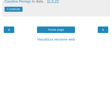
Carolina Pernigo
In data...
11.5.23
Condividi
‹
›
Home page
Visualizza versione web