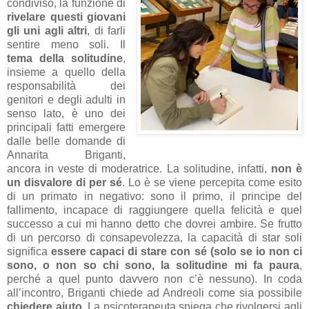
condiviso, la funzione di
rivelare questi giovani
gli uni agli altri
, di farli
sentire meno soli. Il
tema della solitudine
,
insieme a quello della
responsabilità dei
genitori e degli adulti in
senso lato, è uno dei
principali fatti emergere
dalle belle domande di
Annarita Briganti,
ancora in veste di moderatrice. La solitudine, infatti,
non è
un disvalore di per sé
. Lo è se viene percepita come esito
di un primato in negativo: sono il primo, il principe del
fallimento, incapace di raggiungere quella felicità e quel
successo a cui mi hanno detto che dovrei ambire. Se frutto
di un percorso di consapevolezza, la capacità di star soli
significa
essere capaci di stare con sé (solo se io non ci
sono, o non so chi sono, la solitudine mi fa paura
,
perché a quel punto davvero non c’è nessuno). In coda
all’incontro, Briganti chiede ad Andreoli come sia possibile
chiedere aiuto
. La psicoterapeuta spiega che rivolgersi agli