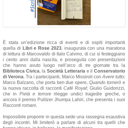
È stata un’edizione ricca di eventi e di ospiti importanti
quella di
Libri e Rose 2023
, inaugurata con una maratona
di lettura di
Marcovaldo
di Italo Calvino, di cui si festeggiano
i cento anni dalla nascita, e proseguita con presentazioni
che hanno avuto luogo nell’arco di tre giornate tra la
Biblioteca Civica
, la
Società Letteraria
e il
Conservatorio
di Verona
. Tra i partecipanti, Marco Missiroli con
Avere tutto
;
Marco Balzano, che porta ben due opere,
Quando tornerò
e
la nuova raccolta di racconti
Café Royal
; Giulio Guidorizzi,
che in
Pietà e terrore
rilegge undici tragedie greche, o
ancora il premio Pulitzer Jhumpa Lahiri, che presenta i suoi
Racconti romani
.
Impossibile proporre in questa sede una rassegna esaustiva
degli incontri. Mi limiterò a parlare di alcuni tra quelli che