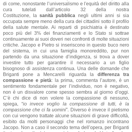
di come, nonostante l’universalismo e l'equità del diritto alla
cura tutelati dall’articolo 32 della nostra
Costituzione,
la
sanità pubblica
negli ultimi anni si sia
occupata sempre meno della cura dei cittadini sotto il profilo
della salute mentale. Ai reparti di psichiatria è destinato
poco più del 3% dei finanziamenti e lo Stato si sottrae
continuamente ai suoi doveri nei confronti di molte situazioni
critiche. Jacopo e Pietro si inseriscono in questo buco nero
del sistema, in cui una famiglia monoreddito, pur non
partendo da una situazione d’indigenza, si trova a dover
investire tutto per garantire il necessario a un figlio
bisognoso di assistenza continua. Una delle domande che
Briganti pone a Mencarelli riguarda la
differenza tra
compassione e pietà
: la prima, commenta l’autore, è un
sentimento fondamentale per l’individuo, non è negativo,
non è un disvalore come spesso sembra al giorno d’oggi.
C’è chi dice di non volere la compassione di nessuno,
spiega, “
io invece voglio la compassione di tutti, è la
compassione che ci fa uomini
”. Diverso è invece il pietismo
con cui vengono trattate alcune situazioni di grave difficoltà,
esibito da molti personaggi che nel romanzo incontrano
Jacopo. Non a caso il secondo tema dell’opera, per Briganti