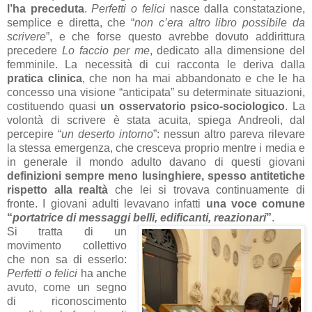
l’ha preceduta
.
Perfetti o felici
nasce dalla constatazione,
semplice e diretta, che “
non c’era altro libro possibile da
scrivere
”, e che forse questo avrebbe dovuto addirittura
precedere
Lo faccio per me
, dedicato alla dimensione del
femminile. La necessità di cui racconta le deriva dalla
pratica clinica
, che non ha mai abbandonato e che le ha
concesso una visione “anticipata” su determinate situazioni,
costituendo quasi
un osservatorio psico-sociologico
. La
volontà di scrivere è stata acuita, spiega Andreoli, dal
percepire “
un deserto intorno
”: nessun altro pareva rilevare
la stessa emergenza, che cresceva proprio mentre i media e
in generale il mondo adulto davano di questi giovani
definizioni sempre meno lusinghiere, spesso antitetiche
rispetto alla realtà
che lei si trovava continuamente di
fronte. I giovani adulti levavano infatti
una voce comune
“
portatrice di messaggi belli, edificanti, reazionari
”
.
Si tratta di un
movimento collettivo
che non sa di esserlo:
Perfetti o felici
ha anche
avuto, come un segno
di riconoscimento