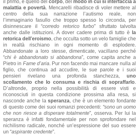
il primo, è quello del
corpo
, del
modo in cui si interfaccia a
malattia e povertà
. Mencarelli ribadisce di voler mettere al
centro della sua narrazione l’autismo reale, non
l’immaginario fasullo che troppo spesso lo circonda, per
disinnescare il “
corredo retorico furbo
” sfruttato talvolta
anche dalle istituzioni. A dover cadere prima di tutto è
la
retorica dell’eroismo
, che occulta sotto un velo famiglie che
in realtà rischiano in ogni momento di esplodere.
Abbandonate a loro stesse, dimenticate, vacillano perché
“
chi è abbandonato si abbandona
”, come capita anche a
Pietro in
Fame d’aria
. Pur non facendo mai mancare nulla al
figlio, che continua ad accudire, le sue parole e i suoi
pensieri rivelano una profonda stanchezza,
uno
scollamento che lo consuma e rischia di sopraffarlo
.
D’altronde, proprio nella possibilità di essere visti e
riconosciuti in questa condizione prossima alla resa, si
nasconde anche la
speranza
, che è un elemento fondante
di questo come dei suoi romanzi precedenti:
“sono un uomo
che non riesce a disperare totalmente
”, osserva. Per lui la
speranza è infatti fondamentale per non sprofondare nel
nichilismo radicale, nonché un’espressione del suo essere
un “
aspirante credente
”.