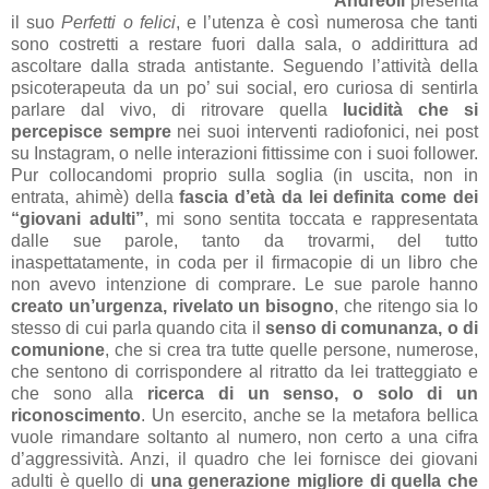
Andreoli
presenta
il suo
Perfetti o felici
, e l’utenza è così numerosa che tanti
sono costretti a restare fuori dalla sala, o addirittura ad
ascoltare dalla strada antistante. Seguendo l’attività della
psicoterapeuta da un po’ sui social, ero curiosa di sentirla
parlare dal vivo, di ritrovare quella
lucidità che si
percepisce sempre
nei suoi interventi radiofonici, nei post
su Instagram, o nelle interazioni fittissime con i suoi follower.
Pur collocandomi proprio sulla soglia (in uscita, non in
entrata, ahimè) della
fascia d’età da lei definita come dei
“giovani adulti”
, mi sono sentita toccata e rappresentata
dalle sue parole, tanto da trovarmi, del tutto
inaspettatamente, in coda per il firmacopie di un libro che
non avevo intenzione di comprare. Le sue parole hanno
creato un’urgenza, rivelato un bisogno
, che ritengo sia lo
stesso di cui parla quando cita il
senso di comunanza, o di
comunione
, che si crea tra tutte quelle persone, numerose,
che sentono di corrispondere al ritratto da lei tratteggiato e
che sono alla
ricerca di un senso, o solo di un
riconoscimento
. Un esercito, anche se la metafora bellica
vuole rimandare soltanto al numero, non certo a una cifra
d’aggressività. Anzi, il quadro che lei fornisce dei giovani
adulti è quello di
una generazione migliore di quella che