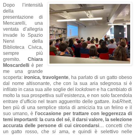
Dopo l’intensità
della
presentazione di
Mencarelli, una
ventata d’allegria
invade lo Spazio
Nervi della
Biblioteca Civica,
sempre più
gremito.
Chiara
Moscardelli
è per
me una grande
scoperta:
ironica, travolgente
, ha parlato di un gatto obeso
dal nome altisonante, che con la sua aria sdegnosa si è
infilato in casa sua alle soglie del
lockdown
e ha cambiato di
molto la sua prospettiva sull’esistenza, e non solo facendola
entrare d’ufficio nel team agguerrito delle gattare.
Io&Rhett
,
ben più di una semplice storia di amicizia tra un felino e il
suo umano, è
l’occasione per trattare con leggerezza di
temi importanti
:
la cura del sé, il darsi valore, la selezione
accurata delle persone di cui circondarsi
… concetti che
un gatto rosso, che
si
ama, e quindi è selettivo nelle