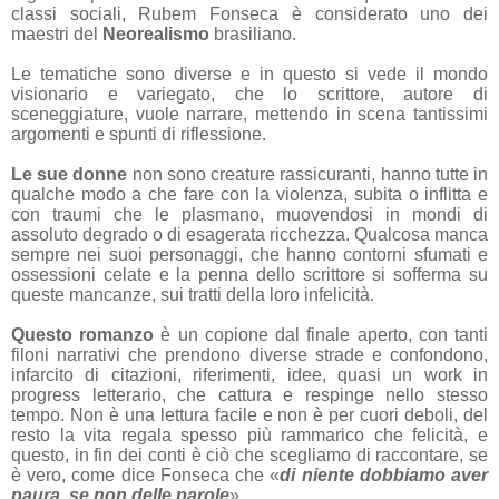
classi sociali, Rubem Fonseca è considerato uno dei
maestri del
Neorealismo
brasiliano.
Le tematiche sono diverse e in questo si vede il mondo
visionario e variegato, che lo scrittore, autore di
sceneggiature, vuole narrare, mettendo in scena tantissimi
argomenti e spunti di riflessione.
Le sue donne
non sono creature rassicuranti, hanno tutte in
qualche modo a che fare con la violenza, subita o inflitta e
con traumi che le plasmano, muovendosi in mondi di
assoluto degrado o di esagerata ricchezza. Qualcosa manca
sempre nei suoi personaggi, che hanno contorni sfumati e
ossessioni celate e la penna dello scrittore si sofferma su
queste mancanze, sui tratti della loro infelicità.
Questo romanzo
è un copione dal finale aperto, con tanti
filoni narrativi che prendono diverse strade e confondono,
infarcito di citazioni, riferimenti, idee, quasi un work in
progress letterario, che cattura e respinge nello stesso
tempo. Non è una lettura facile e non è per cuori deboli, del
resto la vita regala spesso più rammarico che felicità, e
questo, in fin dei conti è ciò che scegliamo di raccontare, se
è vero, come dice Fonseca che «
di niente dobbiamo aver
paura, se non delle parole
».