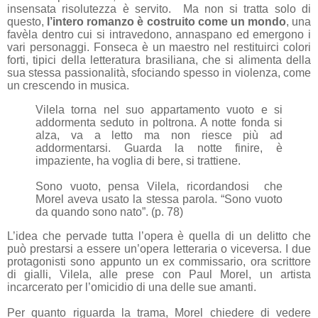
insensata risolutezza è servito.
Ma non si tratta solo di
questo,
l’intero romanzo è costruito come un mondo
, una
favèla dentro cui si intravedono, annaspano ed emergono i
vari personaggi. Fonseca è un maestro nel restituirci colori
forti, tipici della letteratura brasiliana, che si alimenta della
sua stessa passionalità, sfociando spesso in violenza, come
un crescendo in musica.
Vilela torna nel suo appartamento vuoto e si
addormenta seduto in poltrona. A notte fonda si
alza, va a letto ma non riesce più ad
addormentarsi. Guarda la notte finire, è
impaziente, ha voglia di bere, si trattiene.
Sono vuoto, pensa Vilela, ricordandosi
che
Morel aveva usato la stessa parola. “Sono vuoto
da quando sono nato”. (p. 78)
L’idea che pervade tutta l’opera è quella di un delitto che
può prestarsi a essere un’opera letteraria o viceversa. I due
protagonisti sono appunto un ex commissario, ora scrittore
di gialli, Vilela, alle prese con Paul Morel, un artista
incarcerato per l’omicidio di una delle sue amanti.
Per quanto riguarda la trama, Morel chiedere di vedere