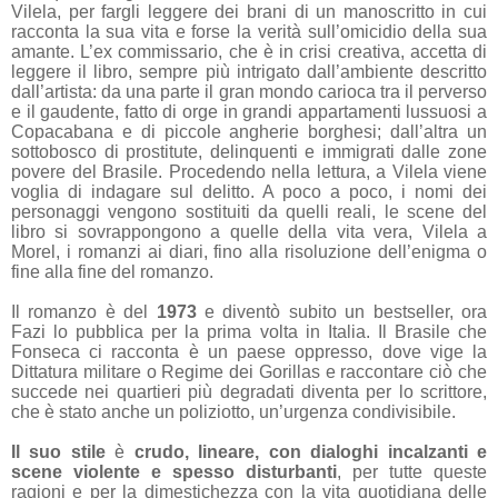
Vilela, per fargli leggere dei brani di un manoscritto in cui
racconta la sua vita e forse la verità sull’omicidio della sua
amante. L’ex commissario, che è in crisi creativa, accetta di
leggere il libro, sempre più intrigato dall’ambiente descritto
dall’artista: da una parte il gran mondo carioca tra il perverso
e il gaudente, fatto di orge in grandi appartamenti lussuosi a
Copacabana e di piccole angherie borghesi; dall’altra un
sottobosco di prostitute, delinquenti e immigrati dalle zone
povere del Brasile. Procedendo nella lettura, a Vilela viene
voglia di indagare sul delitto. A poco a poco, i nomi dei
personaggi vengono sostituiti da quelli reali, le scene del
libro si sovrappongono a quelle della vita vera, Vilela a
Morel, i romanzi ai diari, fino alla risoluzione dell’enigma o
fine alla fine del romanzo.
Il romanzo è del
1973
e diventò subito un bestseller, ora
Fazi lo pubblica per la prima volta in Italia. Il Brasile che
Fonseca ci racconta è un paese oppresso, dove vige la
Dittatura militare o Regime dei Gorillas e raccontare ciò che
succede nei quartieri più degradati diventa per lo scrittore,
che è stato anche un poliziotto, un’urgenza condivisibile.
Il suo stile
è
crudo, lineare, con dialoghi incalzanti e
scene violente e spesso disturbanti
,
per tutte queste
ragioni e per la dimestichezza con la vita quotidiana delle