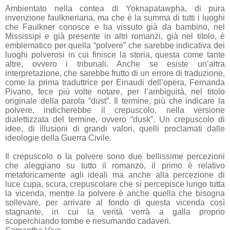
Ambientato nella contea di Yoknapatawpha, di pura
invenzione faulkneriana, ma che è la summa di tutti i luoghi
che Faulkner conosce e ha vissuto già da bambino, nel
Mississipi e già presente in altri romanzi, già nel titolo, è
emblematico per quella “polvere” che sarebbe indicativa dei
luoghi polverosi in cui finisce la storia, questa come tante
altre, ovvero i tribunali. Anche se esiste un’altra
interpretazione, che sarebbe frutto di un errore di traduzione,
come la prima traduttrice per Einaudi dell’opera, Fernanda
Pivano, fece più volte notare, per l’ambiguità, nel titolo
originale della parola “dust”. Il termine, più che indicare la
polvere, indicherebbe il crepuscolo, nella versione
dialettizzata del termine, ovvero “dusk”. Un crepuscolo di
idee, di illusioni di grandi valori, quelli proclamati dalle
ideologie della Guerra Civile.
Il crepuscolo o la polvere sono due bellissime percezioni
che aleggiano su tutto il romanzo, il primo è relativo
metaforicamente agli ideali ma anche alla percezione di
luce cupa, scura, crepuscolare che si percepisce lungo tutta
la vicenda, mentre la polvere è anche quella che bisogna
sollevare, per arrivare al fondo di questa vicenda così
stagnante, in cui la verità verrà a galla proprio
scoperchiando tombe e riesumando cadaveri.