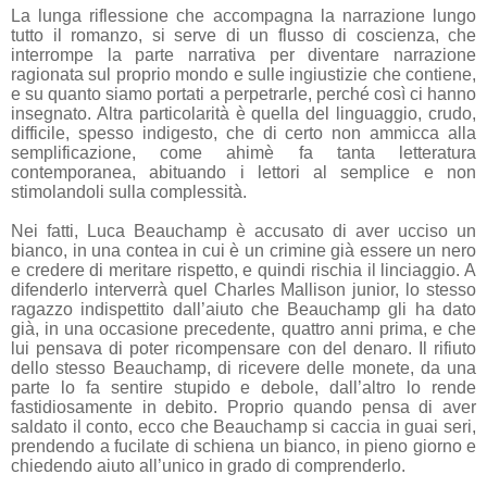
La lunga riflessione che accompagna la narrazione lungo
tutto il romanzo, si serve di un flusso di coscienza, che
interrompe la parte narrativa per diventare narrazione
ragionata sul proprio mondo e sulle ingiustizie che contiene,
e su quanto siamo portati a perpetrarle, perché così ci hanno
insegnato. Altra particolarità è quella del linguaggio, crudo,
difficile, spesso indigesto, che di certo non ammicca alla
semplificazione, come ahimè fa tanta letteratura
contemporanea, abituando i lettori al semplice e non
stimolandoli sulla complessità.
Nei fatti, Luca Beauchamp è accusato di aver ucciso un
bianco, in una contea in cui è un crimine già essere un nero
e credere di meritare rispetto, e quindi rischia il linciaggio. A
difenderlo interverrà quel Charles Mallison junior, lo stesso
ragazzo indispettito dall’aiuto che Beauchamp gli ha dato
già, in una occasione precedente, quattro anni prima, e che
lui pensava di poter ricompensare con del denaro. Il rifiuto
dello stesso Beauchamp, di ricevere delle monete, da una
parte lo fa sentire stupido e debole, dall’altro lo rende
fastidiosamente in debito. Proprio quando pensa di aver
saldato il conto, ecco che Beauchamp si caccia in guai seri,
prendendo a fucilate di schiena un bianco, in pieno giorno e
chiedendo aiuto all’unico in grado di comprenderlo.