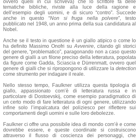
ovvero quelli in cui scriveva) che lo scrittore fa delle
tematiche bibliche, riviste alla luce della ragione e
dell’esempio degli uomini, e di sicuro “contro”. Succede
anche in questo “
Non si fruga nella polvere
”, testo
pubblicato nel 1948, un anno prima della sua candidatura al
Nobel.
Anche se il testo in questione è un giallo atipico o come lo
ha definito Massimo Onofri su
Avvenire
, citando gli storici
del genere, “problematico”, paragonando non a caso questo
genere di gialli a un filone preciso della letteratura, popolata
da figure come Gadda, Sciascia e Dürrenmatt, ovvero quel
genere di gialli che si ripropongono di utilizzare la
detection
come strumento per indagare il reale.
Nello stesso tempo, Faulkner utilizza questa tipologia di
giallo, appassionato com’è di letteratura russa e in
particolare di Dostoevskij, come esempio paradigmatico di
un certo modo di fare letteratura di ogni genere, utilizzando
infine solo l’impalcatura del poliziesco per riflettere sui
comportamenti degli uomini e sulle loro debolezze.
Faulkner ci offre una possibile idea di mondo com’è e come
dovrebbe essere, e queste coordinate si costruiscono
attraverso il flusso di coscienza dei personaggi, che