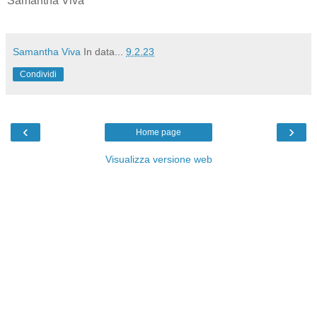
Samantha Viva
Samantha Viva
In data...
9.2.23
Condividi
‹
›
Home page
Visualizza versione web