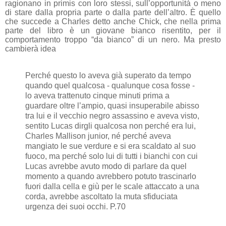
ragionano in primis con loro stessi, sull’opportunità o meno
di stare dalla propria parte o dalla parte dell’altro. È quello
che succede a Charles detto anche Chick, che nella prima
parte del libro è un giovane bianco risentito, per il
comportamento troppo “da bianco” di un nero. Ma presto
cambierà idea
Perché questo lo aveva già superato da tempo
quando quel qualcosa - qualunque cosa fosse -
lo aveva trattenuto cinque minuti prima a
guardare oltre l’ampio, quasi insuperabile abisso
tra lui e il vecchio negro assassino e aveva visto,
sentito Lucas dirgli qualcosa non perché era lui,
Charles Mallison junior, né perché aveva
mangiato le sue verdure e si era scaldato al suo
fuoco, ma perché solo lui di tutti i bianchi con cui
Lucas avrebbe avuto modo di parlare da quel
momento a quando avrebbero potuto trascinarlo
fuori dalla cella e giù per le scale attaccato a una
corda, avrebbe ascoltato la muta sfiduciata
urgenza dei suoi occhi. P.70