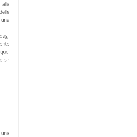
 alla
delle
, una
agli
mente
 quei
lisir
u una