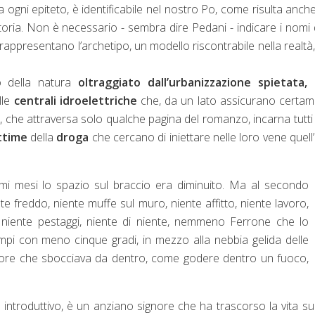
a ogni epiteto, è identificabile nel nostro Po, come risulta anche
 storia. Non è necessario - sembra dire Pedani - indicare i nomi 
i rappresentano l’archetipo, un modello riscontrabile nella realtà
to della natura
oltraggiato dall’urbanizzazione spietata,
d
lle
centrali idroelettriche
che, da un lato assicurano certa
, che attraversa solo qualche pagina del romanzo, incarna tutti
ttime
della
droga
che cercano di iniettare nelle loro vene quell’e
imi mesi lo spazio sul braccio era diminuito. Ma al secondo
nte freddo, niente muffe sul muro, niente affitto, niente lavoro,
ti, niente pestaggi, niente di niente, nemmeno Ferrone che lo
campi con meno cinque gradi, in mezzo alla nebbia gelida delle
alore che sbocciava da dentro, come godere dentro un fuoco,
 introduttivo, è un anziano signore che ha trascorso la vita s