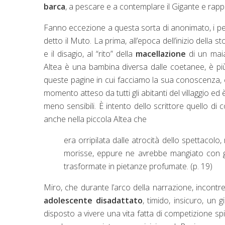
barca
, a pescare e a contemplare il Gigante e rap
Fanno eccezione a questa sorta di anonimato, i per
detto il Muto. La prima, all’epoca dell’inizio della s
e il disagio, al “rito” della
macellazione
di un maial
Altea è una bambina diversa dalle coetanee, è pi
queste pagine in cui facciamo la sua conoscenza, ca
momento atteso da tutti gli abitanti del villaggio ed 
meno sensibili. È intento dello scrittore quello di c
anche nella piccola Altea che
era orripilata dalle atrocità dello spettacol
morisse, eppure ne avrebbe mangiato con gus
trasformate in pietanze profumate. (p. 19)
Miro, che durante l’arco della narrazione, incontrerà
adolescente
disadattato
, timido, insicuro, un
disposto a vivere una vita fatta di competizione sp