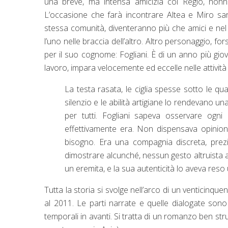
una breve, ma intensa amicizia col Regio, nonn
L’occasione che farà incontrare Altea e Miro sar
stessa comunità, diventeranno più che amici e nel 
l’uno nelle braccia dell’altro. Altro personaggio, f
per il suo cognome: Fogliani. È di un anno più giov
lavoro, impara velocemente ed eccelle nelle attività
La testa rasata, le ciglia spesse sotto le quali 
silenzio e le abilità artigiane lo rendevano un
per tutti. Fogliani sapeva osservare ogn
effettivamente era. Non dispensava opinioni
bisogno. Era una compagnia discreta, pre
dimostrare alcunché, nessun gesto altruista ave
un eremita, e la sua autenticità lo aveva reso
Tutta la storia si svolge nell’arco di un venticinqu
al 2011. Le parti narrate e quelle dialogate son
temporali in avanti. Si tratta di un romanzo ben st