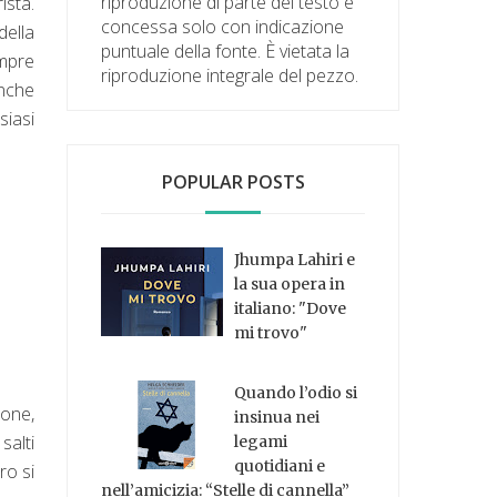
riproduzione di parte del testo è
ista.
concessa solo con indicazione
della
puntuale della fonte. È vietata la
empre
riproduzione integrale del pezzo.
anche
siasi
POPULAR POSTS
Jhumpa Lahiri e
la sua opera in
italiano: "Dove
mi trovo"
Quando l’odio si
ione,
insinua nei
salti
legami
quotidiani e
ro si
nell’amicizia: “Stelle di cannella”