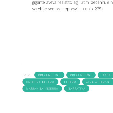
gigante aveva resistito agli ultimi decenni, 
sarebbe sempre sopravvissuto. (p. 225)
TAGS:
#RECENSIONE
#RECENSIONI
ECOLO
EDITRICE EFFEQU
EFFEQU
GIULIO PEDANI
MARIANNA INSERRA
NARRATIVA