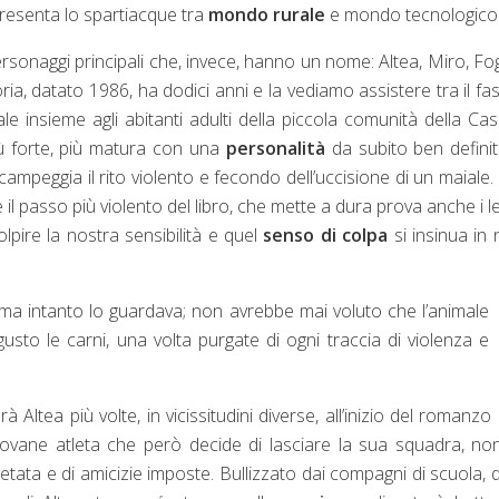
presenta lo spartiacque tra
mondo rurale
e mondo tecnologico
sonaggi principali che, invece, hanno un nome: Altea, Miro, Fog
toria, datato 1986, ha dodici anni e la vediamo assistere tra il fa
e insieme agli abitanti adulti della piccola comunità della Cas
ù forte, più matura con una
personalità
da subito ben definit
mpeggia il rito violento e fecondo dell’uccisione di un maiale.
è il passo più violento del libro, che mette a dura prova anche i le
olpire la nostra sensibilità e quel
senso di colpa
si insinua in 
o, ma intanto lo guardava; non avrebbe mai voluto che l’animale
to le carni, una volta purgate di ogni traccia di violenza e
 Altea più volte, in vicissitudini diverse, all’inizio del romanzo
 giovane atleta che però decide di lasciare la sua squadra, no
ietata e di amicizie imposte. Bullizzato dai compagni di scuola,