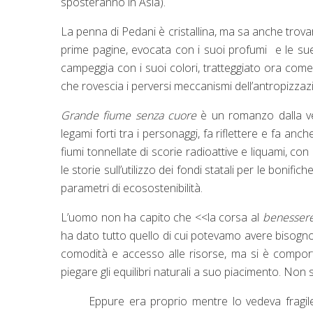
sposteranno in Asia).
La penna di Pedani è cristallina, ma sa anche trova
prime pagine, evocata con i suoi profumi e le sue 
campeggia con i suoi colori, tratteggiato ora co
che rovescia i perversi meccanismi dell’antropizzazi
Grande fiume senza cuore
è un romanzo dalla 
legami forti tra i personaggi, fa riflettere e fa anch
fiumi tonnellate di scorie radioattive e liquami, con
le storie sull’utilizzo dei fondi statali per le bonific
parametri di ecosostenibilità.
L’uomo non ha capito che <<la corsa al
benesser
ha dato tutto quello di cui potevamo avere bisogn
comodità e accesso alle risorse, ma si è compo
piegare gli equilibri naturali a suo piacimento. Non
Eppure era proprio mentre lo vedeva fragile