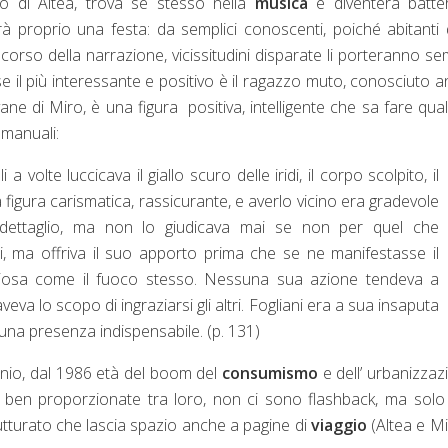
o di Altea, trova sé stesso nella
musica
e diventerà batter
à proprio una festa: da semplici conoscenti, poiché abitanti 
corso della narrazione, vicissitudini disparate li porteranno s
orse il più interessante e positivo è il ragazzo muto, conosciuto 
ane di Miro, è una figura positiva, intelligente che sa fare qual
 manuali:
a volte luccicava il giallo scuro delle iridi, il corpo scolpito, il
a figura carismatica, rassicurante, e averlo vicino era gradevole
i dettaglio, ma non lo giudicava mai se non per quel che
, ma offriva il suo apporto prima che se ne manifestasse il
ziosa come il fuoco stesso. Nessuna sua azione tendeva a
va lo scopo di ingraziarsi gli altri. Fogliani era a sua insaputa
 una presenza indispensabile. (p. 131)
ennio, dal 1986 età del boom del
consumismo
e dell’ urbanizzaz
o ben proporzionate tra loro, non ci sono flashback, ma solo 
rutturato che lascia spazio anche a pagine di
viaggio
(Altea e Mi