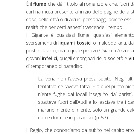
È il
fiume
che dà il titolo al romanzo e che, fuori d
cartina muta presente all’inizio delle pagine della
cose, delle città o di alcuni personaggi, poiché ess
realtà che per certi aspetti trascende il tempo.
Il Gigante è qualsiasi fiume, qualsiasi elemen
sversamenti di
liquami tossici
o maleodoranti, da
posti di lavoro, ma a quale prezzo? Giacca Azzurra
giovani
infelici
, quegli emarginati della società e
vi
di temporaneo di paradiso.
La vena non l’aveva presa subito. Negli ult
tentativo ce l’aveva fatta. E a quel punto nie
niente fughe dai locali inseguito dai baris
sbatteva fuori dall’Audi e lo lasciava tra i 
marane, niente di niente, solo un grande c
come dormire in paradiso. (p. 57)
Il Regio, che conosciamo da subito nel capitoletto