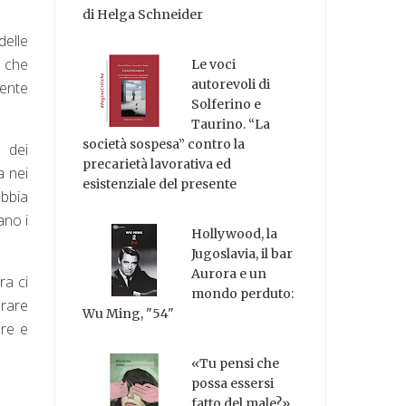
di Helga Schneider
delle
e che
Le voci
autorevoli di
sente
Solferino e
Taurino. “La
società sospesa” contro la
e dei
precarietà lavorativa ed
a nei
esistenziale del presente
abbia
ano i
Hollywood, la
Jugoslavia, il bar
Aurora e un
ra ci
mondo perduto:
orare
Wu Ming, "54"
re e
«Tu pensi che
possa essersi
fatto del male?»