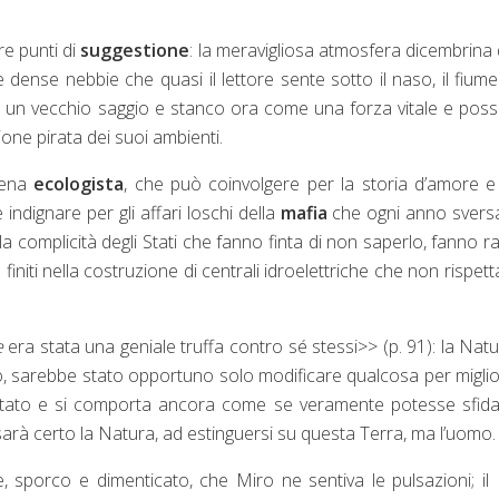
re punti di
suggestione
: la meravigliosa atmosfera dicembrina 
dense nebbie che quasi il lettore sente sotto il naso, il fium
me un vecchio saggio e stanco ora come una forza vitale e pos
one pirata dei suoi ambienti.
vena
ecologista
, che può coinvolgere per la storia d’amore 
e indignare per gli affari loschi della
mafia
che ogni anno svers
 la complicità degli Stati che fanno finta di non saperlo, fanno r
he finiti nella costruzione di centrali idroelettriche che non rispett
e
era stata una geniale truffa contro sé stessi>> (p. 91): la Natu
o, sarebbe stato opportuno solo modificare qualcosa per migli
rtato e si comporta ancora come se veramente potesse sfida
 sarà certo la Natura, ad estinguersi su questa Terra, ma l’uomo.
, sporco e dimenticato, che Miro ne sentiva le pulsazioni; il