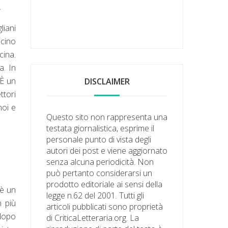
.
liani
scino
cina.
a. In
 È un
DISCLAIMER
ttori
noi e
Questo sito non rappresenta una
testata giornalistica, esprime il
personale punto di vista degli
autori dei post e viene aggiornato
senza alcuna periodicità. Non
può pertanto considerarsi un
prodotto editoriale ai sensi della
 è un
legge n.62 del 2001. Tutti gli
n più
articoli pubblicati sono proprietà
 dopo
di CriticaLetteraria.org. La