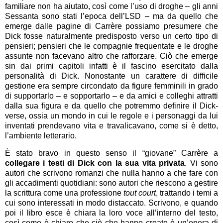
familiare non ha aiutato, così come l’uso di droghe – gli anni
Sessanta sono stati l’epoca dell’LSD – ma da quello che
emerge dalle pagine di Carrère possiamo presumere che
Dick fosse naturalmente predisposto verso un certo tipo di
pensieri; pensieri che le compagnie frequentate e le droghe
assunte non facevano altro che rafforzare. Ciò che emerge
sin dai primi capitoli infatti è il fascino esercitato dalla
personalità di Dick. Nonostante un carattere di difficile
gestione era sempre circondato da figure femminili in grado
di supportarlo – e sopportarlo – e da amici e colleghi attratti
dalla sua figura e da quello che potremmo definire il Dick-
verse, ossia un mondo in cui le regole e i personaggi da lui
inventati prendevano vita e travalicavano, come si è detto,
l’ambiente letterario.
È stato bravo in questo senso il “giovane” Carrère a
collegare i testi di Dick con la sua vita privata
. Vi sono
autori che scrivono romanzi che nulla hanno a che fare con
gli accadimenti quotidiani: sono autori che riescono a gestire
la scrittura come una professione
tout court
, trattando i temi a
cui sono interessati in modo distaccato. Scrivono, e quando
poi il libro esce è chiara la loro voce all’interno del testo,
così come è chiaro che ciò che hanno creato è un’opera di