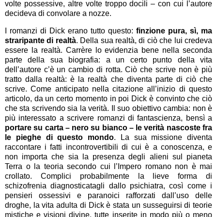
volte possessive, altre volte troppo docili – con cui l’autore
decideva di convolare a nozze.
I romanzi di Dick erano tutto questo:
finzione pura, sì, ma
straripante di realtà
. Della sua realtà, di ciò che lui credeva
essere la realtà. Carrère lo evidenzia bene nella seconda
parte della sua biografia: a un certo punto della vita
dell’autore c’è un cambio di rotta. Ciò che scrive non è più
tratto dalla realtà: è la realtà che diventa parte di ciò che
scrive. Come anticipato nella citazione all’inizio di questo
articolo, da un certo momento in poi Dick è convinto che ciò
che sta scrivendo sia la verità. Il suo obiettivo cambia: non è
più interessato a scrivere romanzi di fantascienza, bensì a
portare su carta – nero su bianco – le verità nascoste fra
le pieghe di questo mondo
. La sua missione diventa
raccontare i fatti incontrovertibili di cui è a conoscenza, e
non importa che sia la presenza degli alieni sul pianeta
Terra o la teoria secondo cui l’Impero romano non è mai
crollato. Complici probabilmente la lieve forma di
schizofrenia diagnosticatagli dallo psichiatra, così come i
pensieri ossessivi e paranoici rafforzati dall’uso delle
droghe, la vita adulta di Dick è stata un susseguirsi di teorie
mistiche e visioni divine, tutte inserite in modo più o meno