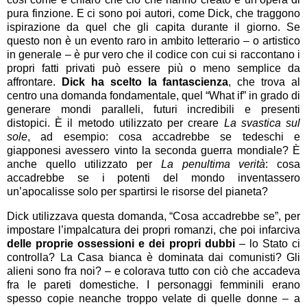
pura finzione. E ci sono poi autori, come Dick, che traggono
ispirazione da quel che gli capita durante il giorno. Se
questo non è un evento raro in ambito letterario – o artistico
in generale – è pur vero che il codice con cui si raccontano i
propri fatti privati può essere più o meno semplice da
affrontare.
Dick ha scelto la fantascienza
, che trova al
centro una domanda fondamentale, quel “What if” in grado di
generare mondi paralleli, futuri incredibili e presenti
distopici. È il metodo utilizzato per creare
La svastica sul
sole
, ad esempio: cosa accadrebbe se tedeschi e
giapponesi avessero vinto la seconda guerra mondiale? È
anche quello utilizzato per
La penultima verità
: cosa
accadrebbe se i potenti del mondo inventassero
un’apocalisse solo per spartirsi le risorse del pianeta?
Dick utilizzava questa domanda, “Cosa accadrebbe se”, per
impostare l’impalcatura dei propri romanzi, che poi infarciva
delle proprie ossessioni e dei propri dubbi
– lo Stato ci
controlla? La Casa bianca è dominata dai comunisti? Gli
alieni sono fra noi? – e colorava tutto con ciò che accadeva
fra le pareti domestiche. I personaggi femminili erano
spesso copie neanche troppo velate di quelle donne – a