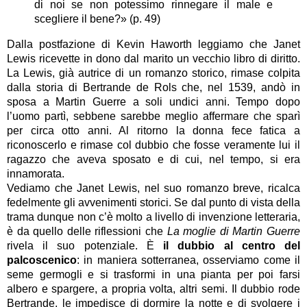
di noi se non potessimo rinnegare il male e 
scegliere il bene?» (p. 49)
Dalla postfazione di Kevin Haworth leggiamo che Janet 
Lewis ricevette in dono dal marito un vecchio libro di diritto. 
La Lewis, già autrice di un romanzo storico, rimase colpita 
dalla storia di Bertrande de Rols che, nel 1539, andò in 
sposa a Martin Guerre a soli undici anni. Tempo dopo 
l’uomo partì, sebbene sarebbe meglio affermare che sparì 
per circa otto anni. Al ritorno la donna fece fatica a 
riconoscerlo e rimase col dubbio che fosse veramente lui il 
ragazzo che aveva sposato e di cui, nel tempo, si era 
innamorata.
Vediamo che Janet Lewis, nel suo romanzo breve, ricalca 
fedelmente gli avvenimenti storici. Se dal punto di vista della 
trama dunque non c’è molto a livello di invenzione letteraria, 
è da quello delle riflessioni che 
La moglie di Martin Guerre
rivela il suo potenziale. È 
il dubbio al centro del 
palcoscenico
: in maniera sotterranea, osserviamo come il 
seme germogli e si trasformi in una pianta per poi farsi 
albero e spargere, a propria volta, altri semi. Il dubbio rode 
Bertrande, le impedisce di dormire la notte e di svolgere i 