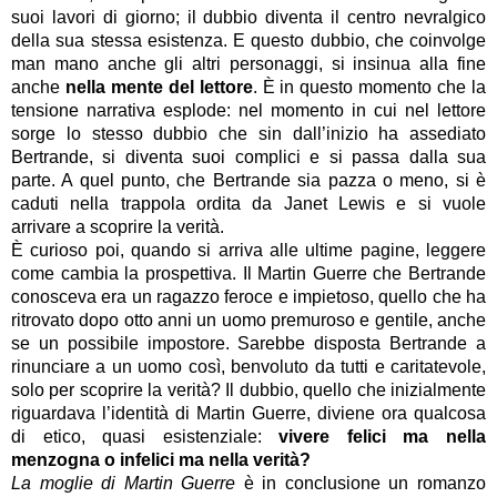
suoi lavori di giorno; il dubbio diventa il centro nevralgico 
della sua stessa esistenza. E questo dubbio, che coinvolge 
man mano anche gli altri personaggi, si insinua alla fine 
anche 
nella mente del lettore
. È in questo momento che la 
tensione narrativa esplode: nel momento in cui nel lettore 
sorge lo stesso dubbio che sin dall’inizio ha assediato 
Bertrande, si diventa suoi complici e si passa dalla sua 
parte. A quel punto, che Bertrande sia pazza o meno, si è 
caduti nella trappola ordita da Janet Lewis e si vuole 
arrivare a scoprire la verità.
È curioso poi, quando si arriva alle ultime pagine, leggere 
come cambia la prospettiva. Il Martin Guerre che Bertrande 
conosceva era un ragazzo feroce e impietoso, quello che ha 
ritrovato dopo otto anni un uomo premuroso e gentile, anche 
se un possibile impostore. Sarebbe disposta Bertrande a 
rinunciare a un uomo così, benvoluto da tutti e caritatevole, 
solo per scoprire la verità? Il dubbio, quello che inizialmente 
riguardava l’identità di Martin Guerre, diviene ora qualcosa 
di etico, quasi esistenziale: 
vivere felici ma nella 
menzogna o infelici ma nella verità?
La moglie di Martin Guerre
 è in conclusione un romanzo 