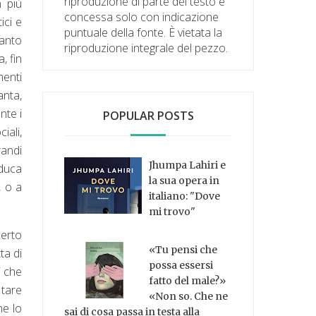
riproduzione di parte del testo è
 più
concessa solo con indicazione
ici e
puntuale della fonte. È vietata la
anto
riproduzione integrale del pezzo.
, fin
menti
anta,
nte i
POPULAR POSTS
iali,
randi
Jhumpa Lahiri e
 duca
la sua opera in
, o a
italiano: "Dove
mi trovo"
certo
«Tu pensi che
ta di
possa essersi
i che
fatto del male?»
 tare
«Non so. Che ne
me lo
sai di cosa passa in testa alla