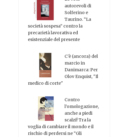
autorevoli di
Solferino e
Taurino. “La
società sospesa” contro la
precarietà lavorativa ed
esistenziale del presente
C'è (ancora) del
marcio in
Danimarca: Per
Olov Enquist, "Il
medico di corte"
Contro
l’omologazione,
anche a piedi
scalzi! Tra la
voglia di cambiare il mondo e il
rischio di perdersi ne “Gli