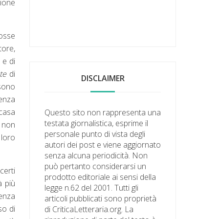
zione
fosse
tore,
 e di
te
di
DISCLAIMER
 sono
enza
 casa
Questo sito non rappresenta una
testata giornalistica, esprime il
 non
personale punto di vista degli
 loro
autori dei post e viene aggiornato
senza alcuna periodicità. Non
può pertanto considerarsi un
certi
prodotto editoriale ai sensi della
à più
legge n.62 del 2001. Tutti gli
senza
articoli pubblicati sono proprietà
so di
di CriticaLetteraria.org. La