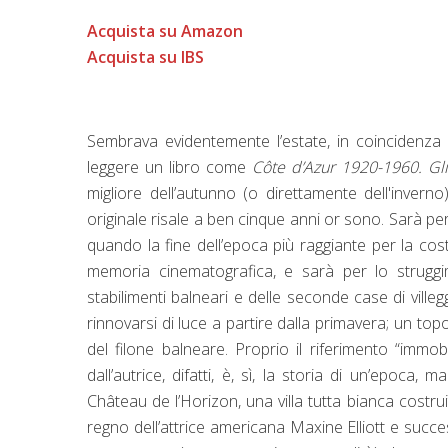
Acquista su Amazon
Acquista su IBS
Sembrava evidentemente l’estate, in coincidenza 
leggere un libro come
Côte d’Azur 1920-1960. Gli
migliore dell’autunno (o direttamente dell'inver
originale risale a ben cinque anni or sono. Sarà pe
quando la fine dell’epoca più raggiante per la cost
memoria cinematografica, e sarà per lo strugg
stabilimenti balneari e delle seconde case di villeg
rinnovarsi di luce a partire dalla primavera; un to
del filone balneare. Proprio il riferimento “immobi
dall’autrice, difatti, è, sì, la storia di un’epoca,
Château de l’Horizon, una villa tutta bianca costru
regno dell’attrice americana Maxine Elliott e succ