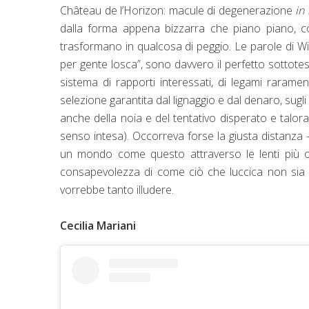
Château de l’Horizon: macule di degenerazione
in
dalla forma appena bizzarra che piano piano, com
trasformano in qualcosa di peggio. Le parole di W
per gente losca”, sono davvero il perfetto sottot
sistema di rapporti interessati, di legami raramen
selezione garantita dal lignaggio e dal denaro, sugl
anche della noia e del tentativo disperato e talora
senso intesa). Occorreva forse la giusta distanza –
un mondo come questo attraverso le lenti più ogge
consapevolezza di come ciò che luccica non sia s
vorrebbe tanto illudere.
Cecilia Mariani