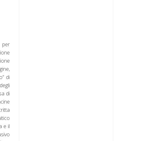
e per
gione
zione
gine,
o” di
egli
sa di
ncine
ritta
itico
 e il
usivo