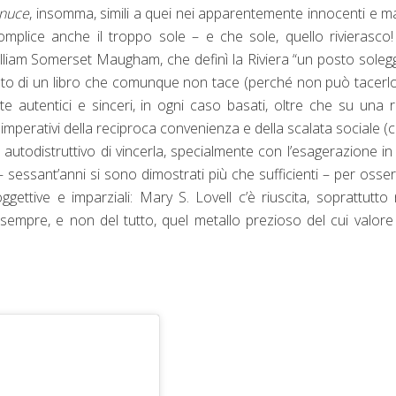
 nuce
, insomma, simili a quei nei apparentemente innocenti e m
plice anche il troppo sole – e che sole, quello rivierasco!
illiam Somerset Maugham, che definì la Riviera “un posto soleg
esto di un libro che comunque non tace (perché non può tacerl
te autentici e sinceri, in ogni caso basati, oltre che su una r
i imperativi della reciproca convenienza e della scalata sociale 
 autodistruttivo di vincerla, specialmente con l’esagerazione in
 sessant’anni si sono dimostrati più che sufficienti – per osse
ttive e imparziali: Mary S. Lovell c’è riuscita, soprattutto 
empre, e non del tutto, quel metallo prezioso del cui valore 