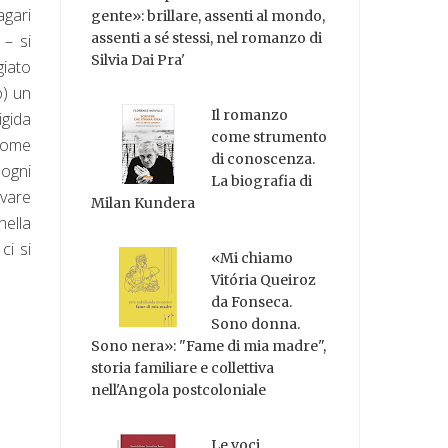
agari
gente»: brillare, assenti al mondo,
assenti a sé stessi, nel romanzo di
 – si
Silvia Dai Pra'
giato
o) un
Il romanzo
igida
come strumento
(come
di conoscenza.
 ogni
La biografia di
rvare
Milan Kundera
nella
ci si
«Mi chiamo
Vitória Queiroz
da Fonseca.
Sono donna.
Sono nera»: "Fame di mia madre",
storia familiare e collettiva
nell'Angola postcoloniale
Le voci