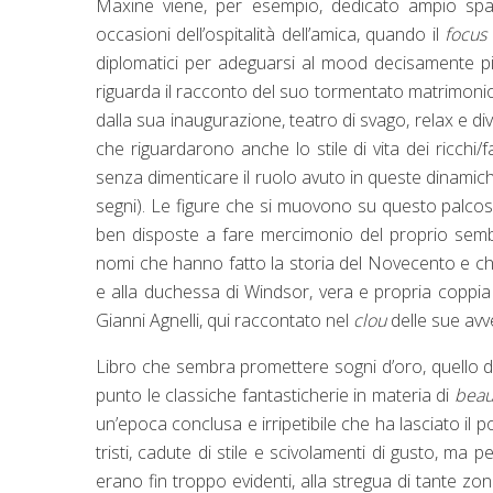
Maxine viene, per esempio, dedicato ampio spaz
occasioni dell’ospitalità dell’amica, quando il
focus
diplomatici per adeguarsi al mood decisamente p
riguarda il racconto del suo tormentato matrimonio 
dalla sua inaugurazione, teatro di svago, relax e div
che riguardarono anche lo stile di vita dei ricchi/fa
senza dimenticare il ruolo avuto in queste dinamich
segni). Le figure che si muovono su questo palcos
ben disposte a fare mercimonio del proprio sembia
nomi che hanno fatto la storia del Novecento e che
e alla duchessa di Windsor, vera e propria coppia
Gianni Agnelli, qui raccontato nel
clou
delle sue avve
Libro che sembra promettere sogni d’oro, quello di
punto le classiche fantasticherie in materia di
bea
un’epoca conclusa e irripetibile che ha lasciato il p
tristi, cadute di stile e scivolamenti di gusto, ma p
erano fin troppo evidenti, alla stregua di tante z