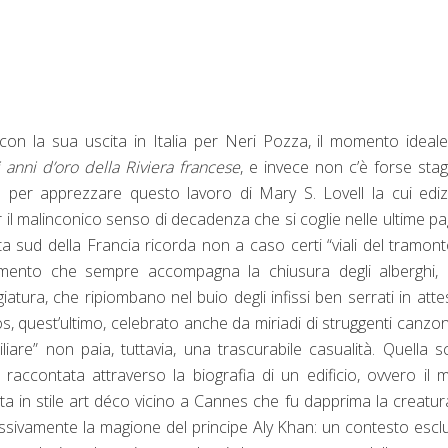
con la sua uscita in Italia per Neri Pozza, il momento ideal
 anni d’oro della Riviera francese
, e invece non c’è forse sta
no) per apprezzare questo lavoro di Mary S. Lovell la cui edi
r il malinconico senso di decadenza che si coglie nelle ultime pa
a sud della Francia ricorda non a caso certi “viali del tramont
imento che sempre accompagna la chiusura degli alberghi, d
giatura, che ripiombano nel buio degli infissi ben serrati in atte
pos, quest’ultimo, celebrato anche da miriadi di struggenti canzo
liare” non paia, tuttavia, una trascurabile casualità. Quella sc
 ma raccontata attraverso la biografia di un edificio, ovvero il m
ita in stile art déco vicino a Cannes che fu dapprima la creatura
essivamente la magione del principe Aly Khan: un contesto escl