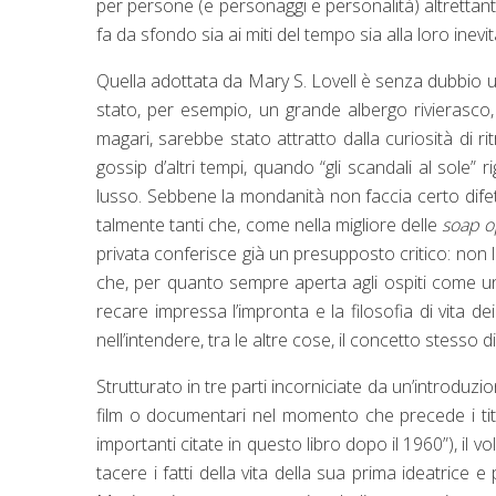
per persone (e personaggi e personalità) altrettant
fa da sfondo sia ai miti del tempo sia alla loro inevi
Quella adottata da Mary S. Lovell è senza dubbio un
stato, per esempio, un grande albergo rivierasco,
magari, sarebbe stato attratto dalla curiosità di r
gossip d’altri tempi, quando “gli scandali al sole
lusso. Sebbene la mondanità non faccia certo dife
talmente tanti che, come nella migliore delle
soap o
privata conferisce già un presupposto critico: non
che, per quanto sempre aperta agli ospiti come u
recare impressa l’impronta e la filosofia di vita de
nell’intendere, tra le altre cose, il concetto stesso di
Strutturato in tre parti incorniciate da un’introdu
film o documentari nel momento che precede i tito
importanti citate in questo libro dopo il 1960”), i
tacere i fatti della vita della sua prima ideatrice