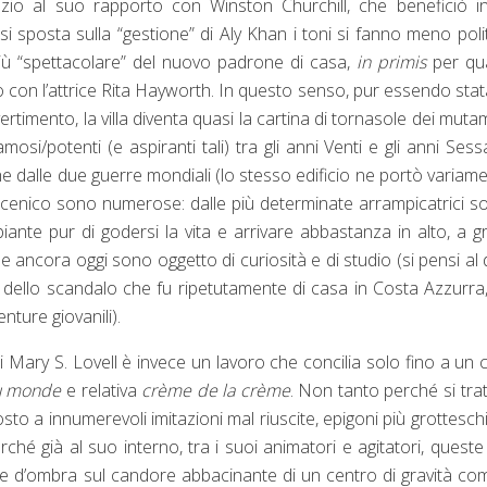
io al suo rapporto con Winston Churchill, che beneficiò in
si sposta sulla “gestione” di Aly Khan i toni si fanno meno polit
iù “spettacolare” del nuovo padrone di casa,
in primis
per qu
con l’attrice Rita Hayworth. In questo senso, pur essendo stata
ertimento, la villa diventa quasi la cartina di tornasole dei muta
mosi/potenti (e aspiranti tali) tra gli anni Venti e gli anni Sess
e dalle due guerre mondiali (lo stesso edificio ne portò variame
cenico sono numerose: dalle più determinate arrampicatrici soc
nte pur di godersi la vita e arrivare abbastanza in alto, a g
 ancora oggi sono oggetto di curiosità e di studio (si pensi al
 dello scandalo che fu ripetutamente di casa in Costa Azzurra
nture giovanili).
 Mary S. Lovell è invece un lavoro che concilia solo fino a un 
u monde
e relativa
crème de la crème
. Non tanto perché si trat
osto a innumerevoli imitazioni mal riuscite, epigoni più grottesch
erché già al suo interno, tra i suoi animatori e agitatori, queste
one d’ombra sul candore abbacinante di un centro di gravità co