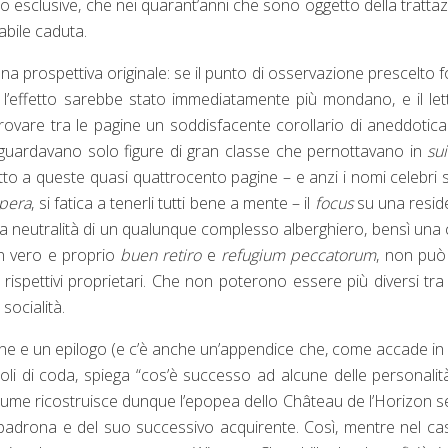
o esclusive, che nei quarant’anni che sono oggetto della tratta
tabile caduta.
a prospettiva originale: se il punto di osservazione prescelto 
 l’effetto sarebbe stato immediatamente più mondano, e il let
itrovare tra le pagine un soddisfacente corollario di aneddotica
” riguardavano solo figure di gran classe che pernottavano in
sui
tto a queste quasi quattrocento pagine – e anzi i nomi celebri
pera
, si fatica a tenerli tutti bene a mente – il
focus
su una resid
 la neutralità di un qualunque complesso alberghiero, bensì una
n vero e proprio
buen retiro
e
refugium peccatorum
, non può
i rispettivi proprietari. Che non poterono essere più diversi tra
 socialità.
zione e un epilogo (e c’è anche un’appendice che, come accade in 
li di coda, spiega “cos’è successo ad alcune delle personalit
l volume ricostruisce dunque l’epopea dello Château de l’Horizon 
 e padrona e del suo successivo acquirente. Così, mentre nel ca