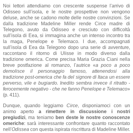
Noi lettori attendiamo con crescente suspense l'arrivo di
Odisseo sull'isola, e le nostre prospettive non vengono
deluse, anche se cadono molte delle nostre convinzioni. Se
dalla tradizione Madeline Miller rende Circe madre di
Telegono, avuto da Odisseo e cresciuto con difficoltà
sull'isola di Eea, si immagina anche un intenso incontro tra
la maga, Penelope e Telemaco. I due, accompagnati
sull'isola di Eea da Telegono dopo una serie di avventure,
raccontano il ritorno di Ulisse in modo diverso dalla
tradizione omerica. Come precisa Maria Grazia Ciani nella
breve postfazione al romanzo, l'autrice «
a poco a poco
demolisce il personaggio famoso, attenendosi alla
tradizione post-omerica che fa del signore di Itaca un essere
perverso, vile e bugiardo. Inedito sembra invece il ritratto -
ferocemente negativo - che ne fanno Penelope e Telemaco
»
(p. 411).
Dunque, quando leggiamo
Circe
, disponiamoci con un
animo aperto
a rimettere in discussione i nostri
pregiudizi
, ma teniamo
ben deste le nostre conoscenze
omeriche
: sarà interessante confrontare quanto raccontato
nell'
Odissea
con questa ispirata riscrittura di Madeline Miller.