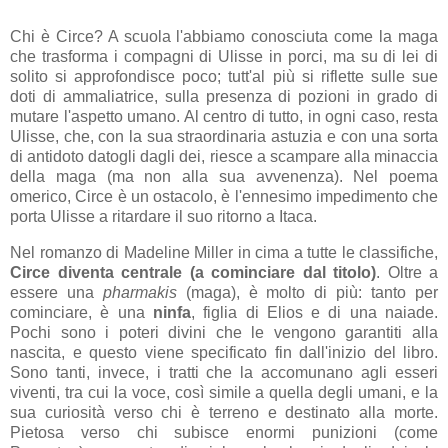
Chi è Circe? A scuola l'abbiamo conosciuta come la maga
che trasforma i compagni di Ulisse in porci, ma su di lei di
solito si approfondisce poco; tutt'al più si riflette sulle sue
doti di ammaliatrice, sulla presenza di pozioni in grado di
mutare l'aspetto umano. Al centro di tutto, in ogni caso, resta
Ulisse, che, con la sua straordinaria astuzia e con una sorta
di antidoto datogli dagli dei, riesce a scampare alla minaccia
della maga (ma non alla sua avvenenza). Nel poema
omerico, Circe è un ostacolo, è l'ennesimo impedimento che
porta Ulisse a ritardare il suo ritorno a Itaca.
Nel romanzo di Madeline Miller in cima a tutte le classifiche,
Circe diventa centrale (a cominciare dal titolo)
. Oltre a
essere una
pharmakis
(maga), è molto di più: tanto per
cominciare, è una
ninfa
, figlia di Elios e di una naiade.
Pochi sono i poteri divini che le vengono garantiti alla
nascita, e questo viene specificato fin dall'inizio del libro.
Sono tanti, invece, i tratti che la accomunano agli esseri
viventi, tra cui la voce, così simile a quella degli umani, e la
sua curiosità verso chi è terreno e destinato alla morte.
Pietosa verso chi subisce enormi punizioni (come