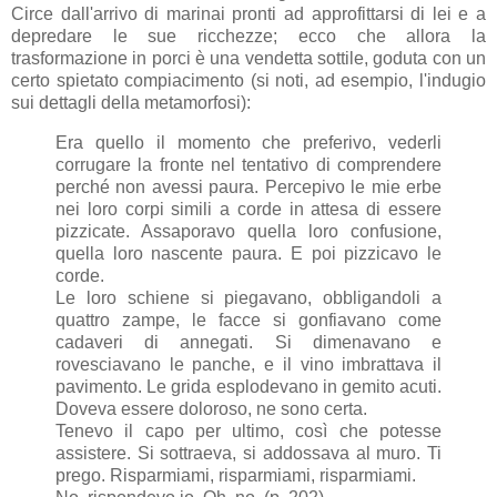
Circe dall'arrivo di marinai pronti ad approfittarsi di lei e a
depredare le sue ricchezze; ecco che allora la
trasformazione in porci è una vendetta sottile, goduta con un
certo spietato compiacimento (si noti, ad esempio, l'indugio
sui dettagli della metamorfosi):
Era quello il momento che preferivo, vederli
corrugare la fronte nel tentativo di comprendere
perché non avessi paura. Percepivo le mie erbe
nei loro corpi simili a corde in attesa di essere
pizzicate. Assaporavo quella loro confusione,
quella loro nascente paura. E poi pizzicavo le
corde.
Le loro schiene si piegavano, obbligandoli a
quattro zampe, le facce si gonfiavano come
cadaveri di annegati. Si dimenavano e
rovesciavano le panche, e il vino imbrattava il
pavimento. Le grida esplodevano in gemito acuti.
Doveva essere doloroso, ne sono certa.
Tenevo il capo per ultimo, così che potesse
assistere. Si sottraeva, si addossava al muro. Ti
prego. Risparmiami, risparmiami, risparmiami.