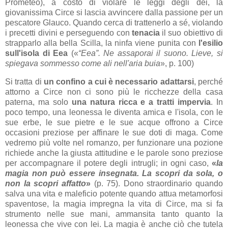
Prometeo), a costo di violare le leggi degli dei, la
giovanissima Circe si lascia avvincere dalla passione per un
pescatore Glauco. Quando cerca di trattenerlo a sé, violando
i precetti divini e perseguendo con
tenacia
il suo obiettivo di
strapparlo alla bella Scilla, la ninfa viene punita con
l'esilio
sull'isola di Eea
(«
“Eea”. Ne assaporai il suono. Lieve, si
spiegava sommesso come ali nell'aria buia
», p. 100)
Si tratta di
un confino a cui è necessario adattarsi
, perché
attorno a Circe non ci sono più le ricchezze della casa
paterna, ma solo
una natura ricca e a tratti impervia
. In
poco tempo, una leonessa le diventa amica e l'isola, con le
sue erbe, le sue pietre e le sue acque offrono a Circe
occasioni preziose per affinare le sue doti di maga. Come
vedremo più volte nel romanzo, per funzionare una pozione
richiede anche la giusta attitudine e le parole sono preziose
per accompagnare il potere degli intrugli; in ogni caso,
«
la
magia non può essere insegnata. La scopri da sola, o
non la scopri affatto
»
(p. 75). Dono straordinario quando
salva una vita e maleficio potente quando attua metamorfosi
spaventose, la magia impregna la vita di Circe, ma si fa
strumento nelle sue mani, ammansita tanto quanto la
leonessa che vive con lei. La magia è anche ciò che tutela