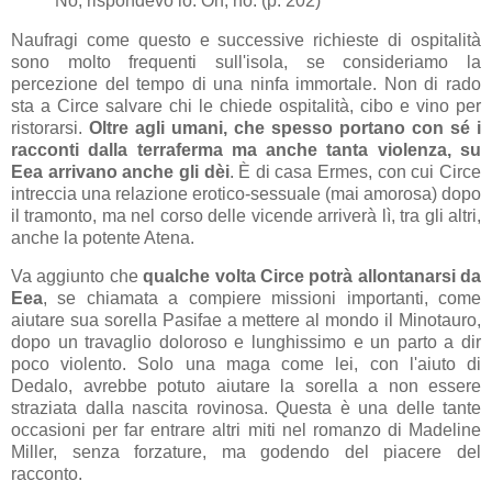
No, rispondevo io. Oh, no. (p. 202)
Naufragi come questo e successive richieste di ospitalità
sono molto frequenti sull'isola, se consideriamo la
percezione del tempo di una ninfa immortale. Non di rado
sta a Circe salvare chi le chiede ospitalità, cibo e vino per
ristorarsi.
Oltre agli umani, che spesso portano con sé i
racconti dalla terraferma ma anche tanta violenza, su
Eea arrivano anche gli dèi
. È di casa Ermes, con cui Circe
intreccia una relazione erotico-sessuale (mai amorosa) dopo
il tramonto, ma nel corso delle vicende arriverà lì, tra gli altri,
anche la potente Atena.
Va aggiunto che
qualche volta Circe potrà allontanarsi da
Eea
, se chiamata a compiere missioni importanti, come
aiutare sua sorella Pasifae a mettere al mondo il Minotauro,
dopo un travaglio doloroso e lunghissimo e un parto a dir
poco violento. Solo una maga come lei, con l'aiuto di
Dedalo, avrebbe potuto aiutare la sorella a non essere
straziata dalla nascita rovinosa. Questa è una delle tante
occasioni per far entrare altri miti nel romanzo di Madeline
Miller, senza forzature, ma godendo del piacere del
racconto.