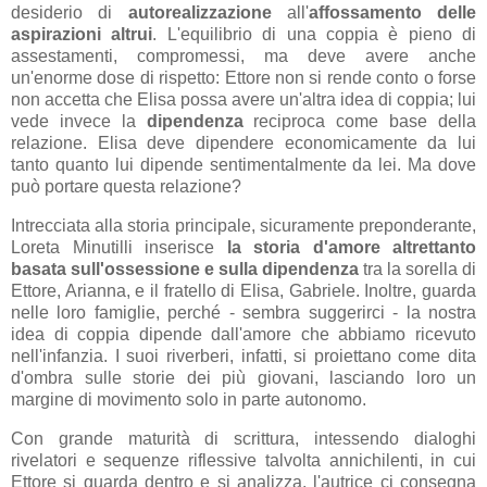
desiderio di
autorealizzazione
all'
affossamento delle
aspirazioni altrui
. L'equilibrio di una coppia è pieno di
assestamenti, compromessi, ma deve avere anche
un'enorme dose di rispetto: Ettore non si rende conto o forse
non accetta che Elisa possa avere un'altra idea di coppia; lui
vede invece la
dipendenza
reciproca come base della
relazione. Elisa deve dipendere economicamente da lui
tanto quanto lui dipende sentimentalmente da lei. Ma dove
può portare questa relazione?
Intrecciata alla storia principale, sicuramente preponderante,
Loreta Minutilli inserisce
la storia d'amore altrettanto
basata sull'ossessione e sulla dipendenza
tra la sorella di
Ettore, Arianna, e il fratello di Elisa, Gabriele. Inoltre, guarda
nelle loro famiglie, perché - sembra suggerirci - la nostra
idea di coppia dipende dall'amore che abbiamo ricevuto
nell'infanzia. I suoi riverberi, infatti, si proiettano come dita
d'ombra sulle storie dei più giovani, lasciando loro un
margine di movimento solo in parte autonomo.
Con grande maturità di scrittura, intessendo dialoghi
rivelatori e sequenze riflessive talvolta annichilenti, in cui
Ettore si guarda dentro e si analizza, l'autrice ci consegna