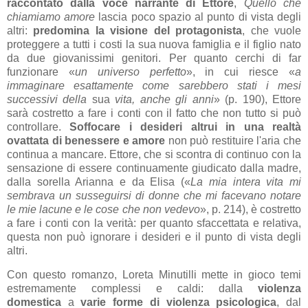
raccontato dalla voce narrante di Ettore
,
Quello che
chiamiamo amore
lascia poco spazio al punto di vista degli
altri:
predomina la visione del protagonista
, che vuole
proteggere a tutti i costi la sua nuova famiglia e il figlio nato
da due giovanissimi genitori. Per quanto cerchi di far
funzionare «
un universo perfetto
», in cui riesce «
a
immaginare esattamente come sarebbero stati i mesi
successivi della
sua
vita, anche gli anni
» (p. 190), Ettore
sarà costretto a fare i conti con il fatto che non tutto si può
controllare.
Soffocare i desideri altrui in una realtà
ovattata di benessere e amore
non può restituire l'aria che
continua a mancare. Ettore, che si scontra di continuo con la
sensazione di essere continuamente giudicato dalla madre,
dalla sorella Arianna e da Elisa («
La mia intera vita mi
sembrava un susseguirsi di donne che mi facevano notare
le mie lacune e le cose che non vedevo
», p. 214), è costretto
a fare i conti con la verità: per quanto sfaccettata e relativa,
questa non può ignorare i desideri e il punto di vista degli
altri.
Con questo romanzo, Loreta Minutilli mette in gioco temi
estremamente complessi e caldi: dalla
violenza
domestica
a
varie forme di violenza psicologica
, dal