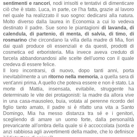
sentimenti e rancori
, nodi irrisolti e tentativi di dimenticare
ciò che è stato. Luca, in parte, ce l'ha fatta, grazie al lavoro
nel quale ha realizzato il suo sogno: dedicarsi alla natura.
Molto diverso dalla laurea in Economia a cui lo vedeva
destinato il padre. Sue sono le piantagioni
di lavanda, di
calendula, di partenio, di menta, di salvia, di timo, di
rosmarino
che circondano la villa della madre di Mia, fiori
dai quali produce oli essenziali e da questi, prodotti di
cosmetica ed erboristeria. Mia invece aveva creduto di
farcela abbandonandosi alle scelte dell'uomo con il quale
credeva di essere felice.
Il loro incontrarsi, di nuovo, dopo tanti anni, porta
inevitabilmente a un
ritorno nella memoria
, a quella sera di
vent'anni prima. A quello che poteva essere e non è stato. La
morte di Mattia, insensata, evitabile, struggente ha
determinato le vite dei protagonisti: la madre da allora vive
in una casa-mausoleo, buia, votata al perenne ricordo del
figlio tanto amato, il padre si è rifatto una vita a Santo
Domingo, Mia ha messo distanza tra sé e i genitori,
scegliendo di amare un uomo forte, dalla personalità
prevaricante all'ombra della quale si è accoccolata (sorda e
anzi rabbiosa agli avvertimenti della madre, che lo definisce