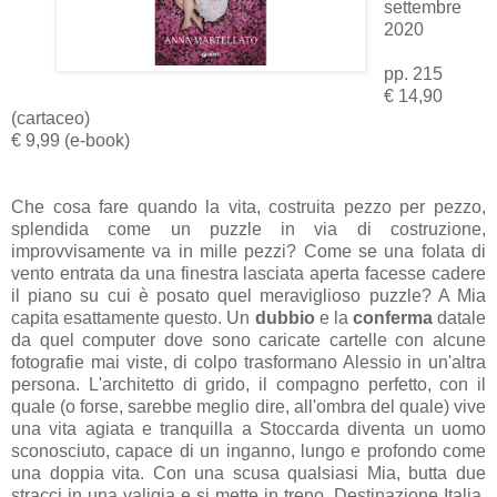
settembre
2020
pp. 215
€ 14,90
(cartaceo)
€ 9,99 (e-book)
Che cosa fare quando la vita, costruita pezzo per pezzo,
splendida come un puzzle in via di costruzione,
improvvisamente va in mille pezzi? Come se una folata di
vento entrata da una finestra lasciata aperta facesse cadere
il piano su cui è posato quel meraviglioso puzzle? A Mia
capita esattamente questo. Un
dubbio
e la
conferma
datale
da quel computer dove sono caricate cartelle con alcune
fotografie mai viste, di colpo trasformano Alessio in un'altra
persona. L'architetto di grido, il compagno perfetto, con il
quale (o forse, sarebbe meglio dire, all'ombra del quale) vive
una vita agiata e tranquilla a Stoccarda diventa un uomo
sconosciuto, capace di un inganno, lungo e profondo come
una doppia vita. Con una scusa qualsiasi Mia, butta due
stracci in una valigia e si mette in treno. Destinazione Italia,