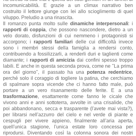
incomunicabilità. E grazie a un climax narrativo ben
costruito il lettore giunge con lei allo scioglimento di quel
viluppo. Preludio a una rinascita.
Il romanzo punta molto sulle
dinamiche interpersonali
: i
rapporti di coppia
, che possono nascondere, dietro a un
velo dorato, disfunzioni di cui nemmeno i protagonisti si
accorgono; i
rapporti familiari
delle cui difficoltà invece
sono i membri stessi della famiglia a rendersi conto,
contribuendo a fossilizzarli, a renderli duri e taglienti come
diamante; i
rapporti di amicizia
dai confini spesso troppo
labili. E anche in questa seconda prova, come ne "La prima
ora del giorno", il passato ha una
potenza redentrice
,
perché solo il coraggio di togliere la patina, che cerchiamo
di spalmare sopra vicende che ci hanno fatto male, può
portare a un vero risanamento delle ferite. E a una
trasformazione
, esattamente come fanno le cicale che
vivono anni e anni sottoterra, avvolte in una crisalide, che
poi abbandonano, secca e trasparente (l'avete mai vista?),
per librarsi nell'azzurro del cielo e nel verde di piante e
cespugli per vivere appieno, finalmente all'aria aperta,
quell'unica stagione, l'unica estate loro concessa per
riprodursi. Diventando così la colonna sonora dei nostri