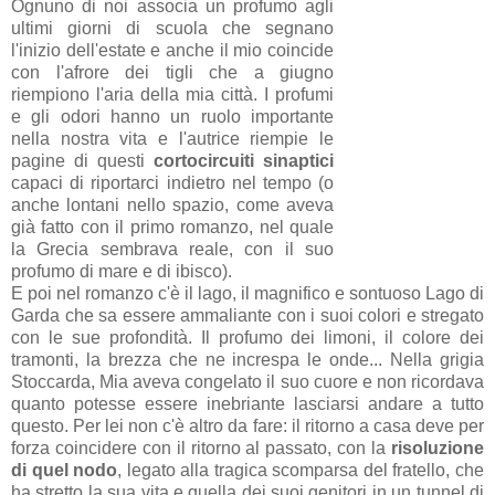
Ognuno di noi associa un profumo agli
ultimi giorni di scuola che segnano
l'inizio dell'estate e anche il mio coincide
con l'afrore dei tigli che a giugno
riempiono l'aria della mia città. I profumi
e gli odori hanno un ruolo importante
nella nostra vita e l'autrice riempie le
pagine di questi
cortocircuiti sinaptici
capaci di riportarci indietro nel tempo (o
anche lontani nello spazio, come aveva
già fatto con il primo romanzo, nel quale
la Grecia sembrava reale, con il suo
profumo di mare e di ibisco).
E poi nel romanzo c'è il lago, il magnifico e sontuoso Lago di
Garda che sa essere ammaliante con i suoi colori e stregato
con le sue profondità. Il profumo dei limoni, il colore dei
tramonti, la brezza che ne increspa le onde... Nella grigia
Stoccarda, Mia aveva congelato il suo cuore e non ricordava
quanto potesse essere inebriante lasciarsi andare a tutto
questo. Per lei non c'è altro da fare: il ritorno a casa deve per
forza coincidere con il ritorno al passato, con la
risoluzione
di quel nodo
, legato alla tragica scomparsa del fratello, che
ha stretto la sua vita e quella dei suoi genitori in un tunnel di