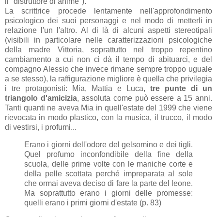
il "distruttore di anime").
La scrittrice procede lentamente nell'approfondimento
psicologico dei suoi personaggi e nel modo di metterli in
relazione l'un l'altro. Al di là di alcuni aspetti stereotipali
(visibili in particolare nelle caratterizzazioni psicologiche
della madre Vittoria, soprattutto nel troppo repentino
cambiamento a cui non ci dà il tempo di abituarci, e del
compagno Alessio che invece rimane sempre troppo uguale
a se stesso), la raffigurazione migliore è quella che privilegia
i tre protagonisti: Mia, Mattia e Luca,
tre punte di un
triangolo d'amicizia
, assoluta come può essere a 15 anni.
Tanti quanti ne aveva Mia in quell'estate del 1999 che viene
rievocata in modo plastico, con la musica, il trucco, il modo
di vestirsi, i profumi...
Erano i giorni dell'odore del gelsomino e dei tigli.
Quel profumo inconfondibile della fine della
scuola, delle prime volte con le maniche corte e
della pelle scottata perché impreparata al sole
che ormai aveva deciso di fare la parte del leone.
Ma soprattutto erano i giorni delle promesse:
quelli erano i primi giorni d'estate (p. 83)