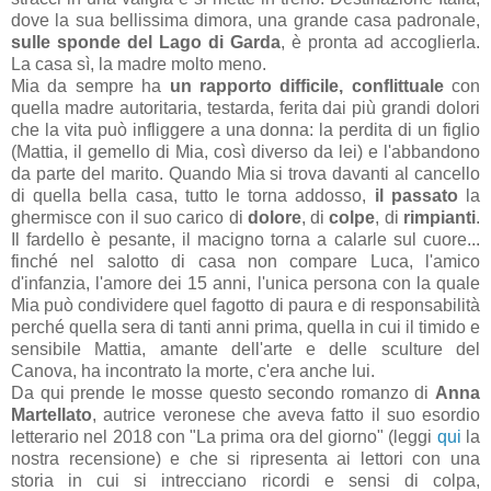
dove la sua bellissima dimora, una grande casa padronale,
sulle sponde del Lago di Garda
, è pronta ad accoglierla.
La casa sì, la madre molto meno.
Mia da sempre ha
un rapporto difficile, conflittuale
con
quella madre autoritaria, testarda, ferita dai più grandi dolori
che la vita può infliggere a una donna: la perdita di un figlio
(Mattia, il gemello di Mia, così diverso da lei) e l'abbandono
da parte del marito. Quando Mia si trova davanti al cancello
di quella bella casa, tutto le torna addosso,
il passato
la
ghermisce con il suo carico di
dolore
, di
colpe
, di
rimpianti
.
Il fardello è pesante, il macigno torna a calarle sul cuore...
finché nel salotto di casa non compare Luca, l'amico
d'infanzia, l'amore dei 15 anni, l'unica persona con la quale
Mia può condividere quel fagotto di paura e di responsabilità
perché quella sera di tanti anni prima, quella in cui il timido e
sensibile Mattia, amante dell'arte e delle sculture del
Canova, ha incontrato la morte, c'era anche lui.
Da qui prende le mosse questo secondo romanzo di
Anna
Martellato
, autrice veronese che aveva fatto il suo esordio
letterario nel 2018 con "La prima ora del giorno" (leggi
qui
la
nostra recensione) e che si ripresenta ai lettori con una
storia in cui si intrecciano ricordi e sensi di colpa,