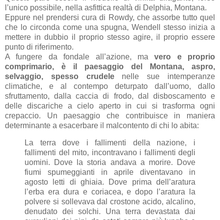
l’unico possibile, nella asfittica realtà di Delphia, Montana.
Eppure nel prendersi cura di Rowdy, che assorbe tutto quel
che lo circonda come una spugna, Wendell stesso inizia a
mettere in dubbio il proprio stesso agire, il proprio essere
punto di riferimento.
A fungere da fondale all’azione, ma
vero e proprio
comprimario, è il paesaggio del Montana, aspro,
selvaggio, spesso crudele
nelle sue intemperanze
climatiche, e al contempo deturpato dall’uomo, dallo
sfruttamento, dalla caccia di frodo, dal disboscamento e
delle discariche a cielo aperto in cui si trasforma ogni
crepaccio. Un paesaggio che contribuisce in maniera
determinante a esacerbare il malcontento di chi lo abita:
La terra dove i fallimenti della nazione, i
fallimenti del mito, incontravano i fallimenti degli
uomini. Dove la storia andava a morire. Dove
fiumi spumeggianti in aprile diventavano in
agosto letti di ghiaia. Dove prima dell’aratura
l’erba era dura e coriacea, e dopo l’aratura la
polvere si sollevava dal crostone acido, alcalino,
denudato dei solchi. Una terra devastata dai