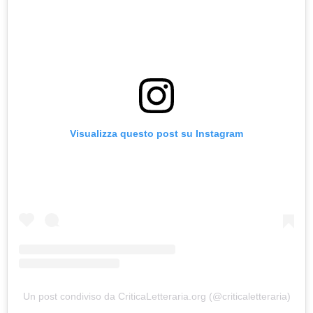
Visualizza questo post su Instagram
Un post condiviso da CriticaLetteraria.org (@criticaletteraria)