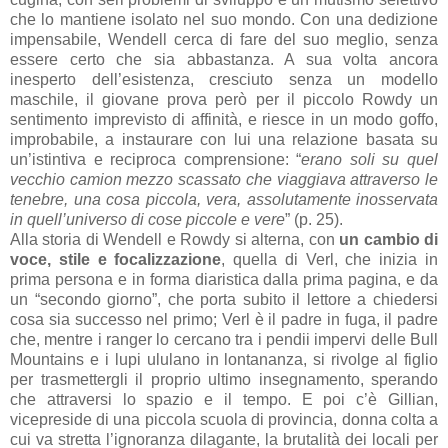
che lo mantiene isolato nel suo mondo. Con una dedizione
impensabile, Wendell cerca di fare del suo meglio, senza
essere certo che sia abbastanza. A sua volta ancora
inesperto dell’esistenza, cresciuto senza un modello
maschile, il giovane prova però per il piccolo Rowdy un
sentimento imprevisto di affinità, e riesce in un modo goffo,
improbabile, a instaurare con lui una relazione basata su
un’istintiva e reciproca comprensione: “
erano soli su quel
vecchio camion mezzo scassato che viaggiava attraverso le
tenebre, una cosa piccola, vera, assolutamente inosservata
in quell’universo di cose piccole e vere
” (p. 25).
Alla storia di Wendell e Rowdy si alterna, con
un cambio di
voce, stile e focalizzazione
, quella di Verl, che inizia in
prima persona e in forma diaristica dalla prima pagina, e da
un “secondo giorno”, che porta subito il lettore a chiedersi
cosa sia successo nel primo; Verl è il padre in fuga, il padre
che, mentre i ranger lo cercano tra i pendii impervi delle Bull
Mountains e i lupi ululano in lontananza, si rivolge al figlio
per trasmettergli il proprio ultimo insegnamento, sperando
che attraversi lo spazio e il tempo. E poi c’è Gillian,
vicepreside di una piccola scuola di provincia, donna colta a
cui va stretta l’ignoranza dilagante, la brutalità dei locali per