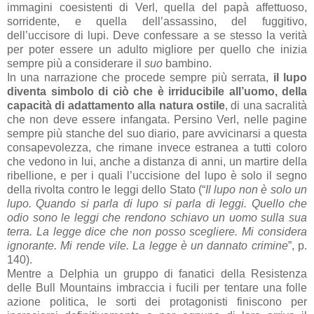
immagini coesistenti di Verl, quella del papà affettuoso,
sorridente, e quella dell’assassino, del fuggitivo,
dell’uccisore di lupi. Deve confessare a se stesso la verità
per poter essere un adulto migliore per quello che inizia
sempre più a considerare il
suo
bambino.
In una narrazione che procede sempre più serrata,
il lupo
diventa simbolo di ciò che è irriducibile all’uomo, della
capacità di adattamento alla natura ostile
, di una sacralità
che non deve essere infangata. Persino Verl, nelle pagine
sempre più stanche del suo diario, pare avvicinarsi a questa
consapevolezza, che rimane invece estranea a tutti coloro
che vedono in lui, anche a distanza di anni, un martire della
ribellione, e per i quali l’uccisione del lupo è solo il segno
della rivolta contro le leggi dello Stato (“
Il lupo non è solo un
lupo. Quando si parla di lupo si parla di leggi. Quello che
odio sono le leggi che rendono schiavo un uomo sulla sua
terra. La legge dice che non posso scegliere. Mi considera
ignorante. Mi rende vile. La legge è un dannato crimine
”, p.
140).
Mentre a Delphia un gruppo di fanatici della Resistenza
delle Bull Mountains imbraccia i fucili per tentare una folle
azione politica, le sorti dei protagonisti finiscono per