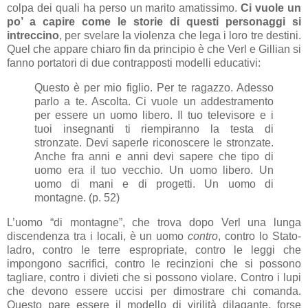
colpa dei quali ha perso un marito amatissimo.
Ci vuole un
po’ a capire come le storie di questi personaggi si
intreccino
, per svelare la violenza che lega i loro tre destini.
Quel che appare chiaro fin da principio è che Verl e Gillian si
fanno portatori di due contrapposti modelli educativi:
Questo è per mio figlio. Per te ragazzo. Adesso
parlo a te. Ascolta. Ci vuole un addestramento
per essere un uomo libero. Il tuo televisore e i
tuoi insegnanti ti riempiranno la testa di
stronzate. Devi saperle riconoscere le stronzate.
Anche fra anni e anni devi sapere che tipo di
uomo era il tuo vecchio. Un uomo libero. Un
uomo di mani e di progetti. Un uomo di
montagne. (p. 52)
L’uomo “di montagne”, che trova dopo Verl una lunga
discendenza tra i locali, è un uomo
contro
, contro lo Stato-
ladro, contro le terre espropriate, contro le leggi che
impongono sacrifici, contro le recinzioni che si possono
tagliare, contro i divieti che si possono violare. Contro i lupi
che devono essere uccisi per dimostrare chi comanda.
Questo pare essere il modello di virilità dilagante, forse