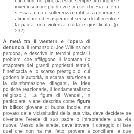
curculioni dei pini, da estati sempre più lunghe e
inverni sempre più brevi e più secchi. Era la terra
stessa a creare sofferenza e rabbia, a generare e
alimentare ed esasperare il senso di fallimento e
la paura, una violenza cruda e giustificata. (p.
232)
A metà tra il western e l’opera di
denuncia
, il romanzo di Joe Wilkins non
perdona, e descrive in termini precisi i
problemi che affliggono il Montana (lo
strapotere dei grandi proprietari terrieri,
l’inefficacia e lo scarso prestigio di cui
godono le autorità, la scarsa istruzione e
la disinformazione dilaganti, le idee
politiche reazionarie, il fondamentalismo
religioso...). La figura di Wendell, in
particolare, viene descritta come
figura
in bilico
: giovane di buona indole, ma
provato dalle vicissitudini della sua vita, deve decidere se
diventare l’erede di suo padre o intraprendere una via
nuova. Messo alle strette, deve trovare il coraggio di fare
quel che non ha mai fatto: provare a conciliare le due