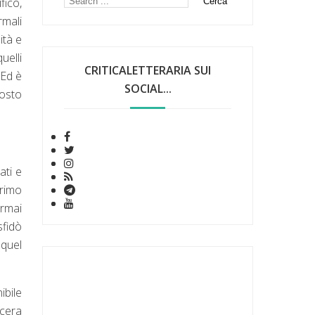
fico,
rmali
ità e
uelli
CRITICALETTERARIA SUI
 Ed è
SOCIAL...
posto
ati e
primo
ormai
sfidò
 quel
ibile
lcera