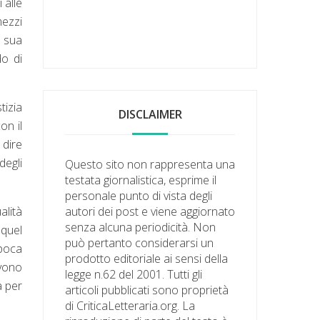
 alle
mezzi
a sua
do di
tizia
DISCLAIMER
on il
 dire
degli
Questo sito non rappresenta una
testata giornalistica, esprime il
personale punto di vista degli
alità
autori dei post e viene aggiornato
senza alcuna periodicità. Non
 quel
può pertanto considerarsi un
epoca
prodotto editoriale ai sensi della
evono
legge n.62 del 2001. Tutti gli
a per
articoli pubblicati sono proprietà
di CriticaLetteraria.org. La