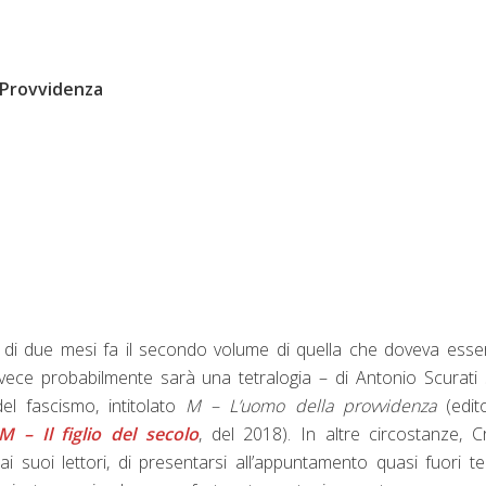
 Provvidenza
 di due mesi fa il secondo volume di quella che doveva esse
nvece probabilmente sarà una tetralogia – di Antonio Scurati 
el fascismo, intitolato
M – L’uomo della provvidenza
(edit
M – Il figlio del secolo
, del 2018). In altre circostanze, Cr
i suoi lettori, di presentarsi all’appuntamento quasi fuori 