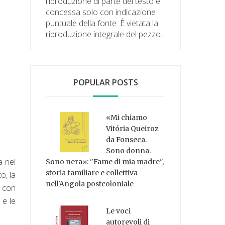
riproduzione di parte del testo è
concessa solo con indicazione
puntuale della fonte. È vietata la
riproduzione integrale del pezzo.
POPULAR POSTS
«Mi chiamo
Vitória Queiroz
da Fonseca.
Sono donna.
a nel
Sono nera»: "Fame di mia madre",
storia familiare e collettiva
o, la
nell'Angola postcoloniale
, con
 e le
Le voci
autorevoli di