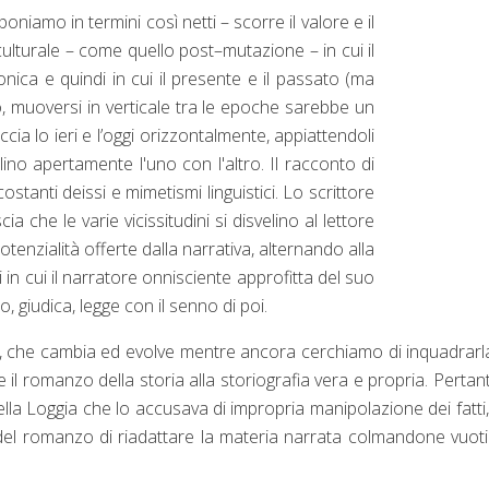
niamo in termini così netti – scorre il valore e il
culturale – come quello post–mutazione – in cui il
ica e quindi in cui il presente e il passato (ma
tro, muoversi in verticale tra le epoche sarebbe un
cia lo ieri e l’oggi orizzontalmente, appiattendoli
rlino apertamente l'uno con l'altro. Il racconto di
ostanti deissi e mimetismi linguistici. Lo scrittore
a che le varie vicissitudini si disvelino al lettore
otenzialità offerte dalla narrativa, alternando alla
i in cui il narratore onnisciente approfitta del suo
o, giudica, legge con il senno di poi.
e, che cambia ed evolve mentre ancora cerchiamo di inquadrarl
 il romanzo della storia alla storiografia vera e propria. Pertant
ella Loggia che lo accusava di impropria manipolazione dei fatti
à del romanzo di riadattare la materia narrata colmandone vuoti