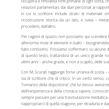
recupera e rimodella fonti primarie di ogni sorta, che 
relazioni parlamentari, dai diari personali ai rapport
in cui lo scrittore include stralci di materiale
ricostruzione storica da un lato, e svela – met
procedere, dall’altro.
Per ragioni di spazio, non possiamo qui scendere tr
all’enorme mole di elementi in ballo – bisognerebbe 
fiato cortissimo. Possiamo soffermarci su alcune de
di questo testo, trattandosi di un unico grande ro
ultimi anni – anche grazie, e non a scapito, delle s
Con M, Scurati raggiunge forse un’area di sosta – c
sia di scrittore che di critico. In un certo senso
“romanzo della dopostoria” che lui stesso aveva te
dell’inesperienza e della cronaca sapere, conoscer
sempre passare per una trasmutazione mediatica. Un
riappropriarci di quella stagione, per ritradurla e da