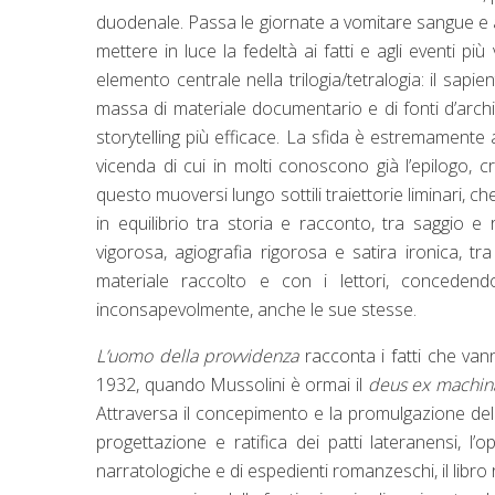
duodenale. Passa le giornate a vomitare sangue e a 
mettere in luce la fedeltà ai fatti e agli eventi pi
elemento centrale nella trilogia/tetralogia: il sap
massa di materiale documentario e di fonti d’archi
storytelling più efficace. La sfida è estremamente
vicenda di cui in molti conoscono già l’epilogo, 
questo muoversi lungo sottili traiettorie liminari, ch
in equilibrio tra storia e racconto, tra saggio e 
vigorosa, agiografia rigorosa e satira ironica, tra
materiale raccolto e con i lettori, conceden
inconsapevolmente, anche le sue stesse.
L’uomo della provvidenza
racconta i fatti che van
1932, quando Mussolini è ormai il
deus ex machin
Attraversa il concepimento e la promulgazione delle 
progettazione e ratifica dei patti lateranensi, l’
narratologiche e di espedienti romanzeschi, il libro 