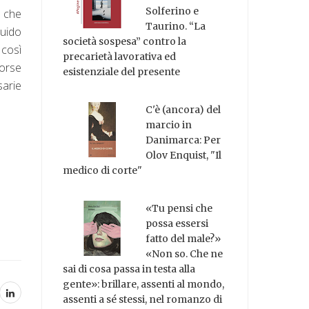
Solferino e
 che
Taurino. “La
Guido
società sospesa” contro la
 così
precarietà lavorativa ed
forse
esistenziale del presente
arie
C'è (ancora) del
marcio in
Danimarca: Per
Olov Enquist, "Il
medico di corte"
«Tu pensi che
possa essersi
fatto del male?»
«Non so. Che ne
sai di cosa passa in testa alla
gente»: brillare, assenti al mondo,
assenti a sé stessi, nel romanzo di