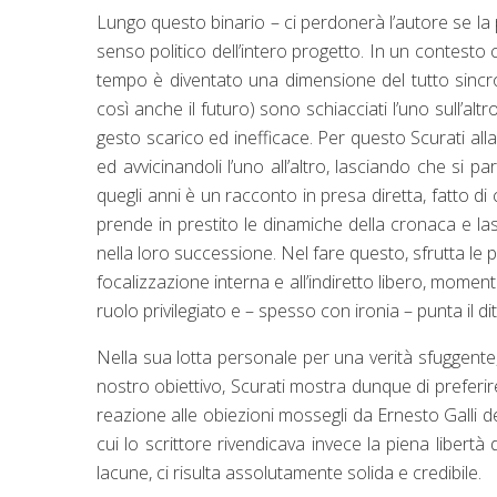
Lungo questo binario – ci perdonerà l’autore se la po
senso politico dell’intero progetto. In un contesto 
tempo è diventato una dimensione del tutto sincron
così anche il futuro) sono schiacciati l’uno sull’al
gesto scarico ed inefficace. Per questo Scurati allac
ed avvicinandoli l’uno all’altro, lasciando che si pa
quegli anni è un racconto in presa diretta, fatto di c
prende in prestito le dinamiche della cronaca e lasci
nella loro successione. Nel fare questo, sfrutta le p
focalizzazione interna e all’indiretto libero, moment
ruolo privilegiato e – spesso con ironia – punta il dit
Nella sua lotta personale per una verità sfuggent
nostro obiettivo, Scurati mostra dunque di preferire
reazione alle obiezioni mossegli da Ernesto Galli d
cui lo scrittore rivendicava invece la piena libert
lacune, ci risulta assolutamente solida e credibile.