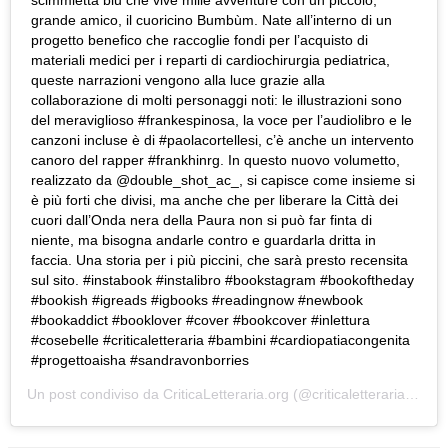
grande amico, il cuoricino Bumbùm. Nate all’interno di un
progetto benefico che raccoglie fondi per l’acquisto di
materiali medici per i reparti di cardiochirurgia pediatrica,
queste narrazioni vengono alla luce grazie alla
collaborazione di molti personaggi noti: le illustrazioni sono
del meraviglioso #frankespinosa, la voce per l’audiolibro e le
canzoni incluse è di #paolacortellesi, c’è anche un intervento
canoro del rapper #frankhinrg. In questo nuovo volumetto,
realizzato da @double_shot_ac_, si capisce come insieme si
è più forti che divisi, ma anche che per liberare la Città dei
cuori dall’Onda nera della Paura non si può far finta di
niente, ma bisogna andarle contro e guardarla dritta in
faccia. Una storia per i più piccini, che sarà presto recensita
sul sito. #instabook #instalibro #bookstagram #bookoftheday
#bookish #igreads #igbooks #readingnow #newbook
#bookaddict #booklover #cover #bookcover #inlettura
#cosebelle #criticaletteraria #bambini #cardiopatiacongenita
#progettoaisha #sandravonborries
Un post condiviso da
CriticaLetteraria.org
(@criticaletteraria) in data: