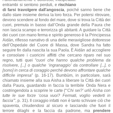
entrambi si sentono perduti, e
rischiano
di farsi travolgere dall’angoscia
, poiché sanno bene che
dallo stare insieme deriva la loro forza. Per potersi ritrovare,
devono scendere al fondo del mare, dove si trova la Città dei
cuori, premuta in basso dall’Onda grande della Paura che
non lascia scampo e terrorizza gli abitanti. A guidare la Città
dei cuori con mano ferma e spirito generoso è la Principessa
Aidán, riflesso narrativo di una delle meravigliose dottoresse
dell’Ospedale del Cuore di Massa, dove Sandra ha fatto
seguire fin dalla nascita la sua Paola. È Aidán ad accogliere
e consolare i cuoricini afflitti che cercano riparo nel suo
regno, tutti quei “
cuori che hanno qualche problema da
risolvere, [...] o qualche ‘ingranaggio’ da controllare [...], o
[sono] in cerca di coraggio perché devono affrontare qualche
difficile impresa
” (p. 16-17). Bumbùm, in particolare, sarà
chiamato insieme alla sua Aisha a liberare la Città dei cuori
dalla Paura, guardando in faccia la terribile Onda Nera e
costringendola a scoprire le carte (“
‘Chi sei?’ urlò Aisha con
tutte le sue forze ‘cosa vuoi? Fermati, voglio vederti in
faccia’
”, p. 31). Il coraggio infatti non è tanto schivare ciò che
spaventa, chiudendosi al sicuro e lasciando che fuori il
terrore dilaghi e la faccia da padrone, ma
prendere