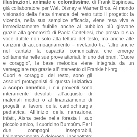
illustrazioni, animate e coloratissime
, di Frank Espinosa,
già collaboratore per Walt Disney e Warner Bros. Al mondo
visionario della fiaba rimanda del resto tutto il progetto: la
vicenda, nella sua semplice efficacia, viene resa viva e
immediatamente fruibile anche al pubblico più giovane
grazie alla generosità di Paola Cortellesi, che presta la sua
voce duttile non solo alla lettura del testo, ma anche alle
canzoni di accompagnamento – rivelando tra l’altro anche
nel cantato la capacità comunicativa che emerge
solitamente nelle sue prove attoriali. In uno dei brani, “Cuore
e coraggio”, la base melodica viene integrata da un
verseggiare rap grazie all’intervento di Frankie hi-nrg.
Cuori e coraggio, del resto, sono gli
assoluti protagonisti di questa
iniziativa
a scopo benefico
, i cui proventi sono
interamente devoluti all’acquisto di
materiali medici o al finanziamento di
progetti a favore della cardiochirurgia
pediatrica. All’inizio della narrazione,
infatti, Aisha perde nella foresta il suo
piccolo amico, il cuoricino Bumbùm. Per i
due compagni inseparabili,
l’allontanamento è doloroso, inaspettato: