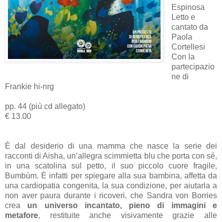
Espinosa
Letto e
cantato da
Paola
Cortellesi
Con la
partecipazio
ne di
Frankie hi-nrg
pp. 44 (più cd allegato)
€ 13.00
È dal desiderio di una mamma che nasce la serie dei
racconti di Aisha, un’allegra scimmietta blu che porta con sé,
in una scatolina sul petto, il suo piccolo cuore fragile,
Bumbùm. È infatti per spiegare alla sua bambina, affetta da
una cardiopatia congenita, la sua condizione, per aiutarla a
non aver paura durante i ricoveri, che Sandra von Borries
crea
un universo incantato, pieno di immagini e
metafore
, restituite anche visivamente grazie alle