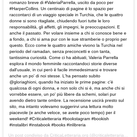
romanzo breve di #ValeriaParrella, uscito da poco per
#HarperCollins. Un centinaio di pagine è lo spazio per
raccontarci di un viaggio speciale in Turchia, che le quattro
donne si sono ritagliate, chiudendo fuori tutte le loro
responsabilità, gli affetti, gli impegni, le preoccupazioni. E
anche il passato. Per volare insieme a chi si conosce bene e
a fondo, a chi si ama pur con le sue stramberie o proprio per
questo. Ecco come le quattro amiche vivono la Turchia nel
periodo del ramadan, senza preconcetti e con tanta,
tantissima curiosità. Come ci ha abituati, Valeria Parrella
esplora il mondo femminile raccontandoci storie diverse
dall'usuale, in cui però è facile immedesimarsi e trovare
anche un po' di noi stesse. L'ha pensato subito
@gloriaghioni, quando ha iniziato le prime pagine: c'è
qualcosa di ogni donna, e non solo chi si è, ma anche chi si
vorrebbe essere, un po' più libere da schemi, solari pur
avendo dietro tante ombre. La recensione uscirà presto sul
sito, ma intanto volevamo suggerirvi una lettura molto
piacevole (e anche veloce, se avete poco tempo) per il
weekend! #Criticaletteraria #bookstagram #bookish
#instalibri #instabook #books #inlibreria
Un post condiviso da
CriticaLetteraria.org
(@criticaletteraria) in data: