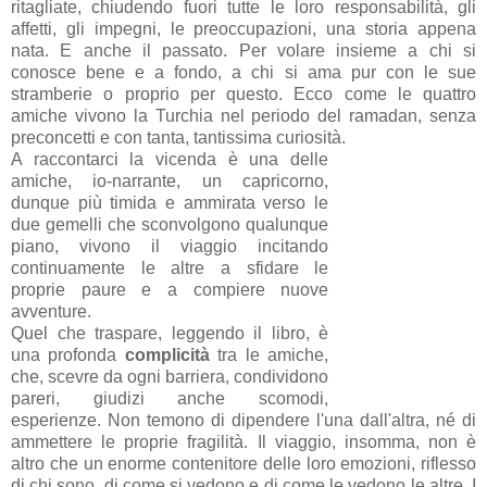
ritagliate, chiudendo fuori tutte le loro responsabilità, gli
affetti, gli impegni, le preoccupazioni, una storia appena
nata. E anche il passato. Per volare insieme a chi si
conosce bene e a fondo, a chi si ama pur con le sue
stramberie o proprio per questo. Ecco come le quattro
amiche vivono la Turchia nel periodo del ramadan, senza
preconcetti e con tanta, tantissima curiosità.
A raccontarci la vicenda è una delle
amiche, io-narrante, un capricorno,
dunque più timida e ammirata verso le
due gemelli che sconvolgono qualunque
piano, vivono il viaggio incitando
continuamente le altre a sfidare le
proprie paure e a compiere nuove
avventure.
Quel che traspare, leggendo il libro, è
una profonda
complicità
tra le amiche,
che, scevre da ogni barriera, condividono
pareri, giudizi anche scomodi,
esperienze. Non temono di dipendere l'una dall'altra, né di
ammettere le proprie fragilità. Il viaggio, insomma, non è
altro che un enorme contenitore delle loro emozioni, riflesso
di chi sono, di come si vedono e di come le vedono le altre. I