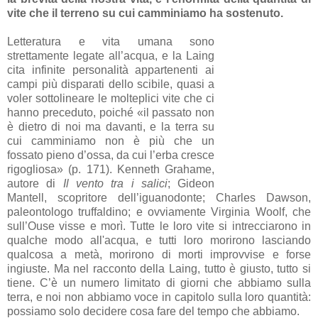
vite che il terreno su cui camminiamo ha sostenuto.
Letteratura e vita umana sono
strettamente legate all’acqua, e la Laing
cita infinite personalità appartenenti ai
campi più disparati dello scibile, quasi a
voler sottolineare le molteplici vite che ci
hanno preceduto, poiché «il passato non
è dietro di noi ma davanti, e la terra su
cui camminiamo non è più che un
fossato pieno d’ossa, da cui l’erba cresce
rigogliosa» (p. 171). Kenneth Grahame,
autore di
Il vento tra i salici
; Gideon
Mantell, scopritore dell’iguanodonte; Charles Dawson,
paleontologo truffaldino; e ovviamente Virginia Woolf, che
sull’Ouse visse e morì. Tutte le loro vite si intrecciarono in
qualche modo all'acqua, e tutti loro morirono lasciando
qualcosa a metà, morirono di morti improvvise e forse
ingiuste. Ma nel racconto della Laing, tutto è giusto, tutto si
tiene. C’è un numero limitato di giorni che abbiamo sulla
terra, e noi non abbiamo voce in capitolo sulla loro quantità:
possiamo solo decidere cosa fare del tempo che abbiamo.