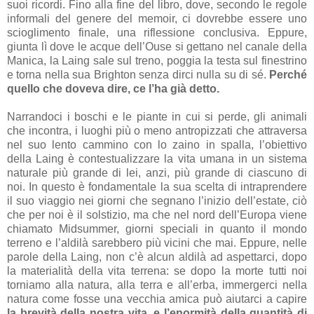
suoi ricordi. Fino alla fine del libro, dove, secondo le regole
informali del genere del memoir, ci dovrebbe essere uno
scioglimento finale, una riflessione conclusiva. Eppure,
giunta lì dove le acque dell’Ouse si gettano nel canale della
Manica, la Laing sale sul treno, poggia la testa sul finestrino
e torna nella sua Brighton senza dirci nulla su di sé.
Perché
quello che doveva dire, ce l’ha già detto.
Narrandoci i boschi e le piante in cui si perde, gli animali
che incontra, i luoghi più o meno antropizzati che attraversa
nel suo lento cammino con lo zaino in spalla, l’obiettivo
della Laing è contestualizzare la vita umana in un sistema
naturale più grande di lei, anzi, più grande di ciascuno di
noi. In questo è fondamentale la sua scelta di intraprendere
il suo viaggio nei giorni che segnano l’inizio dell’estate, ciò
che per noi è il solstizio, ma che nel nord dell’Europa viene
chiamato Midsummer, giorni speciali in quanto il mondo
terreno e l’aldilà sarebbero più vicini che mai. Eppure, nelle
parole della Laing, non c’è alcun aldilà ad aspettarci, dopo
la materialità della vita terrena: se dopo la morte tutti noi
torniamo alla natura, alla terra e all’erba, immergerci nella
natura come fosse una vecchia amica può aiutarci a capire
la brevità della nostra vita, e l’enormità della quantità di