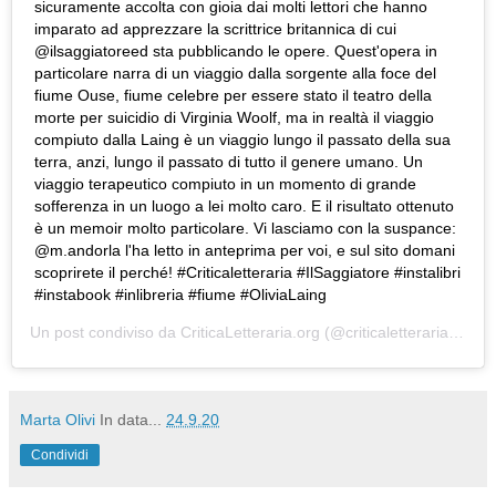
sicuramente accolta con gioia dai molti lettori che hanno
imparato ad apprezzare la scrittrice britannica di cui
@ilsaggiatoreed sta pubblicando le opere. Quest'opera in
particolare narra di un viaggio dalla sorgente alla foce del
fiume Ouse, fiume celebre per essere stato il teatro della
morte per suicidio di Virginia Woolf, ma in realtà il viaggio
compiuto dalla Laing è un viaggio lungo il passato della sua
terra, anzi, lungo il passato di tutto il genere umano. Un
viaggio terapeutico compiuto in un momento di grande
sofferenza in un luogo a lei molto caro. E il risultato ottenuto
è un memoir molto particolare. Vi lasciamo con la suspance:
@m.andorla l'ha letto in anteprima per voi, e sul sito domani
scoprirete il perché! #Criticaletteraria #IlSaggiatore #instalibri
#instabook #inlibreria #fiume #OliviaLaing
Un post condiviso da
CriticaLetteraria.org
(@criticaletteraria) in data:
Marta Olivi
In data...
24.9.20
Condividi