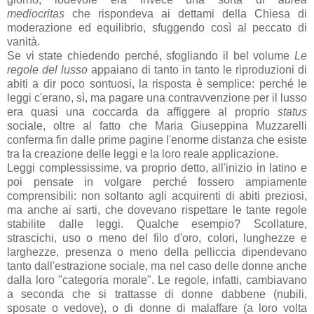
mediocritas
che rispondeva ai dettami della Chiesa di
moderazione ed equilibrio, sfuggendo così al peccato di
vanità.
Se vi state chiedendo perché, sfogliando il bel volume
Le
regole del lusso
appaiano di tanto in tanto le riproduzioni di
abiti a dir poco sontuosi, la risposta è semplice: perché le
leggi c'erano, sì, ma pagare una contravvenzione per il lusso
era quasi una coccarda da affiggere al proprio
status
sociale, oltre al fatto che Maria Giuseppina Muzzarelli
conferma fin dalle prime pagine l'enorme distanza che esiste
tra la creazione delle leggi e la loro reale applicazione.
Leggi complessissime, va proprio detto, all'inizio in latino e
poi pensate in volgare perché fossero ampiamente
comprensibili: non soltanto agli acquirenti di abiti preziosi,
ma anche ai sarti, che dovevano rispettare le tante regole
stabilite dalle leggi. Qualche esempio? Scollature,
strascichi, uso o meno del filo d'oro, colori, lunghezze e
larghezze, presenza o meno della pelliccia dipendevano
tanto dall'estrazione sociale, ma nel caso delle donne anche
dalla loro "categoria morale". Le regole, infatti, cambiavano
a seconda che si trattasse di donne dabbene (nubili,
sposate o vedove), o di donne di malaffare (a loro volta