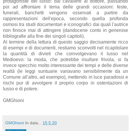
protagoniste del lusso: dal cavaliere al dottore, passando
poi ad affrontare il tema delle grandi occasioni: feste,
funerali, banchetti vengono osservati a partire da
rappresentazioni dell'epoca, secondo quella profonda
osmosi tra studi documentari e iconografici dai quali l'autrice
non finisce mai di attingere (dandocene conto in generose
bibliografie alla fine dei singoli capitoli).
Al termine della lettura di questo saggio decisamente ricco
di esempi e di documenti, restiamo sconvolti nel ricapitolare
la quantità di divieti che coinvolgevano il lusso nel
Medioevo: la moda, che potrebbe risultare frivola, si fa
invece specchio molto interessante dei tempi e delle diverse
realtà (le leggi suntuarie variavano sensibilmente da un
Comune all'altro, ad esempio), mettendo in luce paradossi e
rischi pur di avvolgere il proprio corpo in ostentazioni di
lusso e di potere.
GMGhioni
GMGhioni
In data...
15.5.20