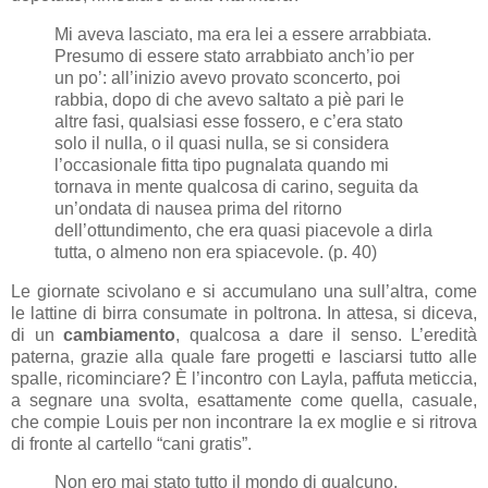
Mi aveva lasciato, ma era lei a essere arrabbiata.
Presumo di essere stato arrabbiato anch’io per
un po’: all’inizio avevo provato sconcerto, poi
rabbia, dopo di che avevo saltato a piè pari le
altre fasi, qualsiasi esse fossero, e c’era stato
solo il nulla, o il quasi nulla, se si considera
l’occasionale fitta tipo pugnalata quando mi
tornava in mente qualcosa di carino, seguita da
un’ondata di nausea prima del ritorno
dell’ottundimento, che era quasi piacevole a dirla
tutta, o almeno non era spiacevole. (p. 40)
Le giornate scivolano e si accumulano una sull’altra, come
le lattine di birra consumate in poltrona. In attesa, si diceva,
di un
cambiamento
, qualcosa a dare il senso. L’eredità
paterna, grazie alla quale fare progetti e lasciarsi tutto alle
spalle, ricominciare? È l’incontro con Layla, paffuta meticcia,
a segnare una svolta, esattamente come quella, casuale,
che compie Louis per non incontrare la ex moglie e si ritrova
di fronte al cartello “cani gratis”.
Non ero mai stato tutto il mondo di qualcuno.