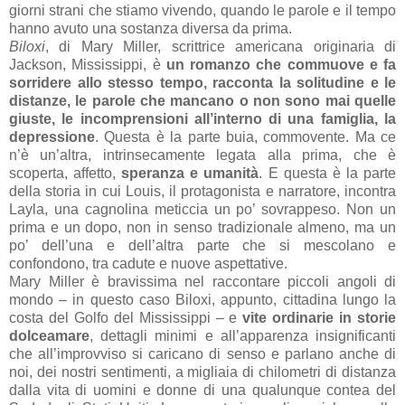
giorni strani che stiamo vivendo, quando le parole e il tempo
hanno avuto una sostanza diversa da prima.
Biloxi
, di Mary Miller, scrittrice americana originaria di
Jackson, Mississippi, è
un romanzo che commuove e fa
sorridere allo stesso tempo, racconta la solitudine e le
distanze, le parole che mancano o non sono mai quelle
giuste, le incomprensioni all’interno di una famiglia, la
depressione
. Questa è la parte buia, commovente. Ma ce
n’è un’altra, intrinsecamente legata alla prima, che è
scoperta, affetto,
speranza e umanità
. E questa è la parte
della storia in cui Louis, il protagonista e narratore, incontra
Layla, una cagnolina meticcia un po’ sovrappeso. Non un
prima e un dopo, non in senso tradizionale almeno, ma un
po’ dell’una e dell’altra parte che si mescolano e
confondono, tra cadute e nuove aspettative.
Mary Miller è bravissima nel raccontare piccoli angoli di
mondo – in questo caso Biloxi, appunto, cittadina lungo la
costa del Golfo del Mississippi – e
vite ordinarie in storie
dolceamare
, dettagli minimi e all’apparenza insignificanti
che all’improvviso si caricano di senso e parlano anche di
noi, dei nostri sentimenti, a migliaia di chilometri di distanza
dalla vita di uomini e donne di una qualunque contea del