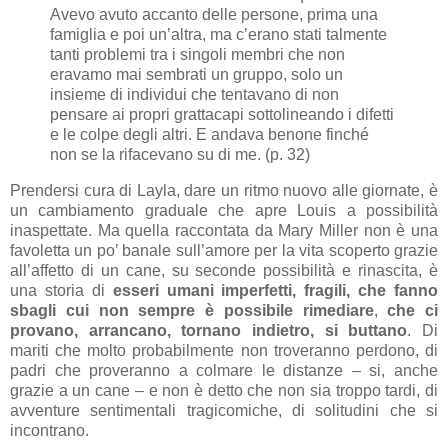
Avevo avuto accanto delle persone, prima una
famiglia e poi un’altra, ma c’erano stati talmente
tanti problemi tra i singoli membri che non
eravamo mai sembrati un gruppo, solo un
insieme di individui che tentavano di non
pensare ai propri grattacapi sottolineando i difetti
e le colpe degli altri. E andava benone finché
non se la rifacevano su di me. (p. 32)
Prendersi cura di Layla, dare un ritmo nuovo alle giornate, è
un cambiamento graduale che apre Louis a possibilità
inaspettate. Ma quella raccontata da Mary Miller non è una
favoletta un po’ banale sull’amore per la vita scoperto grazie
all’affetto di un cane, su seconde possibilità e rinascita, è
una storia di
esseri umani imperfetti, fragili, che fanno
sbagli cui non sempre è possibile rimediare
,
che ci
provano, arrancano, tornano indietro, si buttano
. Di
mariti che molto probabilmente non troveranno perdono, di
padri che proveranno a colmare le distanze – si, anche
grazie a un cane – e non è detto che non sia troppo tardi, di
avventure sentimentali tragicomiche, di solitudini che si
incontrano.