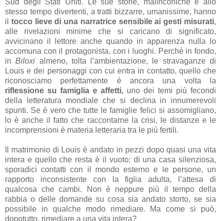
Sud degli Stati Uniti. Le sue storie, malinconiche e allo
stesso tempo divertenti, a tratti bizzarre, umanissime, hanno
il
tocco lieve di una narratrice sensibile ai gesti misurati
,
alle rivelazioni minime che si caricano di significato,
avvicinano il lettore anche quando in apparenza nulla lo
accomuna con il protagonista, con i luoghi. Perché in fondo,
in
Biloxi
almeno, tolta l’ambientazione, le stravaganze di
Louis e dei personaggi con cui entra in contatto, quello che
riconosciamo perfettamente è ancora una volta la
riflessione su famiglia e affetti,
uno dei temi più fecondi
della letteratura mondiale che si declina in innumerevoli
spunti. Se è vero che tutte le famiglie felici si assomigliano,
lo è anche il fatto che raccontarne la crisi, le distanze e le
incomprensioni è materia letteraria tra le più fertili.
Il matrimonio di Louis è andato in pezzi dopo quasi una vita
intera e quello che resta è il vuoto: di una casa silenziosa,
sporadici contatti con il mondo esterno e le persone, un
rapporto inconsistente con la figlia adulta, l’attesa di
qualcosa che cambi. Non è neppure più il tempo della
rabbia o delle domande su cosa sia andato storto, se sia
possibile in qualche modo rimediare. Ma come si può,
dopotutto, rimediare a una vita intera?