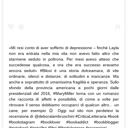
«Mi resi conto di aver sofferto di depressione – finché Layla
non era entrata nella mia vita non avevo fatto altro che
starmene seduto in poltrona. Per mesi avevo atteso che
succedesse qualcosa, e ora che era successo eravamo
ancora seduti» #Biloxi è una storia dolceamara, di vite
ordinarie, silenzi e distanze; di solitudini e mancanze. Ma
anche e soprattutto di umanissima fragilità e speranza. Sullo
sfondo della provincia americana a pochi giorni dalle
presidenziali del 2016, #MaryMiller torna con un romanzo
che racconta di affetti e possibilità, di come a volte per
ritrovare il senso dobbiamo occuparci di qualcun altro... un
cane, per esempio 😉 Oggi sul sito non perdetevi la
recensione di @deboralambruschini #CriticaLetteraria #book
#bookstagram #booklover #bookaddict #bookblogger
#instabook #instalibri #libri #libridaleggere #recensioni