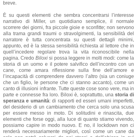
breve.
È su questi elementi che sembra concentrarsi l’interesse
narrativo di Miller, un quotidiano semplice, il normale
scorrere dei giorni, fra piccole gioie e sconfitte; non servono
alla trama grandi traumi o stravolgimenti, la sensibilità del
narratore è tutta concentrata su questi dettagli minimi,
appunto, ed è la stessa sensibilità richiesta al lettore che in
quell’incedere regolare trova la vita riconoscibile nella
pagina. Credo
Biloxi
si possa leggere in molti modi: come la
storia di un uomo e il potere salvifico dell’incontro con un
cane, come amara riflessione sulla fine dell’amore e
l’incapacità di comprendere davvero l’altro (sia un coniuge
che un figlio, le persone che ci stanno accanto), come un
canto di illusioni infrante. Tutte queste cose sono vere, ma in
parte e connesse fra loro. Biloxi è, soprattutto, una
storia di
speranza e umanità
: di rapporti ed esseri umani imperfetti,
del desiderio di un cambiamento che cerca solo una scusa
per essere messo in moto. Di solitudini e rinascita, due
elementi che forse oggi, alla luce di quanto stiamo vivendo,
possiamo capire in modo nuovo. E no, il lockdown non ci
renderà necessariamente migliori, così come un cane da