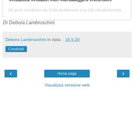
Un post condiviso da
CriticaLetteraria.org
(@criticaletteraria) in data:
Di Debora Lambruschini
Debora Lambruschini
In data...
15.5.20
Condividi
‹
›
Home page
Visualizza versione web