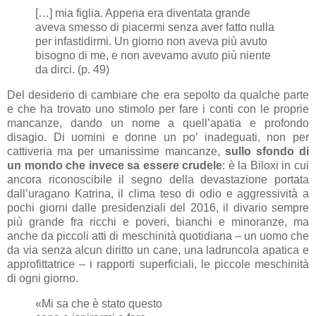
[…] mia figlia. Appena era diventata grande
aveva smesso di piacermi senza aver fatto nulla
per infastidirmi. Un giorno non aveva più avuto
bisogno di me, e non avevamo avuto più niente
da dirci. (p. 49)
Del desiderio di cambiare che era sepolto da qualche parte
e che ha trovato uno stimolo per fare i conti con le proprie
mancanze, dando un nome a quell’apatia e profondo
disagio. Di uomini e donne un po’ inadeguati, non per
cattiveria ma per umanissime mancanze,
sullo sfondo di
un mondo che invece sa essere crudele
: è la Biloxi in cui
ancora riconoscibile il segno della devastazione portata
dall’uragano Katrina, il clima teso di odio e aggressività a
pochi giorni dalle presidenziali del 2016, il divario sempre
più grande fra ricchi e poveri, bianchi e minoranze, ma
anche da piccoli atti di meschinità quotidiana – un uomo che
da via senza alcun diritto un cane, una ladruncola apatica e
approfittatrice – i rapporti superficiali, le piccole meschinità
di ogni giorno.
«Mi sa che è stato questo