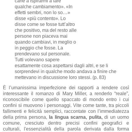
cane a ispirarmi a fare
qualche cambiamento». «In
effetti sembri, non lo so…»
disse «più contento». Lo
disse come se fosse tutt’altro
che positivo, ma del resto alle
persone non piaceva mai
quando cambiavi, in meglio o
in peggio che fosse. La
prendevano sul personale.
Tutti volevano sapere
esattamente cosa aspettarsi dagli altri, e se li
sorprendevi in qualche modo andava a finire che
mettevano in discussione loro stessi. (p. 83)
È l’umanissima imperfezione dei rapporti a rendere così
interessante il romanzo di Mary Miller, a renderlo “reale”,
riconoscibile come quello spaccato di mondo entro i cui
confini si muovono i personaggi. Vite come tante, tra piccoli
fallimenti e felicità semplici, raccontate con l’immediatezza
della prima persona,
la lingua scarna, pulita,
di un uomo
comune, cresciuto dentro precisi confini geografici e
culturali, l'essenzialità della parola derivata dalla forma