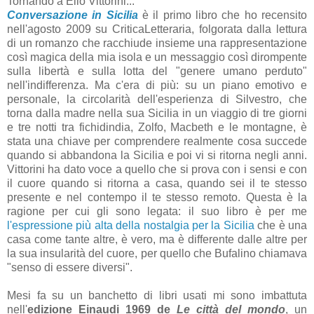
Tornando a Elio Vittorini...
Conversazione in Sicilia
è il primo libro che ho recensito
nell'agosto 2009 su CriticaLetteraria, folgorata dalla lettura
di un romanzo che racchiude insieme una rappresentazione
così magica della mia isola e un messaggio così dirompente
sulla libertà e sulla lotta del "genere umano perduto"
nell'indifferenza. Ma c'era di più: su un piano emotivo e
personale, la circolarità dell'esperienza di Silvestro, che
torna dalla madre nella sua Sicilia in un viaggio di tre giorni
e tre notti tra fichidindia, Zolfo, Macbeth e le montagne, è
stata una chiave per comprendere realmente cosa succede
quando si abbandona la Sicilia e poi vi si ritorna negli anni.
Vittorini ha dato voce a quello che si prova con i sensi e con
il cuore quando si ritorna a casa, quando sei il te stesso
presente e nel contempo il te stesso remoto. Questa è la
ragione per cui gli sono legata: il suo libro è per me
l'espressione più alta della nostalgia per la Sicilia
che è una
casa come tante altre, è vero, ma è differente dalle altre per
la sua insularità del cuore, per quello che Bufalino chiamava
"senso di essere diversi".
Mesi fa su un banchetto di libri usati mi sono imbattuta
nell'
edizione Einaudi 1969 de
Le città del mondo
, un