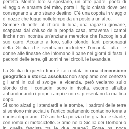
perfetta. Mentre loro si spostano, un altro padre, poeta di
villaggio e amante del mito, porta il figlio chissà dove per
consegnarlo a uno strano destino. C'è una coppia in viaggio
di nozze che fugge nottetempo da un posto a un altro.
Sempre di notte, al chiaro di luna, una ragazza giovane,
scappata dal chiuso della propria casa, attraversa i campi
finché non incontra un'anziana meretrice che l'accoglie sul
suo carro. Accanto a loro, sullo sfondo, tanti personaggi
della Sicilia che sembrano includere l'umanità tutta: le
donne alle finestre che infornano il pane nei giorni di festa, i
padroni delle terre, gli uomini nei circoli, le lavandaie.
La Sicilia di questo libro è raccontata in
una dimensione
geografica e storica assoluta
: non sappiamo con certezza
gli anni in cui si svolge la vicenda, però vediamo sullo
sfondo che i contadini sono in rivolta, escono all'alba
abbandonando i propri campi e non si presentano la mattina
dopo.
Si sono alzati gli stendardi e le trombe, i padroni delle terre
si sentono minacciati e l'antico parlamento contadino torna a
riunirsi dopo anni. C'è anche la polizia che gira tra le strade,
con rombi di motociclette. Siamo nella Sicilia dei Borboni o
in quella fascista tra le due guerre? Forse ha poca