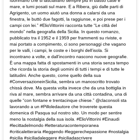
fuorimano che si lasciavano sempre più in basso case e
mare, e lumi posati sul mare. E a Ribera, giù dalle parti di
Agrigento, un uomo aiutò una donna a calarsi da una
finestra, le buttò due fagotti, la raggiunse, e poi prese per i
campi con lei.” #ElioVittorini racconta tutte “Le città del
mondo” nella geografia della Sicilia. In questo romanzo,
pubblicato tra il 1952 e il 1959 per frammenti su riviste, e
mai portato a compimento, ci sono personaggi che vagano
per le valli, i campi, le coste e i borghi dell’isola. Si
incontrano a volte, e dall’incontro nascono nuove geografie.
È una mappa fatta di spostamenti in una storia senza tempo
che ricorda la storia degli uomini di tutti i tempi e di tutte le
latitudini. Anche questo, come quello della sua
#ConversazioneinSicilia, sembra un manoscritto trovato
chissà dove. Ma questa volta invece che da una bottiglia in
riva al mare, sembra arrivare da una città contadina, una di
quelle “con fontane e trentacinque chiese.” @claconsoli sta
lavorando a un #Pilloledautore che troverete questa
domenica di Pasqua sul nostro sito. Un modo per sentire
meno la nostalgia della sua isola. #ElioVittorini #Einaudi
#lecittadelmondo #letteraturacontemporanea
#criticaletteraria #leggendo #leggerechepassione #nostalgia
#sicilia #siciliadaleggere #siciliadascrivere