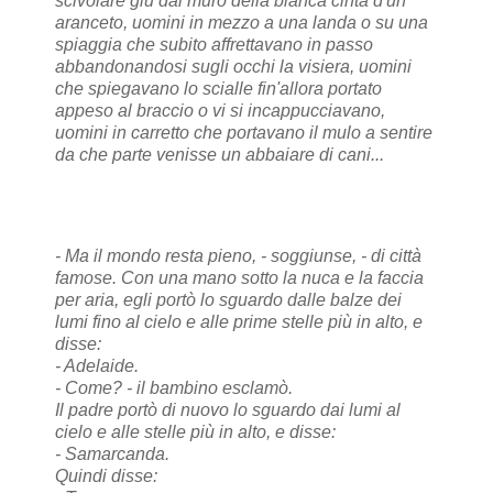
scivolare giù dal muro della bianca cinta d'un
aranceto, uomini in mezzo a una landa o su una
spiaggia che subito affrettavano in passo
abbandonandosi sugli occhi la visiera, uomini
che spiegavano lo scialle fin'allora portato
appeso al braccio o vi si incappucciavano,
uomini in carretto che portavano il mulo a sentire
da che parte venisse un abbaiare di cani...
- Ma il mondo resta pieno, - soggiunse, - di città
famose. Con una mano sotto la nuca e la faccia
per aria, egli portò lo sguardo dalle balze dei
lumi fino al cielo e alle prime stelle più in alto, e
disse:
- Adelaide.
- Come? - il bambino esclamò.
Il padre portò di nuovo lo sguardo dai lumi al
cielo e alle stelle più in alto, e disse:
- Samarcanda.
Quindi disse: