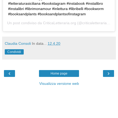
#letteraturasiciliana #bookstagram #instabook #instalibro
#instalibri #librimonamour #inlettura #libribelli #bookworm
#booksandplants #booksandplantsofinstagram
Un post condiviso da
CriticaLetteraria.org
(@criticaletteraria) in data:
Claudia Consoli
In data...
12.4.20
Condividi
‹
›
Home page
Visualizza versione web