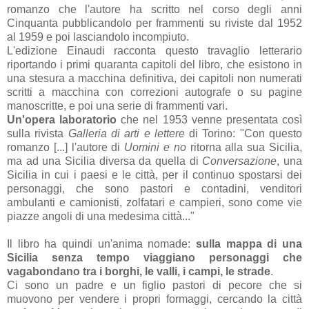
romanzo che l'autore ha scritto nel corso degli anni
Cinquanta pubblicandolo per frammenti su riviste dal 1952
al 1959 e poi lasciandolo incompiuto.
L'edizione Einaudi racconta questo travaglio letterario
riportando i primi quaranta capitoli del libro, che esistono in
una stesura a macchina definitiva, dei capitoli non numerati
scritti a macchina con correzioni autografe o su pagine
manoscritte, e poi una serie di frammenti vari.
Un'opera laboratorio
che nel 1953 venne presentata così
sulla rivista
Galleria di arti e lettere
di Torino: "Con questo
romanzo [...] l'autore di
Uomini e no
ritorna alla sua Sicilia,
ma ad una Sicilia diversa da quella di
Conversazione
, una
Sicilia in cui i paesi e le città, per il continuo spostarsi dei
personaggi, che sono pastori e contadini, venditori
ambulanti e camionisti, zolfatari e campieri, sono come vie
piazze angoli di una medesima città..."
Il libro ha quindi un'anima nomade:
sulla mappa di una
Sicilia senza tempo viaggiano personaggi che
vagabondano tra i borghi, le valli, i campi, le strade
.
Ci sono un padre e un figlio pastori di pecore che si
muovono per vendere i propri formaggi, cercando la città