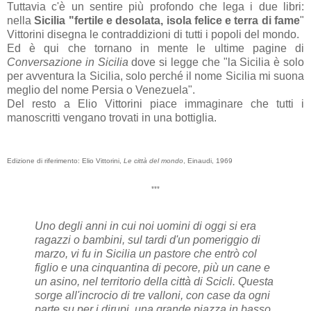
Tuttavia c'è un sentire più profondo che lega i due libri:
nella
Sicilia "fertile e desolata, isola felice e terra di fame
"
Vittorini disegna le contraddizioni di tutti i popoli del mondo.
Ed è qui che tornano in mente le ultime pagine di
Conversazione in Sicilia
dove si legge che "la Sicilia è solo
per avventura la Sicilia, solo perché il nome Sicilia mi suona
meglio del nome Persia o Venezuela".
Del resto a Elio Vittorini piace immaginare che tutti i
manoscritti vengano trovati in una bottiglia.
Edizione di riferimento: Elio Vittorini,
Le città del mondo
, Einaudi, 1969
***
Uno degli anni in cui noi uomini di oggi si era
ragazzi o bambini, sul tardi d'un pomeriggio di
marzo, vi fu in Sicilia un pastore che entrò col
figlio e una cinquantina di pecore, più un cane e
un asino, nel territorio della città di Scicli. Questa
sorge all'incrocio di tre valloni, con case da ogni
parte su per i dirupi, una grande piazza in basso