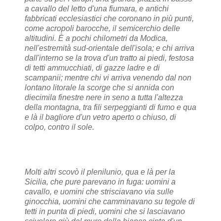
a cavallo del letto d'una fiumara, e antichi
fabbricati ecclesiastici che coronano in più punti,
come acropoli barocche, il semicerchio delle
altitudini. È a pochi chilometri da Modica,
nell'estremità sud-orientale dell'isola; e chi arriva
dall'interno se la trova d'un tratto ai piedi, festosa
di tetti ammucchiati, di gazze ladre e di
scampanii; mentre chi vi arriva venendo dal non
lontano litorale la scorge che si annida con
diecimila finestre nere in seno a tutta l'altezza
della montagna, tra fili serpeggianti di fumo e qua
e là il bagliore d'un vetro aperto o chiuso, di
colpo, contro il sole.
Molti altri scovò il plenilunio, qua e là per la
Sicilia, che pure parevano in fuga: uomini a
cavallo, e uomini che strisciavano via sulle
ginocchia, uomini che camminavano su tegole di
tetti in punta di piedi, uomini che si lasciavano