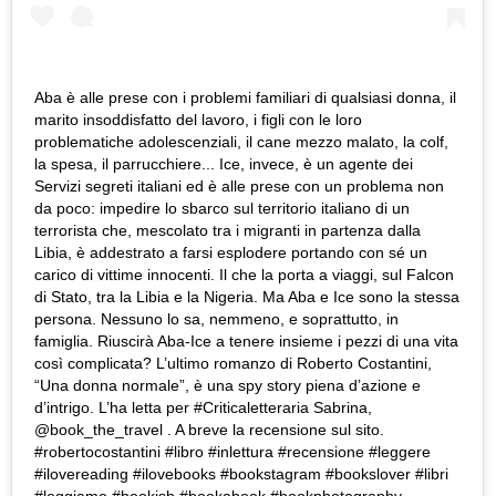
Aba è alle prese con i problemi familiari di qualsiasi donna, il
marito insoddisfatto del lavoro, i figli con le loro
problematiche adolescenziali, il cane mezzo malato, la colf,
la spesa, il parrucchiere... Ice, invece, è un agente dei
Servizi segreti italiani ed è alle prese con un problema non
da poco: impedire lo sbarco sul territorio italiano di un
terrorista che, mescolato tra i migranti in partenza dalla
Libia, è addestrato a farsi esplodere portando con sé un
carico di vittime innocenti. Il che la porta a viaggi, sul Falcon
di Stato, tra la Libia e la Nigeria. Ma Aba e Ice sono la stessa
persona. Nessuno lo sa, nemmeno, e soprattutto, in
famiglia. Riuscirà Aba-Ice a tenere insieme i pezzi di una vita
così complicata? L’ultimo romanzo di Roberto Costantini,
“Una donna normale”, è una spy story piena d’azione e
d’intrigo. L’ha letta per #Criticaletteraria Sabrina,
@book_the_travel . A breve la recensione sul sito.
#robertocostantini #libro #inlettura #recensione #leggere
#ilovereading #ilovebooks #bookstagram #bookslover #libri
#leggiamo #bookish #bookabook #bookphotography