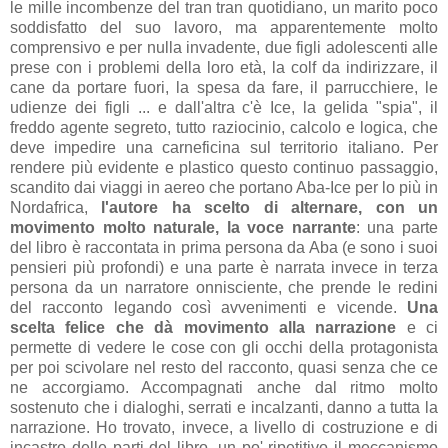
le mille incombenze del tran tran quotidiano, un marito poco
soddisfatto del suo lavoro, ma apparentemente molto
comprensivo e per nulla invadente, due figli adolescenti alle
prese con i problemi della loro età, la colf da indirizzare, il
cane da portare fuori, la spesa da fare, il parrucchiere, le
udienze dei figli ... e dall'altra c'è Ice, la gelida "spia", il
freddo agente segreto, tutto raziocinio, calcolo e logica, che
deve impedire una carneficina sul territorio italiano. Per
rendere più evidente e plastico questo continuo passaggio,
scandito dai viaggi in aereo che portano Aba-Ice per lo più in
Nordafrica,
l'autore ha scelto di alternare, con un
movimento molto naturale, la voce narrante
: una parte
del libro è raccontata in prima persona da Aba (e sono i suoi
pensieri più profondi) e una parte è narrata invece in terza
persona da un narratore onnisciente, che prende le redini
del racconto legando così avvenimenti e vicende.
Una
scelta felice che dà movimento alla narrazione
e ci
permette di vedere le cose con gli occhi della protagonista
per poi scivolare nel resto del racconto, quasi senza che ce
ne accorgiamo. Accompagnati anche dal ritmo molto
sostenuto che i dialoghi, serrati e incalzanti, danno a tutta la
narrazione. Ho trovato, invece, a livello di costruzione e di
incastro delle parti del libro, un po' ripetitivo il meccanismo