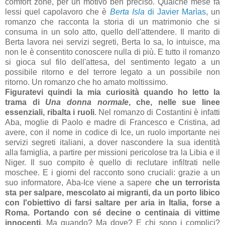
comfort zone, per un motivo ben preciso. Qualche mese fa
lessi quel capolavoro che è
Berta Isla
di Javier Marìas
, un
romanzo che racconta la storia di un matrimonio che si
consuma in un solo atto, quello dell'attendere. Il marito di
Berta lavora nei servizi segreti, Berta lo sa, lo intuisce, ma
non le è consentito conoscere nulla di più. E tutto il romanzo
si gioca sul filo dell'attesa, del sentimento legato a un
possibile ritorno e del terrore legato a un possibile non
ritorno. Un romanzo che ho amato moltissimo.
Figuratevi quindi la mia curiosità quando ho letto la
trama di
Una donna normale
, che, nelle sue linee
essenziali, ribalta i ruoli
. Nel romanzo di Costantini è infatti
Aba, moglie di Paolo e madre di Francesco e Cristina, ad
avere, con il nome in codice di Ice, un ruolo importante nei
servizi segreti italiani, a dover nascondere la sua identità
alla famiglia, a partire per missioni pericolose tra la Libia e il
Niger. Il suo compito è quello di reclutare infiltrati nelle
moschee. E i giorni del racconto sono cruciali: grazie a un
suo informatore, Aba-Ice viene a sapere
che un terrorista
sta per salpare, mescolato ai migranti, da un porto libico
con l'obiettivo di farsi saltare per aria in Italia, forse a
Roma. Portando con sé decine o centinaia di vittime
innocenti
. Ma quando? Ma dove? E chi sono i complici?