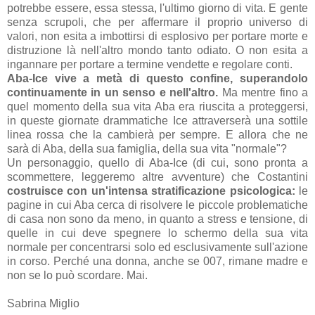
potrebbe essere, essa stessa, l'ultimo giorno di vita. E gente
senza scrupoli, che per affermare il proprio universo di
valori, non esita a imbottirsi di esplosivo per portare morte e
distruzione là nell'altro mondo tanto odiato. O non esita a
ingannare per portare a termine vendette e regolare conti.
Aba-Ice vive a metà di questo confine, superandolo
continuamente in un senso e nell'altro.
Ma mentre fino a
quel momento della sua vita Aba era riuscita a proteggersi,
in queste giornate drammatiche Ice attraverserà una sottile
linea rossa che la cambierà per sempre. E allora che ne
sarà di Aba, della sua famiglia, della sua vita "normale"?
Un personaggio, quello di Aba-Ice (di cui, sono pronta a
scommettere, leggeremo altre avventure) che Costantini
costruisce con un'intensa stratificazione psicologica:
le
pagine in cui Aba cerca di risolvere le piccole problematiche
di casa non sono da meno, in quanto a stress e tensione, di
quelle in cui deve spegnere lo schermo della sua vita
normale per concentrarsi solo ed esclusivamente sull'azione
in corso. Perché una donna, anche se 007, rimane madre e
non se lo può scordare. Mai.
Sabrina Miglio