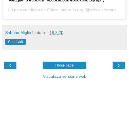
Un post condiviso da
CriticaLetteraria.org
(@criticaletteraria) in data:
Sabrina Miglio
In data...
18.3.20
Condividi
‹
›
Home page
Visualizza versione web