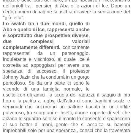
dell'on/off tra i pensieri di Aba e le azioni di Ice. Dopo un
certo numero di pagine si rischia di avere la sensazione del
"già letto".
Lo switch tra i due mondi, quello di
Aba e quello di Ice, rappresenta anche
e soprattutto due prospettive diverse,
due complessi valoriali
completamente differenti.
Iconicamente
rappresentati da un personaggio,
inquietante e vischioso, al quale Ice è
costretta ad appoggiarsi per avere una
speranza di successo, il professor
Johnny Jazir, che la condurrà in un gorgo
pericoloso. Se da una parte ci sono le
vicende di una famiglia normale, le
uscite con gli amici, la scuola dei ragazzi, il saggio di hip
hop o la partita a rugby, dall'altro ci sono bambini scalzi e
seminudi che rincorrono un pallone bucato in un cortile
polveroso, tra scorpioni e insetti, donne coperte di veli che
alzano lo sguardo solo se il marito lo consente e spariscono
al suo batter di mani, gente che si accalca su barconi
improbabili solo per una speranza , consci che la traversata