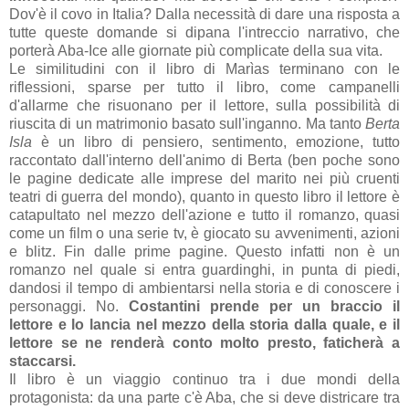
Dov'è il covo in Italia? Dalla necessità di dare una risposta a
tutte queste domande si dipana l'intreccio narrativo, che
porterà Aba-Ice alle giornate più complicate della sua vita.
Le similitudini con il libro di Marìas terminano con le
riflessioni, sparse per tutto il libro, come campanelli
d'allarme che risuonano per il lettore, sulla possibilità di
riuscita di un matrimonio basato sull'inganno. Ma tanto
Berta
Isla
è un libro di pensiero, sentimento, emozione, tutto
raccontato dall'interno dell'animo di Berta (ben poche sono
le pagine dedicate alle imprese del marito nei più cruenti
teatri di guerra del mondo), quanto in questo libro il lettore è
catapultato nel mezzo dell'azione e tutto il romanzo, quasi
come un film o una serie tv, è giocato su avvenimenti, azioni
e blitz. Fin dalle prime pagine. Questo infatti non è un
romanzo nel quale si entra guardinghi, in punta di piedi,
dandosi il tempo di ambientarsi nella storia e di conoscere i
personaggi. No.
Costantini prende per un braccio il
lettore e lo lancia nel mezzo della storia dalla quale, e il
lettore se ne renderà conto molto presto, faticherà a
staccarsi.
Il libro è un viaggio continuo tra i due mondi della
protagonista: da una parte c'è Aba, che si deve districare tra