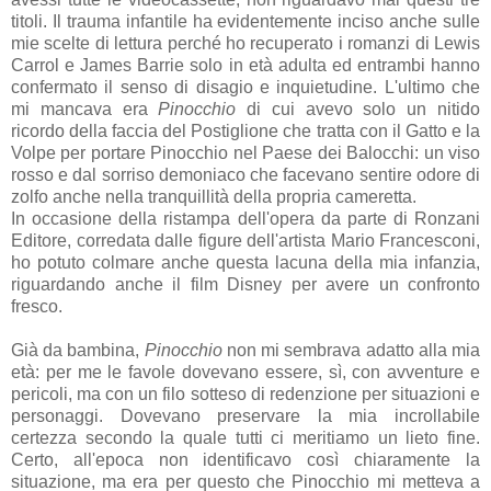
titoli. Il trauma infantile ha evidentemente inciso anche sulle
mie scelte di lettura perché ho recuperato i romanzi di Lewis
Carrol e James Barrie solo in età adulta ed entrambi hanno
confermato il senso di disagio e inquietudine. L'ultimo che
mi mancava era
Pinocchio
di cui avevo solo un nitido
ricordo della faccia del Postiglione che tratta con il Gatto e la
Volpe per portare Pinocchio nel Paese dei Balocchi: un viso
rosso e dal sorriso demoniaco che facevano sentire odore di
zolfo anche nella tranquillità della propria cameretta.
In occasione della ristampa dell'opera da parte di Ronzani
Editore, corredata dalle figure dell'artista Mario Francesconi,
ho potuto colmare anche questa lacuna della mia infanzia,
riguardando anche il film Disney per avere un confronto
fresco.
Già da bambina,
Pinocchio
non mi sembrava adatto alla mia
età: per me le favole dovevano essere, sì, con avventure e
pericoli, ma con un filo sotteso di redenzione per situazioni e
personaggi. Dovevano preservare la mia incrollabile
certezza secondo la quale tutti ci meritiamo un lieto fine.
Certo, all'epoca non identificavo così chiaramente la
situazione, ma era per questo che Pinocchio mi metteva a