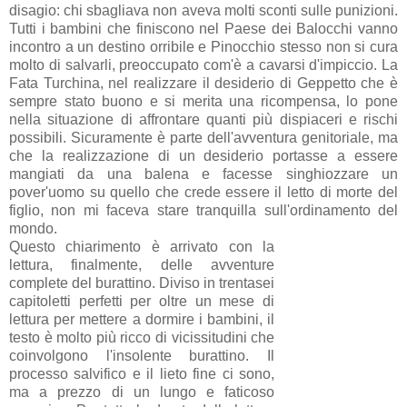
disagio: chi sbagliava non aveva molti sconti sulle punizioni.
Tutti i bambini che finiscono nel Paese dei Balocchi vanno
incontro a un destino orribile e Pinocchio stesso non si cura
molto di salvarli, preoccupato com'è a cavarsi d'impiccio. La
Fata Turchina, nel realizzare il desiderio di Geppetto che è
sempre stato buono e si merita una ricompensa, lo pone
nella situazione di affrontare quanti più dispiaceri e rischi
possibili. Sicuramente è parte dell'avventura genitoriale, ma
che la realizzazione di un desiderio portasse a essere
mangiati da una balena e facesse singhiozzare un
pover'uomo su quello che crede essere il letto di morte del
figlio, non mi faceva stare tranquilla sull'ordinamento del
mondo.
Questo chiarimento è arrivato con la
lettura, finalmente, delle avventure
complete del burattino. Diviso in trentasei
capitoletti perfetti per oltre un mese di
lettura per mettere a dormire i bambini, il
testo è molto più ricco di vicissitudini che
coinvolgono l'insolente burattino. Il
processo salvifico e il lieto fine ci sono,
ma a prezzo di un lungo e faticoso