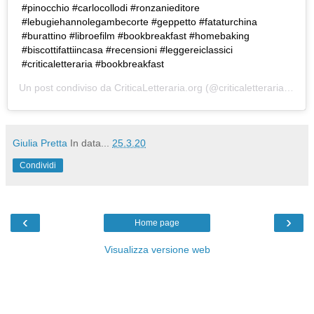
#pinocchio #carlocollodi #ronzanieditore
#lebugiehannolegambecorte #geppetto #fataturchina
#burattino #libroefilm #bookbreakfast #homebaking
#biscottifattiincasa #recensioni #leggereiclassici
#criticaletteraria #bookbreakfast
Un post condiviso da
CriticaLetteraria.org
(@criticaletteraria) in data:
Giulia Pretta
In data...
25.3.20
Condividi
‹
›
Home page
Visualizza versione web