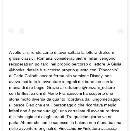
A volte ci si rende conto di aver saltato la lettura di alcuni
grossi classici. Romanzi considerati pietre miliari vengono
recuperati un po’ tardi nel proprio percorso di lettore. A Giulia
@books_details è successo proprio questo con “Pinocchio”
di Carlo Collodi: ancora ferma alla versione Disney, non
aveva mai letto le avventure integrali del burattino con la
mania di dire bugie. Grazie all’edizione @ronzani_editore
con le illustrazioni di Mario Francesconi ha scoperto una
storia molto diversa da quanto ricordava dal lungometraggio
(il pesce Cleo che era il personaggio che ricordava meglio
infatti non è pervenuto 😆): una carrellata di avventure ricca
di simbologia e dialoghi arguti. Tra qualche giorno ve ne
parla. Ah per chi non lo sapesse: la balena non è una balena
nelle avventure originali di Pinocchio 🐳 #inlettura #classici