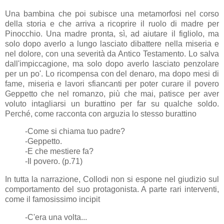
Una bambina che poi subisce una metamorfosi nel corso
della storia e che arriva a ricoprire il ruolo di madre per
Pinocchio. Una madre pronta, sì, ad aiutare il figliolo, ma
solo dopo averlo a lungo lasciato dibattere nella miseria e
nel dolore, con una severità da Antico Testamento. Lo salva
dall'impiccagione, ma solo dopo averlo lasciato penzolare
per un po'. Lo ricompensa con del denaro, ma dopo mesi di
fame, miseria e lavori sfiancanti per poter curare il povero
Geppetto che nel romanzo, più che mai, patisce per aver
voluto intagliarsi un burattino per far su qualche soldo.
Perché, come racconta con arguzia lo stesso burattino
-Come si chiama tuo padre?
-Geppetto.
-E che mestiere fa?
-Il povero. (p.71)
In tutta la narrazione, Collodi non si espone nel giudizio sul
comportamento del suo protagonista. A parte rari interventi,
come il famosissimo incipit
-C'era una volta...