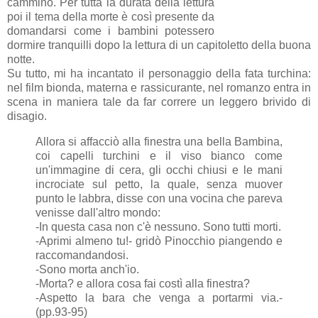
cammino. Per tutta la durata della lettura
poi il tema della morte è così presente da
domandarsi come i bambini potessero
dormire tranquilli dopo la lettura di un capitoletto della buona
notte.
Su tutto, mi ha incantato il personaggio della fata turchina:
nel film bionda, materna e rassicurante, nel romanzo entra in
scena in maniera tale da far correre un leggero brivido di
disagio.
Allora si affacciò alla finestra una bella Bambina,
coi capelli turchini e il viso bianco come
un'immagine di cera, gli occhi chiusi e le mani
incrociate sul petto, la quale, senza muover
punto le labbra, disse con una vocina che pareva
venisse dall'altro mondo:
-In questa casa non c'è nessuno. Sono tutti morti.
-Aprimi almeno tu!- gridò Pinocchio piangendo e
raccomandandosi.
-Sono morta anch'io.
-Morta? e allora cosa fai costì alla finestra?
-Aspetto la bara che venga a portarmi via.-
(pp.93-95)