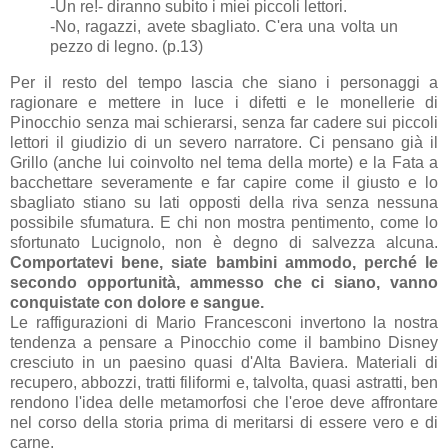
-Un re!- diranno subito i miei piccoli lettori.
-No, ragazzi, avete sbagliato. C'era una volta un
pezzo di legno. (p.13)
Per il resto del tempo lascia che siano i personaggi a
ragionare e mettere in luce i difetti e le monellerie di
Pinocchio senza mai schierarsi, senza far cadere sui piccoli
lettori il giudizio di un severo narratore. Ci pensano già il
Grillo (anche lui coinvolto nel tema della morte) e la Fata a
bacchettare severamente e far capire come il giusto e lo
sbagliato stiano su lati opposti della riva senza nessuna
possibile sfumatura. E chi non mostra pentimento, come lo
sfortunato Lucignolo, non è degno di salvezza alcuna.
Comportatevi bene, siate bambini ammodo, perché le
secondo opportunità, ammesso che ci siano, vanno
conquistate con dolore e sangue.
Le raffigurazioni di Mario Francesconi invertono la nostra
tendenza a pensare a Pinocchio come il bambino Disney
cresciuto in un paesino quasi d'Alta Baviera. Materiali di
recupero, abbozzi, tratti filiformi e, talvolta, quasi astratti, ben
rendono l'idea delle metamorfosi che l'eroe deve affrontare
nel corso della storia prima di meritarsi di essere vero e di
carne.