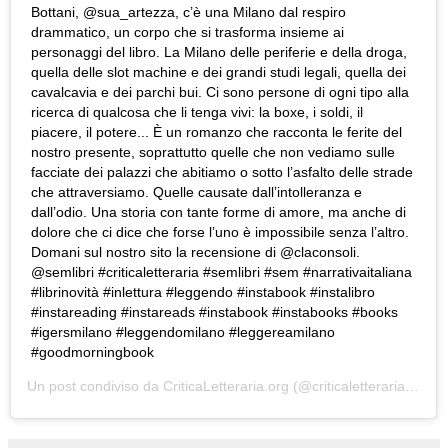
Bottani, @sua_artezza, c’è una Milano dal respiro
drammatico, un corpo che si trasforma insieme ai
personaggi del libro. La Milano delle periferie e della droga,
quella delle slot machine e dei grandi studi legali, quella dei
cavalcavia e dei parchi bui. Ci sono persone di ogni tipo alla
ricerca di qualcosa che li tenga vivi: la boxe, i soldi, il
piacere, il potere... È un romanzo che racconta le ferite del
nostro presente, soprattutto quelle che non vediamo sulle
facciate dei palazzi che abitiamo o sotto l’asfalto delle strade
che attraversiamo. Quelle causate dall’intolleranza e
dall’odio. Una storia con tante forme di amore, ma anche di
dolore che ci dice che forse l’uno è impossibile senza l’altro.
Domani sul nostro sito la recensione di @claconsoli.
@semlibri #criticaletteraria #semlibri #sem #narrativaitaliana
#librinovità #inlettura #leggendo #instabook #instalibro
#instareading #instareads #instabook #instabooks #books
#igersmilano #leggendomilano #leggereamilano
#goodmorningbook
Un post condiviso da
CriticaLetteraria.org
(@criticaletteraria) in data: