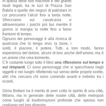
in quella delle slot machine e dei grandi
studi legali, tra le luci di Piazza San
Babila e quelle dei negozi di pakistani in
cui procurarsi l'alcol fino a tarda notte.
Sfrecciamo sui cavalcavia e
attraversiamo i parchi più bui mentre il
giorno si mangia la notte fino a farne
frantumi di tempo.
Ognuno dei personaggi è alla ricerca di
qualcosa che lo tenga vivo: la boxe, i
soldi, il piacere, il potere. Tutti, a loro modo, fanno
esperienza del dolore, alcuni di loro anche dell'amore, ma è
un amore che crea tormento.
C'è costante lungo tutto il libro
una riflessione sul tempo e
sui rimpianti
. Ci sono personaggi che si specchiano negli
oggetti e nei luoghi riflettendo sul senso delle proprie scelte,
altri che cercano chi sono correndo avanti e indietro tra i
ricordi.
Silvia Bottani ha il merito di aver colto lo spirito di una città,
Milano, ma in generale delle nostre città, delle metropoli
come luoghi di trasformazioni profonde che spesso non
cogliamo nel loro divenire.