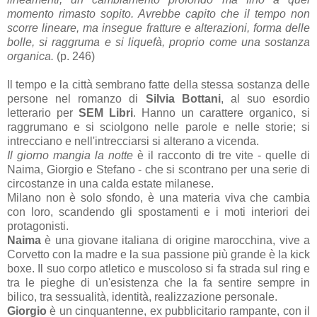
momento rimasto sopito. Avrebbe capito che il tempo non
scorre lineare, ma insegue fratture e alterazioni, forma delle
bolle, si raggruma e si liquefà, proprio come una sostanza
organica.
(p. 246)
Il tempo e la città sembrano fatte della stessa sostanza delle
persone nel romanzo di
Silvia Bottani
, al suo esordio
letterario per
SEM Libri
. Hanno un carattere organico, si
raggrumano e si sciolgono nelle parole e nelle storie; si
intrecciano e nell'intrecciarsi si alterano a vicenda.
Il giorno mangia la notte
è il racconto di tre vite - quelle di
Naima, Giorgio e Stefano - che si scontrano per una serie di
circostanze in una calda estate milanese.
Milano non è solo sfondo, è una materia viva che cambia
con loro, scandendo gli spostamenti e i moti interiori dei
protagonisti.
Naima
è una giovane italiana di origine marocchina, vive a
Corvetto con la madre e la sua passione più grande è la kick
boxe. Il suo corpo atletico e muscoloso si fa strada sul ring e
tra le pieghe di un'esistenza che la fa sentire sempre in
bilico, tra sessualità, identità, realizzazione personale.
Giorgio
è un cinquantenne, ex pubblicitario rampante, con il