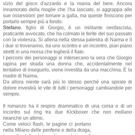
vizio del gioco d'azzardo e la mania del bere. Ancora
innamorato della moglie che l'ha lasciato, si aggrappa alle
sue ossessioni per tornare a galla, ma queste finiscono per
portarlo sempre più a fondo.
Stefano
, figlio di Giorgio, è un militante neofascista,
praticante avvocato, che ha colmato le ferite del suo passato
con la violenza. Si allena nella stessa palestra di Naima e lì
i due si troveranno, tra uno scontro e un incontro, pian piano
stretti in una morsa che toglierà il fiato.
I percorsi dei personaggi si intersecano la sera che Giorgio
rapina per strada una donna che, accidentalmente nel
tentativo di inseguirlo, viene investita da una macchina. È la
madre di Naima.
Da allora niente sarà più lo stesso perché una spirale di
dolore investirà le vite di tutti i personaggi cambiandole per
sempre.
Il romanzo ha il respiro drammatico di una corsa o di un
incontro sul ring tra due Kickboxer che non mollano
neanche un attimo.
Come veloci flash, le pagine ci portano
nella Milano delle periferie e della droga,