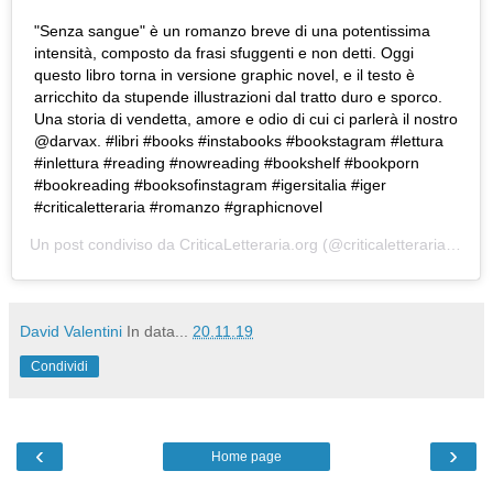
"Senza sangue" è un romanzo breve di una potentissima
intensità, composto da frasi sfuggenti e non detti. Oggi
questo libro torna in versione graphic novel, e il testo è
arricchito da stupende illustrazioni dal tratto duro e sporco.
Una storia di vendetta, amore e odio di cui ci parlerà il nostro
@darvax. #libri #books #instabooks #bookstagram #lettura
#inlettura #reading #nowreading #bookshelf #bookporn
#bookreading #booksofinstagram #igersitalia #iger
#criticaletteraria #romanzo #graphicnovel
Un post condiviso da
CriticaLetteraria.org
(@criticaletteraria) in data:
David Valentini
In data...
20.11.19
Condividi
‹
›
Home page