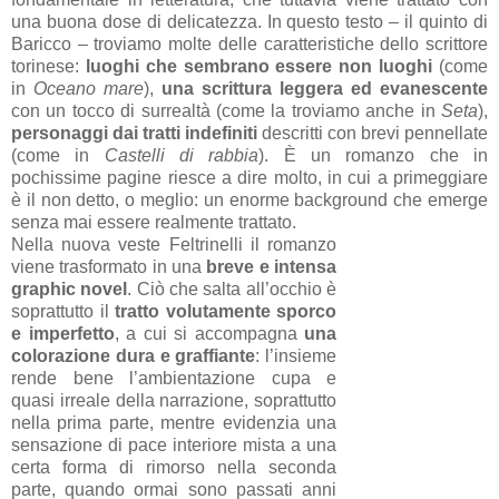
una buona dose di delicatezza. In questo testo – il quinto di
Baricco – troviamo molte delle caratteristiche dello scrittore
torinese:
luoghi che sembrano essere non luoghi
(come
in
Oceano mare
),
una scrittura leggera ed evanescente
con un tocco di surrealtà (come la troviamo anche in
Seta
),
personaggi dai tratti indefiniti
descritti con brevi pennellate
(come in
Castelli di rabbia
). È un romanzo che in
pochissime pagine riesce a dire molto, in cui a primeggiare
è il non detto, o meglio: un enorme background che emerge
senza mai essere realmente trattato.
Nella nuova veste Feltrinelli il romanzo
viene trasformato in una
breve e intensa
graphic novel
. Ciò che salta all’occhio è
soprattutto il
tratto volutamente sporco
e imperfetto
, a cui si accompagna
una
colorazione dura e graffiante
: l’insieme
rende bene l’ambientazione cupa e
quasi irreale della narrazione, soprattutto
nella prima parte, mentre evidenzia una
sensazione di pace interiore mista a una
certa forma di rimorso nella seconda
parte, quando ormai sono passati anni