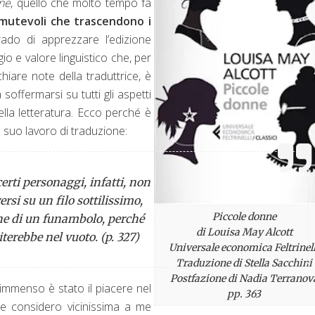
ne
, quello che molto tempo fa
mutevoli che trascendono i
ado di apprezzare l’edizione
gio e valore linguistico che, per
hiare note della traduttrice, è
soffermarsi su tutti gli aspetti
lla letteratura. Ecco perché è
l suo lavoro di traduzione:
erti personaggi, infatti, non
ersi su un filo sottilissimo,
Piccole donne
one di un funambolo, perché
di Louisa May Alcott
iterebbe nel vuoto.
(p. 327)
Universale economica Feltrinell
Traduzione di Stella Sacchini
Postfazione di Nadia Terranov
 immenso è stato il piacere nel
pp. 363
he considero vicinissima a me