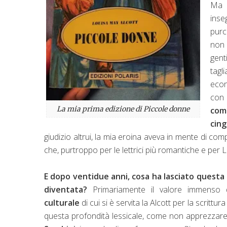
Ma 
ins
purc
non 
gent
tagl
econ
con 
La mia prima edizione di
Piccole donne
com
cin
giudizio altrui, la mia eroina aveva in mente di com
che, purtroppo per le lettrici più romantiche e per 
E dopo ventidue anni, cosa ha lasciato questa r
diventata?
Primariamente il valore immenso 
culturale
di cui si è servita la Alcott per la scrittu
questa profondità lessicale, come non apprezzare