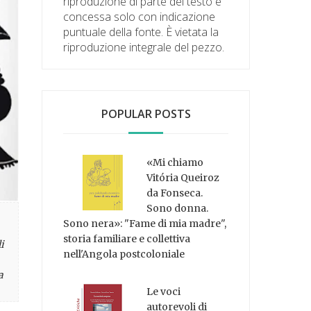
riproduzione di parte del testo è
concessa solo con indicazione
puntuale della fonte. È vietata la
riproduzione integrale del pezzo.
POPULAR POSTS
«Mi chiamo
Vitória Queiroz
da Fonseca.
Sono donna.
Sono nera»: "Fame di mia madre",
storia familiare e collettiva
i
nell'Angola postcoloniale
a
Le voci
autorevoli di