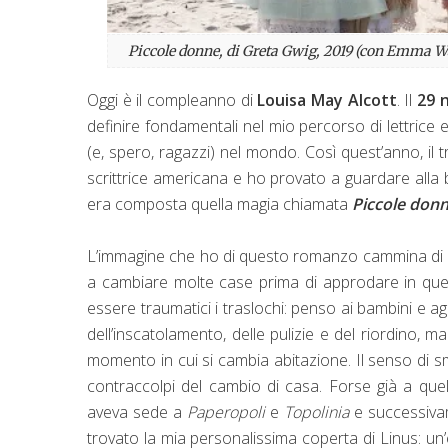
Piccole donne
, di Greta Gwig, 2019 (con Emma Wa
Oggi è il compleanno di
Louisa May Alcott
. Il
29 
definire fondamentali nel mio percorso di lettrice
(e, spero, ragazzi) nel mondo. Così quest’anno, il 
scrittrice americana e ho provato a guardare alla b
era composta quella magia chiamata
Piccole don
L’immagine che ho di questo romanzo cammina di pari
a cambiare molte case prima di approdare in quell
essere traumatici i traslochi: penso ai bambini e ag
dell’inscatolamento, delle pulizie e del riordino,
momento in cui si cambia abitazione. Il senso di sma
contraccolpi del cambio di casa. Forse già a quell’
aveva sede a
Paperopoli
e
Topolinia
e successivam
trovato la mia personalissima coperta di Linus: un