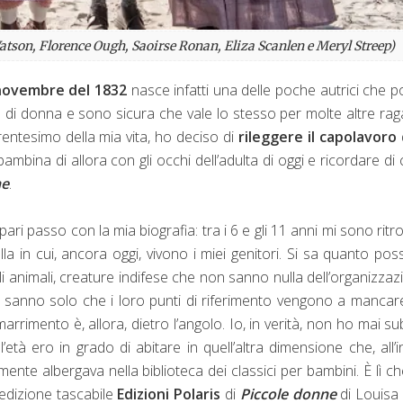
tson, Florence Ough, Saoirse Ronan, Eliza Scanlen e Meryl Streep)
novembre del 1832
nasce infatti una delle poche autrici che 
 e di donna e sono sicura che vale lo stesso per molte altre ra
trentesimo della mia vita, ho deciso di
rileggere il capolavoro
ambina di allora con gli occhi dell’adulta di oggi e ricordare di
ne
.
 passo con la mia biografia: tra i 6 e gli 11 anni mi sono ritr
a in cui, ancora oggi, vivono i miei genitori. Si sa quanto po
li animali, creature indifese che non sanno nulla dell’organizzaz
 ma sanno solo che i loro punti di riferimento vengono a mancar
rrimento è, allora, dietro l’angolo. Io, in verità, non ho mai sub
età ero in grado di abitare in quell’altra dimensione che, all’in
ente albergava nella biblioteca dei classici per bambini. È lì c
’edizione tascabile
Edizioni
Polaris
di
Piccole donne
di Louisa