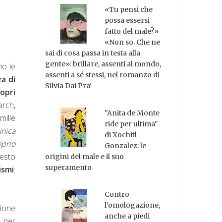
«Tu pensi che
possa essersi
fatto del male?»
«Non so. Che ne
sai di cosa passa in testa alla
gente»: brillare, assenti al mondo,
no le
assenti a sé stessi, nel romanzo di
za di
Silvia Dai Pra'
ropri
arch,
"Anita de Monte
mille
ride per ultima"
unica
di Xochitl
oprio
Gonzalez: le
uesto
origini del male e il suo
superamento
ismi
:
Contro
l’omologazione,
ione
anche a piedi
 per