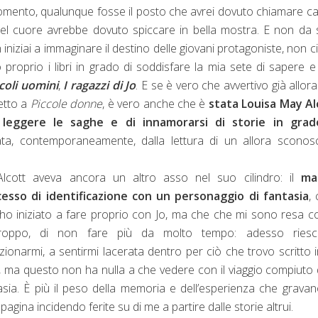
l momento, qualunque fosse il posto che avrei dovuto chiamare cas
 del cuore avrebbe dovuto spiccare in bella mostra. E non da 
iniziai a immaginare il destino delle giovani protagoniste, non ci
 proprio i libri in grado di soddisfare la mia sete di sapere 
coli uomini
,
I ragazzi di Jo
. E se è vero che avvertivo già allor
petto a
Piccole donne
, è vero anche che è
stata Louisa May Al
 leggere le saghe e di innamorarsi di storie in grad
ta, contemporaneamente, dalla lettura di un allora sconosc
lcott aveva ancora un altro asso nel suo cilindro: il
ma
esso di identificazione con un personaggio di fantasia
,
ho iniziato a fare proprio con Jo, ma che che mi sono resa c
troppo, di non fare più da molto tempo: adesso ries
ionarmi, a sentirmi lacerata dentro per ciò che trovo scritto 
o, ma questo non ha nulla a che vedere con il viaggio compiuto 
asia. È più il peso della memoria e dell’esperienza che grava
pagina incidendo ferite su di me a partire dalle storie altrui.