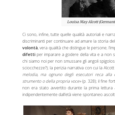
Louisa May Alcott (Germant
Ci sono, infine, tutte quelle qualità autoriali e 
discriminanti per continuare ad amare la storia del
volontà
, vera qualità che distingue le persone; l’
difetti
per imparare a godere della vita e a non s
chi siamo noi per non smussare gli angoli spigolosi
sciocchezze?); la perizia narrativa con cui la Alco
melodia, ma ognuno degli esecutori reca alla co
strumento o della propria voce»
(p. 328); il fine f
non era stato avvertito durante la prima lettura
indipendentemente dall’età viene spontaneo ascolta