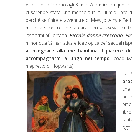
Alcott, letto intorno agli 8 anni. A partire da que
ci sarebbe stata una mensola in cui il mio libro
perché se finite le avventure di Meg, Jo, Amy e Beth 
molto a scoprire che la cara Louisa aveva scritto
lasciarmi più orfana:
Piccole donne crescono
,
Pic
minor qualità narrativa e ideologica dei sequel ris
a insegnare alla me bambina il piacere di
accompagnarmi a lungo nel tempo
(coadiuva
maghetto di Hogwarts).
La A
proc
che 
pur
emoz
libr
fant
ogni 