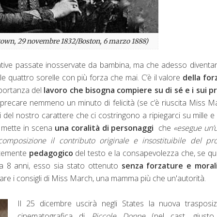
own, 29 novembre 1832/Boston, 6 marzo 1888)
narrative passate inosservate da bambina, ma che adesso diventa
le quattro sorelle con più forza che mai. C’è il valore
della for
importanza del
lavoro che bisogna compiere su di sé e i sui p
precare nemmeno un minuto di felicità (se c’è riuscita Miss M
 del nostro carattere che ci costringono a ripiegarci su mille e 
tt mette in scena
una coralità di personaggi
che
«esegue un’
mposizione il contributo originale e insostituibile del pr
ortemente
pedagogico
del testo e la consapevolezza che, se q
 a 8 anni, esso sia stato ottenuto
senza forzature e moral
re i consigli di Miss March, una mamma più che un'autorità.
Il 25 dicembre uscirà negli States la nuova trasposiz
cinematografica di
Piccole Donne
(nel cast, giusto