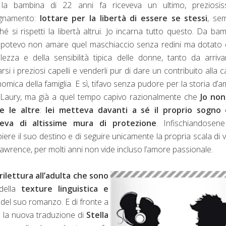
la bambina di 22 anni fa riceveva un ultimo, preziosis
egnamento:
lottare per la libertà di essere se stessi
, se
hé si rispetti la libertà altrui. Jo incarna tutto questo. Da ba
potevo non amare quel maschiaccio senza redini ma dotato 
ilezza e della sensibilità tipica delle donne, tanto da arriv
iarsi i preziosi capelli e venderli pur di dare un contribuito alla 
omica della famiglia. E sì, tifavo senza pudore per la storia d’
Laury, ma già a quel tempo capivo razionalmente che
Jo non
e le altre
:
lei metteva davanti a sé il proprio sogno 
geva di altissime mura di protezione
. Infischiandosen
piere il suo destino e di seguire unicamente la propria scala di v
Lawrence, per molti anni non vide incluso l’amore passionale.
ilettura all’adulta che sono
della
texture linguistica e
ra del suo romanzo. E di fronte a
 la nuova traduzione di
Stella