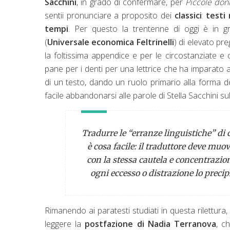
Sacchini
, in grado di confermare, per
Piccole don
sentii pronunciare a proposito dei
classici
:
testi 
tempi
. Per questo la trentenne di oggi è in gr
(
Universale economica Feltrinelli
) di elevato pre
la foltissima appendice e per le circostanziate e c
pane per i denti per una lettrice che ha imparato a 
di un testo, dando un ruolo primario alla forma de
facile abbandonarsi alle parole di Stella Sacchini su
Tradurre le “erranze linguistiche” di c
è cosa facile: il traduttore deve muov
con la stessa cautela e concentrazi
ogni eccesso o distrazione lo precip
Rimanendo ai paratesti studiati in questa rilettura,
leggere la
postfazione di Nadia Terranova
, c