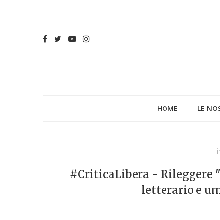
HOME
LE NO
i
#CriticaLibera - Rileggere "
letterario e u