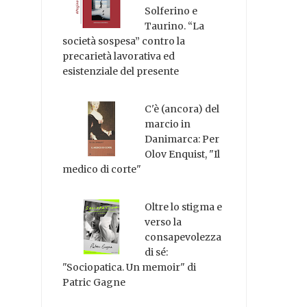
Solferino e
Taurino. “La
società sospesa” contro la
precarietà lavorativa ed
esistenziale del presente
C'è (ancora) del
marcio in
Danimarca: Per
Olov Enquist, "Il
medico di corte"
Oltre lo stigma e
verso la
consapevolezza
di sé:
"Sociopatica. Un memoir" di
Patric Gagne