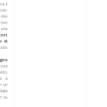
a, lì
solo:
 misi
e non
a una
cott
o di
iuto
gico
 cosa
onto,
co a
in un
dalla
no su