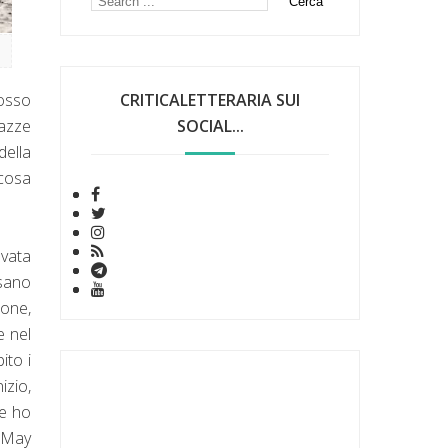
posso
CRITICALETTERARIA SUI
gazze
SOCIAL...
della
 cosa
ovata
ssano
ione,
e nel
ito i
izio,
he ho
 May