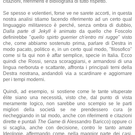
citazioni, riferimenti e bibliografia di tutto rispetto.
Se spesso e volentieri, forse ve ne sarete accorti, in questa
nostra analisi stiamo facendo riferimento ad un certo qual
linguaggio militaresco è perché, senza ombra di dubbio,
Dalla parte di Jekyll
è animato da quello che Foscolo
definirebbe "
quello spirto guerrier ch'entro mi rugge
" visto
che, come abbiamo sostenuto prima, parlare di Destra in
modo pacato, politico e, in un certo qual modo, "filosofico"
come si fa qui non è affar semplice, specie in Italia. Ecco
quindi che Rossi, senza scoraggiarsi, e armandosi di una
lingua nerboruta e scattante, affronta i principali temi della
Destra nostrana, andandoli via a scardinare e aggiornare
per i tempi moderni.
Quindi, ad esempio, si sostiene come le tante vituperate
élite siano una necessità, visto che, dal punto di vista
meramente logico, non sarebbe uno scempio se le parti
migliori della società se ne prendessero cura (e
riecheggiando in tal modo, anche con riferimenti e citazioni
dirette e puntali
The Game
di Alessandro Baricco) oppure ci
si scaglia, anche con decisione, contro le tanto amate
Ideologie, affermando come, nella maggior parte dei casi,