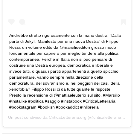
Andrebbe stretto rigorosamente con la mano destra, "Dalla
parte di Jekyll. Manifesto per una nuova Destra" di Filippo
Rossi, un volume edito da @marsilioeditori grosso modo
fondamentale per capire o per meglio tendere alla politica
contemporanea. Perché in Italia non si può pensare di
costruire una Destra europea, democratica e liberale e
invece tutti, o quasi, i partiti appartenenti a quello spicchio
parlamentare, vanno sempre nella direzione della
democratura, del sovranismo e, nei peggiori dei casi, della
xenofobia? Filippo Rossi ci dà tutte quante le risposte.
Presto la recensione di @mattiaeleuterio sul sito. #Marsilio
#instalike #politica #saggio #instabook #CriticaLetteraria
#bookstagram #bookish #bookaddict #inlibreria
Un post condiviso da
CriticaLetteraria.org
(@criticaletteraria) in data: