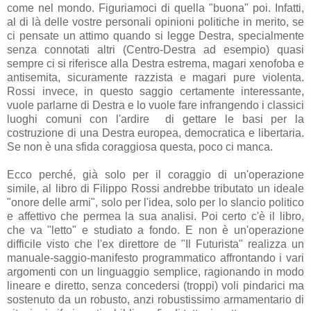
come nel mondo. Figuriamoci di quella "buona" poi. Infatti,
al di là delle vostre personali opinioni politiche in merito, se
ci pensate un attimo quando si legge Destra, specialmente
senza connotati altri (Centro-Destra ad esempio) quasi
sempre ci si riferisce alla Destra estrema, magari xenofoba e
antisemita, sicuramente razzista e magari pure violenta.
Rossi invece, in questo saggio certamente interessante,
vuole parlarne di Destra e lo vuole fare infrangendo i classici
luoghi comuni con l'ardire di gettare le basi per la
costruzione di una Destra europea, democratica e libertaria.
Se non è una sfida coraggiosa questa, poco ci manca.
Ecco perché, già solo per il coraggio di un'operazione
simile, al libro di Filippo Rossi andrebbe tributato un ideale
"onore delle armi", solo per l'idea, solo per lo slancio politico
e affettivo che permea la sua analisi. Poi certo c'è il libro,
che va "letto" e studiato a fondo. E non è un'operazione
difficile visto che l'ex direttore de "Il Futurista" realizza un
manuale-saggio-manifesto programmatico affrontando i vari
argomenti con un linguaggio semplice, ragionando in modo
lineare e diretto, senza concedersi (troppi) voli pindarici ma
sostenuto da un robusto, anzi robustissimo armamentario di