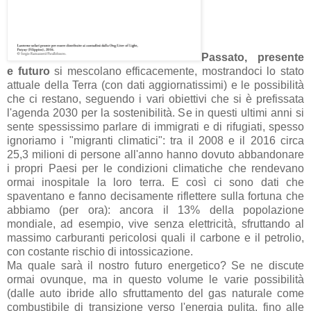
Passato, presente
e futuro
si mescolano efficacemente, mostrandoci lo stato
attuale della Terra (con dati aggiornatissimi) e le possibilità
che ci restano, seguendo i vari obiettivi che si è prefissata
l'agenda 2030 per la sostenibilità. Se in questi ultimi anni si
sente spessissimo parlare di immigrati e di rifugiati, spesso
ignoriamo i "migranti climatici": tra il 2008 e il 2016 circa
25,3 milioni di persone all'anno hanno dovuto abbandonare
i propri Paesi per le condizioni climatiche che rendevano
ormai inospitale la loro terra. E così ci sono dati che
spaventano e fanno decisamente riflettere sulla fortuna che
abbiamo (per ora): ancora il 13% della popolazione
mondiale, ad esempio, vive senza elettricità, sfruttando al
massimo carburanti pericolosi quali il carbone e il petrolio,
con costante rischio di intossicazione.
Ma quale sarà il nostro futuro energetico? Se ne discute
ormai ovunque, ma in questo volume le varie possibilità
(dalle auto ibride allo sfruttamento del gas naturale come
combustibile di transizione verso l'energia pulita, fino alle