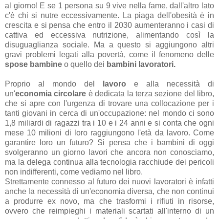
al giorno! E se 1 persona su 9 vive nella fame, dall'altro lato
c'è chi si nutre eccessivamente. La piaga dell'obesità è in
crescita e si pensa che entro il 2030 aumenteranno i casi di
cattiva ed eccessiva nutrizione, alimentando così la
disuguaglianza sociale. Ma a questo si aggiungono altri
gravi problemi legati alla povertà, come il fenomeno delle
spose bambine
o quello dei
bambini lavoratori.
Proprio al mondo del
lavoro
e alla necessità di
un'
economia circolare
è dedicata la terza sezione del libro,
che si apre con l'urgenza di trovare una collocazione per i
tanti giovani in cerca di un'occupazione: nel mondo ci sono
1,8 miliardi di ragazzi tra i 10 e i 24 anni e si conta che ogni
mese 10 milioni di loro raggiungono l'età da lavoro. Come
garantire loro un futuro? Si pensa che i bambini di oggi
svolgeranno un giorno lavori che ancora non conosciamo,
ma la delega continua alla tecnologia racchiude dei pericoli
non indifferenti, come vediamo nel libro.
Strettamente connesso al futuro dei nuovi lavoratori è infatti
anche la necessità di un'economia diversa, che non continui
a produrre ex novo, ma che trasformi i rifiuti in risorse,
ovvero che reimpieghi i materiali scartati all'interno di un