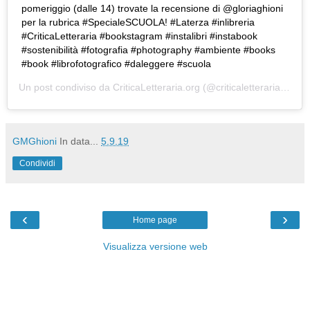
pomeriggio (dalle 14) trovate la recensione di @gloriaghioni
per la rubrica #SpecialeSCUOLA! #Laterza #inlibreria
#CriticaLetteraria #bookstagram #instalibri #instabook
#sostenibilità #fotografia #photography #ambiente #books
#book #librofotografico #daleggere #scuola
Un post condiviso da
CriticaLetteraria.org
(@criticaletteraria) in data:
GMGhioni
In data...
5.9.19
Condividi
‹
›
Home page
Visualizza versione web