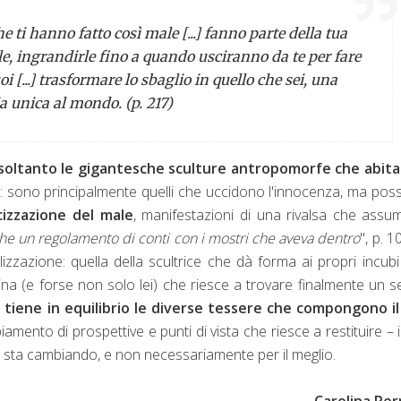
he ti hanno fatto così male [...] fanno parte della tua
le, ingrandirle fino a quando usciranno da te per fare
oi [...] trasformare lo sbaglio in quello che sei, una
a unica al mondo. (p. 217)
no soltanto le gigantesche sculture antropomorfe che abita
ica: sono principalmente quelli che uccidono l'innocenza, ma po
cizzazione del male
, manifestazioni di una rivalsa che assu
nche un regolamento di conti con i mostri che aveva dentro
", p. 10
lizzazione: quella della scultrice che dà forma ai propri incubi
ina (e forse non solo lei) che riesce a trovare finalmente un 
i tiene in equilibrio le diverse tessere che compongono il
amento di prospettive e punti di vista che riesce a restituire – 
 che sta cambiando, e non necessariamente per il meglio.
Carolina Per