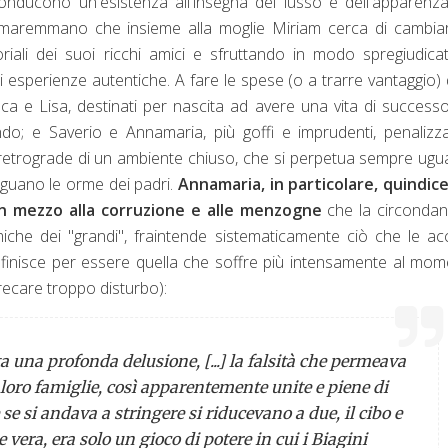
conducono un'esistenza all'insegna del lusso e dell'apparenza
ero maremmano che insieme alla moglie Miriam cerca di cambia
riali dei suoi ricchi amici e sfruttando in modo spregiudica
 esperienze autentiche. A fare le spese (o a trarre vantaggio) 
Luca e Lisa, destinati per nascita ad avere una vita di successo
o; e Saverio e Annamaria, più goffi e imprudenti, penalizza
ni retrograde di un ambiente chiuso, che si perpetua sempre ugu
seguano le orme dei padri.
Annamaria, in particolare, quindic
 in mezzo alla corruzione e alle menzogne
che la circondan
miche dei "grandi", fraintende sistematicamente ciò che le a
ndi finisce per essere quella che soffre più intensamente al mo
rrecare troppo disturbo):
a una profonda delusione, [...] la falsità che permeava
e loro famiglie, così apparentemente unite e piene di
 se si andava a stringere si riducevano a due, il cibo e
e vera, era solo un gioco di potere in cui i Biagini