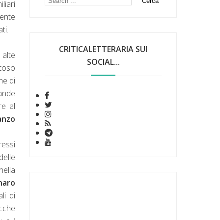
liari
mente
ti.
CRITICALETTERARIA SUI
 alte
SOCIAL...
etoso
ne di
rande
re al
anzo
ressi
delle
nella
naro
li di
ocche