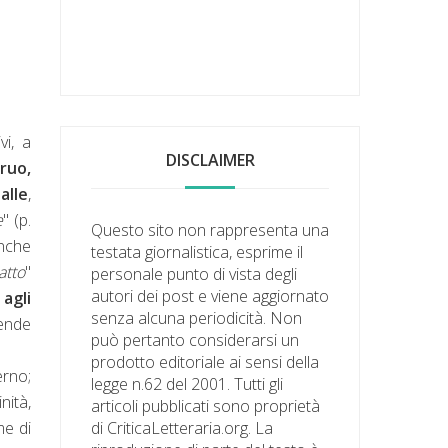
vi, a
DISCLAIMER
ruo,
alle
,
e
" (p.
Questo sito non rappresenta una
anche
testata giornalistica, esprime il
atto
"
personale punto di vista degli
autori dei post e viene aggiornato
agli
senza alcuna periodicità. Non
cende
può pertanto considerarsi un
prodotto editoriale ai sensi della
erno;
legge n.62 del 2001. Tutti gli
nità,
articoli pubblicati sono proprietà
me di
di CriticaLetteraria.org. La