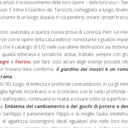
artisti; il riconoscimento delle loro opere – delle loro voci – fami
ei. E infine il Giardino dei Tarocchi, corteggiato a lungo, final
inante di un luogo di pace in cui perdersi, creare i propri traccia
 sono avvicinata a questa nuova prova di Lorenza Pieri. Le mie
nze con le opere della casa editrice: nonostante il giudizio impi
 che il catalogo di E/O nelle sue ultime declinazioni sia testimo
 qualità letteraria e tematiche ardue, trattate sempre con g
agni
e
Fiorino
, per fare solo alcuni degli esempi possibili olt
se trovano lieta conferma:
Il giardino dei mostri
è un rom
 trama
.
'90, luogo di bellezza e profonde contraddizioni, in cui gli inte
iglia Agnelli, incontrano e si scontrano con le radici profonde 
 dall'impatto, continuano in realtà a covare sotto la superficie 
ca.
Emblema del cambiamento e dei giochi di potere e de
 i Sanfilippi, il parlamentare Filippo e la moglie Giulia, intellettua
di agiatezza sostengono ideali egualitari che nelle loro b