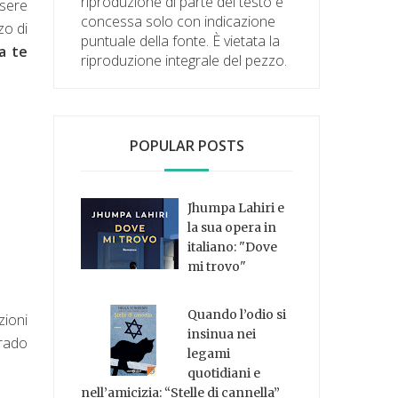
riproduzione di parte del testo è
ssere
concessa solo con indicazione
zo di
puntuale della fonte. È vietata la
a te
riproduzione integrale del pezzo.
POPULAR POSTS
Jhumpa Lahiri e
la sua opera in
italiano: "Dove
mi trovo"
Quando l’odio si
zioni
insinua nei
grado
legami
quotidiani e
nell’amicizia: “Stelle di cannella”