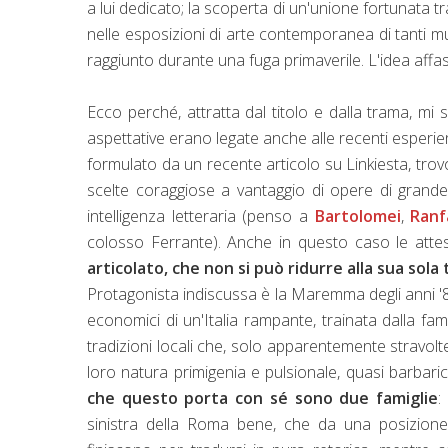
a lui dedicato; la scoperta di un'unione fortunata tra 
nelle esposizioni di arte contemporanea di tanti mus
raggiunto durante una fuga primaverile. L'idea affasc
Ecco perché, attratta dal titolo e dalla trama, mi
aspettative erano legate anche alle recenti esperie
formulato da un recente articolo su Linkiesta, trovo
scelte coraggiose a vantaggio di opere di grande
intelligenza letteraria (penso a
Bartolomei
,
Ranf
colosso Ferrante). Anche in questo caso le atte
articolato, che non si può ridurre alla sua sola
Protagonista indiscussa è la Maremma degli anni '80-
economici di un'Italia rampante, trainata dalla fam
tradizioni locali che, solo apparentemente stravolte
loro natura primigenia e pulsionale, quasi barbari
che questo porta con sé sono due famiglie
:
sinistra della Roma bene, che da una posizione 