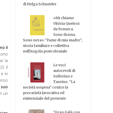
di Helga Schneider
«Mi chiamo
Vitória Queiroz
da Fonseca.
Sono donna.
Sono nera»: "Fame di mia madre",
storia familiare e collettiva
no il
nell'Angola postcoloniale
ssono
me la
Le voci
2). Il
autorevoli di
 e in
Solferino e
senso
Taurino. “La
 suo
società sospesa” contro la
in un
precarietà lavorativa ed
esistenziale del presente
"Gran Galà con
nigo