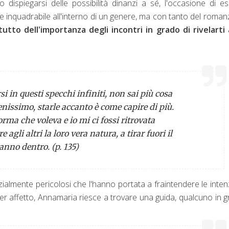
 dispiegarsi delle possibilità dinanzi a sé, l'occasione di e
nte inquadrabile all'interno di un genere, ma con tanto del roman
utto dell'importanza degli incontri in grado di rivelarti 
si in questi specchi infiniti, non sai più cosa
enissimo, starle accanto è come capire di più.
forma che voleva e io mi ci fossi ritrovata
e agli altri la loro vera natura, a tirar fuori il
nno dentro. (p. 135)
zialmente pericolosi che l'hanno portata a fraintendere le inten
per affetto, Annamaria riesce a trovare una guida, qualcuno in 