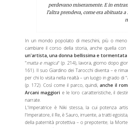
perdevano miseramente. E in entrambi
l'altra prendeva, come era abituata a 
n
In un mondo popolato di meschini, più o meno pi
cambiare il corso della storia, anche quella con 
un'artista, una donna bellissima e tormentat
"
matta e magica
" (p. 214), lavora, giorno dopo gior
161). Il suo Giardino dei Tarocchi diventa – e r
per chi lo visita nella realtà – un luogo in grado di "
(p. 172). Così come il parco, quindi,
anche il rom
Arcani maggiori
e le loro caratteristiche, il de
narrate.
L'Imperatrice è Niki stessa, la cui potenza arti
l'Imperatore, il Re, è Sauro, irruente, a tratti egoi
della paternità protettiva – o prepotente; la Mort