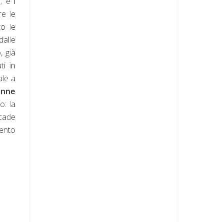
; e i
re le
to le
dalle
, già
ti in
ale a
enne
o: la
ccade
mento