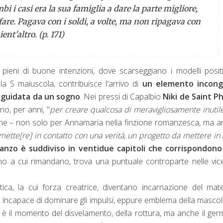
 i casi era la sua famiglia a dare la parte migliore,
fare. Pagava con i soldi, a volte, ma non ripagava con
ient'altro. (p. 171)
eni di buone intenzioni, dove scarseggiano i modelli positi
la S maiuscola, contribuisce l'arrivo di
un
elemento incong
a guidata da un sogno
. Nei pressi di Capalbio
Niki de Saint Ph
no, per anni, "
per creare qualcosa di meravigliosamente inutil
imane – non solo per Annamaria nella finzione romanzesca, ma 
mette[re] in contatto con una verità, un progetto da mettere in 
anzo è suddiviso in ventidue capitoli che corrispondono 
stino a cui rimandano, trova una puntuale controparte nelle vi
stica, la cui forza creatrice, diventano incarnazione del mat
sta, incapace di dominare gli impulsi, eppure emblema della mascoli
e è il momento del disvelamento, della rottura, ma anche il ger