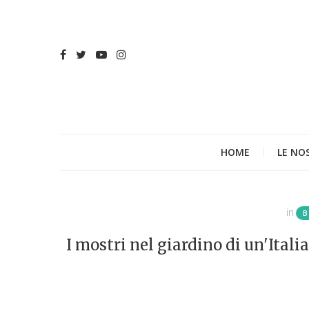
HOME
LE NO
in
B
I mostri nel giardino di un'Ital