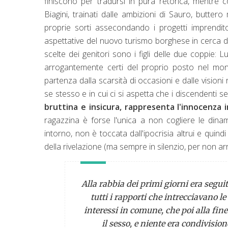
finiscono per tradursi in pura retorica, mentre 
Biagini, trainati dalle ambizioni di Sauro, butt
proprie sorti assecondando i progetti imprendito
aspettative del nuovo turismo borghese in cerca di
scelte dei genitori sono i figli delle due coppie: 
arrogantemente certi del proprio posto nel mond
partenza dalla scarsità di occasioni e dalle visio
se stesso e in cui ci si aspetta che i discendenti 
bruttina e insicura, rappresenta l'innocenza
ragazzina è forse l'unica a non cogliere le dina
intorno, non è toccata dall'ipocrisia altrui e qui
della rivelazione (ma sempre in silenzio, per non a
Alla rabbia dei primi giorni era seguit
tutti i rapporti che intrecciavano l
interessi in comune, che poi alla fine
il sesso, e niente era condivision