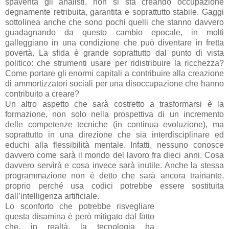
spaventa gli analisti, non si sta creando occupazione
degnamente retribuita, garantita e soprattutto stabile. Gaggi
sottolinea anche che sono pochi quelli che stanno davvero
guadagnando da questo cambio epocale, in molti
galleggiano in una condizione che può diventare in fretta
povertà. La sfida è grande soprattutto dal punto di vista
politico: che strumenti usare per ridistribuire la ricchezza?
Come portare gli enormi capitali a contribuire alla creazione
di ammortizzatori sociali per una disoccupazione che hanno
contribuito a creare?
Un altro aspetto che sarà costretto a trasformarsi è la
formazione, non solo nella prospettiva di un incremento
delle competenze tecniche (in continua evoluzione), ma
soprattutto in una direzione che sia interdisciplinare ed
educhi alla flessibilità mentale. Infatti, nessuno conosce
davvero come sarà il mondo del lavoro fra dieci anni. Cosa
davvero servirà e cosa invece sarà inutile. Anche la stessa
programmazione non è detto che sarà ancora trainante,
proprio perché usa codici potrebbe essere sostituita
dall’intelligenza artificiale.
Lo sconforto che potrebbe risvegliare
questa disamina è però mitigato dal fatto
che, in realtà, la tecnologia ha