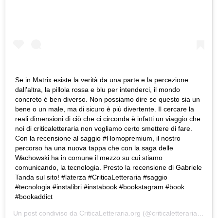
Se in Matrix esiste la verità da una parte e la percezione
dall'altra, la pillola rossa e blu per intenderci, il mondo
concreto è ben diverso. Non possiamo dire se questo sia un
bene o un male, ma di sicuro è più divertente. Il cercare la
reali dimensioni di ciò che ci circonda è infatti un viaggio che
noi di criticaletteraria non vogliamo certo smettere di fare.
Con la recensione al saggio #Homopremium, il nostro
percorso ha una nuova tappa che con la saga delle
Wachowski ha in comune il mezzo su cui stiamo
comunicando, la tecnologia. Presto la recensione di Gabriele
Tanda sul sito! #laterza #CriticaLetteraria #saggio
#tecnologia #instalibri #instabook #bookstagram #book
#bookaddict
Un post condiviso da
CriticaLetteraria.org
(@criticaletteraria) in data: