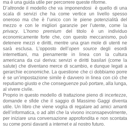
ma è una guida utile per percorrere queste riforme.
D’altronde il modello che va imponendosi è quello di una
scala di servizi che ha come vertice un livello spesso
oneroso ma che è l’unico con le piene potenzialità del
mezzo e con le migliori garanzie per l’utente, come la
privacy
. L’
homo premium
del titolo è un individuo
economicamente forte che, con questo meccanismo, può
detenere mezzi e diritti, mentre una gran mole di utenti ne
sarà esclusa. L’opposto dell’
open source
degli esordi
internettiani, ma pienamente in linea con la cultura
americana da cui deriva: servizi e diritti basilari (come la
salute) che diventano merce di scambio, e dunque legati a
gerarchie economiche. La questione che ci dobbiamo porre
è se un’impostazione simile è davvero in linea con ciò che
reputiamo giusto e che conseguenze può portare, alla lunga,
al vivere civile.
Proprio in questo modello di trattazione pieno di incertezze,
domande e sfide che il saggio di Massimo Gaggi diventa
utile. Un libro che viene voglia di regalare ad amici amanti
dell’informatica, o ad altri che la vivono inconsapevolmente,
per iniziare una conversazione approfondita e non scontata
su come porsi davanti a internet e al nostro futuro.