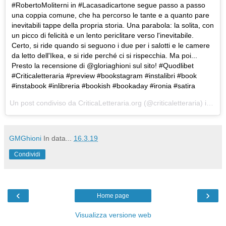
#RobertoMoliterni in #Lacasadicartone segue passo a passo
una coppia comune, che ha percorso le tante e a quanto pare
inevitabili tappe della propria storia. Una parabola: la solita, con
un picco di felicità e un lento periclitare verso l'inevitabile.
Certo, si ride quando si seguono i due per i salotti e le camere
da letto dell'Ikea, e si ride perché ci si rispecchia. Ma poi...
Presto la recensione di @gloriaghioni sul sito! #Quodlibet
#Criticaletteraria #preview #bookstagram #instalibri #book
#instabook #inlibreria #bookish #bookaday #ironia #satira
Un post condiviso da
CriticaLetteraria.org
(@criticaletteraria) in data:
GMGhioni
In data...
16.3.19
Condividi
‹
›
Home page
Visualizza versione web