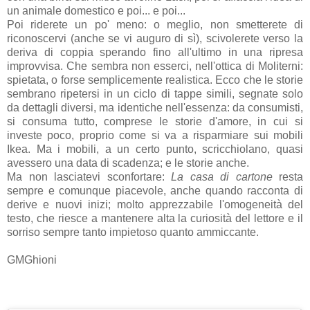
un animale domestico e poi... e poi...
Poi riderete un po' meno: o meglio, non smetterete di
riconoscervi (anche se vi auguro di sì), scivolerete verso la
deriva di coppia sperando fino all'ultimo in una ripresa
improvvisa. Che sembra non esserci, nell'ottica di Moliterni:
spietata, o forse semplicemente realistica. Ecco che le storie
sembrano ripetersi in un ciclo di tappe simili, segnate solo
da dettagli diversi, ma identiche nell'essenza: da consumisti,
si consuma tutto, comprese le storie d'amore, in cui si
investe poco, proprio come si va a risparmiare sui mobili
Ikea. Ma i mobili, a un certo punto, scricchiolano, quasi
avessero una data di scadenza; e le storie anche.
Ma non lasciatevi sconfortare:
La casa di cartone
resta
sempre e comunque piacevole, anche quando racconta di
derive e nuovi inizi; molto apprezzabile l'omogeneità del
testo, che riesce a mantenere alta la curiosità del lettore e il
sorriso sempre tanto impietoso quanto ammiccante.
GMGhioni