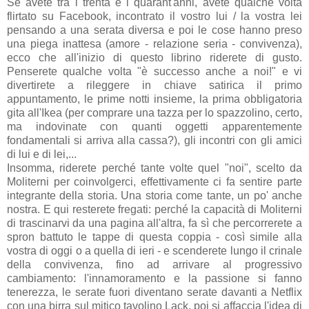
Se avete tra i trenta e i quarant'anni, avete qualche volta
flirtato su Facebook, incontrato il vostro lui / la vostra lei
pensando a una serata diversa e poi le cose hanno preso
una piega inattesa (amore - relazione seria - convivenza),
ecco che all'inizio di questo librino riderete di gusto.
Penserete qualche volta "è successo anche a noi!" e vi
divertirete a rileggere in chiave satirica il primo
appuntamento, le prime notti insieme, la prima obbligatoria
gita all'Ikea (per comprare una tazza per lo spazzolino, certo,
ma indovinate con quanti oggetti apparentemente
fondamentali si arriva alla cassa?), gli incontri con gli amici
di lui e di lei,...
Insomma, riderete perché tante volte quel "noi", scelto da
Moliterni per coinvolgerci, effettivamente ci fa sentire parte
integrante della storia. Una storia come tante, un po' anche
nostra. E qui resterete fregati: perché la capacità di Moliterni
di trascinarvi da una pagina all'altra, fa sì che percorrerete a
spron battuto le tappe di questa coppia - così simile alla
vostra di oggi o a quella di ieri - e scenderete lungo il crinale
della convivenza, fino ad arrivare al progressivo
cambiamento: l'innamoramento e la passione si fanno
tenerezza, le serate fuori diventano serate davanti a Netflix
con una birra sul mitico tavolino Lack, poi si affaccia l'idea di