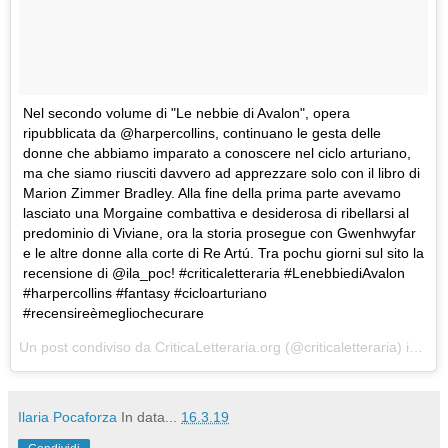
Nel secondo volume di "Le nebbie di Avalon", opera
ripubblicata da @harpercollins, continuano le gesta delle
donne che abbiamo imparato a conoscere nel ciclo arturiano,
ma che siamo riusciti davvero ad apprezzare solo con il libro di
Marion Zimmer Bradley. Alla fine della prima parte avevamo
lasciato una Morgaine combattiva e desiderosa di ribellarsi al
predominio di Viviane, ora la storia prosegue con Gwenhwyfar
e le altre donne alla corte di Re Artú. Tra pochu giorni sul sito la
recensione di @ila_poc! #criticaletteraria #LenebbiediAvalon
#harpercollins #fantasy #cicloarturiano
#recensireèmegliochecurare
Un post condiviso da
CriticaLetteraria.org
(@criticaletteraria) in data:
Ilaria Pocaforza
In data...
16.3.19