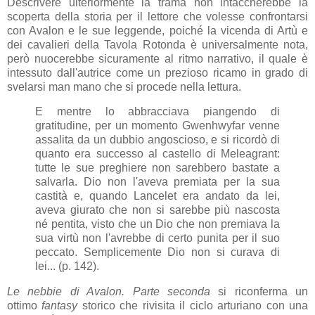
Descrivere ulteriormente la trama non intaccherebbe la
scoperta della storia per il lettore che volesse confrontarsi
con Avalon e le sue leggende, poiché la vicenda di Artù e
dei cavalieri della Tavola Rotonda è universalmente nota,
però nuocerebbe sicuramente al ritmo narrativo, il quale è
intessuto dall'autrice come un prezioso ricamo in grado di
svelarsi man mano che si procede nella lettura.
E mentre lo abbracciava piangendo di
gratitudine, per un momento Gwenhwyfar venne
assalita da un dubbio angoscioso, e si ricordò di
quanto era successo al castello di Meleagrant:
tutte le sue preghiere non sarebbero bastate a
salvarla. Dio non l'aveva premiata per la sua
castità e, quando Lancelet era andato da lei,
aveva giurato che non si sarebbe più nascosta
né pentita, visto che un Dio che non premiava la
sua virtù non l'avrebbe di certo punita per il suo
peccato. Semplicemente Dio non si curava di
lei... (p. 142).
Le nebbie di Avalon. Parte seconda
si riconferma un
ottimo
fantasy
storico che rivisita il ciclo arturiano con una