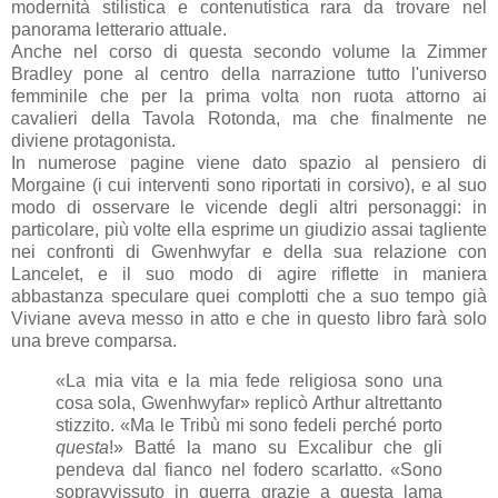
modernità stilistica e contenutistica rara da trovare nel
panorama letterario attuale.
Anche nel corso di questa secondo volume la Zimmer
Bradley pone al centro della narrazione tutto l'universo
femminile che per la prima volta non ruota attorno ai
cavalieri della Tavola Rotonda, ma che finalmente ne
diviene protagonista.
In numerose pagine viene dato spazio al pensiero di
Morgaine (i cui interventi sono riportati in corsivo), e al suo
modo di osservare le vicende degli altri personaggi: in
particolare, più volte ella esprime un giudizio assai tagliente
nei confronti di Gwenhwyfar e della sua relazione con
Lancelet, e il suo modo di agire riflette in maniera
abbastanza speculare quei complotti che a suo tempo già
Viviane aveva messo in atto e che in questo libro farà solo
una breve comparsa.
«La mia vita e la mia fede religiosa sono una
cosa sola, Gwenhwyfar» replicò Arthur altrettanto
stizzito. «Ma le Tribù mi sono fedeli perché porto
questa
!» Batté la mano su Excalibur che gli
pendeva dal fianco nel fodero scarlatto. «Sono
sopravvissuto in guerra grazie a questa lama