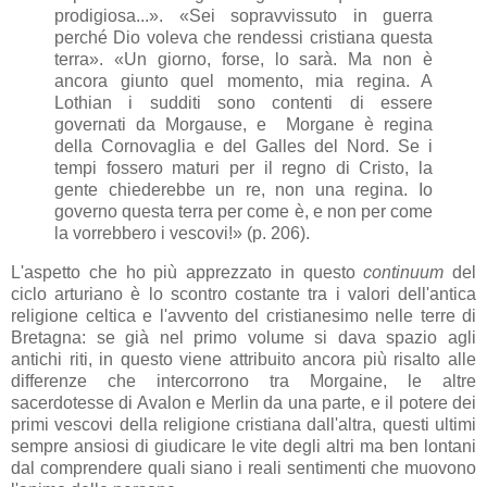
prodigiosa...». «Sei sopravvissuto in guerra
perché Dio voleva che rendessi cristiana questa
terra». «Un giorno, forse, lo sarà. Ma non è
ancora giunto quel momento, mia regina. A
Lothian i sudditi sono contenti di essere
governati da Morgause, e Morgane è regina
della Cornovaglia e del Galles del Nord. Se i
tempi fossero maturi per il regno di Cristo, la
gente chiederebbe un re, non una regina. Io
governo questa terra per come è, e non per come
la vorrebbero i vescovi!» (p. 206).
L'aspetto che ho più apprezzato in questo
continuum
del
ciclo arturiano è lo scontro costante tra i valori dell'antica
religione celtica e l'avvento del cristianesimo nelle terre di
Bretagna: se già nel primo volume si dava spazio agli
antichi riti, in questo viene attribuito ancora più risalto alle
differenze che intercorrono tra Morgaine, le altre
sacerdotesse di Avalon e Merlin da una parte, e il potere dei
primi vescovi della religione cristiana dall'altra, questi ultimi
sempre ansiosi di giudicare le vite degli altri ma ben lontani
dal comprendere quali siano i reali sentimenti che muovono