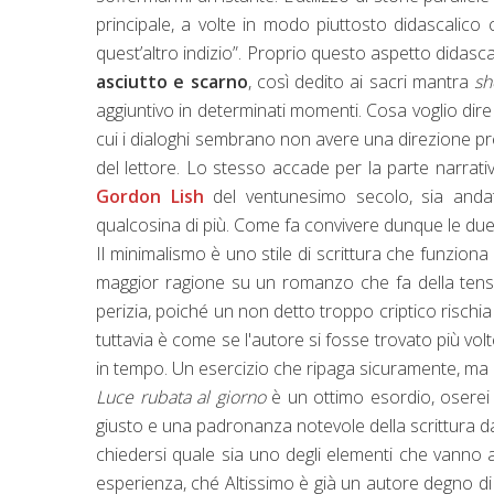
principale, a volte in modo piuttosto didascalic
quest’altro indizio”. Proprio questo aspetto didascal
asciutto e scarno
, così dedito ai sacri mantra
sh
aggiuntivo in determinati momenti. Cosa voglio dire
cui i dialoghi sembrano non avere una direzione pre
del lettore. Lo stesso accade per la parte narrat
Gordon Lish
del ventunesimo secolo, sia andato 
qualcosina di più. Come fa convivere dunque le due
Il minimalismo è uno stile di scrittura che funziona
maggior ragione su un romanzo che fa della tensio
perizia, poiché un non detto troppo criptico rischia
tuttavia è come se l'autore si fosse trovato più volt
in tempo. Un esercizio che ripaga sicuramente, ma 
Luce rubata al giorno
è un ottimo esordio, oserei
giusto e una padronanza notevole della scrittura da p
chiedersi quale sia uno degli elementi che vanno a 
esperienza, ché Altissimo è già un autore degno d