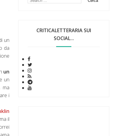
CRITICALETTERARIA SUI
SOCIAL...
di un
so da
zione
on
un
re un
o, ma
are i
nklin
ma il
orrei
trama