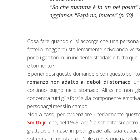
“So che mamma è in un bel posto” mo
aggiunse: “Papà no, invece.” (p. 50)
Cosa fare quando ci si accorge che una persona v
fratello maggiore) sta lentamente scivolando vers
poco i genitori in un incidente stradale e tutto que
e tormento?
È ponendosi queste domande e con questo spirito ch
romanzo non adatto ai deboli di stomaco
; u
continuo pugno nello stomaco. Altissimo non gio
concentra tutti gli sforzi sulla componente emotiva
personaggi messi in campo.
Non a caso, per evidenziare ulteriormente questo 
Smith jr.
che, nel 1945, andò a schiantarsi contro l’
grattacielo rimase in piedi grazie alla sua capacit
soffermarmi un istante. L’utilizzo di storie paralle