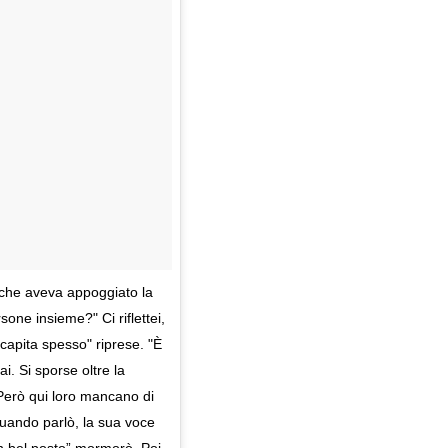
i che aveva appoggiato la
sone insieme?" Ci riflettei,
 capita spesso" riprese. "È
i. Si sporse oltre la
 “Però qui loro mancano di
Quando parlò, la sua voce
 bel posto” mormorò. Poi,