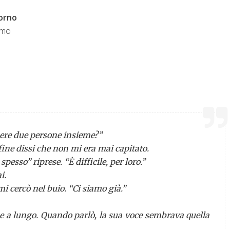
iorno
imo
sere due persone insieme?”
la fine dissi che non mi era mai capitato.
spesso” riprese. “È difficile, per loro.”
i.
 mi cercò nel buio. “Ci siamo già.”
se a lungo. Quando parlò, la sua voce sembrava quella