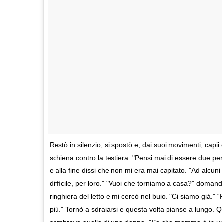
Restò in silenzio, si spostò e, dai suoi movimenti, capi
schiena contro la testiera. "Pensi mai di essere due per
e alla fine dissi che non mi era mai capitato. "Ad alcuni
diffìcile, per loro." "Vuoi che torniamo a casa?" domanda
ringhiera del letto e mi cercò nel buio. "Ci siamo già."
più." Tornò a sdraiarsi e questa volta pianse a lungo. 
sembrava quella di una donna. "So che mamma è in un