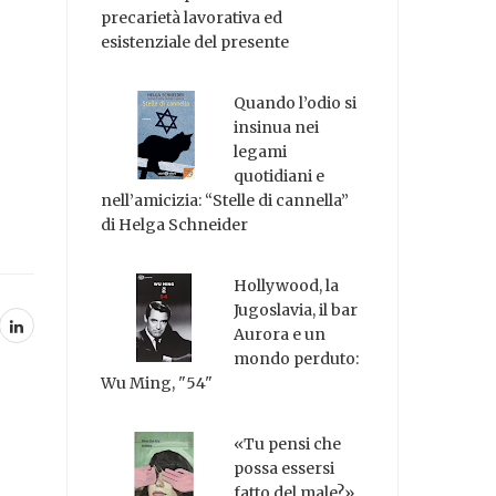
precarietà lavorativa ed
esistenziale del presente
Quando l’odio si
insinua nei
legami
quotidiani e
nell’amicizia: “Stelle di cannella”
di Helga Schneider
Hollywood, la
Jugoslavia, il bar
Aurora e un
mondo perduto:
Wu Ming, "54"
«Tu pensi che
possa essersi
fatto del male?»