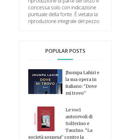
riproduzione di parte del testo è
concessa solo con indicazione
puntuale della fonte. È vietata la
riproduzione integrale del pezzo.
POPULAR POSTS
Jhumpa Lahiri e
la sua opera in
italiano: "Dove
mi trovo"
Le voci
autorevoli di
Solferino e
Taurino. “La
società sospesa” contro la