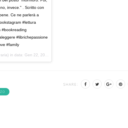
o, invece." . Scritto con
 bene. Ce ne parlerà a
bookstagram #lettura
n #bookreading
aleggere #librichepassione
ve #family
raria) in data:
Gen 22, 2019 at 5:06 PST
SHARE:
ZO