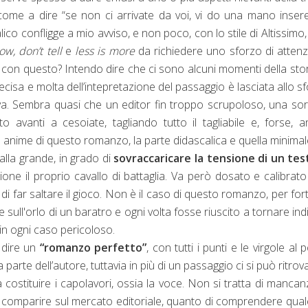
o come a dire “se non ci arrivate da voi, vi do una mano inse
ico confligge a mio avviso, e non poco, con lo stile di Altissimo,
ow, don’t tell
e
less is more
da richiedere uno sforzo di atten
 con questo? Intendo dire che ci sono alcuni momenti della stor
cisa e molta dell’intepretazione del passaggio è lasciata allo s
iva. Sembra quasi che un editor fin troppo scrupoloso, una sor
avanti a cesoiate, tagliando tutto il tagliabile e, forse, 
 anime di questo romanzo, la parte didascalica e quella minimal
 alla grande, in grado di
sovraccaricare la tensione di un tes
ne il proprio cavallo di battaglia. Va però dosato e calibrat
 di far saltare il gioco. Non è il caso di questo romanzo, per for
e sull'orlo di un baratro e ogni volta fosse riuscito a tornare ind
in ogni caso pericoloso.
 dire un
“romanzo perfetto”
, con tutti i punti e le virgole al 
arte dell’autore, tuttavia in più di un passaggio ci si può ritrov
costituire i capolavori, ossia la voce. Non si tratta di mancan
i comparire sul mercato editoriale, quanto di comprendere qual