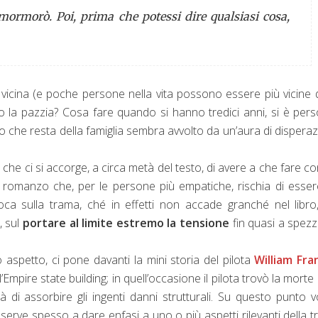
rmorò. Poi, prima che potessi dire qualsiasi cosa,
icina (e poche persone nella vita possono essere più vicine 
o la pazzia? Cosa fare quando si hanno tredici anni, si è per
llo che resta della famiglia sembra avvolto da un’aura di dispera
e ci si accorge, a circa metà del testo, di avere a che fare c
n romanzo che, per le persone più empatiche, rischia di esse
ca sulla trama, ché in effetti non accade granché nel libr
, sul
portare al limite estremo la tensione
fin quasi a spezz
aspetto, ci pone davanti la mini storia del pilota
William Fra
Empire state building; in quell’occasione il pilota trovò la morte 
à di assorbire gli ingenti danni strutturali. Su questo punto v
le serve spesso a dare enfasi a uno o più aspetti rilevanti della 