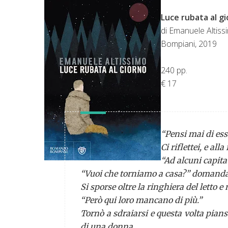
Luce rubata al g
di Emanuele Altiss
Bompiani, 2019
240 pp.
€ 17
“Pensi mai di es
Ci riflettei, e al
“Ad alcuni capita 
“Vuoi che torniamo a casa?” domanda
Si sporse oltre la ringhiera del letto e
“Però qui loro mancano di più.”
Tornò a sdraiarsi e questa volta pian
di una donna.