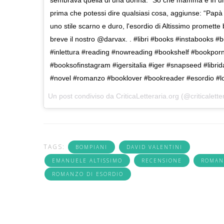
prima che potessi dire qualsiasi cosa, aggiunse: “Papà n
uno stile scarno e duro, l'esordio di Altissimo promette
breve il nostro @darvax. . #libri #books #instabooks #
#inlettura #reading #nowreading #bookshelf #bookpor
#booksofinstagram #igersitalia #iger #snapseed #librid
#novel #romanzo #booklover #bookreader #esordio #lo
Un post condiviso da
CriticaLetteraria.org
(@criticalette
TAGS:
BOMPIANI
DAVID VALENTINI
EMANUELE ALTISSIMO
RECENSIONE
ROMAN
ROMANZO DI ESORDIO