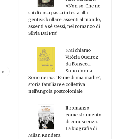
«Non so. Che ne
sai di cosa passa in testa alla
gente»: brillare, assenti al mondo,
assenti a sé stessi, nel romanzo di
Silvia Dai Pra'
«Mi chiamo
Vitória Queiroz
da Fonseca.
Sono donna.
Sono nera»: "Fame di mia madre",
storia familiare e collettiva
nell'Angola postcoloniale
Il romanzo
come strumento
di conoscenza.
La biografia di
Milan Kundera