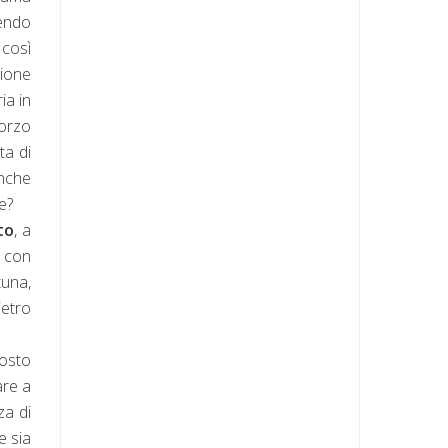
rendo
 così
zione
ia in
forzo
ta di
anche
e?
to
, a
o con
tuna,
ietro
posto
are a
za di
e sia